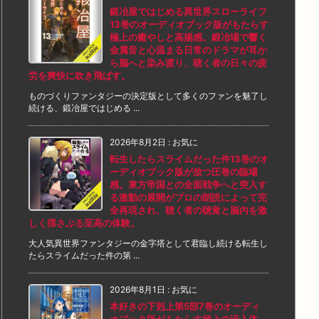
鍛冶屋ではじめる異世界スローライフ
13巻のオーディオブック版がもたらす
極上の癒やしと高揚感。鍛冶場で響く
金属音と心温まる日常のドラマが耳か
ら脳へと染み渡り、聴く者の日々の疲
労を爽快に吹き飛ばす。
ものづくりファンタジーの決定版として多くのファンを魅了し
続ける、鍛冶屋ではじめる ...
2026年8月2日
:
お気に
転生したらスライムだった件13巻のオ
ーディオブック版が放つ圧巻の臨場
感。東方帝国との全面戦争へと突入す
る激動の展開がプロの朗読によって完
全再現され、聴く者の聴覚と脳内を激
しく揺さぶる至高の体験。
大人気異世界ファンタジーの金字塔として君臨し続ける転生し
たらスライムだった件の第 ...
2026年8月1日
:
お気に
本好きの下剋上第5部7巻のオーディ