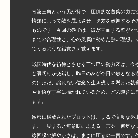
青波三角という男が持つ、圧倒的な言葉の力に
情熱によって敵を屈服させ、味方を鼓舞するそ
ものです。今回の巻では、彼が直面する壁がか
までの合理性と、心の奥底に秘めた熱い理想。
てくるような錯覚さえ覚えます。
戦国時代を彷彿とさせる三つ巴の勢力図は、今
と裏切りが交錯し、昨日の友が今日の敵となる
のはただ、譲れない信念と生き残りを懸けた執
や覚悟が丁寧に描かれているため、どの陣営に
ます。
緻密に構成されたプロットは、まるで高度な盤
す。一見すると無意味に思える一言や、何気な
線回収の鮮やかさは、まさに圧巻の一言です。