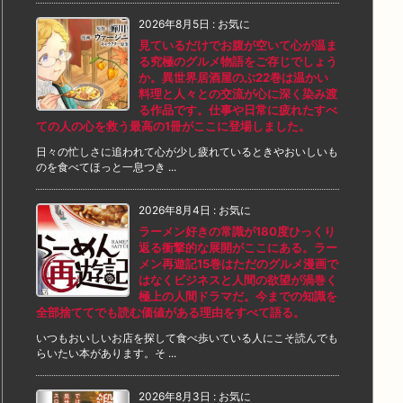
2026年8月5日
:
お気に
見ているだけでお腹が空いて心が温ま
る究極のグルメ物語をご存じでしょう
か。異世界居酒屋のぶ22巻は温かい
料理と人々との交流が心に深く染み渡
る作品です。仕事や日常に疲れたすべ
ての人の心を救う最高の1冊がここに登場しました。
日々の忙しさに追われて心が少し疲れているときやおいしいも
のを食べてほっと一息つき ...
2026年8月4日
:
お気に
ラーメン好きの常識が180度ひっくり
返る衝撃的な展開がここにある。ラー
メン再遊記15巻はただのグルメ漫画で
はなくビジネスと人間の欲望が渦巻く
極上の人間ドラマだ。今までの知識を
全部捨ててでも読む価値がある理由をすべて語る。
いつもおいしいお店を探して食べ歩いている人にこそ読んでも
らいたい本があります。そ ...
2026年8月3日
:
お気に