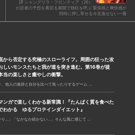
譚 シャングリラ・フロンティア（26）
が読者の予想を裏切る展開で熱狂を呼ぶ 緊張感と爽快感が
同時に押し寄せる今見逃せない一冊
底から否定する究極のスローライフ。周囲の狂った攻
おしいモンスたちと我が道を突き進む。第16巻が提
本当の楽しさと癒やしの衝撃。
、他人の進捗と自分を比べて焦ったりするゲーム ...
マンガで楽しくわかる新常識！『たんぱく質を食べた
でわかる ゆるプロテインダイエット』
…」「なかなか続かない…」そんな風に感じて ...