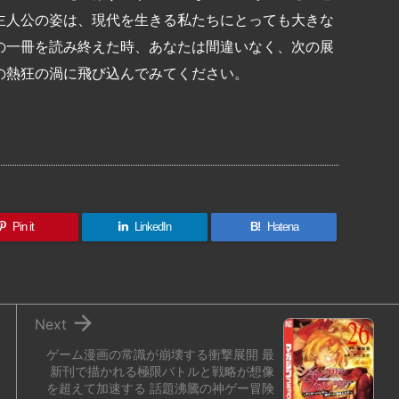
主人公の姿は、現代を生きる私たちにとっても大きな
の一冊を読み終えた時、あなたは間違いなく、次の展
の熱狂の渦に飛び込んでみてください。
共
有
Pin it
LinkedIn
B!
Hatena

Next
ゲーム漫画の常識が崩壊する衝撃展開 最
新刊で描かれる極限バトルと戦略が想像
を超えて加速する 話題沸騰の神ゲー冒険