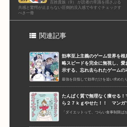
百姓貴族（9） が読者の常識を揺さぶる
共感と驚愕が止まらない圧倒的没入感で今すぐチェックす
べき一冊

関連記事
効率至上主義のゲーム世界を根
略スピードを完全に無視し、愛
示する、忘れ去られたゲームの
最強を目指して効率だけを追い求めたり
たんぱく質で無理なく痩せる！
ら２７ｋｇやせた！！ マンガ
「ダイエットって、つらい食事制限ばかり