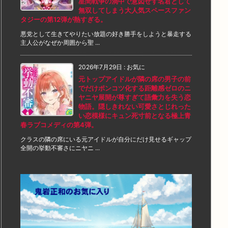
星間戦争の渦中で意図せず名君として
無双してしまう大人気スペースファン
タジーの第12弾が熱すぎる。
悪党として生きてやりたい放題の好き勝手をしようと暴走する
主人公がなぜか周囲から聖 ...
2026年7月29日
:
お気に
元トップアイドルが隣の席の男子の前
でだけポンコツ化する距離感ゼロのニ
ヤニヤ展開が尊すぎて語彙力を失う恋
物語。隠しきれない可愛さとじれった
い恋模様にキュン死寸前となる極上青
春ラブコメディの第4弾。
クラスの隣の席にいる元アイドルが自分にだけ見せるギャップ
全開の挙動不審さにニヤニ ...