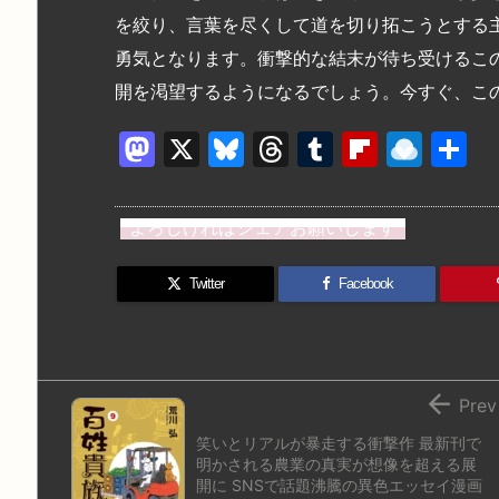
を絞り、言葉を尽くして道を切り拓こうとする
勇気となります。衝撃的な結末が待ち受けるこ
開を渇望するようになるでしょう。今すぐ、こ
M
X
Bl
T
T
Fl
R
a
u
hr
u
ip
ai
st
e
e
m
b
n
よろしければシェアお願いします
o
s
a
bl
o
dr
d
k
d
r
ar
o
Twitter
Facebook
o
y
s
d
p.
n
io

Prev
笑いとリアルが暴走する衝撃作 最新刊で
明かされる農業の真実が想像を超える展
開に SNSで話題沸騰の異色エッセイ漫画