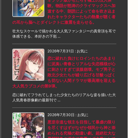
オブック版がもたらす極上の没入体
験。物語が怒涛のクライマックスへ加
速する中、朗読によって命を吹き込ま
れたキャラクターたちの熱量が聴く者
の耳から脳へとダイレクトに激震を走らせる。
壮大なスケールで描かれる大人気ファンタジーの真骨頂を耳で
体感できる、本好きの下剋 ...
2026年7月31日
:
お気に
恋に破れた負けヒロインたちのあまり
に泥臭い青春とリアルな失恋模様が心
に刺さりすぎて涙腺崩壊。モブ男子と
敗北少女たちが繰り広げる甘酸っぱく
も切ない人間ドラマが最高潮を迎える
大人気ラブコメの第9弾。
恋に破れてフラれてしまった少女たちのリアルな姿を描いた大
人気青春群像劇の最新刊で ...
2026年7月30日
:
お気に
悪逆非道な領主を目指して暴虐の限り
を尽くすはずがなぜか領民から神と崇
められる究極の勘違い劇。超絶壮大な