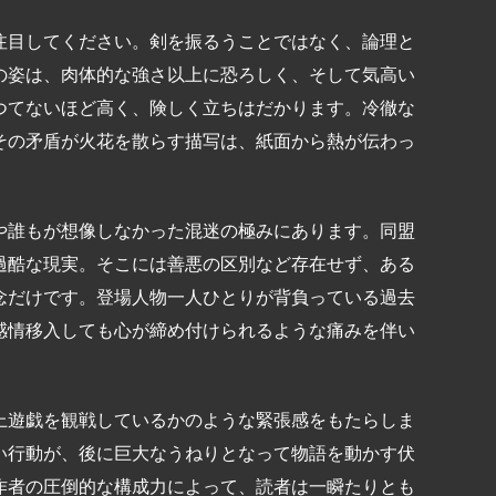
注目してください。剣を振るうことではなく、論理と
の姿は、肉体的な強さ以上に恐ろしく、そして気高い
つてないほど高く、険しく立ちはだかります。冷徹な
その矛盾が火花を散らす描写は、紙面から熱が伝わっ
や誰もが想像しなかった混迷の極みにあります。同盟
過酷な現実。そこには善悪の区別など存在せず、ある
念だけです。登場人物一人ひとりが背負っている過去
感情移入しても心が締め付けられるような痛みを伴い
上遊戯を観戦しているかのような緊張感をもたらしま
い行動が、後に巨大なうねりとなって物語を動かす伏
作者の圧倒的な構成力によって、読者は一瞬たりとも