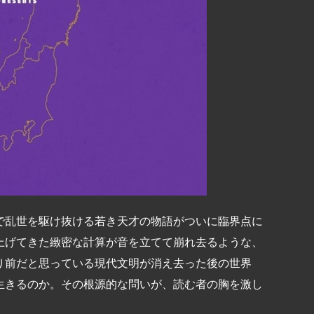
で乱世を駆け抜ける若き天才の物語がついに臨界点に
上げてきた緻密な計算が音を立てて崩れ去るような、
り前だと思っている現代文明が消え去った後の世界
生きるのか。その根源的な問いが、読む者の胸を激し