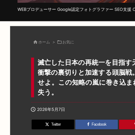
WEBプロデューサー Google認定フォトグラファー SEO支援 Cha

ホーム
>

お気に
滅亡した日本の再統一を目指す
衝撃の裏切りと加速する頭脳戦
せよ。この知略の嵐に巻き込ま
失う。

2026年5月7日
Twitter
Facebook