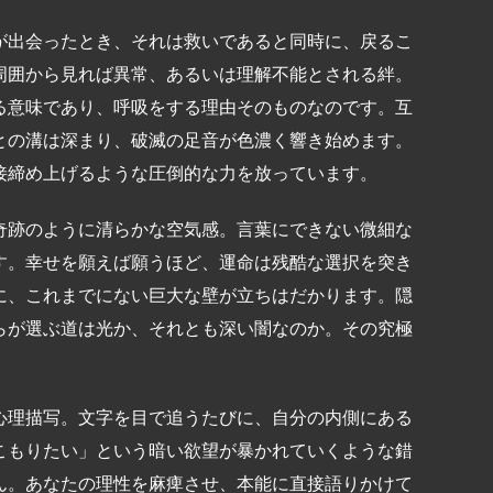
が出会ったとき、それは救いであると同時に、戻るこ
周囲から見れば異常、あるいは理解不能とされる絆。
る意味であり、呼吸をする理由そのものなのです。互
との溝は深まり、破滅の足音が色濃く響き始めます。
接締め上げるような圧倒的な力を放っています。
奇跡のように清らかな空気感。言葉にできない微細な
す。幸せを願えば願うほど、運命は残酷な選択を突き
に、これまでにない巨大な壁が立ちはだかります。隠
らが選ぶ道は光か、それとも深い闇なのか。その究極
。
心理描写。文字を目で追うたびに、自分の内側にある
こもりたい」という暗い欲望が暴かれていくような錯
ん。あなたの理性を麻痺させ、本能に直接語りかけて