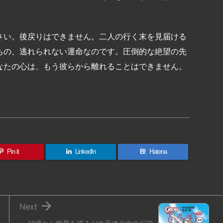
さい。後戻りはできません。二人の行く末を見届ける
ちの、逃れられない運命なのです。圧倒的な絶望の先
なたの心は、もう彼らから離れることはできません。
共
有
Pin it
LinkedIn
B!
Hatena

Next