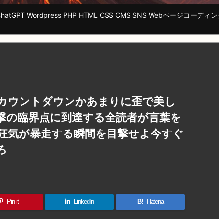
tGPT Wordpress PHP HTML CSS CMS SNS Webページ
カウントダウンかあまりに歪で美し
撃の臨界点に到達する全読者が言葉を
狂気が暴走する瞬間を目撃せよ今すぐ
ろ
Pin it
LinkedIn
B!
Hatena