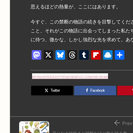
思えるほどの熱量が、ここにはあります。
今すぐ、この禁断の物語の続きを目撃してくだ
こと、それがこの物語に出会ってしまった私た
に待つ、微かな、しかし強烈な光を求めて。あ
M
X
Bl
T
T
Fl
R
a
u
hr
u
ip
ai
st
e
e
m
b
n
よろしければシェアお願いします
o
s
a
bl
o
dr
d
k
d
r
ar
o
Twitter
Facebook
o
y
s
d
p.
n
io

Prev