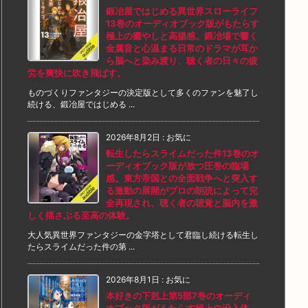
鍛冶屋ではじめる異世界スローライフ
13巻のオーディオブック版がもたらす
極上の癒やしと高揚感。鍛冶場で響く
金属音と心温まる日常のドラマが耳か
ら脳へと染み渡り、聴く者の日々の疲
労を爽快に吹き飛ばす。
ものづくりファンタジーの決定版として多くのファンを魅了し
続ける、鍛冶屋ではじめる ...
2026年8月2日
:
お気に
転生したらスライムだった件13巻のオ
ーディオブック版が放つ圧巻の臨場
感。東方帝国との全面戦争へと突入す
る激動の展開がプロの朗読によって完
全再現され、聴く者の聴覚と脳内を激
しく揺さぶる至高の体験。
大人気異世界ファンタジーの金字塔として君臨し続ける転生し
たらスライムだった件の第 ...
2026年8月1日
:
お気に
本好きの下剋上第5部7巻のオーディ