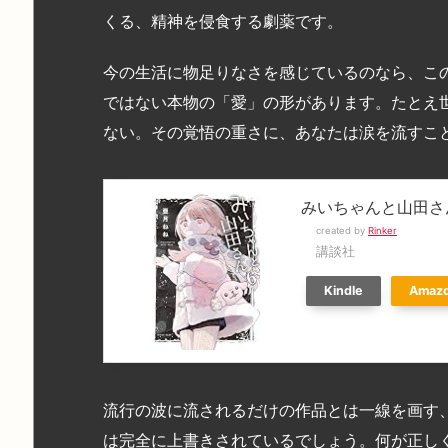
くる、精神を侵食する劇薬です。
今の生活に物足りなさを感じているのなら、こ
ではない本物の「愛」の形があります。たとえ
ない。その覚悟の重さに、あなたは涙を流すこ
みいちゃんと山田さ
created by
Rinker
講談社
Kindle
Amaz
流行の波に流されるだけの作品とは一線を画す
は完全に上書きされているでしょう。何が正し