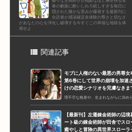
曇りなき純粋さが残酷なほど胸を抉る青
春の劇薬に酔いしれろ眩しすぎる毎日に
隠された微かな歪みが爆発する最新刊に
全読者が感涙確定未体験の尊さと切なさ
があなたの心を浄化し破壊する今すぐこの幸福な地獄を体
感せよ

関連記事
モブに人権のない最悪の男尊女
第6巻にして世界の崩壊を加速
けの恋愛シナリオを完膚なきま
理不尽な格差や、生まれながらに決めら
【最新刊】左遷錬金術師の辺境
ート級の錬金術師が田舎でスロ
癒やしと冒険の異世界スローラ