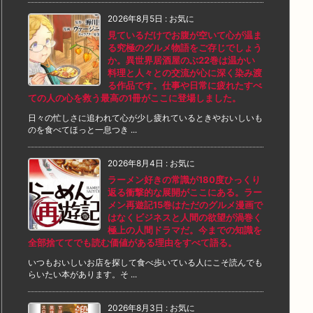
2026年8月5日
:
お気に
見ているだけでお腹が空いて心が温ま
る究極のグルメ物語をご存じでしょう
か。異世界居酒屋のぶ22巻は温かい
料理と人々との交流が心に深く染み渡
る作品です。仕事や日常に疲れたすべ
ての人の心を救う最高の1冊がここに登場しました。
日々の忙しさに追われて心が少し疲れているときやおいしいも
のを食べてほっと一息つき ...
2026年8月4日
:
お気に
ラーメン好きの常識が180度ひっくり
返る衝撃的な展開がここにある。ラー
メン再遊記15巻はただのグルメ漫画で
はなくビジネスと人間の欲望が渦巻く
極上の人間ドラマだ。今までの知識を
全部捨ててでも読む価値がある理由をすべて語る。
いつもおいしいお店を探して食べ歩いている人にこそ読んでも
らいたい本があります。そ ...
2026年8月3日
:
お気に