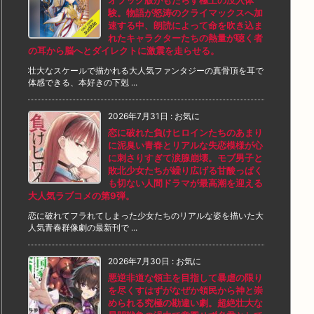
オブック版がもたらす極上の没入体
験。物語が怒涛のクライマックスへ加
速する中、朗読によって命を吹き込ま
れたキャラクターたちの熱量が聴く者
の耳から脳へとダイレクトに激震を走らせる。
壮大なスケールで描かれる大人気ファンタジーの真骨頂を耳で
体感できる、本好きの下剋 ...
2026年7月31日
:
お気に
恋に破れた負けヒロインたちのあまり
に泥臭い青春とリアルな失恋模様が心
に刺さりすぎて涙腺崩壊。モブ男子と
敗北少女たちが繰り広げる甘酸っぱく
も切ない人間ドラマが最高潮を迎える
大人気ラブコメの第9弾。
恋に破れてフラれてしまった少女たちのリアルな姿を描いた大
人気青春群像劇の最新刊で ...
2026年7月30日
:
お気に
悪逆非道な領主を目指して暴虐の限り
を尽くすはずがなぜか領民から神と崇
められる究極の勘違い劇。超絶壮大な