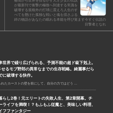
秘境から世界を揺るがす天才少女の伝説
が最新刊で衝撃の極致へ到達する常識を
破壊する規格外の打球に震えろ人生のす
べてを懸けた孤独な戦いと魂を揺さぶる
絆の物語があなたの眠れる本能を呼び覚ます今すぐ伝説の
目撃者となれ
卑世界で繰り広げられる、予測不能の超ド級下剋上。
させるモブ野郎の異常なまでの生存戦略。綺麗事だら
でに破壊する快作。
れたカーストの壁を前にして、自分の力ではどう ...
暮らし2巻！元エリートの失敗人生、第2章開幕。チ
ーライフを満喫！？もふもふ従魔と、美味しい料理、
イフファンタジー