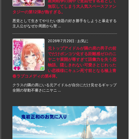
星間戦争の渦中で意図せず名君として
無双してしまう大人気スペースファン
タジーの第12弾が熱すぎる。
悪党として生きてやりたい放題の好き勝手をしようと暴走する
主人公がなぜか周囲から聖 ...
2026年7月29日
:
お気に
元トップアイドルが隣の席の男子の前
でだけポンコツ化する距離感ゼロのニ
ヤニヤ展開が尊すぎて語彙力を失う恋
物語。隠しきれない可愛さとじれった
い恋模様にキュン死寸前となる極上青
春ラブコメディの第4弾。
クラスの隣の席にいる元アイドルが自分にだけ見せるギャップ
全開の挙動不審さにニヤニ ...