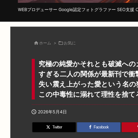
WEBプロデューサー Google認定フォトグラファー SEO支援 Cha

ホーム
>

お気に
究極の純愛かそれとも破滅への
すぎる二人の関係が最新刊で衝
失い震え上がった愛という名の
この中毒性に溺れて理性を捨て

2026年5月4日
Twitter
Facebook