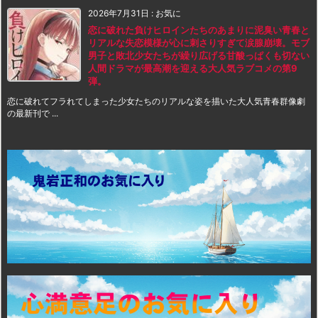
2026年7月31日
:
お気に
恋に破れた負けヒロインたちのあまりに泥臭い青春と
リアルな失恋模様が心に刺さりすぎて涙腺崩壊。モブ
男子と敗北少女たちが繰り広げる甘酸っぱくも切ない
人間ドラマが最高潮を迎える大人気ラブコメの第9
弾。
恋に破れてフラれてしまった少女たちのリアルな姿を描いた大人気青春群像劇
の最新刊で ...