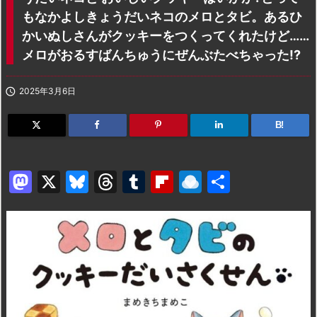
もなかよしきょうだいネコのメロとタビ。あるひ
かいぬしさんがクッキーをつくってくれたけど……
メロがおるすばんちゅうにぜんぶたべちゃった!?

2025年3月6日
B!
M
X
Bl
T
T
Fl
R
共
a
u
hr
u
ip
ai
有
st
e
e
m
b
n
o
s
a
bl
o
dr
d
k
d
r
ar
o
o
y
s
d
p.