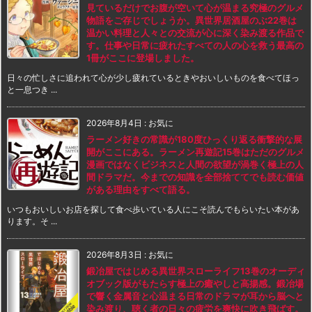
見ているだけでお腹が空いて心が温まる究極のグルメ
物語をご存じでしょうか。異世界居酒屋のぶ22巻は
温かい料理と人々との交流が心に深く染み渡る作品で
す。仕事や日常に疲れたすべての人の心を救う最高の
1冊がここに登場しました。
日々の忙しさに追われて心が少し疲れているときやおいしいものを食べてほっ
と一息つき ...
2026年8月4日
:
お気に
ラーメン好きの常識が180度ひっくり返る衝撃的な展
開がここにある。ラーメン再遊記15巻はただのグルメ
漫画ではなくビジネスと人間の欲望が渦巻く極上の人
間ドラマだ。今までの知識を全部捨ててでも読む価値
がある理由をすべて語る。
いつもおいしいお店を探して食べ歩いている人にこそ読んでもらいたい本があ
ります。そ ...
2026年8月3日
:
お気に
鍛冶屋ではじめる異世界スローライフ13巻のオーディ
オブック版がもたらす極上の癒やしと高揚感。鍛冶場
で響く金属音と心温まる日常のドラマが耳から脳へと
染み渡り、聴く者の日々の疲労を爽快に吹き飛ばす。