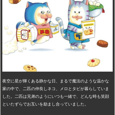
n
io
夜空に星が輝くある静かな日、まるで魔法のような温かな
家の中で、二匹の仲良しネコ、メロとタビが暮らしていま
した。二匹は兄弟のようにいつも一緒で、どんな時も笑顔
といたずらでお互いを励まし合っていました。