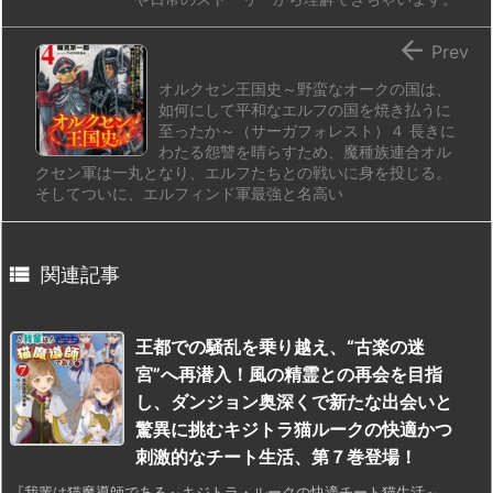

Prev
オルクセン王国史～野蛮なオークの国は、
如何にして平和なエルフの国を焼き払うに
至ったか～（サーガフォレスト）４ 長きに
わたる怨讐を晴らすため、魔種族連合オル
クセン軍は一丸となり、エルフたちとの戦いに身を投じる。
そしてついに、エルフィンド軍最強と名高い

関連記事
王都での騒乱を乗り越え、“古楽の迷
宮”へ再潜入！風の精霊との再会を目指
し、ダンジョン奥深くで新たな出会いと
驚異に挑むキジトラ猫ルークの快適かつ
刺激的なチート生活、第７巻登場！
『我輩は猫魔導師である～キジトラ・ルークの快適チート猫生活～