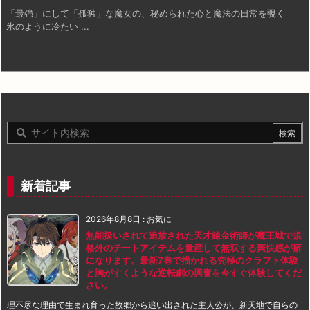
「最強」にして「孤独」な魔女の、秘められた心と魔法の日常を覗く
氷のように冷たい ...
新着記事
2026年8月8日
:
お気に
無能扱いされて追放された天才錬金術師が魔王城で規
格外のチートアイテムを量産して無双する爽快感が癖
になります。最新7巻で描かれる究極のクラフト体験
と胸がすくような逆転劇の興奮を今すぐ体験してくだ
さい。
理不尽な理由で生まれ育った故郷から追い出された主人公が、新天地で自らの