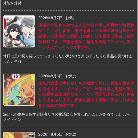
才能を爆発 ...
2026年8月7日
:
お気に
規格外の強さを持つ主人公が巻き起こす爽快な無双劇
がここにあります。悪役令嬢レベル99の6巻は周囲の
勘違いと圧倒的な戦闘力が織りなす最高に面白い展開
が満載です。予想を遥かに超える展開でスカッと笑い
たい人にぴったりの1冊です。
休日に思い切り笑ってすっきりしたい気分のときにぴったりな作品を見つけま
した。それ ...
2026年8月6日
:
お気に
未知の深淵に挑む者たちの残酷で美しい冒険が最高潮
を迎えます。メイドインアビス15巻は愛と絶望が激し
く交錯する圧倒的なストーリー展開で読む者の心を激
しく揺さぶります。想像を超える冒険の深みに引き込
まれる真の傑作です。
深い穴の底を目指す冒険者たちの物語に心を奪われたことがあるでしょうか。
メイドイン ...
2026年8月5日
:
お気に