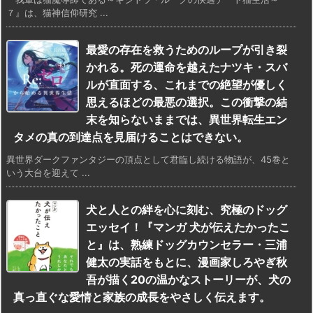
７』は、猫神信仰研究 ...
最愛の存在を救うためのループが引き裂
かれる。死の運命を越えたナツキ・スバ
ルが直面する、これまでの絶望が優しく
思えるほどの最悪の選択。この衝撃の結
末を知らないままでは、異世界転生エン
タメの真の到達点を見届けることはできない。
異世界ダークファンタジーの頂点として君臨し続ける物語が、45巻と
いう大台を迎えて ...
犬と人との絆を心に刻む、究極のドッグ
エッセイ！『マンガ 犬が伝えたかったこ
と』は、熟練ドッグカウンセラー・三浦
健太の実話をもとに、漫画家しろやぎ秋
吾が描く20の温かなストーリーが、犬の
真っ直ぐな愛情と家族の成長をやさしく伝えます。