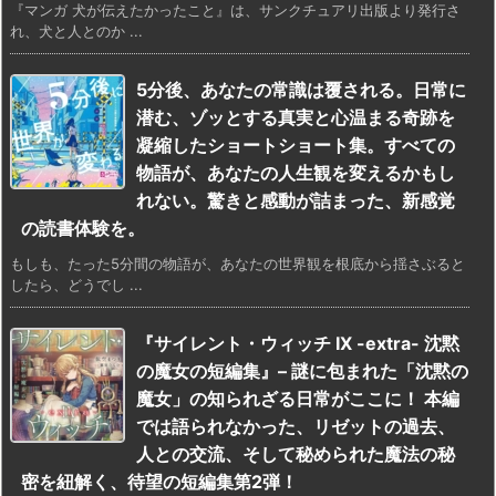
『マンガ 犬が伝えたかったこと』は、サンクチュアリ出版より発行さ
れ、犬と人とのか ...
5分後、あなたの常識は覆される。日常に
潜む、ゾッとする真実と心温まる奇跡を
凝縮したショートショート集。すべての
物語が、あなたの人生観を変えるかもし
れない。驚きと感動が詰まった、新感覚
の読書体験を。
もしも、たった5分間の物語が、あなたの世界観を根底から揺さぶると
したら、どうでし ...
『サイレント・ウィッチ IX -extra- 沈黙
の魔女の短編集』– 謎に包まれた「沈黙の
魔女」の知られざる日常がここに！ 本編
では語られなかった、リゼットの過去、
人との交流、そして秘められた魔法の秘
密を紐解く、待望の短編集第2弾！