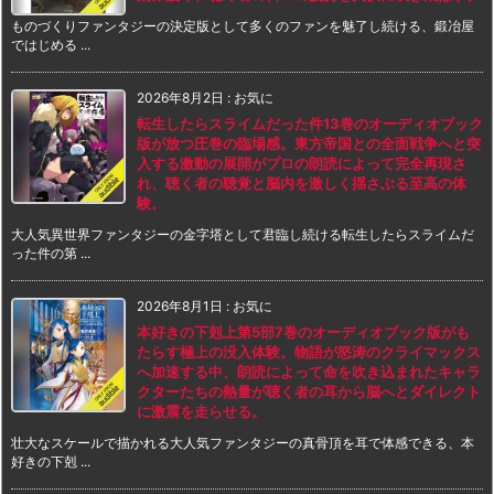
ものづくりファンタジーの決定版として多くのファンを魅了し続ける、鍛冶屋
ではじめる ...
2026年8月2日
:
お気に
転生したらスライムだった件13巻のオーディオブック
版が放つ圧巻の臨場感。東方帝国との全面戦争へと突
入する激動の展開がプロの朗読によって完全再現さ
れ、聴く者の聴覚と脳内を激しく揺さぶる至高の体
験。
大人気異世界ファンタジーの金字塔として君臨し続ける転生したらスライムだ
った件の第 ...
2026年8月1日
:
お気に
本好きの下剋上第5部7巻のオーディオブック版がも
たらす極上の没入体験。物語が怒涛のクライマックス
へ加速する中、朗読によって命を吹き込まれたキャラ
クターたちの熱量が聴く者の耳から脳へとダイレクト
に激震を走らせる。
壮大なスケールで描かれる大人気ファンタジーの真骨頂を耳で体感できる、本
好きの下剋 ...