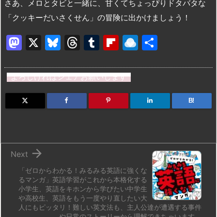
さあ、メロとタビと一緒に、甘くてちょっぴりドタバタな
「クッキーだいさくせん」の冒険に出かけましょう！
M
X
Bl
T
T
Fl
R
共
a
u
hr
u
ip
ai
有
st
e
e
m
b
n
よろしければシェアお願いします
o
s
a
bl
o
dr
d
k
d
r
ar
o
B!
o
y
s
d
p.
n
io

Next
「ゼロからわかる！みるみる英語に強くな
るマンガ」英語学習がこれから本格化する
小学生、英語をキホンから学びたい中学生
や高校生、英語をもう一度やり直したい大
人にもピッタリ！難しい英文法も、主人公達が遭遇する事件
や日常のストーリーから理解できちゃいます。