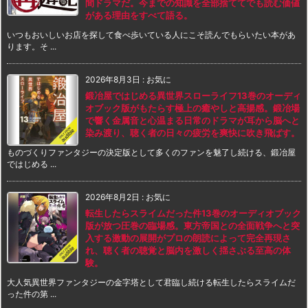
間ドラマだ。今までの知識を全部捨ててでも読む価値
がある理由をすべて語る。
いつもおいしいお店を探して食べ歩いている人にこそ読んでもらいたい本があ
ります。そ ...
2026年8月3日
:
お気に
鍛冶屋ではじめる異世界スローライフ13巻のオーディ
オブック版がもたらす極上の癒やしと高揚感。鍛冶場
で響く金属音と心温まる日常のドラマが耳から脳へと
染み渡り、聴く者の日々の疲労を爽快に吹き飛ばす。
ものづくりファンタジーの決定版として多くのファンを魅了し続ける、鍛冶屋
ではじめる ...
2026年8月2日
:
お気に
転生したらスライムだった件13巻のオーディオブック
版が放つ圧巻の臨場感。東方帝国との全面戦争へと突
入する激動の展開がプロの朗読によって完全再現さ
れ、聴く者の聴覚と脳内を激しく揺さぶる至高の体
験。
大人気異世界ファンタジーの金字塔として君臨し続ける転生したらスライムだ
った件の第 ...