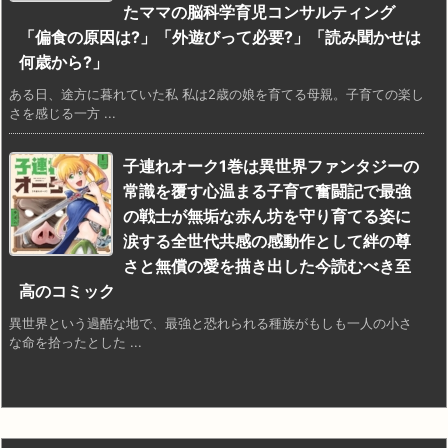
たママの脳科学育児コンサルティング
「偏食の原因は?」「外遊びって必要?」「読み聞かせは
何歳から?」
ある日、途方に暮れていた私 私は2歳の娘を育てる母親。子育ての楽し
さを感じる一方 ...
子連れオーク1巻は異世界ファンタジーの
常識を覆す心温まる子育て奮闘記で最強
の戦士が無垢な赤ん坊を守り育てる姿に
涙する全世代共感の感動作として絆の尊
さと無償の愛を描き出した今読むべき至
高のコミック
異世界という過酷な地で、最強と恐れられる種族がもしも一人の小さ
な命を拾ったとした ...