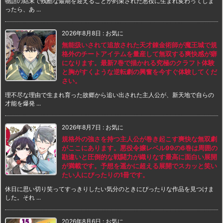
物語の結末で残酷な最期を迎えることが約束された悪役に生まれ変わってしま
ったら、あ ...
2026年8月8日
:
お気に
無能扱いされて追放された天才錬金術師が魔王城で規
格外のチートアイテムを量産して無双する爽快感が癖
になります。最新7巻で描かれる究極のクラフト体験
と胸がすくような逆転劇の興奮を今すぐ体験してくだ
さい。
理不尽な理由で生まれ育った故郷から追い出された主人公が、新天地で自らの
才能を爆発 ...
2026年8月7日
:
お気に
規格外の強さを持つ主人公が巻き起こす爽快な無双劇
がここにあります。悪役令嬢レベル99の6巻は周囲の
勘違いと圧倒的な戦闘力が織りなす最高に面白い展開
が満載です。予想を遥かに超える展開でスカッと笑い
たい人にぴったりの1冊です。
休日に思い切り笑ってすっきりしたい気分のときにぴったりな作品を見つけま
した。それ ...
2026年8月6日
:
お気に