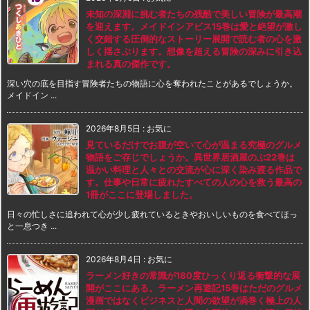
未知の深淵に挑む者たちの残酷で美しい冒険が最高潮
を迎えます。メイドインアビス15巻は愛と絶望が激し
く交錯する圧倒的なストーリー展開で読む者の心を激
しく揺さぶります。想像を超える冒険の深みに引き込
まれる真の傑作です。
深い穴の底を目指す冒険者たちの物語に心を奪われたことがあるでしょうか。
メイドイン ...
2026年8月5日
:
お気に
見ているだけでお腹が空いて心が温まる究極のグルメ
物語をご存じでしょうか。異世界居酒屋のぶ22巻は
温かい料理と人々との交流が心に深く染み渡る作品で
す。仕事や日常に疲れたすべての人の心を救う最高の
1冊がここに登場しました。
日々の忙しさに追われて心が少し疲れているときやおいしいものを食べてほっ
と一息つき ...
2026年8月4日
:
お気に
ラーメン好きの常識が180度ひっくり返る衝撃的な展
開がここにある。ラーメン再遊記15巻はただのグルメ
漫画ではなくビジネスと人間の欲望が渦巻く極上の人