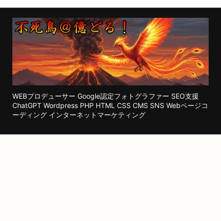
WEBプロデューサー Google認定フォトグラファー SEO支援
ChatGPT Wordpress PHP HTML CSS CMS SNS Webページコ
ーディング インターネットマーケティング