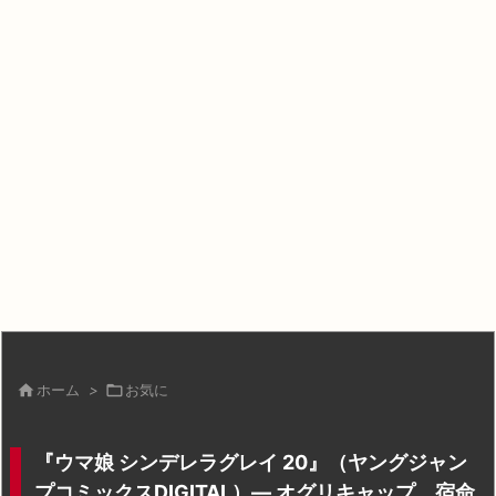

ホーム
>

お気に
『ウマ娘 シンデレラグレイ 20』（ヤングジャン
プコミックスDIGITAL）— オグリキャップ、宿命