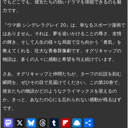
でもどこでも、彼女たちの熱いドラマを堪能できるのも魅
力です。
『ウマ娘 シンデレラグレイ 20』は、単なるスポーツ漫画で
はありません。それは、夢を追いかけることの尊さ、友情
の輝き、そして人生の様々な局面で立ち向かう「勇気」を
教えてくれる、壮大な青春群像劇です。オグリキャップの
物語は、多くの人々に感動と希望を与え続けています。
さあ、オグリキャップと仲間たちが、ターフの伝説を刻む
瞬間を、ぜひその目で見届けてください。この第20巻で、
彼女たちの物語がどのようなクライマックスを迎えるの
か。きっと、あなたの心にも忘れられない感動が残るはず
です。
M
X
Bl
T
T
Fl
R
共