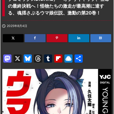
の最終決戦へ！怪物たちの激走が最高潮に達す
る、魂揺さぶるウマ娘伝説、激動の第20巻！

2025年8月4日
B!
M
X
Bl
T
T
Fl
R
共
a
u
hr
u
ip
ai
有
st
e
e
m
b
n
o
s
a
bl
o
dr
d
k
d
r
ar
o
o
y
s
d
p.
n
io