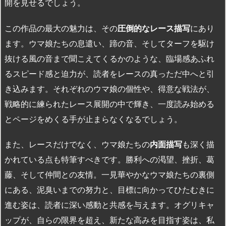
開を見せるでしょう。
この作品の最大の魅力は、その
圧倒的なレース描写
にあり
ます。ウマ娘たちの息遣い、蹄の音、そしてターフを駆け
抜ける風の音まで聞こえてくるかのような、臨場感あふれ
るスピード感と迫力が、読者をレースの真っただ中へと引
き込みます。それぞれのウマ娘の個性や、得意な戦法が、
戦略的に練られたレース展開の中で輝き、一度読み始める
とページをめくる手が止まらなくなるでしょう。
また、レースだけでなく、ウマ娘たちの
内面描写
も深く描
かれている点も特筆すべきです。勝利への渇望、挫折、葛
藤、そして仲間との友情。一見華やかなウマ娘たちの裏側
にある、泥臭いまでの努力と、目標に向かってひたむきに
進む姿は、読者に深い感動と共感を与えます。オグリキャ
ップが、自らの限界を超え、新たな高みを目指す姿は、私