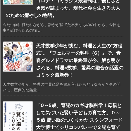
コロナ・コミックス最新刊は、優しさと
勇気が詰まった、現代社会を生きる大人
のための癒やしの物語。
冷たい雨に打たれながら、誰かが捨てた不要なものの中から、今日を
生き延びるための糧 ...
天才数学少年が挑む、料理と人生の“方程
式”。『フェルマーの料理（6）』で、青
春グルメドラマの最終章が今、解き明か
される。料理×数学、驚異の融合が話題の
コミック最新巻！
天才数学少年が、料理の世界に足を踏み入れたらどうなるか？その問
いに、圧倒的な熱量 ...
「0～5歳、育児のカギは脳科学！母親と
して気づいた賢い子どもの育て方」０～
５歳 賢い脳のつくりかた スタンフォード
大学博士でシリコンバレーで２児を育て