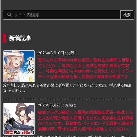
新着記事
2026年8月10日
:
お気に
恐れられる軍神の冷徹な仮面が崩れ去る瞬間を目撃し
てください。孤独な少女と孤独な英雄の運命が交錯
し、冷徹な関係から本物の絆へと変化していくドラマ
チックな愛の軌跡を描く話題作の第6巻が登場です。
冷酷無比と恐れられる英雄の隣に身を置くことになった少女の、揺れ動く繊細
な心情描写 ...
2026年8月9日
:
お気に
破滅フラグが確定した最悪の悪役騎士団長へ転生した
主人公が死の運命を回避するために突き進む生存戦略
がアツいです。圧倒的なバッドエンド回避劇と怒涛の
展開が押し寄せる注目の第2巻を体験してください。