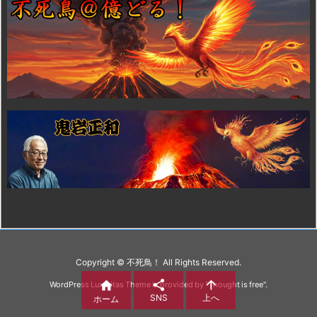
Copyright ©
不死鳥！
All Rights Reserved.



WordPress Luxeritas Theme is provided by "
Thought is free
".
SNS
上へ
ホーム