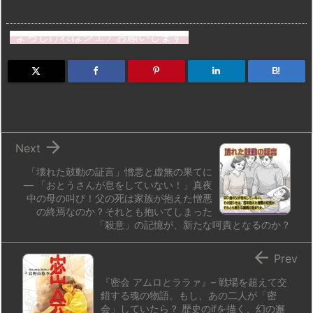
a
u
hr
u
ip
ai
有
st
e
e
m
b
n
よろしければシェアお願いします
o
s
a
bl
o
dr
d
k
d
r
ar
o
B!
o
y
s
d
p.
n
io

Next
「壊れた鼓動の証言」憎悪と虚無の果てに
― 「おとうさんが息をしていない！」真夜
中の母の叫び！父の死は家族が抱えた憎悪
の終焉なのか？それとも抱いてしまった
「殺意」の記憶が、新たな呵責となるのか？

Prev
『密会 アムロとララァ』– 戦場を超えて交
錯する魂の物語。もし、あの二人が「密
会」していたら？ 歴史のifを描く、幻の邂