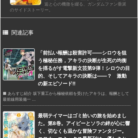
逅と心の機微を綴る、ガンダムファン垂涎
のサイドストーリー。

関連記事
「前払い報酬は殺害許可――シロウを狙
う極秘任務，アキラの決断が生死の均衡
を揺るがす電撃新文芸第9弾！シロウの目
的、そしてアキラの決断は――？ 激動
の新エピソード!!
■ あらすじ紹介 坂下重工から極秘依頼を受けたアキラは、報酬として
最前線用装備一 ...
最弱テイマーはゴミ拾いの旅を始めまし
た。第8巻。アイビーとソラの絆が心に響
く、切なくも温かな冒険ファンタジー。