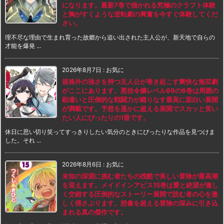
になります。最新7巻で描かれる究極のクラフト体験
と胸がすくような逆転劇の興奮を今すぐ体験してくだ
さい。
理不尽な理由で生まれ育った故郷から追い出された主人公が、新天地で自らの
才能を爆発 ...
2026年8月7日
:
お気に
規格外の強さを持つ主人公が巻き起こす爽快な無双劇
がここにあります。悪役令嬢レベル99の6巻は周囲の
勘違いと圧倒的な戦闘力が織りなす最高に面白い展開
が満載です。予想を遥かに超える展開でスカッと笑い
たい人にぴったりの1冊です。
休日に思い切り笑ってすっきりしたい気分のときにぴったりな作品を見つけま
した。それ ...
2026年8月6日
:
お気に
未知の深淵に挑む者たちの残酷で美しい冒険が最高潮
を迎えます。メイドインアビス15巻は愛と絶望が激し
く交錯する圧倒的なストーリー展開で読む者の心を激
しく揺さぶります。想像を超える冒険の深みに引き込
まれる真の傑作です。