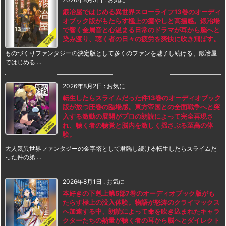
鍛冶屋ではじめる異世界スローライフ13巻のオーディ
オブック版がもたらす極上の癒やしと高揚感。鍛冶場
で響く金属音と心温まる日常のドラマが耳から脳へと
染み渡り、聴く者の日々の疲労を爽快に吹き飛ばす。
ものづくりファンタジーの決定版として多くのファンを魅了し続ける、鍛冶屋
ではじめる ...
2026年8月2日
:
お気に
転生したらスライムだった件13巻のオーディオブック
版が放つ圧巻の臨場感。東方帝国との全面戦争へと突
入する激動の展開がプロの朗読によって完全再現さ
れ、聴く者の聴覚と脳内を激しく揺さぶる至高の体
験。
大人気異世界ファンタジーの金字塔として君臨し続ける転生したらスライムだ
った件の第 ...
2026年8月1日
:
お気に
本好きの下剋上第5部7巻のオーディオブック版がも
たらす極上の没入体験。物語が怒涛のクライマックス
へ加速する中、朗読によって命を吹き込まれたキャラ
クターたちの熱量が聴く者の耳から脳へとダイレクト