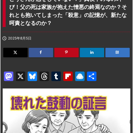
び！父の死は家族が抱えた憎悪の終焉なのか？そ
れとも抱いてしまった「殺意」の記憶が、新たな
呵責となるのか？

2025年8月5日
B!
M
X
Bl
T
T
Fl
R
共
a
u
hr
u
ip
ai
有
st
e
e
m
b
n
o
s
a
bl
o
dr
d
k
d
r
ar
o
o
y
s
d
p.