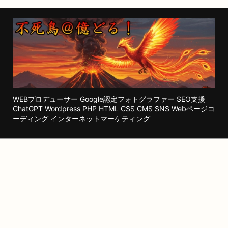
WEBプロデューサー Google認定フォトグラファー SEO支援
ChatGPT Wordpress PHP HTML CSS CMS SNS Webページコ
ーディング インターネットマーケティング