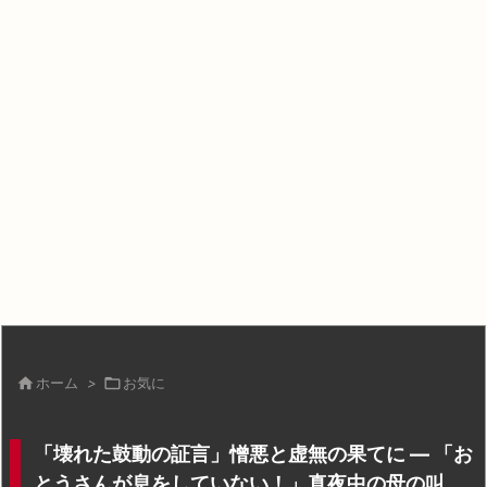

ホーム
>

お気に
「壊れた鼓動の証言」憎悪と虚無の果てに ― 「お
とうさんが息をしていない！」真夜中の母の叫