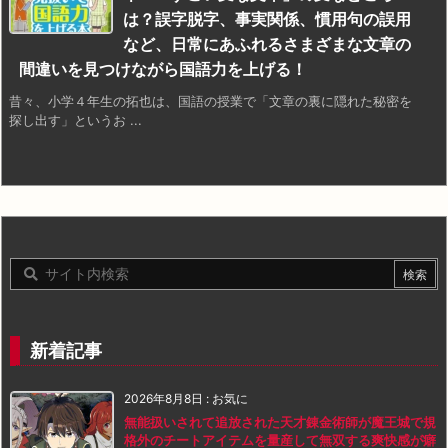
は？誤字脱字、事実関係、慣用句の誤用
など、日常にあふれるさまざまな文章の
間違いを見つけながら国語力を上げる！
昔々、小学４年生の拓也は、国語の授業で「文章の裏に隠れた秘密を
探し出す」というお ...
新着記事
2026年8月8日
:
お気に
無能扱いされて追放された天才錬金術師が魔王城で規
格外のチートアイテムを量産して無双する爽快感が癖