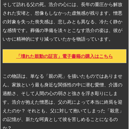
そして訪れる父の死。浩介の心には、長年の重圧から解放
された安堵と、想像もしなかった虚無感が残ります。憎悪
の対象を失った喪失感は、悲しみとも異なる、冷たく静か
な感情です。葬儀の準備を淡々とこなす浩介の姿は、彼が
いかに精神的にすり減っていたかを物語っています。
「壊れた鼓動の証言」電子書籍の購入はこちら
この物語は、単なる「親の死」を描いたものではありませ
ん。家族という最も身近な関係性の中に潜む愛憎、介護の
過酷さ、そして人間の心の弱さと強さを浮き彫りにしま
す。浩介が抱えた憎悪は、父の死によって本当に終焉を迎
えたのか？ それとも、父に対して抱いてしまった「殺意」
の記憶が、新たな呵責として彼を苦しめることになるの
か？