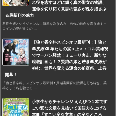
れ役を志すほどに輝く真の聖女の物語、
運命を切り拓く意志の強さが魂を揺さぶ
る最新刊の魅力
悪役令嬢というジャンルに新風を吹き込み、自分の信念を貫き通すヒ
ロインの姿が多くの ...
【狼と香辛料スピンオフ最新刊！】狼と
羊皮紙XII 羊たちの宴＜上＞：コル英雄視
でウーバン騒然！ミューリ奔走、新たな
暗殺計画も！？賢狼の娘と若き羊皮紙が
挑む、世界を変える運命の前夜祭、上巻
開幕！
「狼と香辛料」スピンオフ最新刊！異端審問官の陰謀を打ち砕き、英
雄として名を馳せる ...
小学生からチャレンジ えんぴつ１本です
ごい変な文章を見抜いて国語力を上げる
本■「すごい変な文章」の変なところ