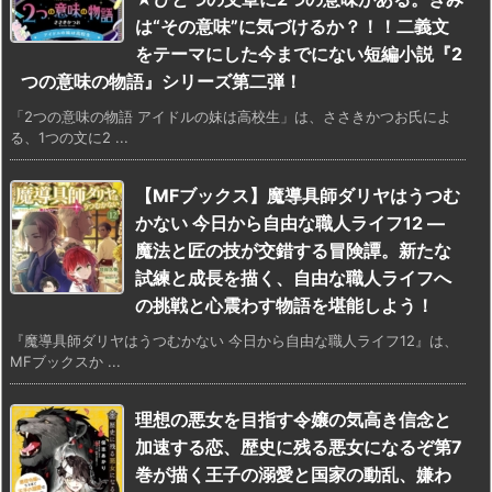
は“その意味”に気づけるか？！！二義文
をテーマにした今までにない短編小説『2
つの意味の物語』シリーズ第二弾！
「2つの意味の物語 アイドルの妹は高校生」は、ささきかつお氏によ
る、1つの文に2 ...
【MFブックス】魔導具師ダリヤはうつむ
かない 今日から自由な職人ライフ12 ―
魔法と匠の技が交錯する冒険譚。新たな
試練と成長を描く、自由な職人ライフへ
の挑戦と心震わす物語を堪能しよう！
『魔導具師ダリヤはうつむかない 今日から自由な職人ライフ12』は、
MFブックスか ...
理想の悪女を目指す令嬢の気高き信念と
加速する恋、歴史に残る悪女になるぞ第7
巻が描く王子の溺愛と国家の動乱、嫌わ