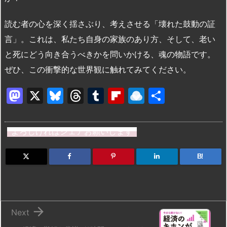
読む者の心を深く揺さぶり、考えさせる「壊れた鼓動の証
言」。これは、私たち自身の家族のあり方、そして、老い
と死にどう向き合うべきかを問いかける、魂の物語です。
ぜひ、この衝撃的な世界観に触れてみてください。
M
X
Bl
T
T
Fl
R
共
a
u
hr
u
ip
ai
有
st
e
e
m
b
n
よろしければシェアお願いします
o
s
a
bl
o
dr
d
k
d
r
ar
o
B!
o
y
s
d
p.
n
io

Next