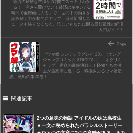
経済の難解な常識が2時間でスッキリわか
る！「今さら聞けない！経済のキホンが2
時間で全部頭に入る」で、世の中の動きを
読み解く力が劇的にアップ。日経新聞もニ
ュースも怖くなくなる、忙しいあなたに贈る最短最速の経済
入門ガイド！

Prev
『ウマ娘 シンデレラグレイ 20』（ヤング
ジャンプコミックスDIGITAL）— オグリキ
ャップ、宿命の最終決戦へ！怪物たちの激
走が最高潮に達する、魂揺さぶるウマ娘伝
説、激動の第20巻！

関連記事
2つの意味の物語 アイドルの妹は高校生
★一文に秘められたパラレルストーリー
★ひとつの文章に2つの意味がある。きみ