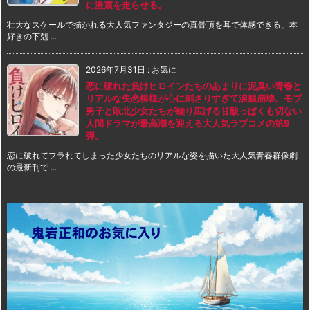
に激震を走らせる。
壮大なスケールで描かれる大人気ファンタジーの真骨頂を耳で体感できる、本
好きの下剋 ...
2026年7月31日
:
お気に
恋に破れた負けヒロインたちのあまりに泥臭い青春と
リアルな失恋模様が心に刺さりすぎて涙腺崩壊。モブ
男子と敗北少女たちが繰り広げる甘酸っぱくも切ない
人間ドラマが最高潮を迎える大人気ラブコメの第9
弾。
恋に破れてフラれてしまった少女たちのリアルな姿を描いた大人気青春群像劇
の最新刊で ...