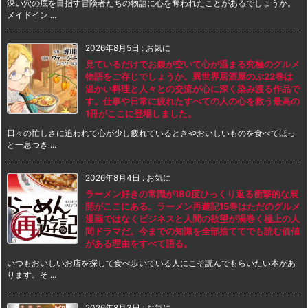
深い穴の底を目指す冒険者たちの物語に心を奪われたことがあるでしょうか。
メイドイン ...
2026年8月5日
:
お気に
見ているだけでお腹が空いて心が温まる究極のグルメ
物語をご存じでしょうか。異世界居酒屋のぶ22巻は
温かい料理と人々との交流が心に深く染み渡る作品で
す。仕事や日常に疲れたすべての人の心を救う最高の
1冊がここに登場しました。
日々の忙しさに追われて心が少し疲れているときやおいしいものを食べてほっ
と一息つき ...
2026年8月4日
:
お気に
ラーメン好きの常識が180度ひっくり返る衝撃的な展
開がここにある。ラーメン再遊記15巻はただのグルメ
漫画ではなくビジネスと人間の欲望が渦巻く極上の人
間ドラマだ。今までの知識を全部捨ててでも読む価値
がある理由をすべて語る。
いつもおいしいお店を探して食べ歩いている人にこそ読んでもらいたい本があ
ります。そ ...
2026年8月3日
:
お気に