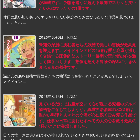
が満載です。予想を遥かに超える展開でスカッと笑い
たい人にぴったりの1冊です。
休日に思い切り笑ってすっきりしたい気分のときにぴったりな作品を見つけま
した。それ ...
2026年8月6日
:
お気に
未知の深淵に挑む者たちの残酷で美しい冒険が最高潮
を迎えます。メイドインアビス15巻は愛と絶望が激し
く交錯する圧倒的なストーリー展開で読む者の心を激
しく揺さぶります。想像を超える冒険の深みに引き込
まれる真の傑作です。
深い穴の底を目指す冒険者たちの物語に心を奪われたことがあるでしょうか。
メイドイン ...
2026年8月5日
:
お気に
見ているだけでお腹が空いて心が温まる究極のグルメ
物語をご存じでしょうか。異世界居酒屋のぶ22巻は
温かい料理と人々との交流が心に深く染み渡る作品で
す。仕事や日常に疲れたすべての人の心を救う最高の
1冊がここに登場しました。
日々の忙しさに追われて心が少し疲れているときやおいしいものを食べてほっ