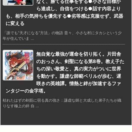
なく、勝てる仕事をする●小さな目標か
ら達成し、自信をつける●話す内容より
も、相手の気持ちを優先する●劣等感は克服せず、武器
に変える
「誰でも”天才になる”方法」の物語 昔々、小さな村にタカシという少
年が住んでいま ...
無自覚な最強が運命を切り拓く。片田舎
のおっさん、剣聖になる第8巻。教え子た
ちの深い敬愛と、真の実力がついに世界
を動かす。謙虚な師範ベリルが歩む、遅
咲きの英雄譚。情熱と絆が加速するファ
ンタジーの金字塔。
枯れたはずの剣筋に宿る真の強さ：謙虚な師と大成した弟子たちが織
りなす極上の絆 自 ...