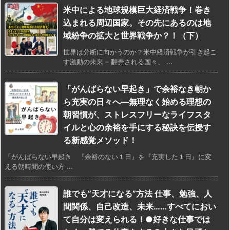
米中による地球規模巨大経済戦争！巻き
込まれる周辺国家。その先にあるのは地
域紛争の拡大と世界戦争か？！（下）
世界は分断に向かうのか？米中経済戦争が引き起こ
す激動の未来 – 翻弄される国々、 ...
「がんばらない早起き」で余裕なき朝か
ら充実の日々へ―無理なく始める理想の
朝習慣が、ストレスフリーなライフスタ
イルと心の余裕を手にする秘訣を伝授す
る新感覚メソッド！
「がんばらない早起き 『余裕のない１日』を『充実した１日』に変
える朝時間の使い方 ...
誰でも”天才になる”方法 仕事、勉強、人
間関係、自己改造、未来……すべてにおい
て自分は変えられる！●好きな仕事では