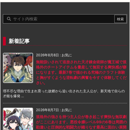
新着記事
2026年8月8日
:
お気に
無能扱いされて追放された天才錬金術師が魔王城で規
格外のチートアイテムを量産して無双する爽快感が癖
になります。最新7巻で描かれる究極のクラフト体験
と胸がすくような逆転劇の興奮を今すぐ体験してくだ
さい。
理不尽な理由で生まれ育った故郷から追い出された主人公が、新天地で自らの
才能を爆発 ...
2026年8月7日
:
お気に
規格外の強さを持つ主人公が巻き起こす爽快な無双劇
がここにあります。悪役令嬢レベル99の6巻は周囲の
勘違いと圧倒的な戦闘力が織りなす最高に面白い展開