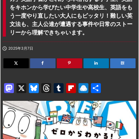
をキホンから学びたい中学生や高校生、英語をも
う一度やり直したい大人にもピッタリ！難しい英
文法も、主人公達が遭遇する事件や日常のストー
リーから理解できちゃいます。

2025年3月7日
B!
M
X
Bl
T
T
Fl
R
共
a
u
hr
u
ip
ai
有
st
e
e
m
b
n
o
s
a
bl
o
dr
d
k
d
r
ar
o
o
y
s
d
p.