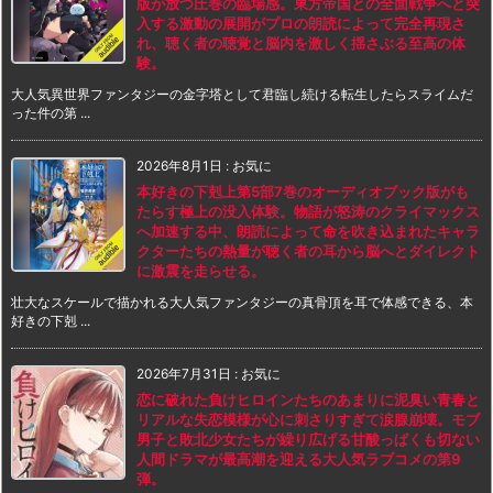
版が放つ圧巻の臨場感。東方帝国との全面戦争へと突
入する激動の展開がプロの朗読によって完全再現さ
れ、聴く者の聴覚と脳内を激しく揺さぶる至高の体
験。
大人気異世界ファンタジーの金字塔として君臨し続ける転生したらスライムだ
った件の第 ...
2026年8月1日
:
お気に
本好きの下剋上第5部7巻のオーディオブック版がも
たらす極上の没入体験。物語が怒涛のクライマックス
へ加速する中、朗読によって命を吹き込まれたキャラ
クターたちの熱量が聴く者の耳から脳へとダイレクト
に激震を走らせる。
壮大なスケールで描かれる大人気ファンタジーの真骨頂を耳で体感できる、本
好きの下剋 ...
2026年7月31日
:
お気に
恋に破れた負けヒロインたちのあまりに泥臭い青春と
リアルな失恋模様が心に刺さりすぎて涙腺崩壊。モブ
男子と敗北少女たちが繰り広げる甘酸っぱくも切ない
人間ドラマが最高潮を迎える大人気ラブコメの第9
弾。