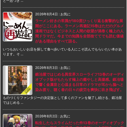
と一息つき ...
2026年8月4日
:
お気に
ラーメン好きの常識が180度ひっくり返る衝撃的な展
開がここにある。ラーメン再遊記15巻はただのグルメ
漫画ではなくビジネスと人間の欲望が渦巻く極上の人
間ドラマだ。今までの知識を全部捨ててでも読む価値
がある理由をすべて語る。
いつもおいしいお店を探して食べ歩いている人にこそ読んでもらいたい本があ
ります。そ ...
2026年8月3日
:
お気に
鍛冶屋ではじめる異世界スローライフ13巻のオーディ
オブック版がもたらす極上の癒やしと高揚感。鍛冶場
で響く金属音と心温まる日常のドラマが耳から脳へと
染み渡り、聴く者の日々の疲労を爽快に吹き飛ばす。
ものづくりファンタジーの決定版として多くのファンを魅了し続ける、鍛冶屋
ではじめる ...
2026年8月2日
:
お気に
転生したらスライムだった件13巻のオーディオブック