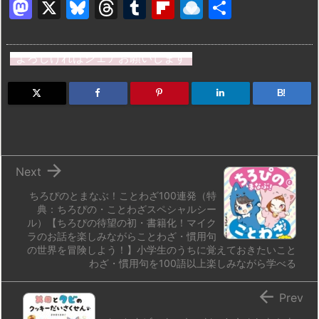
M
X
Bl
T
T
Fl
R
共
a
u
hr
u
ip
ai
有
st
e
e
m
b
n
よろしければシェアお願いします
o
s
a
bl
o
dr
d
k
d
r
ar
o
B!
o
y
s
d
p.
n
io

Next
ちろぴのとまなぶ！ことわざ100連発（特
典：ちろぴの・ことわざスペシャルシー
ル）【ちろぴの待望の初・書籍化！マイク
ラのお話を楽しみながらことわざ・慣用句
の世界を冒険しよう！】小学生のうちに覚えておきたいこと
わざ・慣用句を100語以上楽しみながら学べる

Prev