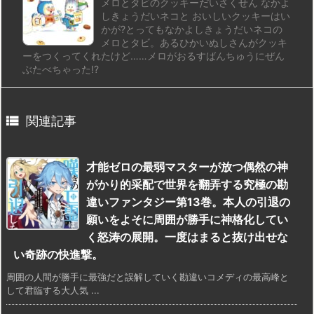
メロとタビのクッキーだいさくせん なかよ
しきょうだいネコと おいしいクッキーはい
かが?とってもなかよしきょうだいネコの
メロとタビ。あるひかいぬしさんがクッキ
ーをつくってくれたけど……メロがおるすばんちゅうにぜん
ぶたべちゃった!?

関連記事
才能ゼロの最弱マスターが放つ偶然の神
がかり的采配で世界を翻弄する究極の勘
違いファンタジー第13巻。本人の引退の
願いをよそに周囲が勝手に神格化してい
く怒涛の展開。一度はまると抜け出せな
い奇跡の快進撃。
周囲の人間が勝手に最強だと誤解していく勘違いコメディの最高峰と
して君臨する大人気 ...