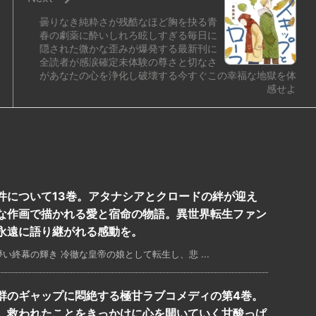
曇りなき純粋さが残酷なほど胸を抉る青
春の劇薬に酔いしれろ眩しすぎる毎日に
隠された微かな歪みが爆発する最新刊に
全読者が感涙確定未体験の尊さと切なさ
があなたの心を浄化し破壊する今すぐこの幸福な地獄を体
感せよ
件について13巻。アタナシアとクロードの絆が迎え
な作画で描かれる愛と宿命の物語。異世界転生ファン
永遠に語り継がれる感動を。
終幕の輝き 冷徹な皇帝の娘として転生し、悲 ...
群のギャップに悶絶する極甘ラブコメディの第4巻。
、救われたことをきっかけに心を開いていく甘酸っぱ