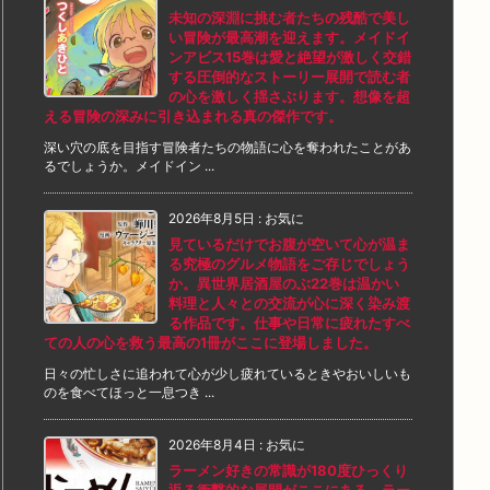
未知の深淵に挑む者たちの残酷で美し
い冒険が最高潮を迎えます。メイドイ
ンアビス15巻は愛と絶望が激しく交錯
する圧倒的なストーリー展開で読む者
の心を激しく揺さぶります。想像を超
える冒険の深みに引き込まれる真の傑作です。
深い穴の底を目指す冒険者たちの物語に心を奪われたことがあ
るでしょうか。メイドイン ...
2026年8月5日
:
お気に
見ているだけでお腹が空いて心が温ま
る究極のグルメ物語をご存じでしょう
か。異世界居酒屋のぶ22巻は温かい
料理と人々との交流が心に深く染み渡
る作品です。仕事や日常に疲れたすべ
ての人の心を救う最高の1冊がここに登場しました。
日々の忙しさに追われて心が少し疲れているときやおいしいも
のを食べてほっと一息つき ...
2026年8月4日
:
お気に
ラーメン好きの常識が180度ひっくり