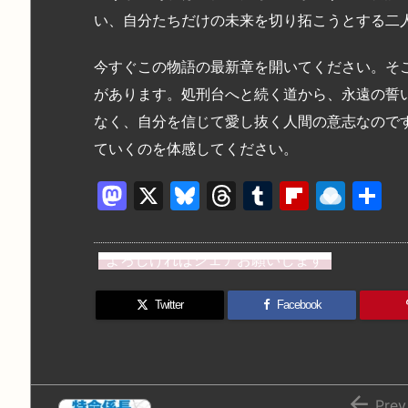
い、自分たちだけの未来を切り拓こうとする二
今すぐこの物語の最新章を開いてください。そ
があります。処刑台へと続く道から、永遠の誓
なく、自分を信じて愛し抜く人間の意志なので
ていくのを体感してください。
M
X
Bl
T
T
Fl
R
a
u
hr
u
ip
ai
st
e
e
m
b
n
よろしければシェアお願いします
o
s
a
bl
o
dr
d
k
d
r
ar
o
Twitter
Facebook
o
y
s
d
p.
n
io

Prev