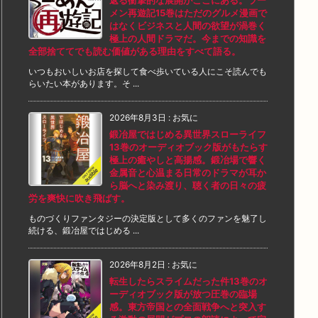
返る衝撃的な展開がここにある。ラー
メン再遊記15巻はただのグルメ漫画で
はなくビジネスと人間の欲望が渦巻く
極上の人間ドラマだ。今までの知識を
全部捨ててでも読む価値がある理由をすべて語る。
いつもおいしいお店を探して食べ歩いている人にこそ読んでも
らいたい本があります。そ ...
2026年8月3日
:
お気に
鍛冶屋ではじめる異世界スローライフ
13巻のオーディオブック版がもたらす
極上の癒やしと高揚感。鍛冶場で響く
金属音と心温まる日常のドラマが耳か
ら脳へと染み渡り、聴く者の日々の疲
労を爽快に吹き飛ばす。
ものづくりファンタジーの決定版として多くのファンを魅了し
続ける、鍛冶屋ではじめる ...
2026年8月2日
:
お気に
転生したらスライムだった件13巻のオ
ーディオブック版が放つ圧巻の臨場
感。東方帝国との全面戦争へと突入す