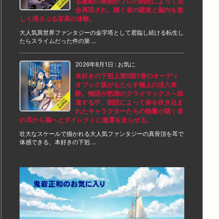
る激動の展開がプロの朗読によって完
全再現され、聴く者の聴覚と脳内を激
しく揺さぶる至高の体験。
大人気異世界ファンタジーの金字塔として君臨し続ける転生し
たらスライムだった件の第 ...
2026年8月1日
:
お気に
本好きの下剋上第5部7巻のオーディ
オブック版がもたらす極上の没入体
験。物語が怒涛のクライマックスへ加
速する中、朗読によって命を吹き込ま
れたキャラクターたちの熱量が聴く者
の耳から脳へとダイレクトに激震を走らせる。
壮大なスケールで描かれる大人気ファンタジーの真骨頂を耳で
体感できる、本好きの下剋 ...