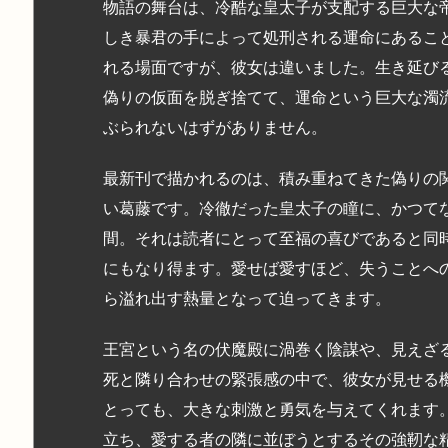
物語の舞台は、冷酷な皇太子が支配する巨大な
しき暴君の手によって処刑される運命にあるこ
れる場面ですが、彼女は違いました。生き延び
偽りの仮面を脱ぎ捨てて、運命という巨大な濁
ぶられないはずがありません。
最新刊で描かれるのは、積み重ねてきた偽りの
い葛藤です。冷徹だった皇太子の瞳に、かつて
間。それは読者にとって至福の喜びであると同
にもなり得ます。愛せば愛すほど、失うことへ
ら溢れ出す熱量となって迫ってきます。
王宮という名の伏魔殿に渦巻く陰謀や、見えざ
死と隣り合わせの緊張感の中で、彼女が見せる
とっても、大きな刺激と勇気を与えてくれます
立ち、愛する者の隣に並ぼうとするその強靭な