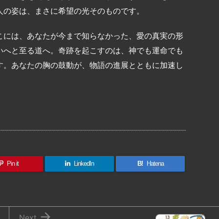
人の姿は、まさに希望の光そのものです。
こには、あなたが今まで知らなかった、愛の真実の形
いへと至る道へ。奇跡を起こすのは、神でも運命でも
す。あなたの胸の鼓動が、物語の進展とともに加速し
共
有
Pin it
LinkedIn
B!
Hatena

Next