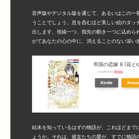
音声版やデジタル版を通じて、あるいはこの一
うことでしょう。息を呑むほど美しい絵のタッ
出します。視線一つ、指先の動き一つに込めら
がてあなたの心の中に、消えることのない深い
帝国の恋嫁 8 (花
created by
Rinker
Kindle
Amaz
結末を知っているはずの物語が、これほどまで
ょうか。それは、彼女たちの愛が、すでに物語