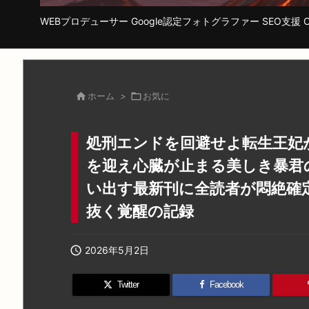
WEBプロデューサー Google認定フォトグラファー SEO支援 Cha

ホーム
>

お気に
処刑エンドを回避せよ転生王妃
を迎え心臓が止まる美しき暴君
い出す最新刊に全読者が悶絶確
抜く覚醒の記録

2026年5月2日
Twitter
Facebook