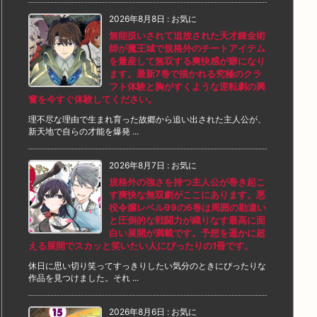
2026年8月8日
:
お気に
無能扱いされて追放された天才錬金術
師が魔王城で規格外のチートアイテム
を量産して無双する爽快感が癖になり
ます。最新7巻で描かれる究極のクラ
フト体験と胸がすくような逆転劇の興
奮を今すぐ体験してください。
理不尽な理由で生まれ育った故郷から追い出された主人公が、
新天地で自らの才能を爆発 ...
2026年8月7日
:
お気に
規格外の強さを持つ主人公が巻き起こ
す爽快な無双劇がここにあります。悪
役令嬢レベル99の6巻は周囲の勘違い
と圧倒的な戦闘力が織りなす最高に面
白い展開が満載です。予想を遥かに超
える展開でスカッと笑いたい人にぴったりの1冊です。
休日に思い切り笑ってすっきりしたい気分のときにぴったりな
作品を見つけました。それ ...
2026年8月6日
:
お気に