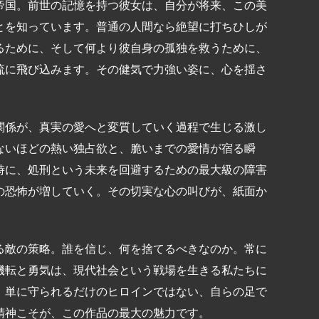
帝国。前世の記憶を持つ彼女は、自分が将来、この美
とを知っています。普通の人間なら絶望に打ちひしが
るために、そして何より彼自身の孤独を救うために、
流に飛び込みます。その健気で力強い姿に、心を揺さ
関係が、真実の愛へと変質していく過程で生じる激し
ないほどの熱い独占欲と、脆いまでの愛情が宿る瞬
時に、処刑という未来を回避するための最大級の障害
の恐怖が増していく。その切実な心の叫びが、紙面か
る敵の策略。誰を信じ、何を捨てるべきなのか。常に
機転と勇気は、現代社会という戦場を生きる私たちに
。単に守られるだけのヒロインではない、自らの足で
精神こそが、この作品の最大の魅力です。