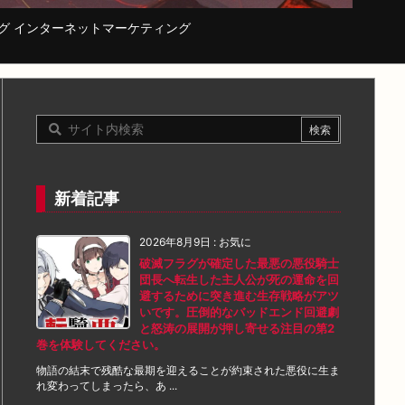
コーディング インターネットマーケティング
新着記事
2026年8月9日
:
お気に
破滅フラグが確定した最悪の悪役騎士
団長へ転生した主人公が死の運命を回
避するために突き進む生存戦略がアツ
いです。圧倒的なバッドエンド回避劇
と怒涛の展開が押し寄せる注目の第2
巻を体験してください。
物語の結末で残酷な最期を迎えることが約束された悪役に生ま
れ変わってしまったら、あ ...