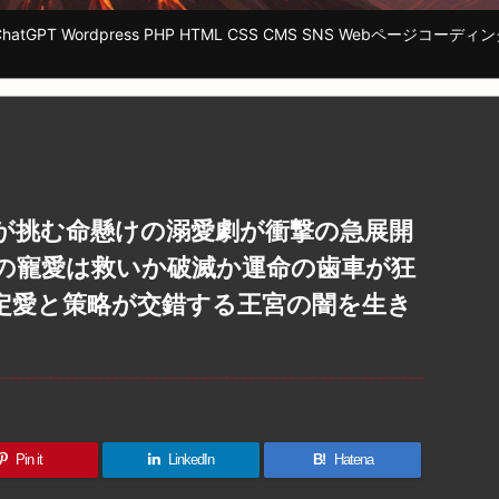
tGPT Wordpress PHP HTML CSS CMS SNS Webページ
が挑む命懸けの溺愛劇が衝撃の急展開
の寵愛は救いか破滅か運命の歯車が狂
定愛と策略が交錯する王宮の闇を生き
Pin it
LinkedIn
B!
Hatena