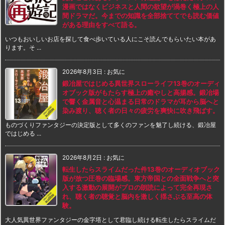
漫画ではなくビジネスと人間の欲望が渦巻く極上の人
間ドラマだ。今までの知識を全部捨ててでも読む価値
がある理由をすべて語る。
いつもおいしいお店を探して食べ歩いている人にこそ読んでもらいたい本があ
ります。そ ...
2026年8月3日
:
お気に
鍛冶屋ではじめる異世界スローライフ13巻のオーディ
オブック版がもたらす極上の癒やしと高揚感。鍛冶場
で響く金属音と心温まる日常のドラマが耳から脳へと
染み渡り、聴く者の日々の疲労を爽快に吹き飛ばす。
ものづくりファンタジーの決定版として多くのファンを魅了し続ける、鍛冶屋
ではじめる ...
2026年8月2日
:
お気に
転生したらスライムだった件13巻のオーディオブック
版が放つ圧巻の臨場感。東方帝国との全面戦争へと突
入する激動の展開がプロの朗読によって完全再現さ
れ、聴く者の聴覚と脳内を激しく揺さぶる至高の体
験。
大人気異世界ファンタジーの金字塔として君臨し続ける転生したらスライムだ