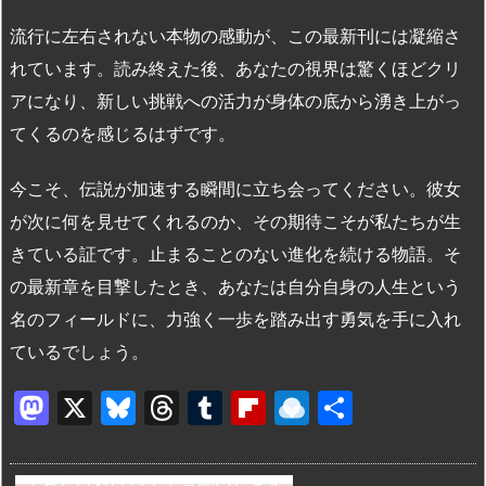
流行に左右されない本物の感動が、この最新刊には凝縮さ
れています。読み終えた後、あなたの視界は驚くほどクリ
アになり、新しい挑戦への活力が身体の底から湧き上がっ
てくるのを感じるはずです。
今こそ、伝説が加速する瞬間に立ち会ってください。彼女
が次に何を見せてくれるのか、その期待こそが私たちが生
きている証です。止まることのない進化を続ける物語。そ
の最新章を目撃したとき、あなたは自分自身の人生という
名のフィールドに、力強く一歩を踏み出す勇気を手に入れ
ているでしょう。
M
X
Bl
T
T
Fl
R
共
a
u
hr
u
ip
ai
有
st
e
e
m
b
n
よろしければシェアお願いします