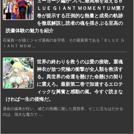
ューヨーク編がついに最高潮を迎えるＢ
ＬＵＥ ＧＩＡＮＴ ＭＯＭＥＮＴＵＭ第７
巻が提示する圧倒的な熱量と成長の軌跡
を徹底解説し読者の魂を揺さぶる至高の
読書体験の魅力を紹介
石塚真一が描くジャズ漫画の金字塔、その最新章である「ＢＬＵＥ Ｇ
ＩＡＮＴ ＭＯＭ ...
世界の終わりを救うのは愛の接吻。重魂
神衣が放つ究極の衝撃が全人類を救済す
る。異世界の命運を懸けた命懸けの契り
に震えろ。最新第二巻で加速するエロテ
ィックな興奮と感動の嵐。今すぐ読まな
ければ一生の後悔だ。
運命の歯車が狂い、滅亡の危機に瀕した異世界。そこに立ちはだかる
のは、強大な魔力で ...