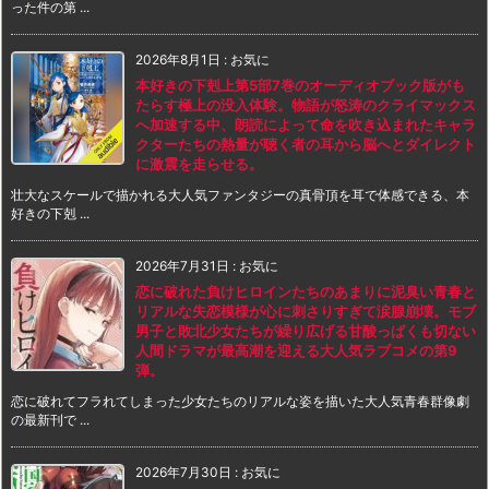
った件の第 ...
2026年8月1日
:
お気に
本好きの下剋上第5部7巻のオーディオブック版がも
たらす極上の没入体験。物語が怒涛のクライマックス
へ加速する中、朗読によって命を吹き込まれたキャラ
クターたちの熱量が聴く者の耳から脳へとダイレクト
に激震を走らせる。
壮大なスケールで描かれる大人気ファンタジーの真骨頂を耳で体感できる、本
好きの下剋 ...
2026年7月31日
:
お気に
恋に破れた負けヒロインたちのあまりに泥臭い青春と
リアルな失恋模様が心に刺さりすぎて涙腺崩壊。モブ
男子と敗北少女たちが繰り広げる甘酸っぱくも切ない
人間ドラマが最高潮を迎える大人気ラブコメの第9
弾。
恋に破れてフラれてしまった少女たちのリアルな姿を描いた大人気青春群像劇
の最新刊で ...
2026年7月30日
:
お気に