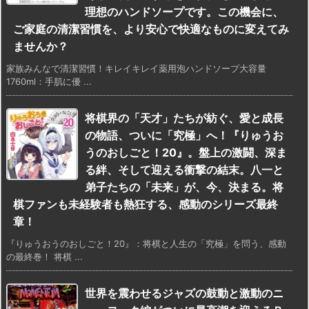
理想のハンドソープです。この機会に、
ご家庭の清潔習慣を、より安心で快適なものに変えてみ
ませんか？
家族みんなで清潔習慣！キレイキレイ薬用泡ハンドソープ大容量
1760ml：手肌に優 ...
将棋界の「天才」たちが紡ぐ、愛と成長
の物語、ついに「究極」へ！『りゅうお
うのおしごと！20』。盤上の激闘、深ま
る絆、そして迎える衝撃の結末。八一と
弟子たちの「未来」が、今、決まる。将
棋ファンも未経験者も熱狂する、感動のシリーズ最終
章！
『りゅうおうのおしごと！20』：将棋と人生の「究極」を問う、感動
の最終巻！ 将棋 ...
世界を震わせるジャズの鼓動と激動のニ