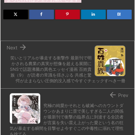
o
s
a
bl
o
dr
d
k
d
r
ar
o
B!
o
y
s
d
p.
n
io

Next
笑いとリアルが暴走する衝撃作 最新刊で明
かされる農業の真実が想像を超える展開に
SNSで話題沸騰の異色エッセイ漫画 百姓貴
族（9） が読者の常識を揺さぶる 共感と驚
愕が止まらない圧倒的没入感で今すぐチェックすべき一冊

Prev
究極の純愛かそれとも破滅へのカウントダ
ウンかあまりに歪で美しすぎる二人の関係
が最新刊で衝撃の臨界点に到達する全読者
が言葉を失い震え上がった愛という名の狂
気が暴走する瞬間を目撃せよ今すぐこの中毒性に溺れて理性
を捨てろ