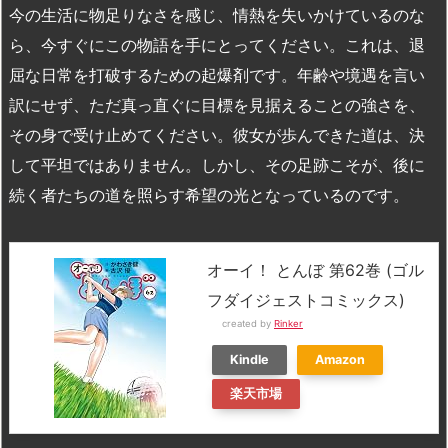
今の生活に物足りなさを感じ、情熱を失いかけているのな
ら、今すぐにこの物語を手にとってください。これは、退
屈な日常を打破するための起爆剤です。年齢や境遇を言い
訳にせず、ただ真っ直ぐに目標を見据えることの強さを、
その身で受け止めてください。彼女が歩んできた道は、決
して平坦ではありません。しかし、その足跡こそが、後に
続く者たちの道を照らす希望の光となっているのです。
オーイ！ とんぼ 第62巻 (ゴル
フダイジェストコミックス)
created by
Rinker
Kindle
Amazon
楽天市場