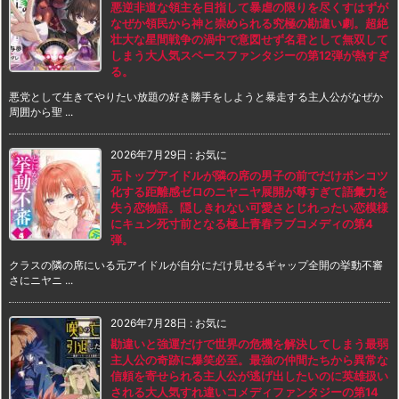
悪逆非道な領主を目指して暴虐の限りを尽くすはずが
なぜか領民から神と崇められる究極の勘違い劇。超絶
壮大な星間戦争の渦中で意図せず名君として無双して
しまう大人気スペースファンタジーの第12弾が熱すぎ
る。
悪党として生きてやりたい放題の好き勝手をしようと暴走する主人公がなぜか
周囲から聖 ...
2026年7月29日
:
お気に
元トップアイドルが隣の席の男子の前でだけポンコツ
化する距離感ゼロのニヤニヤ展開が尊すぎて語彙力を
失う恋物語。隠しきれない可愛さとじれったい恋模様
にキュン死寸前となる極上青春ラブコメディの第4
弾。
クラスの隣の席にいる元アイドルが自分にだけ見せるギャップ全開の挙動不審
さにニヤニ ...
2026年7月28日
:
お気に
勘違いと強運だけで世界の危機を解決してしまう最弱
主人公の奇跡に爆笑必至。最強の仲間たちから異常な
信頼を寄せられる主人公が逃げ出したいのに英雄扱い
される大人気すれ違いコメディファンタジーの第14