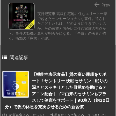

Prev
夜行観覧車 高級住宅地に住むエリート一家
で起きたセンセーショナルな事件。遺され
たこどもたちは、どのように生きていくの
か。その家族と向かいに住む家族の視点か
ら、事件の動機と真相が明らかになる。『告白』の著者が描
く、衝撃の「家族」小説。

関連記事
【機能性表示食品】質の高い睡眠をサポ
ート！サントリー 快眠セサミン｜眠りの
深さとスッキリとした目覚めを助けるテ
アニン配合｜ゴマ由来のセサミンもプラ
スして健康をサポート｜90粒入（約30日
分）で夜の休息を充実させるための新習慣
眠りの質を変える。サントリー 快眠セサミンで迎える、スッキリとし