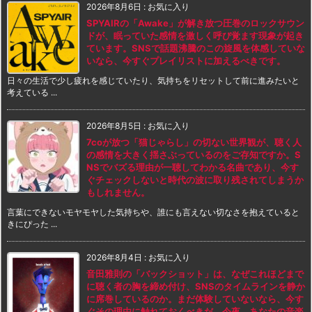
2026年8月6日
:
お気に入り
SPYAIRの「Awake」が解き放つ圧巻のロックサウン
ドが、眠っていた感情を激しく呼び覚ます現象が起き
ています。SNSで話題沸騰のこの旋風を体感していな
いなら、今すぐプレイリストに加えるべきです。
日々の生活で少し疲れを感じていたり、気持ちをリセットして前に進みたいと
考えている ...
2026年8月5日
:
お気に入り
7coが放つ「猫じゃらし」の切ない世界観が、聴く人
の感情を大きく揺さぶっているのをご存知ですか。S
NSでバズる理由が一聴してわかる名曲であり、今す
ぐチェックしないと時代の波に取り残されてしまうか
もしれません。
言葉にできないモヤモヤした気持ちや、誰にも言えない切なさを抱えていると
きにぴった ...
2026年8月4日
:
お気に入り
音田雅則の「バックショット」は、なぜこれほどまで
に聴く者の胸を締め付け、SNSのタイムラインを静か
に席巻しているのか。まだ体験していないなら、今す
ぐその理由に触れておくべきだ。今夜、あなたの音楽