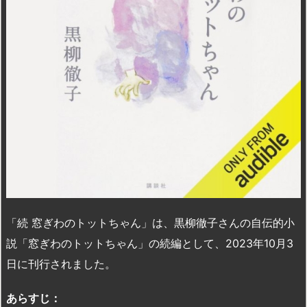
n
io
「続 窓ぎわのトットちゃん」は、黒柳徹子さんの自伝的小
説「窓ぎわのトットちゃん」の続編として、2023年10月3
日に刊行されました。
あらすじ：