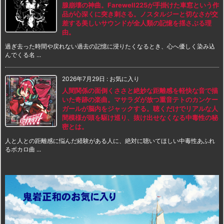
腺崩壊の神曲。Farewell225が手掛けた車窓という作
品が心深くに突き刺さる。ノスタルジーと切なさが交
差する美しいサウンドが全人類の記憶を揺さぶる理
由。
過ぎ去った時間や戻れない過去の記憶に浸りたくなるとき、心へ優しく染み込
んでくる名 ...
2026年7月29日
:
お気に入り
人間関係の面倒くささと絶妙な距離感を軽快な音で描
いた奇跡の楽曲。マサラダが放つ重音テトのカンケー
ガールが脳内をジャックする。聴くだけでリアルな人
間模様が頭を駆け巡り、抜け出せなくなる中毒性の秘
密とは。
人と人との距離感に悩んだ経験がある人に、絶対に聴いてほしい中毒性あふれ
るボカロ曲 ...