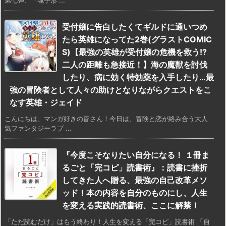
受付嬢に告白したくてギルドに通いつめ
たら英雄になってた2巻(グラストCOMIC
S)【最強の英雄が受付嬢の危機を救う!?
二人の距離も急接近！】海の魔獣を討伐
したり、病に効く特効薬を入手したり…最
強の冒険者として人々の助けとなりながらクエストをこ
なす英雄・ジェイド
こんにちは、マンガ好きの皆さん！今日は、冒険と恋が絡み合う大人
気ファンタジーラブ ...
『今度こそなりたい自分になる！ １冊ま
るごと「完コピ」読書術』：読書に挫折
してきた人へ贈る、最強の自己改革メソ
ッド！本の内容を自分のものにし、人生
を変える実践的読書術、ここに解禁！
「ただ読むだけ」はもう終わり！人生を変える「完コピ」読書術 「自