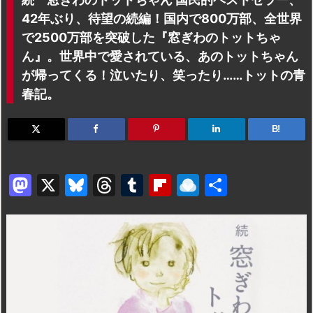
42年ぶり、待望の続編！国内で800万部、全世界
で2500万部を突破した『窓ぎわのトットちゃ
ん』。世界中で愛されている、あのトットちゃん
が帰ってくる！泣いたり、笑ったり……トットの青
春記。
B!
M
X
Bl
T
T
Fl
R
共
a
u
hr
u
ip
ai
有
st
e
e
m
b
n
o
s
a
bl
o
dr
d
k
d
r
ar
o
o
y
s
d
p.