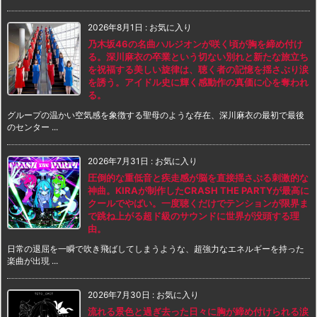
2026年8月1日
:
お気に入り
乃木坂46の名曲ハルジオンが咲く頃が胸を締め付け
る。深川麻衣の卒業という切ない別れと新たな旅立ち
を祝福する美しい旋律は、聴く者の記憶を揺さぶり涙
を誘う。アイドル史に輝く感動作の真価に心を奪われ
る。
グループの温かい空気感を象徴する聖母のような存在、深川麻衣の最初で最後
のセンター ...
2026年7月31日
:
お気に入り
圧倒的な重低音と疾走感が脳を直接揺さぶる刺激的な
神曲。KIRAが制作したCRASH THE PARTYが最高に
クールでやばい。一度聴くだけでテンションが限界ま
で跳ね上がる超ド級のサウンドに世界が没頭する理
由。
日常の退屈を一瞬で吹き飛ばしてしまうような、超強力なエネルギーを持った
楽曲が出現 ...
2026年7月30日
:
お気に入り
流れる景色と過ぎ去った日々に胸が締め付けられる涙