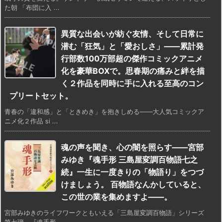
た朝 「布団に入 ...
異質な出会いが紡ぐ友情、そして日常に
潜む「狂気」と「愛おしさ」――累計発
行部数100万部超の傑作コミックアニメ
化を豪華BOXで。思春期の痛みと絆を描
く２作品を同時に手に入れる至高のコン
プリートセット。
青春の「違和感」と「ときめき」を抱きしめる――大人気コミックア
ニメ化２作品 si ...
魂の声を聞き、心の闇を照らす――宮部
みゆき『魂手形 三島屋変調百物語七之
続』一生に一度きりの「物語り」をつづ
けましょう。 百物語なんかしていると、
この世の業を集めますよ――。
宮部みゆきのライフワークともいえる「三島屋変調百物語」シリーズ
第七弾、『魂手形 ...