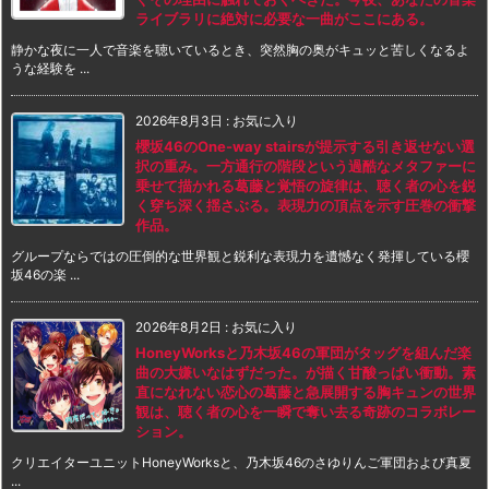
ライブラリに絶対に必要な一曲がここにある。
静かな夜に一人で音楽を聴いているとき、突然胸の奥がキュッと苦しくなるよ
うな経験を ...
2026年8月3日
:
お気に入り
櫻坂46のOne-way stairsが提示する引き返せない選
択の重み。一方通行の階段という過酷なメタファーに
乗せて描かれる葛藤と覚悟の旋律は、聴く者の心を鋭
く穿ち深く揺さぶる。表現力の頂点を示す圧巻の衝撃
作品。
グループならではの圧倒的な世界観と鋭利な表現力を遺憾なく発揮している櫻
坂46の楽 ...
2026年8月2日
:
お気に入り
HoneyWorksと乃木坂46の軍団がタッグを組んだ楽
曲の大嫌いなはずだった。が描く甘酸っぱい衝動。素
直になれない恋心の葛藤と急展開する胸キュンの世界
観は、聴く者の心を一瞬で奪い去る奇跡のコラボレー
ション。
クリエイターユニットHoneyWorksと、乃木坂46のさゆりんご軍団および真夏
...