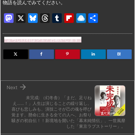
物語を読んでみてください。
M
X
Bl
T
T
Fl
R
共
a
u
hr
u
ip
ai
有
st
e
e
m
b
n
よろしければシェアお願いします
o
s
a
bl
o
dr
d
k
d
r
ar
o
B!
o
y
s
d
p.
n
io

Next
未完成: （幻冬舎）「まだ、足りね
え……！」人生は演じることの繰り返し。
喜びも悲しみも、演技こそが己の魂を呼び
覚ます。懸命に生きる全ての人へ、お祭り
騒ぎの初自伝！！新境地を開いた「幕末純情伝」、一世風靡
した「東京ラブストーリー」。