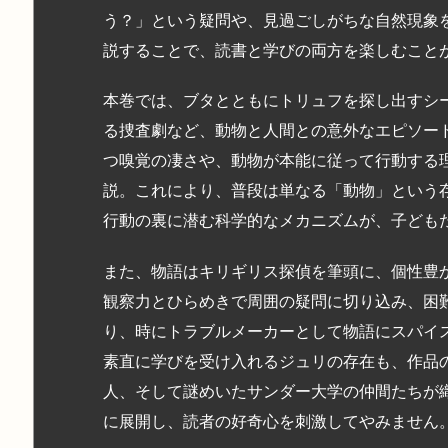
う？」という疑問や、見過ごしがちな自然現象
説することで、読書と学びの両方を楽しむこと
本巻では、ブタとともにトリュフを探し出すシ
る捜査劇など、動物と人間との意外なエピソー
つ嗅覚の凄さや、動物が本能に従って行動する
説。これにより、普段は単なる「動物」という
行動の裏に潜む科学的なメカニズムが、子ども
また、物語はキリギリス探偵を筆頭に、個性豊
観察力とひらめきで周囲の疑問に切り込み、困
り、時にトラブルメーカーとして物語にスパイ
素直に学びを受け入れるジュリの存在も、作品
人、そして謎めいたサンダー大学の仲間たちが
に展開し、読者の好奇心を刺激してやみません