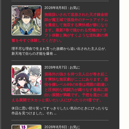
2026年8月8日
:
お気に
無能扱いされて追放された天才錬金術
師が魔王城で規格外のチートアイテム
を量産して無双する爽快感が癖になり
ます。最新7巻で描かれる究極のクラ
フト体験と胸がすくような逆転劇の興
奮を今すぐ体験してください。
理不尽な理由で生まれ育った故郷から追い出された主人公が、
新天地で自らの才能を爆発 ...
2026年8月7日
:
お気に
規格外の強さを持つ主人公が巻き起こ
す爽快な無双劇がここにあります。悪
役令嬢レベル99の6巻は周囲の勘違い
と圧倒的な戦闘力が織りなす最高に面
白い展開が満載です。予想を遥かに超
える展開でスカッと笑いたい人にぴったりの1冊です。
休日に思い切り笑ってすっきりしたい気分のときにぴったりな
作品を見つけました。それ ...
2026年8月6日
:
お気に