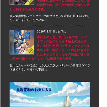
る激動の展開がプロの朗読によって完
全再現され、聴く者の聴覚と脳内を激
しく揺さぶる至高の体験。
大人気異世界ファンタジーの金字塔として君臨し続ける転生し
たらスライムだった件の第 ...
2026年8月1日
:
お気に
本好きの下剋上第5部7巻のオーディ
オブック版がもたらす極上の没入体
験。物語が怒涛のクライマックスへ加
速する中、朗読によって命を吹き込ま
れたキャラクターたちの熱量が聴く者
の耳から脳へとダイレクトに激震を走らせる。
壮大なスケールで描かれる大人気ファンタジーの真骨頂を耳で
体感できる、本好きの下剋 ...