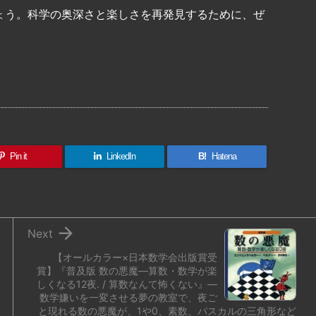
ょう。科学の奥深さと楽しさを再発見するために、ぜ
共
有
Pin it
LinkedIn
B!
Hatena

Next
【オールカラー×日本数学会出版賞受
賞】『普及版 数の悪魔―算数・数学が楽
しくなる12夜. / 算数なんて怖くない』―
数学嫌いを一変させる夢の教室で、夜ご
と現れる数の悪魔が、1や0、素数、パスカルの三角形など