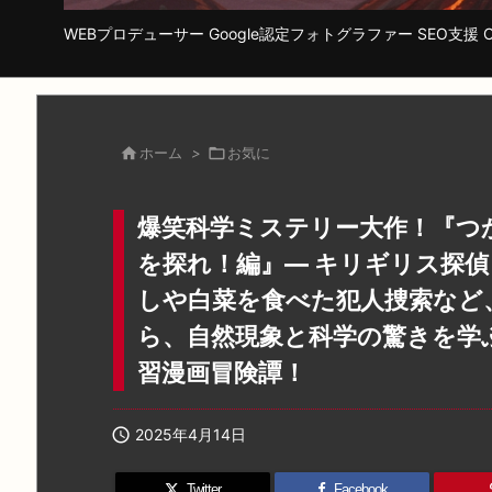
WEBプロデューサー Google認定フォトグラファー SEO支援 Cha

ホーム
>

お気に
爆笑科学ミステリー大作！『つ
を探れ！編』― キリギリス探
しや白菜を食べた犯人捜索など
ら、自然現象と科学の驚きを学
習漫画冒険譚！

2025年4月14日
Twitter
Facebook