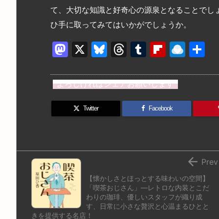
て、大切な知識と好奇心の源泉となることでし
ひ手に取ってみてはいかがでしょうか。
M
X
Bl
T
T
Fl
R
a
u
hr
u
ip
ai
st
e
e
m
b
n
よろしければシェアお願いします
o
s
a
bl
o
dr
d
k
d
r
ar
o
Twitter
Facebook
o
y
s
d
p.
n
io

Prev
【懐かしさとほっとする味わいの空間】
「喫茶おじさん」―レトロな内装とこだ
わりの珈琲、優しいスタッフが織り成
す、日常に小さな贅沢と心温まるひとと
きを提供する名店！