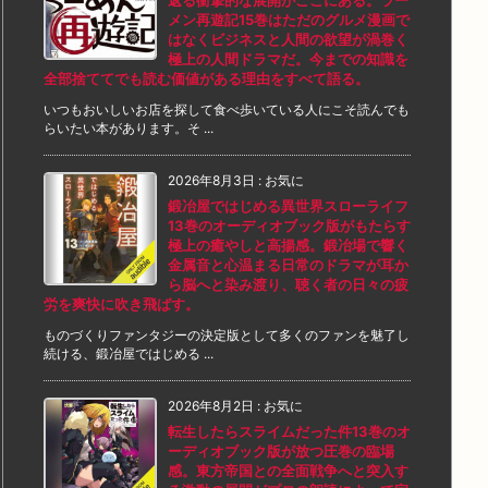
返る衝撃的な展開がここにある。ラー
メン再遊記15巻はただのグルメ漫画で
はなくビジネスと人間の欲望が渦巻く
極上の人間ドラマだ。今までの知識を
全部捨ててでも読む価値がある理由をすべて語る。
いつもおいしいお店を探して食べ歩いている人にこそ読んでも
らいたい本があります。そ ...
2026年8月3日
:
お気に
鍛冶屋ではじめる異世界スローライフ
13巻のオーディオブック版がもたらす
極上の癒やしと高揚感。鍛冶場で響く
金属音と心温まる日常のドラマが耳か
ら脳へと染み渡り、聴く者の日々の疲
労を爽快に吹き飛ばす。
ものづくりファンタジーの決定版として多くのファンを魅了し
続ける、鍛冶屋ではじめる ...
2026年8月2日
:
お気に
転生したらスライムだった件13巻のオ
ーディオブック版が放つ圧巻の臨場
感。東方帝国との全面戦争へと突入す