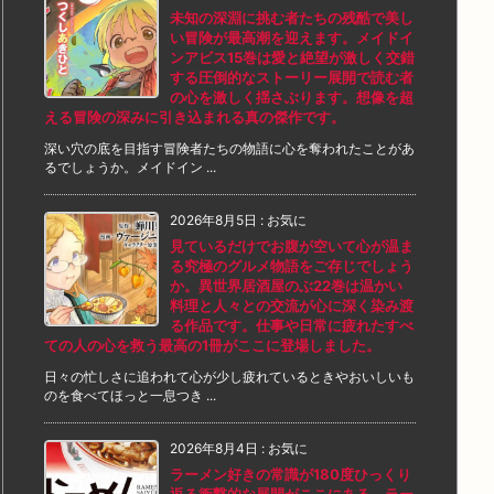
未知の深淵に挑む者たちの残酷で美し
い冒険が最高潮を迎えます。メイドイ
ンアビス15巻は愛と絶望が激しく交錯
する圧倒的なストーリー展開で読む者
の心を激しく揺さぶります。想像を超
える冒険の深みに引き込まれる真の傑作です。
深い穴の底を目指す冒険者たちの物語に心を奪われたことがあ
るでしょうか。メイドイン ...
2026年8月5日
:
お気に
見ているだけでお腹が空いて心が温ま
る究極のグルメ物語をご存じでしょう
か。異世界居酒屋のぶ22巻は温かい
料理と人々との交流が心に深く染み渡
る作品です。仕事や日常に疲れたすべ
ての人の心を救う最高の1冊がここに登場しました。
日々の忙しさに追われて心が少し疲れているときやおいしいも
のを食べてほっと一息つき ...
2026年8月4日
:
お気に
ラーメン好きの常識が180度ひっくり