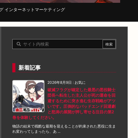
コーディング インターネットマーケティング
新着記事
2026年8月9日
:
お気に
破滅フラグが確定した最悪の悪役騎士
団長へ転生した主人公が死の運命を回
避するために突き進む生存戦略がアツ
いです。圧倒的なバッドエンド回避劇
と怒涛の展開が押し寄せる注目の第2
巻を体験してください。
物語の結末で残酷な最期を迎えることが約束された悪役に生ま
れ変わってしまったら、あ ...