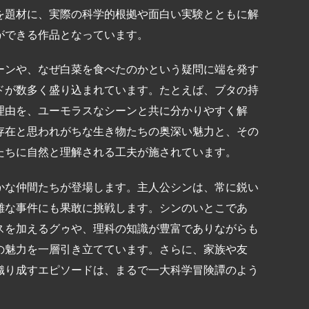
を題材に、実際の科学的根拠や面白い実験とともに解
ができる作品となっています。
ーンや、なぜ白菜を食べたのかという疑問に端を発す
ドが数多く盛り込まれています。たとえば、ブタの持
理由を、ユーモラスなシーンと共に分かりやすく解
存在と思われがちな生き物たちの奥深い魅力と、その
たちに自然と理解される工夫が施されています。
かな仲間たちが登場します。主人公シンは、常に鋭い
難な事件にも果敢に挑戦します。シンのいとこであ
スを加えるグゥや、理科の知識が豊富でありながらも
の魅力を一層引き立てています。さらに、家族や友
織り成すエピソードは、まるで一大科学冒険譚のよう
。