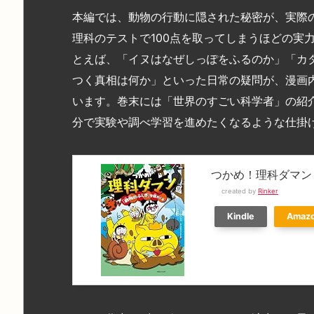
本編では、動物の行動に隠された秘密が、実際
理科のテストで100点を取ってしまうほどの実
とえば、「イヌはなぜしっぽをふるのか」「カ
つく真相は何か」といった日常の疑問が、漫画
います。巻末には「世界のすごい科学者」の紹
分で実験や調べ学習を進めたくなるような仕掛
つかめ！理科ダマン
created by
Rinker
Kindle
Amaz