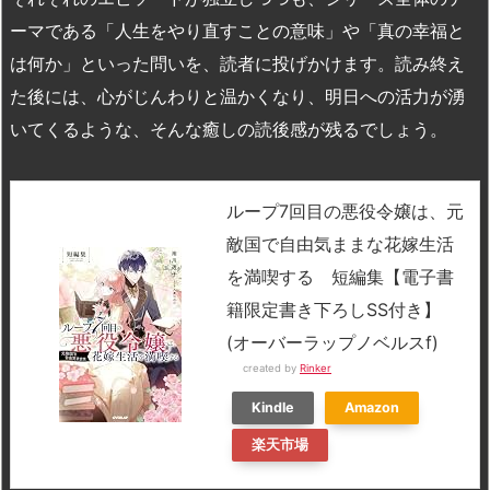
ーマである「人生をやり直すことの意味」や「真の幸福と
は何か」といった問いを、読者に投げかけます。読み終え
た後には、心がじんわりと温かくなり、明日への活力が湧
いてくるような、そんな癒しの読後感が残るでしょう。
ループ7回目の悪役令嬢は、元
敵国で自由気ままな花嫁生活
を満喫する 短編集【電子書
籍限定書き下ろしSS付き】
(オーバーラップノベルスf)
created by
Rinker
Kindle
Amazon
楽天市場