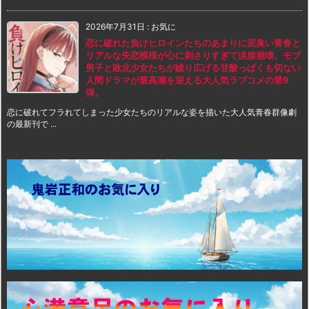
2026年7月31日
:
お気に
恋に破れた負けヒロインたちのあまりに泥臭い青春と
リアルな失恋模様が心に刺さりすぎて涙腺崩壊。モブ
男子と敗北少女たちが繰り広げる甘酸っぱくも切ない
人間ドラマが最高潮を迎える大人気ラブコメの第9
弾。
恋に破れてフラれてしまった少女たちのリアルな姿を描いた大人気青春群像劇
の最新刊で ...