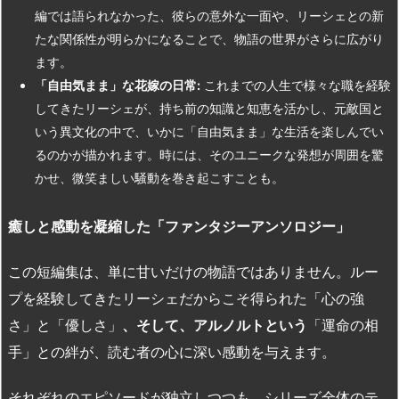
編では語られなかった、彼らの意外な一面や、リーシェとの新
たな関係性が明らかになることで、物語の世界がさらに広がり
ます。
「自由気まま」な花嫁の日常:
これまでの人生で様々な職を経験
してきたリーシェが、持ち前の知識と知恵を活かし、元敵国と
いう異文化の中で、いかに「自由気まま」な生活を楽しんでい
るのかが描かれます。時には、そのユニークな発想が周囲を驚
かせ、微笑ましい騒動を巻き起こすことも。
癒しと感動を凝縮した「ファンタジーアンソロジー」
この短編集は、単に甘いだけの物語ではありません。ルー
プを経験してきたリーシェだからこそ得られた「心の強
さ」と「優しさ」
、そして、アルノルトという
「運命の相
手」との絆が、読む者の心に深い感動を与えます。
それぞれのエピソードが独立しつつも、シリーズ全体のテ