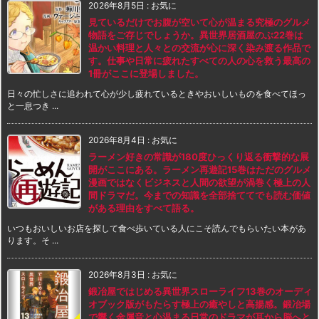
2026年8月5日
:
お気に
見ているだけでお腹が空いて心が温まる究極のグルメ
物語をご存じでしょうか。異世界居酒屋のぶ22巻は
温かい料理と人々との交流が心に深く染み渡る作品で
す。仕事や日常に疲れたすべての人の心を救う最高の
1冊がここに登場しました。
日々の忙しさに追われて心が少し疲れているときやおいしいものを食べてほっ
と一息つき ...
2026年8月4日
:
お気に
ラーメン好きの常識が180度ひっくり返る衝撃的な展
開がここにある。ラーメン再遊記15巻はただのグルメ
漫画ではなくビジネスと人間の欲望が渦巻く極上の人
間ドラマだ。今までの知識を全部捨ててでも読む価値
がある理由をすべて語る。
いつもおいしいお店を探して食べ歩いている人にこそ読んでもらいたい本があ
ります。そ ...
2026年8月3日
:
お気に
鍛冶屋ではじめる異世界スローライフ13巻のオーディ
オブック版がもたらす極上の癒やしと高揚感。鍛冶場
で響く金属音と心温まる日常のドラマが耳から脳へと