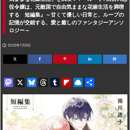
役令嬢は、元敵国で自由気ままな花嫁生活を満喫
する 短編集』～甘くて優しい日常と、ループの
記憶が交錯する、愛と癒しのファンタジーアンソ
ロジー～

2025年7月9日
B!
M
X
Bl
T
T
Fl
R
共
a
u
hr
u
ip
ai
有
st
e
e
m
b
n
o
s
a
bl
o
dr
d
k
d
r
ar
o
o
y
s
d
p.