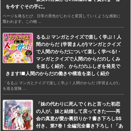
を今すぐその手に。
ページを捲るたび、日常の景色がじわりと変質していくような感覚に
襲われます。この物 ...
るるぶ マンガとクイズで楽しく学ぶ！人
間のからだ (学習まんが)マンガとクイズ
で人間のからだについて楽しく学べる!・
マンガとクイズで人間のからだのしくみ
を楽しく紹介、からだのふしぎを発見で
きます!■人間のからだの働きや構造を楽しく紹介
「るるぶ マンガとクイズで楽しく学ぶ！人間のからだ (学習まんが)」
を巡る冒険 ...
「妹の代わりに死んでくれと言った初恋
の人が、妹と結婚して戻ってきた――再
会の真意が愛か裏切りか？書き下ろしSS
付き、第7巻！全編完全書き下ろし！「あ