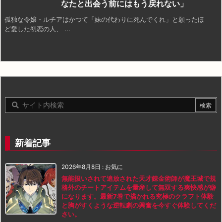
なたと出会う前にはもう戻れない」
孤独な令嬢・ルチアはかつて「妹の代わりに死んでくれ」と願ったほ
ど愛した初恋の人、 ...
新着記事
2026年8月8日
:
お気に
無能扱いされて追放された天才錬金術師が魔王城で規
格外のチートアイテムを量産して無双する爽快感が癖
になります。最新7巻で描かれる究極のクラフト体験
と胸がすくような逆転劇の興奮を今すぐ体験してくだ
さい。