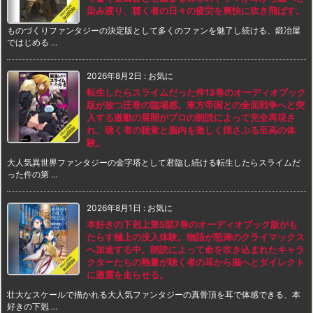
染み渡り、聴く者の日々の疲労を爽快に吹き飛ばす。
ものづくりファンタジーの決定版として多くのファンを魅了し続ける、鍛冶屋
ではじめる ...
2026年8月2日
:
お気に
転生したらスライムだった件13巻のオーディオブック
版が放つ圧巻の臨場感。東方帝国との全面戦争へと突
入する激動の展開がプロの朗読によって完全再現さ
れ、聴く者の聴覚と脳内を激しく揺さぶる至高の体
験。
大人気異世界ファンタジーの金字塔として君臨し続ける転生したらスライムだ
った件の第 ...
2026年8月1日
:
お気に
本好きの下剋上第5部7巻のオーディオブック版がも
たらす極上の没入体験。物語が怒涛のクライマックス
へ加速する中、朗読によって命を吹き込まれたキャラ
クターたちの熱量が聴く者の耳から脳へとダイレクト
に激震を走らせる。
壮大なスケールで描かれる大人気ファンタジーの真骨頂を耳で体感できる、本
好きの下剋 ...