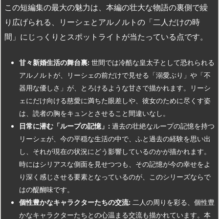
この短編集の最大の魅力は、本編の壮大な物語の裏側で繰
り広げられる、リーシェとアルノルトの「二人だけの時
間」にじっくりとスポットライトが当たっている点です。
甘々新婚生活の舞台裏:
世間では冷酷な皇太子として恐れられる
アルノルトが、リーシェの前だけで見せる「溺愛ぶり」や「不
器用な優しさ」が、とろけるような甘さで描かれます。リーシ
ェにだけ向ける慈愛に満ちた眼差しや、彼女のために尽くす姿
は、読者の胸をキュンとさせること間違いなし。
日常に潜む「ループの記憶」:
過去の壮絶なループの記憶を持つ
リーシェが、今の平穏な生活の中で、ふと過去の経験を思い出
し、それが現在の状況にどう影響しているのかが描かれます。
時にはシリアスな側面を見せつつも、その記憶が今の幸せをよ
り深く感じさせる要素となっているのが、このシリーズならで
はの醍醐味です。
個性豊かなキャラクターたちの交流:
二人の周りを彩る、個性豊
かなキャラクターたちとの心温まる交流も描かれています。本