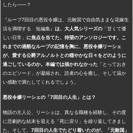
したら――？
『ループ7回目の悪役令嬢は、元敵国で自由気ままな花嫁生
活を満喫する 短編集』
は、大人気シリーズの
「甘くて優
しい日常」
に焦点を当てた、待望のアンソロジーです。こ
れまでの過酷なループの記憶を胸に、悪役令嬢リーシェ
が、愛する公爵アルノルトとの穏やかな日々をどのように
過ごしているのか。本編では描かれなかった
「とっておき
のエピソード」が凝縮され、読者の心を癒し、そして温か
い感動で満たしてくれるでしょう。
悪役令嬢リーシェの「7
回目の人生」とは？
物語の主人公、リーシェは、異なる職種を経験し、その度
に悲劇的な結末を迎える「死に戻り」を繰り返してきまし
た。そして、
7
回目の人生でたどり着いたのが、「元敵国」