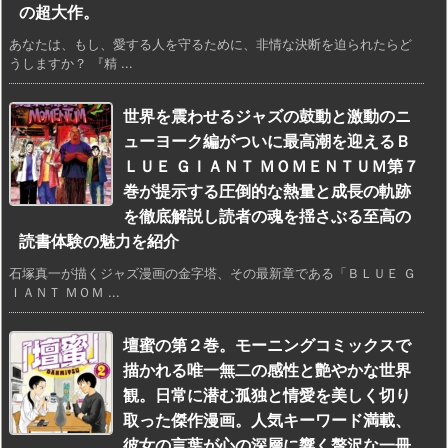
の超大作。
あなたは、もし、愛する人を守るために、非情な決断を迫られたらど
うしますか？ 『精 ...
世界を震わせるジャズの鼓動と激動のニ
ューヨーク編がついに最高潮を迎えるＢ
ＬＵＥ ＧＩＡＮＴ ＭＯＭＥＮＴＵＭ第７
巻が提示する圧倒的な熱量と成長の軌跡
を徹底解説し読者の魂を揺さぶる至高の
読書体験の魅力を紹介
石塚真一が描くジャズ漫画の金字塔、その最新章である「ＢＬＵＥ Ｇ
ＩＡＮＴ ＭＯＭ ...
壇蜜の第２巻。モーニングコミックスで
描かれる唯一無二の感性と艶やかな世界
観。日常に潜む孤独と情愛を美しく切り
取った傑作漫画。人気キーワード満載、
彼女の言葉が心の深層に響く贅沢な一冊