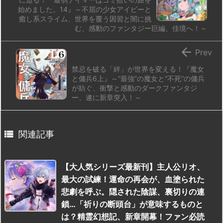
始めました。14』～不屈の少女アイビーと
癒し系スライム、世界を覆う因習と闇に挑
む、感動のファンタジー巨編、佳境へ！～

Prev
禁忌を破る「絆」が世界を変える！『魔女
と傭兵6上』～“最強”の魔女と“不死”の傭兵
が紡ぐ、衝撃と感動のダークファンタジ
ー、遂に新章突入！～

関連記事
【大人気シリーズ最新刊】主人公リオ、
最大の試練！運命の再会が、血塗られた
悲劇を呼ぶ。隠された陰謀、裏切りの連
鎖…「祈りの断頭台」が意味するものと
は？精霊幻想記、新章開幕！ファン必読