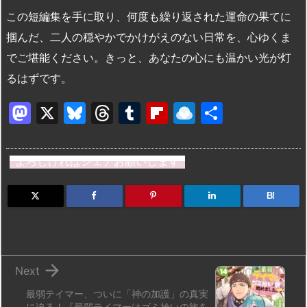
この短編集を手に取り、何度も繰り返された運命の果てに
掴んだ、二人の穏やかでかけがえのない日常を、心ゆくま
でご堪能ください。きっと、あなたの心にも温かい光が灯
るはずです。
M
X
Bl
T
T
Fl
R
共
a
u
hr
u
ip
ai
有
st
e
e
m
b
n
よろしければシェアお願いします
o
s
a
bl
o
dr
d
k
d
r
ar
o
B!
o
y
s
d
p.
n
io

Next
最弱テイマー、ついに「神の加護」の真実
に迫る！『最弱テイマーはゴミ拾いの旅を