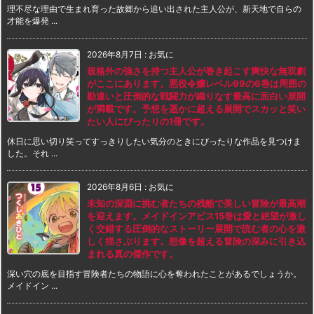
理不尽な理由で生まれ育った故郷から追い出された主人公が、新天地で自らの
才能を爆発 ...
2026年8月7日
:
お気に
規格外の強さを持つ主人公が巻き起こす爽快な無双劇
がここにあります。悪役令嬢レベル99の6巻は周囲の
勘違いと圧倒的な戦闘力が織りなす最高に面白い展開
が満載です。予想を遥かに超える展開でスカッと笑い
たい人にぴったりの1冊です。
休日に思い切り笑ってすっきりしたい気分のときにぴったりな作品を見つけま
した。それ ...
2026年8月6日
:
お気に
未知の深淵に挑む者たちの残酷で美しい冒険が最高潮
を迎えます。メイドインアビス15巻は愛と絶望が激し
く交錯する圧倒的なストーリー展開で読む者の心を激
しく揺さぶります。想像を超える冒険の深みに引き込
まれる真の傑作です。
深い穴の底を目指す冒険者たちの物語に心を奪われたことがあるでしょうか。
メイドイン ...