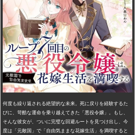
n
io
何度も繰り返される絶望的な未来。死に戻りを経験するた
びに、苛酷な運命を乗り越えてきた「悪役令嬢」。もし、
そんな彼女が、ついに完璧な回避ルートを見つけ出し、今
度は「元敵国」で「自由気ままな花嫁生活」を満喫すると