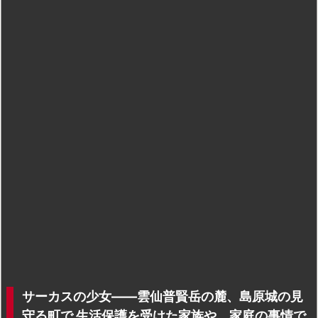
サーカスの少女――雲仙普賢岳の麓、島原城の見
守る町で 生活保護を受けた家族や、家庭の事情で