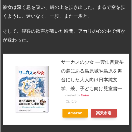
彼女は深く息を吸い、綱の上を歩き出した。まるで空を歩
くように、迷いなく、一歩、また一歩と。
そして、観客の歓声が響いた瞬間、アカリの心の中で何か
が変わった。
サーカスの少女 ―雲仙普賢岳
の麓にある島原城や島原を舞
台にした大人向け日本純文
学、兼、子ども向け児童書―
created by
Rinker
コボル
Amazon
楽天市場