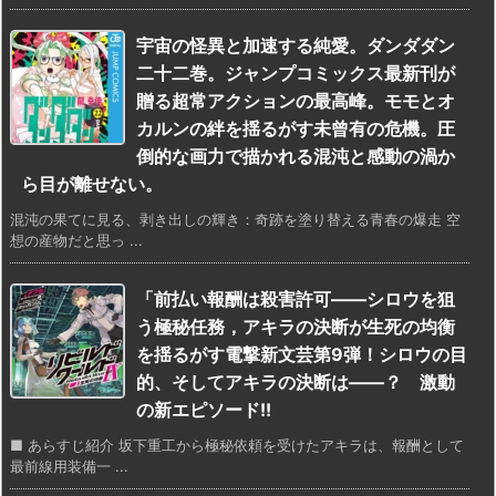
宇宙の怪異と加速する純愛。ダンダダン
二十二巻。ジャンプコミックス最新刊が
贈る超常アクションの最高峰。モモとオ
カルンの絆を揺るがす未曾有の危機。圧
倒的な画力で描かれる混沌と感動の渦か
ら目が離せない。
混沌の果てに見る、剥き出しの輝き：奇跡を塗り替える青春の爆走 空
想の産物だと思っ ...
「前払い報酬は殺害許可――シロウを狙
う極秘任務，アキラの決断が生死の均衡
を揺るがす電撃新文芸第9弾！シロウの目
的、そしてアキラの決断は――？ 激動
の新エピソード!!
■ あらすじ紹介 坂下重工から極秘依頼を受けたアキラは、報酬として
最前線用装備一 ...