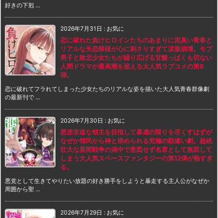
好きの下剋 ...
2026年7月31日
:
お気に
恋に破れた負けヒロインたちのあまりに泥臭い青春と
リアルな失恋模様が心に刺さりすぎて涙腺崩壊。モブ
男子と敗北少女たちが繰り広げる甘酸っぱくも切ない
人間ドラマが最高潮を迎える大人気ラブコメの第9
弾。
恋に破れてフラれてしまった少女たちのリアルな姿を描いた大人気青春群像劇
の最新刊で ...
2026年7月30日
:
お気に
悪逆非道な領主を目指して暴虐の限りを尽くすはずが
なぜか領民から神と崇められる究極の勘違い劇。超絶
壮大な星間戦争の渦中で意図せず名君として無双して
しまう大人気スペースファンタジーの第12弾が熱すぎ
る。
悪党として生きてやりたい放題の好き勝手をしようと暴走する主人公がなぜか
周囲から聖 ...
2026年7月29日
:
お気に