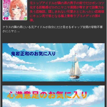
元トップアイドルが隣の席の男子の前でだけポンコツ
化する距離感ゼロのニヤニヤ展開が尊すぎて語彙力を
失う恋物語。隠しきれない可愛さとじれったい恋模様
にキュン死寸前となる極上青春ラブコメディの第4
弾。
クラスの隣の席にいる元アイドルが自分にだけ見せるギャップ全開の挙動不審
さにニヤニ ...