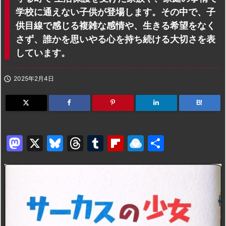
学校に通えない子供が登場します。その中で、子
供目線で感じる複雑な感情や、生きる希望をなく
さず、誰かを思いやる心を持ち続ける大切さを表
しています。

2025年2月4日
B!
M
X
Bl
T
T
Fl
R
共
a
u
hr
u
ip
ai
有
st
e
e
m
b
n
o
s
a
bl
o
dr
d
k
d
r
ar
o
o
y
s
d
p.