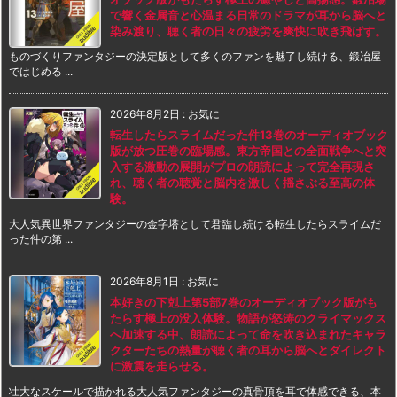
で響く金属音と心温まる日常のドラマが耳から脳へと
染み渡り、聴く者の日々の疲労を爽快に吹き飛ばす。
ものづくりファンタジーの決定版として多くのファンを魅了し続ける、鍛冶屋
ではじめる ...
2026年8月2日
:
お気に
転生したらスライムだった件13巻のオーディオブック
版が放つ圧巻の臨場感。東方帝国との全面戦争へと突
入する激動の展開がプロの朗読によって完全再現さ
れ、聴く者の聴覚と脳内を激しく揺さぶる至高の体
験。
大人気異世界ファンタジーの金字塔として君臨し続ける転生したらスライムだ
った件の第 ...
2026年8月1日
:
お気に
本好きの下剋上第5部7巻のオーディオブック版がも
たらす極上の没入体験。物語が怒涛のクライマックス
へ加速する中、朗読によって命を吹き込まれたキャラ
クターたちの熱量が聴く者の耳から脳へとダイレクト
に激震を走らせる。
壮大なスケールで描かれる大人気ファンタジーの真骨頂を耳で体感できる、本