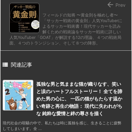

Prev
フィールドの知将 〜黄金則を極めし者〜
「サッカー戦術の黄金則」人気YouTuberに
よるサッカー戦術書！現代サッカーを読み
解くための戦術論をサッカー戦術に詳しい
人気YouTuber「GOAT」が解説する12の理論、４つの戦術局
面、４つのトランジション、そして８つの陣形。

関連記事
孤独な男と気ままな猫が織りなす、笑い
と涙のハートフルストーリー！ 全てを諦
めた男の心に、 一匹の猫がもたらす温か
い奇跡と再生の物語： 現代に失われがち
な 純粋な愛情と絆の尊さを描く
現代社会の喧騒の中で、私たちは時に孤独を感じ、生きることに疲弊
してしまいます。全 ...