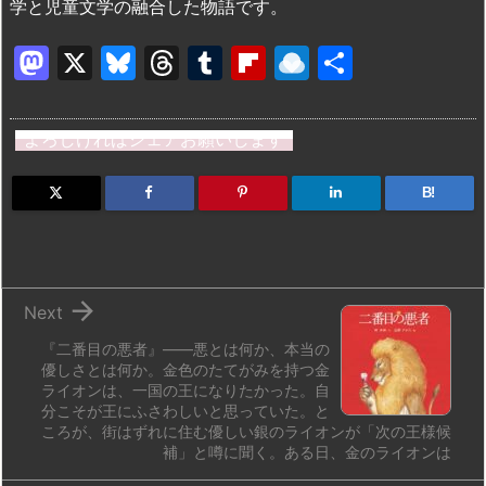
学と児童文学の融合した物語です。
M
X
Bl
T
T
Fl
R
共
a
u
hr
u
ip
ai
有
st
e
e
m
b
n
よろしければシェアお願いします
o
s
a
bl
o
dr
d
k
d
r
ar
o
B!
o
y
s
d
p.
n
io

Next
『二番目の悪者』——悪とは何か、本当の
優しさとは何か。金色のたてがみを持つ金
ライオンは、一国の王になりたかった。自
分こそが王にふさわしいと思っていた。と
ころが、街はずれに住む優しい銀のライオンが「次の王様候
補」と噂に聞く。ある日、金のライオンは