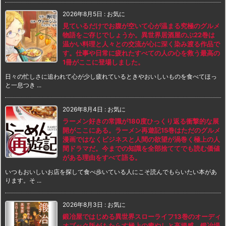
2026年8月5日
:
お気に
見ているだけでお腹が空いて心が温まる究極のグルメ
物語をご存じでしょうか。異世界居酒屋のぶ22巻は
温かい料理と人々との交流が心に深く染み渡る作品で
す。仕事や日常に疲れたすべての人の心を救う最高の
1冊がここに登場しました。
日々の忙しさに追われて心が少し疲れているときやおいしいものを食べてほっ
と一息つき ...
2026年8月4日
:
お気に
ラーメン好きの常識が180度ひっくり返る衝撃的な展
開がここにある。ラーメン再遊記15巻はただのグルメ
漫画ではなくビジネスと人間の欲望が渦巻く極上の人
間ドラマだ。今までの知識を全部捨ててでも読む価値
がある理由をすべて語る。
いつもおいしいお店を探して食べ歩いている人にこそ読んでもらいたい本があ
ります。そ ...
2026年8月3日
:
お気に
鍛冶屋ではじめる異世界スローライフ13巻のオーディ
オブック版がもたらす極上の癒やしと高揚感。鍛冶場