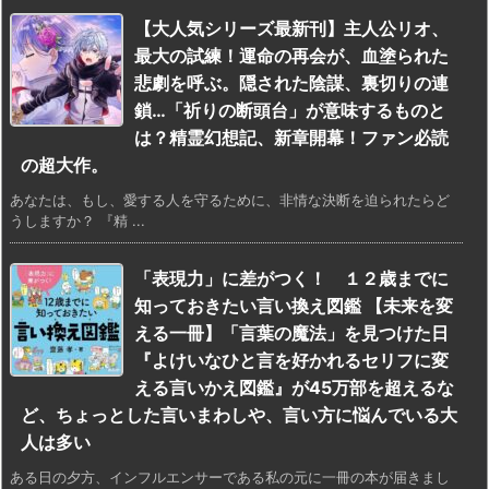
【大人気シリーズ最新刊】主人公リオ、
最大の試練！運命の再会が、血塗られた
悲劇を呼ぶ。隠された陰謀、裏切りの連
鎖…「祈りの断頭台」が意味するものと
は？精霊幻想記、新章開幕！ファン必読
の超大作。
あなたは、もし、愛する人を守るために、非情な決断を迫られたらど
うしますか？ 『精 ...
「表現力」に差がつく！ １２歳までに
知っておきたい言い換え図鑑 【未来を変
える一冊】「言葉の魔法」を見つけた日
『よけいなひと言を好かれるセリフに変
える言いかえ図鑑』が45万部を超えるな
ど、ちょっとした言いまわしや、言い方に悩んでいる大
人は多い
ある日の夕方、インフルエンサーである私の元に一冊の本が届きまし