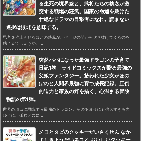
る生死の境界線と、武将たちの執念が激
突する戦場の狂気。国家の命運を懸けた
壮絶なドラマの目撃者になれ。読まない
選択は敗北を意味する。
思考を停止させるほどの熱風が、ページの間から吹き抜けてくるのを
感じるでしょうか。 ...
突然パパになった最強ドラゴンの子育て
日記1巻。ライドコミックスが贈る最強の
父娘ファンタジー。拾われた少女がほの
ぼのと人間界最強に育つ成長記録。圧倒
的迫力と家族の絆を描く、心温まる冒険
物語の第1弾。
世界の頂点に君臨する最強のドラゴン。そのあまりにも強大すぎる力
ゆえに、孤独と共に ...
メロとタビのクッキーだいさくせん なか
よしきょうだいネコと おいしいクッキー