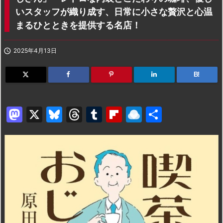
いスタッフが織り成す、日常に小さな贅沢と心温
まるひとときを提供する名店！

2025年4月13日
B!
M
X
Bl
T
T
Fl
R
共
a
u
hr
u
ip
ai
有
st
e
e
m
b
n
o
s
a
bl
o
dr
d
k
d
r
ar
o
o
y
s
d
p.
n
io