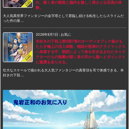
れ、聴く者の聴覚と脳内を激しく揺さぶる至高の体
験。
大人気異世界ファンタジーの金字塔として君臨し続ける転生したらスライムだ
った件の第 ...
2026年8月1日
:
お気に
本好きの下剋上第5部7巻のオーディオブック版がも
たらす極上の没入体験。物語が怒涛のクライマックス
へ加速する中、朗読によって命を吹き込まれたキャラ
クターたちの熱量が聴く者の耳から脳へとダイレクト
に激震を走らせる。
壮大なスケールで描かれる大人気ファンタジーの真骨頂を耳で体感できる、本
好きの下剋 ...