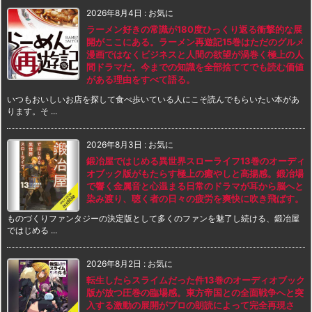
2026年8月4日
:
お気に
ラーメン好きの常識が180度ひっくり返る衝撃的な展
開がここにある。ラーメン再遊記15巻はただのグルメ
漫画ではなくビジネスと人間の欲望が渦巻く極上の人
間ドラマだ。今までの知識を全部捨ててでも読む価値
がある理由をすべて語る。
いつもおいしいお店を探して食べ歩いている人にこそ読んでもらいたい本があ
ります。そ ...
2026年8月3日
:
お気に
鍛冶屋ではじめる異世界スローライフ13巻のオーディ
オブック版がもたらす極上の癒やしと高揚感。鍛冶場
で響く金属音と心温まる日常のドラマが耳から脳へと
染み渡り、聴く者の日々の疲労を爽快に吹き飛ばす。
ものづくりファンタジーの決定版として多くのファンを魅了し続ける、鍛冶屋
ではじめる ...
2026年8月2日
:
お気に
転生したらスライムだった件13巻のオーディオブック
版が放つ圧巻の臨場感。東方帝国との全面戦争へと突
入する激動の展開がプロの朗読によって完全再現さ