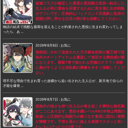
破滅フラグが確定した最悪の悪役騎士団長へ転生した
主人公が死の運命を回避するために突き進む生存戦略
がアツいです。圧倒的なバッドエンド回避劇と怒涛の
展開が押し寄せる注目の第2巻を体験してください。
物語の結末で残酷な最期を迎えることが約束された悪役に生まれ変わってしま
ったら、あ ...
2026年8月8日
:
お気に
無能扱いされて追放された天才錬金術師が魔王城で規
格外のチートアイテムを量産して無双する爽快感が癖
になります。最新7巻で描かれる究極のクラフト体験
と胸がすくような逆転劇の興奮を今すぐ体験してくだ
さい。
理不尽な理由で生まれ育った故郷から追い出された主人公が、新天地で自らの
才能を爆発 ...
2026年8月7日
:
お気に
規格外の強さを持つ主人公が巻き起こす爽快な無双劇
がここにあります。悪役令嬢レベル99の6巻は周囲の
勘違いと圧倒的な戦闘力が織りなす最高に面白い展開
が満載です。予想を遥かに超える展開でスカッと笑い
たい人にぴったりの1冊です。