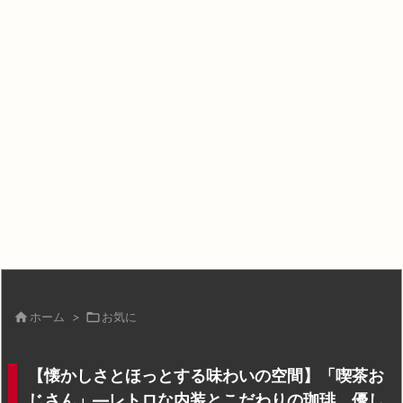

ホーム
>

お気に
【懐かしさとほっとする味わいの空間】「喫茶お
じさん」―レトロな内装とこだわりの珈琲、優し