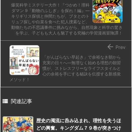
爆笑科学ミステリー大作！『つかめ！理科
ダマン 9「動物のふしぎ」を探れ！編』―
キリギリス探偵と仲間たちが、ブタとのト
リュフ探しや白菜を食べた犯人捜索など、
動物たちの不思議事件に挑みながら、自然現象と科学の驚き
を学ぶ、子どもも大人も魅了する究極の学習漫画冒険譚！

Prev
「がんばらない早起き」で余裕なき朝から
充実の日々へ―無理なく始める理想の朝習
慣が、ストレスフリーなライフスタイルと
心の余裕を手にする秘訣を伝授する新感覚
メソッド！

関連記事
歴史の濁流に呑み込まれ、理性を失うほ
どの興奮。キングダム７９巻が突きつけ