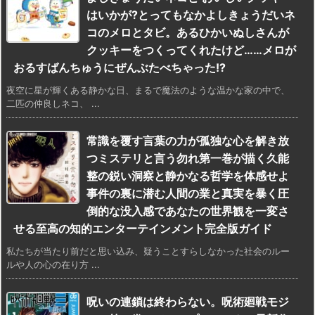
はいかが?とってもなかよしきょうだいネ
コのメロとタビ。あるひかいぬしさんが
クッキーをつくってくれたけど……メロが
おるすばんちゅうにぜんぶたべちゃった!?
夜空に星が輝くある静かな日、まるで魔法のような温かな家の中で、
二匹の仲良しネコ、 ...
常識を覆す言葉の力が孤独な心を解き放
つミステリと言う勿れ第一巻が描く久能
整の鋭い洞察と静かなる哲学を体感せよ
事件の裏に潜む人間の業と真実を暴く圧
倒的な没入感であなたの世界観を一変さ
せる至高の知的エンターテインメント完全版ガイド
私たちが当たり前だと思い込み、疑うことすらしなかった社会のルー
ルや人の心の在り方 ...
呪いの連鎖は終わらない。呪術廻戦モジ