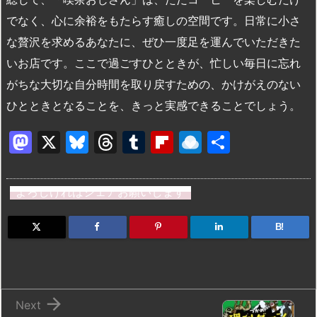
でなく、心に余裕をもたらす癒しの空間です。日常に小さ
な贅沢を求めるあなたに、ぜひ一度足を運んでいただきた
いお店です。ここで過ごすひとときが、忙しい毎日に忘れ
がちな大切な自分時間を取り戻すための、かけがえのない
ひとときとなることを、きっと実感できることでしょう。
M
X
Bl
T
T
Fl
R
共
a
u
hr
u
ip
ai
有
st
e
e
m
b
n
よろしければシェアお願いします
o
s
a
bl
o
dr
d
k
d
r
ar
o
B!
o
y
s
d
p.
n
io

Next