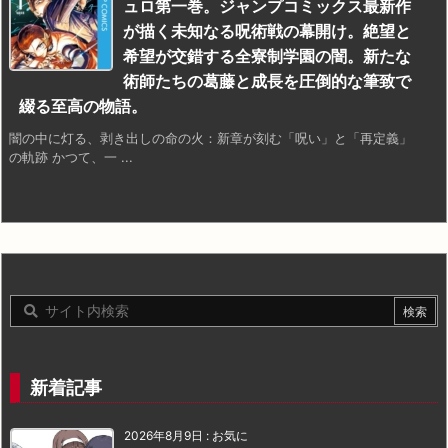
ュロ第一巻。ジャンプコミックス最新作
が描く未知なる呪術戦の幕開け。絶望と
希望が交錯する全寮制学園の闇。新たな
術師たちの葛藤と成長を圧倒的な筆致で
綴る至高の物語。
闇の中に灯る、剥き出しの命の火：新章が刻む「呪い」と「再定義」
の軌跡 かつて、一 ...
新着記事
2026年8月9日
:
お気に