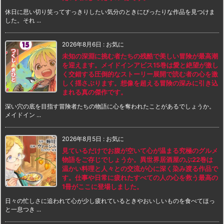
休日に思い切り笑ってすっきりしたい気分のときにぴったりな作品を見つけま
した。それ ...
2026年8月6日
:
お気に
未知の深淵に挑む者たちの残酷で美しい冒険が最高潮
を迎えます。メイドインアビス15巻は愛と絶望が激し
く交錯する圧倒的なストーリー展開で読む者の心を激
しく揺さぶります。想像を超える冒険の深みに引き込
まれる真の傑作です。
深い穴の底を目指す冒険者たちの物語に心を奪われたことがあるでしょうか。
メイドイン ...
2026年8月5日
:
お気に
見ているだけでお腹が空いて心が温まる究極のグルメ
物語をご存じでしょうか。異世界居酒屋のぶ22巻は
温かい料理と人々との交流が心に深く染み渡る作品で
す。仕事や日常に疲れたすべての人の心を救う最高の
1冊がここに登場しました。
日々の忙しさに追われて心が少し疲れているときやおいしいものを食べてほっ
と一息つき ...