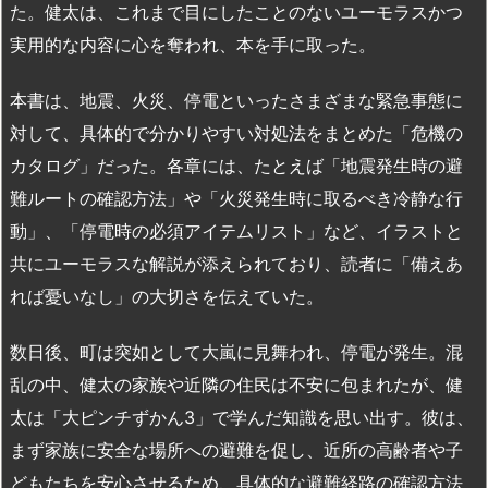
た。健太は、これまで目にしたことのないユーモラスかつ
実用的な内容に心を奪われ、本を手に取った。
本書は、地震、火災、停電といったさまざまな緊急事態に
対して、具体的で分かりやすい対処法をまとめた「危機の
カタログ」だった。各章には、たとえば「地震発生時の避
難ルートの確認方法」や「火災発生時に取るべき冷静な行
動」、「停電時の必須アイテムリスト」など、イラストと
共にユーモラスな解説が添えられており、読者に「備えあ
れば憂いなし」の大切さを伝えていた。
数日後、町は突如として大嵐に見舞われ、停電が発生。混
乱の中、健太の家族や近隣の住民は不安に包まれたが、健
太は「大ピンチずかん3」で学んだ知識を思い出す。彼は、
まず家族に安全な場所への避難を促し、近所の高齢者や子
どもたちを安心させるため、具体的な避難経路の確認方法