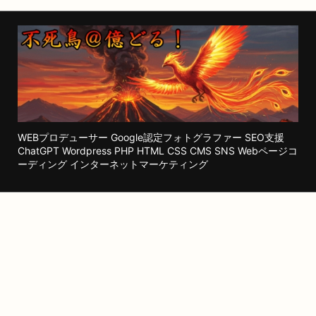
WEBプロデューサー Google認定フォトグラファー SEO支援
ChatGPT Wordpress PHP HTML CSS CMS SNS Webページコ
ーディング インターネットマーケティング