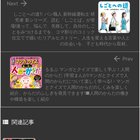

Next
しごとへの道1: パン職人 新幹線運転士 研
究者 新シリーズ、読む「しごとば」が登
場!迷って、悩んで、失敗して、自分のしご
とをみつけるまでを、コマ割りのコミック
仕立てで描いたリアルヒストリー。人生を変える言葉や人と
の出会いを、子ども時代から取材。

Prev
るるぶ マンガとクイズで楽しく学ぶ！人間
のからだ (学習まんが)マンガとクイズで人
間のからだについて楽しく学べる!・マンガ
とクイズで人間のからだのしくみを楽しく
紹介、からだのふしぎを発見できます!■人間のからだの働き
や構造を楽しく紹介

関連記事