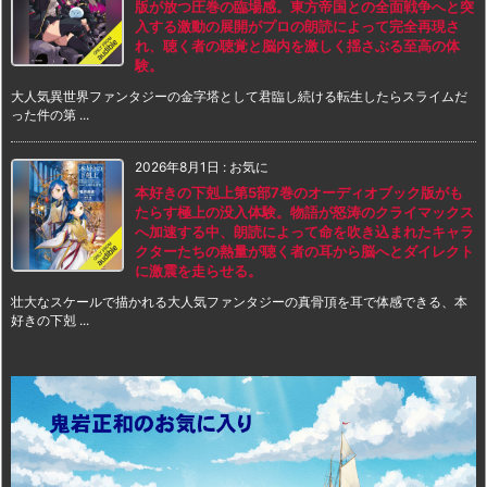
版が放つ圧巻の臨場感。東方帝国との全面戦争へと突
入する激動の展開がプロの朗読によって完全再現さ
れ、聴く者の聴覚と脳内を激しく揺さぶる至高の体
験。
大人気異世界ファンタジーの金字塔として君臨し続ける転生したらスライムだ
った件の第 ...
2026年8月1日
:
お気に
本好きの下剋上第5部7巻のオーディオブック版がも
たらす極上の没入体験。物語が怒涛のクライマックス
へ加速する中、朗読によって命を吹き込まれたキャラ
クターたちの熱量が聴く者の耳から脳へとダイレクト
に激震を走らせる。
壮大なスケールで描かれる大人気ファンタジーの真骨頂を耳で体感できる、本
好きの下剋 ...