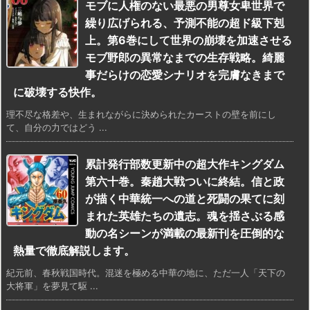
モブに人権のない最悪の男尊女卑世界で
繰り広げられる、予測不能の超ド級下剋
上。第6巻にして世界の崩壊を加速させる
モブ野郎の異常なまでの生存戦略。綺麗
事だらけの恋愛シナリオを完膚なきまで
に破壊する快作。
理不尽な格差や、生まれながらに決められたカーストの壁を前にし
て、自分の力ではどう ...
累計発行部数更新中の超大作キングダム
第六十巻。秦趙大戦ついに終結。信と政
が描く中華統一への道と死闘の果てに刻
まれた英雄たちの遺志。魂を揺さぶる感
動の名シーンが満載の最新刊を圧倒的な
熱量で徹底解説します。
紀元前、春秋戦国時代。混迷を極める中華の地に、ただ一人「天下の
大将軍」を夢見て駆 ...