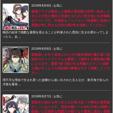
2026年8月9日
:
お気に
破滅フラグが確定した最悪の悪役騎士団長へ転生した
主人公が死の運命を回避するために突き進む生存戦略
がアツいです。圧倒的なバッドエンド回避劇と怒涛の
展開が押し寄せる注目の第2巻を体験してください。
物語の結末で残酷な最期を迎えることが約束された悪役に生まれ変わってしま
ったら、あ ...
2026年8月8日
:
お気に
無能扱いされて追放された天才錬金術師が魔王城で規
格外のチートアイテムを量産して無双する爽快感が癖
になります。最新7巻で描かれる究極のクラフト体験
と胸がすくような逆転劇の興奮を今すぐ体験してくだ
さい。
理不尽な理由で生まれ育った故郷から追い出された主人公が、新天地で自らの
才能を爆発 ...
2026年8月7日
:
お気に
規格外の強さを持つ主人公が巻き起こす爽快な無双劇
がここにあります。悪役令嬢レベル99の6巻は周囲の
勘違いと圧倒的な戦闘力が織りなす最高に面白い展開