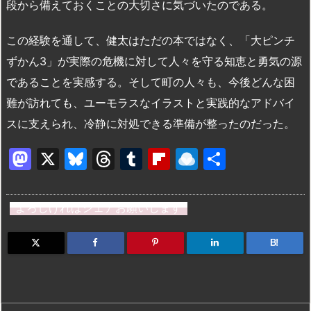
段から備えておくことの大切さに気づいたのである。
この経験を通して、健太はただの本ではなく、「大ピンチ
ずかん3」が実際の危機に対して人々を守る知恵と勇気の源
であることを実感する。そして町の人々も、今後どんな困
難が訪れても、ユーモラスなイラストと実践的なアドバイ
スに支えられ、冷静に対処できる準備が整ったのだった。
M
X
Bl
T
T
Fl
R
共
a
u
hr
u
ip
ai
有
st
e
e
m
b
n
よろしければシェアお願いします
o
s
a
bl
o
dr
d
k
d
r
ar
o
B!
o
y
s
d
p.
n
io