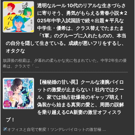
透明なルール 10代のリアルな生きづらさ
に寄りそう、勇気がもらえる青春小説★2
025年中学入試国語で続々出題★平凡な
中学生・優希は、クラス替えでたまたま
「1軍」のグループに入れたものの、本当
の自分を隠して生きている。成績が悪いフリをするし、
オタクな
放課後の校庭は、夕暮れの柔らかな光に包まれていた。中学2年生の優
希は、クラスで「 ...
【極秘婚の甘い罠】クールな凄腕パイロ
ットの激愛が止まらない！社内ではクー
ル、家では独占欲爆発のギャップ萌え！
偽装から始まる真実の愛と、周囲の誤解
を乗り越えるCA新妻の激甘オフィスラ
ブ！
オフィスと自宅で豹変！ツンデレパイロットの激甘極 ...