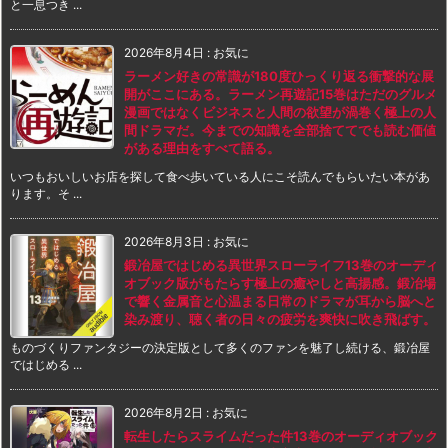
と一息つき ...
2026年8月4日
:
お気に
ラーメン好きの常識が180度ひっくり返る衝撃的な展
開がここにある。ラーメン再遊記15巻はただのグルメ
漫画ではなくビジネスと人間の欲望が渦巻く極上の人
間ドラマだ。今までの知識を全部捨ててでも読む価値
がある理由をすべて語る。
いつもおいしいお店を探して食べ歩いている人にこそ読んでもらいたい本があ
ります。そ ...
2026年8月3日
:
お気に
鍛冶屋ではじめる異世界スローライフ13巻のオーディ
オブック版がもたらす極上の癒やしと高揚感。鍛冶場
で響く金属音と心温まる日常のドラマが耳から脳へと
染み渡り、聴く者の日々の疲労を爽快に吹き飛ばす。
ものづくりファンタジーの決定版として多くのファンを魅了し続ける、鍛冶屋
ではじめる ...
2026年8月2日
:
お気に
転生したらスライムだった件13巻のオーディオブック