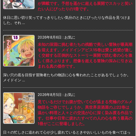
が満載です。予想を遥かに超える展開でスカッと笑い
たい人にぴったりの1冊です。
休日に思い切り笑ってすっきりしたい気分のときにぴったりな作品を見つけま
した。それ ...
2026年8月6日
:
お気に
未知の深淵に挑む者たちの残酷で美しい冒険が最高潮
を迎えます。メイドインアビス15巻は愛と絶望が激し
く交錯する圧倒的なストーリー展開で読む者の心を激
しく揺さぶります。想像を超える冒険の深みに引き込
まれる真の傑作です。
深い穴の底を目指す冒険者たちの物語に心を奪われたことがあるでしょうか。
メイドイン ...
2026年8月5日
:
お気に
見ているだけでお腹が空いて心が温まる究極のグルメ
物語をご存じでしょうか。異世界居酒屋のぶ22巻は
温かい料理と人々との交流が心に深く染み渡る作品で
す。仕事や日常に疲れたすべての人の心を救う最高の
1冊がここに登場しました。
日々の忙しさに追われて心が少し疲れているときやおいしいものを食べてほっ