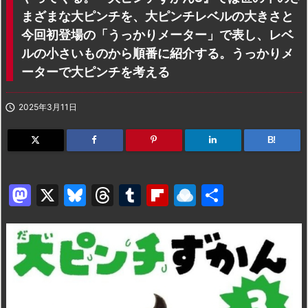
まざまな大ピンチを、大ピンチレベルの大きさと
今回初登場の「うっかりメーター」で表し、レベ
ルの小さいものから順番に紹介する。うっかりメ
ーターで大ピンチを考える

2025年3月11日
B!
M
X
Bl
T
T
Fl
R
共
a
u
hr
u
ip
ai
有
st
e
e
m
b
n
o
s
a
bl
o
dr
d
k
d
r
ar
o
o
y
s
d
p.