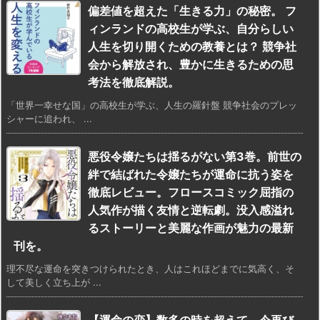
偏差値を超えた「生きる力」の秘密。 フ
ィンランドの高校生が学ぶ、自分らしい
人生を切り開くための教養とは？ 競争社
会から解放され、豊かに生きるための思
考法を徹底解説。
「世界一幸せな国」の高校生が学ぶ、人生の羅針盤 競争社会のプレッ
シャーに追われ、 ...
悪役令嬢たちは揺るがない第3巻。前世の
絆で結ばれた令嬢たちが運命に抗う姿を
徹底レビュー。フロースコミック屈指の
人気作が描く友情と逆転劇。没入感溢れ
るストーリーと美麗な作画が魅力の最新
刊を。
理不尽な運命を突きつけられたとき、人はこれほどまでに気高く、そ
して美しく立ち上が ...