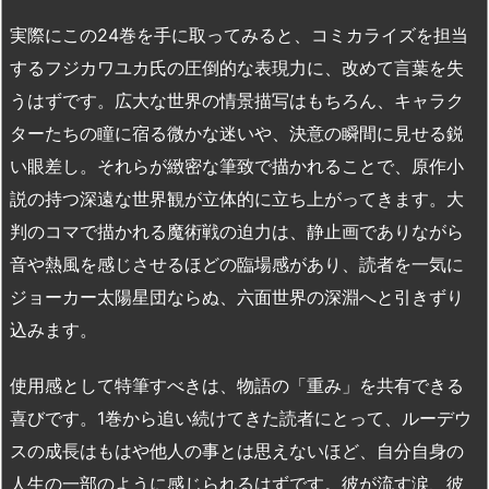
実際にこの24巻を手に取ってみると、コミカライズを担当
するフジカワユカ氏の圧倒的な表現力に、改めて言葉を失
うはずです。広大な世界の情景描写はもちろん、キャラク
ターたちの瞳に宿る微かな迷いや、決意の瞬間に見せる鋭
い眼差し。それらが緻密な筆致で描かれることで、原作小
説の持つ深遠な世界観が立体的に立ち上がってきます。大
判のコマで描かれる魔術戦の迫力は、静止画でありながら
音や熱風を感じさせるほどの臨場感があり、読者を一気に
ジョーカー太陽星団ならぬ、六面世界の深淵へと引きずり
込みます。
使用感として特筆すべきは、物語の「重み」を共有できる
喜びです。1巻から追い続けてきた読者にとって、ルーデウ
スの成長はもはや他人の事とは思えないほど、自分自身の
人生の一部のように感じられるはずです。彼が流す涙、彼