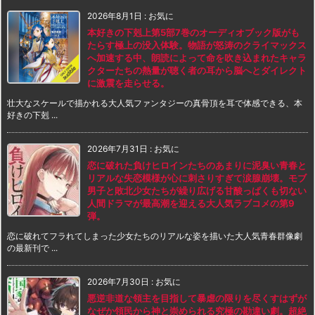
2026年8月1日
:
お気に
本好きの下剋上第5部7巻のオーディオブック版がも
たらす極上の没入体験。物語が怒涛のクライマックス
へ加速する中、朗読によって命を吹き込まれたキャラ
クターたちの熱量が聴く者の耳から脳へとダイレクト
に激震を走らせる。
壮大なスケールで描かれる大人気ファンタジーの真骨頂を耳で体感できる、本
好きの下剋 ...
2026年7月31日
:
お気に
恋に破れた負けヒロインたちのあまりに泥臭い青春と
リアルな失恋模様が心に刺さりすぎて涙腺崩壊。モブ
男子と敗北少女たちが繰り広げる甘酸っぱくも切ない
人間ドラマが最高潮を迎える大人気ラブコメの第9
弾。
恋に破れてフラれてしまった少女たちのリアルな姿を描いた大人気青春群像劇
の最新刊で ...
2026年7月30日
:
お気に
悪逆非道な領主を目指して暴虐の限りを尽くすはずが
なぜか領民から神と崇められる究極の勘違い劇。超絶