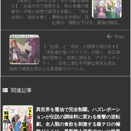
【逆境と「理不尽な壁」を打ち破る痛快
さ】「お金の力で無双する」商人令嬢の最
新刊：才能と知恵で経済を支配し、「弱き
を助け、強きを挫く」爽快な生き様が、読
む者の「溜飲を下げる」最強の物語。

Prev
【「記憶」と「存在」の境界が溶け出す】
『消失進行形パズライズ』が描く、自己崩
壊の恐怖と、切実に求める「アイデンティ
ティ」：日常に潜む不可解な喪失を巡る、
知的で感情を揺さぶる新感覚サスペンス。

関連記事
異世界を醤油で完全制覇。ハズレポーシ
ョンが伝説の調味料に変わる衝撃の逆転
劇。全人類の食欲を刺激する飯テロの極