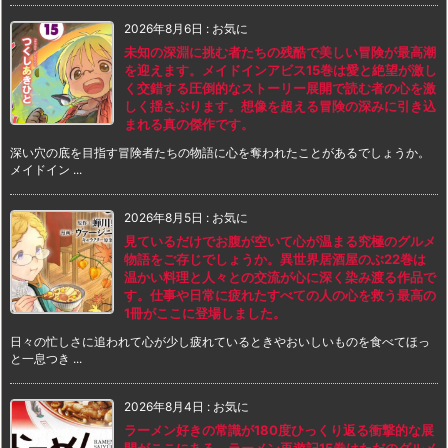
2026年8月6日
:
お気に
未知の深淵に挑む者たちの残酷で美しい冒険が最高潮
を迎えます。メイドインアビス15巻は愛と絶望が激し
く交錯する圧倒的なストーリー展開で読む者の心を激
しく揺さぶります。想像を超える冒険の深みに引き込
まれる真の傑作です。
深い穴の底を目指す冒険者たちの物語に心を奪われたことがあるでしょうか。
メイドイン ...
2026年8月5日
:
お気に
見ているだけでお腹が空いて心が温まる究極のグルメ
物語をご存じでしょうか。異世界居酒屋のぶ22巻は
温かい料理と人々との交流が心に深く染み渡る作品で
す。仕事や日常に疲れたすべての人の心を救う最高の
1冊がここに登場しました。
日々の忙しさに追われて心が少し疲れているときやおいしいものを食べてほっ
と一息つき ...
2026年8月4日
:
お気に
ラーメン好きの常識が180度ひっくり返る衝撃的な展