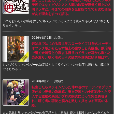
開がここにある。ラーメン再遊記15巻はただのグルメ
漫画ではなくビジネスと人間の欲望が渦巻く極上の人
間ドラマだ。今までの知識を全部捨ててでも読む価値
がある理由をすべて語る。
いつもおいしいお店を探して食べ歩いている人にこそ読んでもらいたい本があ
ります。そ ...
2026年8月3日
:
お気に
鍛冶屋ではじめる異世界スローライフ13巻のオーディ
オブック版がもたらす極上の癒やしと高揚感。鍛冶場
で響く金属音と心温まる日常のドラマが耳から脳へと
染み渡り、聴く者の日々の疲労を爽快に吹き飛ばす。
ものづくりファンタジーの決定版として多くのファンを魅了し続ける、鍛冶屋
ではじめる ...
2026年8月2日
:
お気に
転生したらスライムだった件13巻のオーディオブック
版が放つ圧巻の臨場感。東方帝国との全面戦争へと突
入する激動の展開がプロの朗読によって完全再現さ
れ、聴く者の聴覚と脳内を激しく揺さぶる至高の体
験。
大人気異世界ファンタジーの金字塔として君臨し続ける転生したらスライムだ