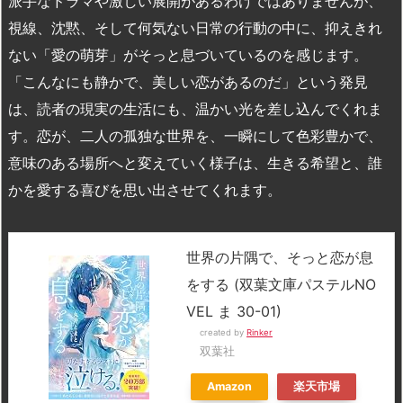
派手なドラマや激しい展開があるわけではありませんが、
視線、沈黙、そして何気ない日常の行動の中に、抑えきれ
ない「愛の萌芽」がそっと息づいているのを感じます。
「こんなにも静かで、美しい恋があるのだ」という発見
は、読者の現実の生活にも、温かい光を差し込んでくれま
す。恋が、二人の孤独な世界を、一瞬にして色彩豊かで、
意味のある場所へと変えていく様子は、生きる希望と、誰
かを愛する喜びを思い出させてくれます。
世界の片隅で、そっと恋が息
をする (双葉文庫パステルNO
VEL ま 30-01)
created by
Rinker
双葉社
Amazon
楽天市場