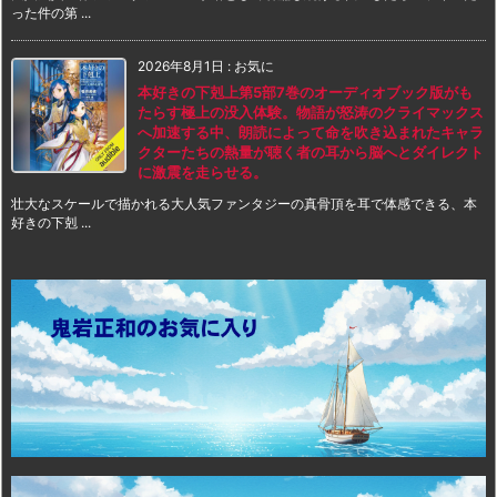
った件の第 ...
2026年8月1日
:
お気に
本好きの下剋上第5部7巻のオーディオブック版がも
たらす極上の没入体験。物語が怒涛のクライマックス
へ加速する中、朗読によって命を吹き込まれたキャラ
クターたちの熱量が聴く者の耳から脳へとダイレクト
に激震を走らせる。
壮大なスケールで描かれる大人気ファンタジーの真骨頂を耳で体感できる、本
好きの下剋 ...