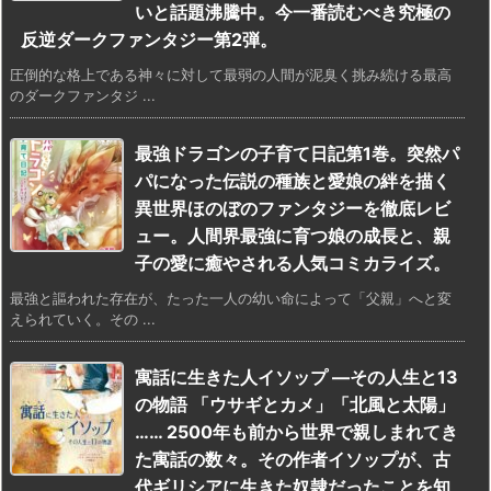
いと話題沸騰中。今一番読むべき究極の
反逆ダークファンタジー第2弾。
圧倒的な格上である神々に対して最弱の人間が泥臭く挑み続ける最高
のダークファンタジ ...
最強ドラゴンの子育て日記第1巻。突然パ
パになった伝説の種族と愛娘の絆を描く
異世界ほのぼのファンタジーを徹底レビ
ュー。人間界最強に育つ娘の成長と、親
子の愛に癒やされる人気コミカライズ。
最強と謳われた存在が、たった一人の幼い命によって「父親」へと変
えられていく。その ...
寓話に生きた人イソップ ―その人生と13
の物語 「ウサギとカメ」「北風と太陽」
…… 2500年も前から世界で親しまれてき
た寓話の数々。その作者イソップが、古
代ギリシアに生きた奴隷だったことを知