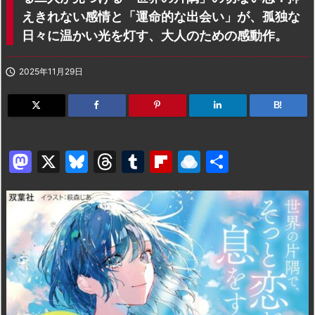
えきれない感情と「運命的な出会い」が、孤独な
日々に温かい光を灯す、大人のための感動作。

2025年11月29日
B!
M
X
Bl
T
T
Fl
R
共
a
u
hr
u
ip
ai
有
st
e
e
m
b
n
o
s
a
bl
o
dr
d
k
d
r
ar
o
o
y
s
d
p.
n
io