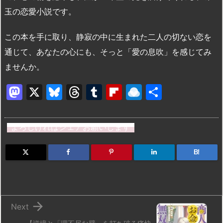
玉の恋愛小説です。
この本を手に取り、静寂の中に生まれた二人の切ない恋を
通じて、あなたの心にも、そっと「愛の息吹」を感じてみ
ませんか。
M
X
Bl
T
T
Fl
R
共
a
u
hr
u
ip
ai
有
st
e
e
m
b
n
よろしければシェアお願いします
o
s
a
bl
o
dr
d
k
d
r
ar
o
B!
o
y
s
d
p.
n
io

Next