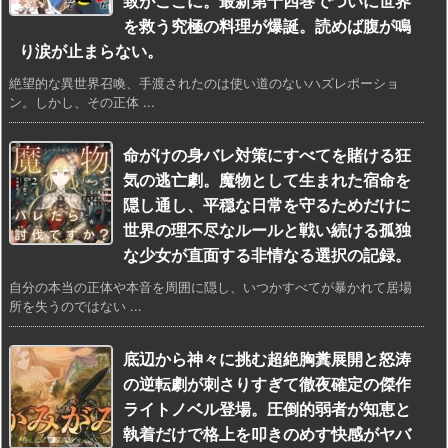
致がここに。最新第十四巻でついに世界
を救う究極の料理が爆誕。読めば腹が鳴
り涙が止まらない。
絶望的な異世界召喚、手渡されたのは使い道のないハズレポーショ
ン。しかし、その正体 ...
命がけの身バレ対策にすべてを賭ける狂
気の逃亡劇。魔物として生まれた宿命を
隠し通し、平穏な日常を守るためだけに
世界の理不尽なルールと戦い続ける孤独
な少女が直面する非情なる選択の記録。
自分の本当の正体や本音を周囲に隠し、いつかすべてが暴かれて居場
所を失うのではない ...
底辺から神々に挑む超絶胸糞展開と怒涛
の逆転劇が刺さりすぎて徹夜確定の傑作
ライトノベル登場。圧倒的弱者が知恵と
執着だけで格上を叩きのめす快感がヤバ