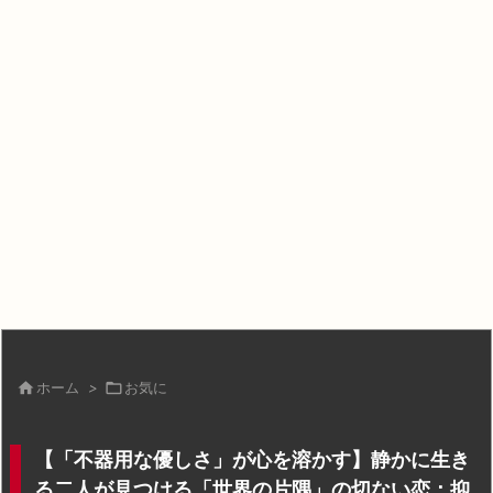

ホーム
>

お気に
【「不器用な優しさ」が心を溶かす】静かに生き
る二人が見つける「世界の片隅」の切ない恋：抑