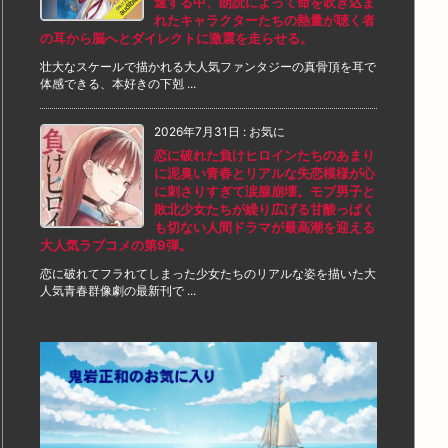
速する中、朗読によって命を吹き込ま
れたキャラクターたちの熱量が聴く者
の耳から脳へとダイレクトに激震を走らせる。
壮大なスケールで描かれる大人気ファンタジーの真骨頂を耳で
体感できる、本好きの下剋 ...
2026年7月31日
:
お気に
恋に破れた負けヒロインたちのあまり
に泥臭い青春とリアルな失恋模様が心
に刺さりすぎて涙腺崩壊。モブ男子と
敗北少女たちが繰り広げる甘酸っぱく
も切ない人間ドラマが最高潮を迎える
大人気ラブコメの第9弾。
恋に破れてフラれてしまった少女たちのリアルな姿を描いた大
人気青春群像劇の最新刊で ...