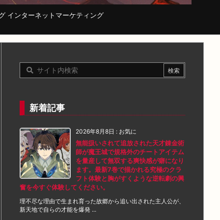
コーディング インターネットマーケティング
新着記事
2026年8月8日
:
お気に
無能扱いされて追放された天才錬金術
師が魔王城で規格外のチートアイテム
を量産して無双する爽快感が癖になり
ます。最新7巻で描かれる究極のクラ
フト体験と胸がすくような逆転劇の興
奮を今すぐ体験してください。
理不尽な理由で生まれ育った故郷から追い出された主人公が、
新天地で自らの才能を爆発 ...