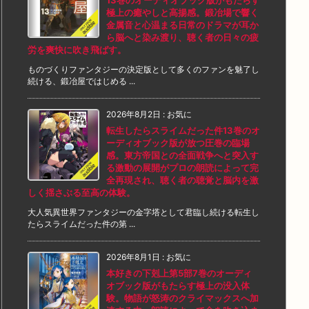
13巻のオーディオブック版がもたらす
極上の癒やしと高揚感。鍛冶場で響く
金属音と心温まる日常のドラマが耳か
ら脳へと染み渡り、聴く者の日々の疲
労を爽快に吹き飛ばす。
ものづくりファンタジーの決定版として多くのファンを魅了し
続ける、鍛冶屋ではじめる ...
2026年8月2日
:
お気に
転生したらスライムだった件13巻のオ
ーディオブック版が放つ圧巻の臨場
感。東方帝国との全面戦争へと突入す
る激動の展開がプロの朗読によって完
全再現され、聴く者の聴覚と脳内を激
しく揺さぶる至高の体験。
大人気異世界ファンタジーの金字塔として君臨し続ける転生し
たらスライムだった件の第 ...
2026年8月1日
:
お気に
本好きの下剋上第5部7巻のオーディ
オブック版がもたらす極上の没入体
験。物語が怒涛のクライマックスへ加