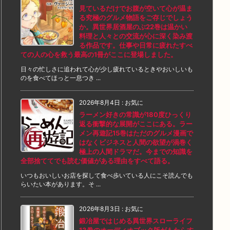
見ているだけでお腹が空いて心が温ま
る究極のグルメ物語をご存じでしょう
か。異世界居酒屋のぶ22巻は温かい
料理と人々との交流が心に深く染み渡
る作品です。仕事や日常に疲れたすべ
ての人の心を救う最高の1冊がここに登場しました。
日々の忙しさに追われて心が少し疲れているときやおいしいも
のを食べてほっと一息つき ...
2026年8月4日
:
お気に
ラーメン好きの常識が180度ひっくり
返る衝撃的な展開がここにある。ラー
メン再遊記15巻はただのグルメ漫画で
はなくビジネスと人間の欲望が渦巻く
極上の人間ドラマだ。今までの知識を
全部捨ててでも読む価値がある理由をすべて語る。
いつもおいしいお店を探して食べ歩いている人にこそ読んでも
らいたい本があります。そ ...
2026年8月3日
:
お気に
鍛冶屋ではじめる異世界スローライフ