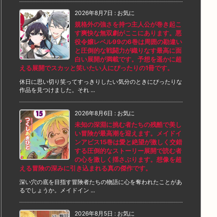
2026年8月7日
:
お気に
規格外の強さを持つ主人公が巻き起こ
す爽快な無双劇がここにあります。悪
役令嬢レベル99の6巻は周囲の勘違い
と圧倒的な戦闘力が織りなす最高に面
白い展開が満載です。予想を遥かに超
える展開でスカッと笑いたい人にぴったりの1冊です。
休日に思い切り笑ってすっきりしたい気分のときにぴったりな
作品を見つけました。それ ...
2026年8月6日
:
お気に
未知の深淵に挑む者たちの残酷で美し
い冒険が最高潮を迎えます。メイドイ
ンアビス15巻は愛と絶望が激しく交錯
する圧倒的なストーリー展開で読む者
の心を激しく揺さぶります。想像を超
える冒険の深みに引き込まれる真の傑作です。
深い穴の底を目指す冒険者たちの物語に心を奪われたことがあ
るでしょうか。メイドイン ...
2026年8月5日
:
お気に