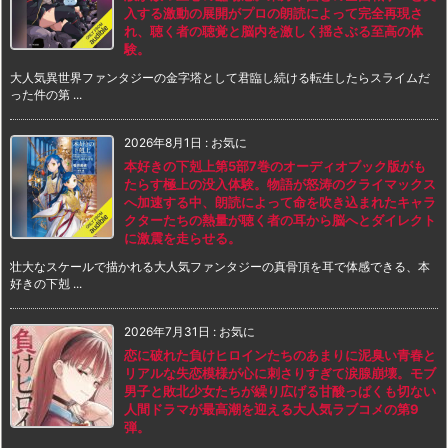
入する激動の展開がプロの朗読によって完全再現さ
れ、聴く者の聴覚と脳内を激しく揺さぶる至高の体
験。
大人気異世界ファンタジーの金字塔として君臨し続ける転生したらスライムだ
った件の第 ...
2026年8月1日
:
お気に
本好きの下剋上第5部7巻のオーディオブック版がも
たらす極上の没入体験。物語が怒涛のクライマックス
へ加速する中、朗読によって命を吹き込まれたキャラ
クターたちの熱量が聴く者の耳から脳へとダイレクト
に激震を走らせる。
壮大なスケールで描かれる大人気ファンタジーの真骨頂を耳で体感できる、本
好きの下剋 ...
2026年7月31日
:
お気に
恋に破れた負けヒロインたちのあまりに泥臭い青春と
リアルな失恋模様が心に刺さりすぎて涙腺崩壊。モブ
男子と敗北少女たちが繰り広げる甘酸っぱくも切ない
人間ドラマが最高潮を迎える大人気ラブコメの第9
弾。