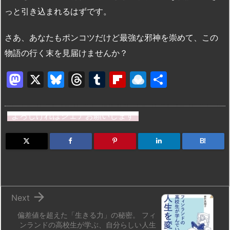
っと引き込まれるはずです。
さあ、あなたもポンコツだけど最強な邪神を崇めて、この
物語の行く末を見届けませんか？
M
X
Bl
T
T
Fl
R
共
a
u
hr
u
ip
ai
有
st
e
e
m
b
n
よろしければシェアお願いします
o
s
a
bl
o
dr
d
k
d
r
ar
o
B!
o
y
s
d
p.
n
io

Next
偏差値を超えた「生きる力」の秘密。 フィ
ンランドの高校生が学ぶ、自分らしい人生