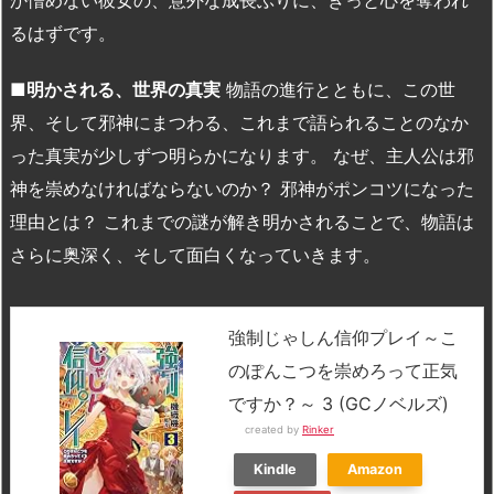
か憎めない彼女の、意外な成長ぶりに、きっと心を奪われ
るはずです。
■
明かされる、世界の真実
物語の進行とともに、この世
界、そして邪神にまつわる、これまで語られることのなか
った真実が少しずつ明らかになります。 なぜ、主人公は邪
神を崇めなければならないのか？ 邪神がポンコツになった
理由とは？ これまでの謎が解き明かされることで、物語は
さらに奥深く、そして面白くなっていきます。
強制じゃしん信仰プレイ～こ
のぽんこつを崇めろって正気
ですか？～ 3 (GCノベルズ)
created by
Rinker
Kindle
Amazon