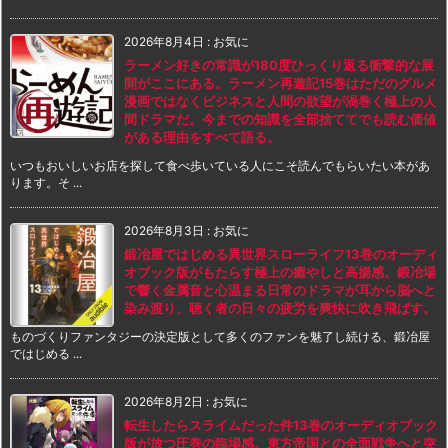
2026年8月4日
:
お気に
ラーメン好きの常識が180度ひっくり返る衝撃的な展
開がここにある。ラーメン再遊記15巻はただのグルメ
漫画ではなくビジネスと人間の欲望が渦巻く極上の人
間ドラマだ。今までの知識を全部捨ててでも読む価値
がある理由をすべて語る。
いつもおいしいお店を探して食べ歩いている人にこそ読んでもらいたい本があ
ります。そ ...
2026年8月3日
:
お気に
鍛冶屋ではじめる異世界スローライフ13巻のオーディ
オブック版がもたらす極上の癒やしと高揚感。鍛冶場
で響く金属音と心温まる日常のドラマが耳から脳へと
染み渡り、聴く者の日々の疲労を爽快に吹き飛ばす。
ものづくりファンタジーの決定版として多くのファンを魅了し続ける、鍛冶屋
ではじめる ...
2026年8月2日
:
お気に
転生したらスライムだった件13巻のオーディオブック
版が放つ圧巻の臨場感。東方帝国との全面戦争へと突