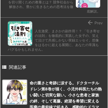
を切り開くための教養とは？ 競争社会から
解放され、豊かに生きるための思考法を徹
底解説。

Prev
人生激変、まさかの副作用！？ 「引き寄せ
の法則」を徹底的に実践した女子の、笑え
て泣けて共感しかない実録エッセイ。想像
をはるかに超える展開に、あなたの常識も
バグるかもしれません。

関連記事
命の重さと奇跡に涙する。ドクターチル
ドレン第8巻が描く、小児外科医たちの熱
い闘いと切実な願い。小さな患者と家族
の絆、そして葛藤。絶望を希望に変える
医療の最前線で起きる、感動的なドラマ