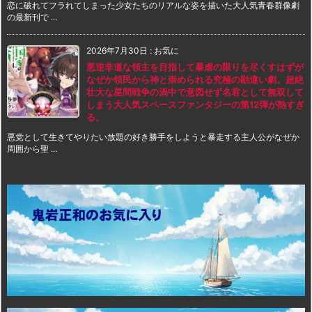
恋に破れてフラれてしまった少女たちのリアルな姿を描いた大人気青春群像劇
の最新刊で ...
2026年7月30日
:
お気に
悪逆非道な領主を目指して暴虐の限りを尽くすはずが
なぜか領民から神と崇められる究極の勘違い劇。超絶
壮大な星間戦争の渦中で意図せず名君として無双して
しまう大人気スペースファンタジーの第12弾が熱すぎ
る。
悪党として生きてやりたい放題の好き勝手をしようと暴走する主人公がなぜか
周囲から聖 ...