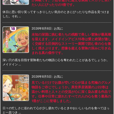
たい人にぴったりの1冊です。
休日に思い切り笑ってすっきりしたい気分のときにぴったりな作品を見つけま
した。それ ...
2026年8月6日
:
お気に
未知の深淵に挑む者たちの残酷で美しい冒険が最高潮
を迎えます。メイドインアビス15巻は愛と絶望が激し
く交錯する圧倒的なストーリー展開で読む者の心を激
しく揺さぶります。想像を超える冒険の深みに引き込
まれる真の傑作です。
深い穴の底を目指す冒険者たちの物語に心を奪われたことがあるでしょうか。
メイドイン ...
2026年8月5日
:
お気に
見ているだけでお腹が空いて心が温まる究極のグルメ
物語をご存じでしょうか。異世界居酒屋のぶ22巻は
温かい料理と人々との交流が心に深く染み渡る作品で
す。仕事や日常に疲れたすべての人の心を救う最高の
1冊がここに登場しました。
日々の忙しさに追われて心が少し疲れているときやおいしいものを食べてほっ
と一息つき ...