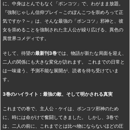
に、中身はとんでもなく「ポンコツ」で、わがまま放題。
『強制じゃしん信仰プレイ～このぽんこつを崇めろって正
気ですか？～』は、そんな最強の「ポンコツ」邪神と、彼
女を崇めることを強制された主人公が繰り広げる、異色の
異世界コメディです。
そして、待望の
最新刊
3
巻
では、物語が新たな局面を迎え、
二人の関係にも大きな変化が訪れます。 これまでの日常と
は一味違う、予測不能な展開が、読者を待ち受けていま
す。
3
巻のハイライト：最強の敵、そして明かされる真実
これまでの巻で、主人公・ケイは、ポンコツ邪神のため
に、時には命がけで奮闘してきました。 しかし、3巻で
は、二人の前に、これまでとは比べ物にならないほどの圧