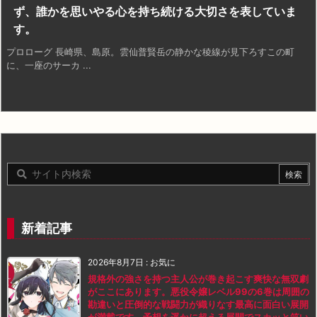
ず、誰かを思いやる心を持ち続ける大切さを表していま
す。
プロローグ 長崎県、島原。雲仙普賢岳の静かな稜線が見下ろすこの町
に、一座のサーカ ...
新着記事
2026年8月7日
:
お気に
規格外の強さを持つ主人公が巻き起こす爽快な無双劇
がここにあります。悪役令嬢レベル99の6巻は周囲の
勘違いと圧倒的な戦闘力が織りなす最高に面白い展開
が満載です。予想を遥かに超える展開でスカッと笑い