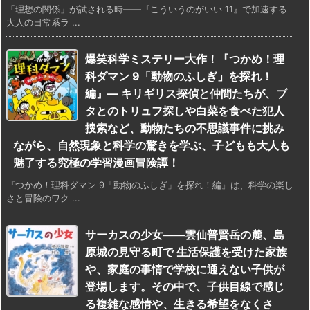
「理想の関係」が試される時――『こういうのがいい 11』で加速する
大人の日常系ラ ...
爆笑科学ミステリー大作！『つかめ！理
科ダマン 9「動物のふしぎ」を探れ！
編』― キリギリス探偵と仲間たちが、ブ
タとのトリュフ探しや白菜を食べた犯人
捜索など、動物たちの不思議事件に挑み
ながら、自然現象と科学の驚きを学ぶ、子どもも大人も
魅了する究極の学習漫画冒険譚！
『つかめ！理科ダマン 9「動物のふしぎ」を探れ！編』は、科学の楽し
さと冒険のワク ...
サーカスの少女――雲仙普賢岳の麓、島
原城の見守る町で 生活保護を受けた家族
や、家庭の事情で学校に通えない子供が
登場します。その中で、子供目線で感じ
る複雑な感情や、生きる希望をなくさ