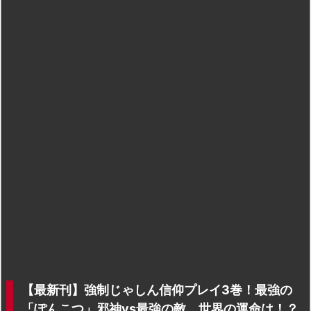
【最新刊】強制じゃしん信仰プレイ3巻！最強の
「ぽんこつ」邪神vs最強の敵、世界の運命は！？