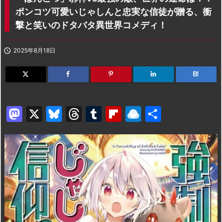
ポンコツ可愛いじゃしんと忠実な信徒が贈る、衝
撃と笑いのドタバタ異世界コメディ！

2025年8月18日
B!
M
X
Bl
T
T
Fl
R
共
a
u
hr
u
ip
ai
有
st
e
e
m
b
n
o
s
a
bl
o
dr
d
k
d
r
ar
o
o
y
s
d
p.
n
io