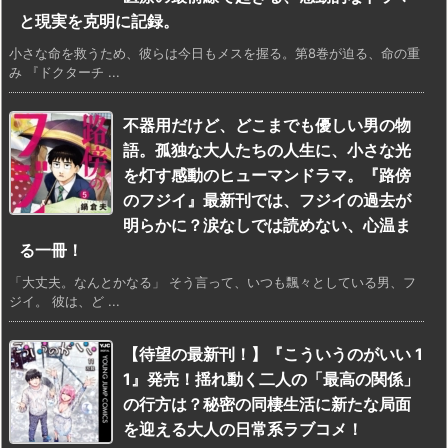
と現実を克明に記録。
小さな命を救うため、彼らは今日もメスを握る。第8巻が迫る、命の重
み 『ドクターチ ...
不器用だけど、どこまでも優しい男の物
語。孤独な大人たちの人生に、小さな光
を灯す感動のヒューマンドラマ。『路傍
のフジイ』最新刊では、フジイの過去が
明らかに？涙なしでは読めない、心温ま
る一冊！
「大丈夫。なんとかなる」 そう言って、いつも飄々としている男、フ
ジイ。 彼は、ど ...
【待望の最新刊！】『こういうのがいい 1
1』発売！揺れ動く二人の「最高の関係」
の行方は？秘密の同棲生活に新たな局面
を迎える大人の日常系ラブコメ！