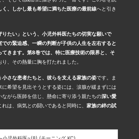
しく、しかし最も希望に満ちた医療の最前線
へと引き
守りたい」という、小児外科医たちの切実な願いで
室での緊迫感、一瞬の判断が子供の人生を左右すると
ってきます。第
8
巻では、特に医療技術の限界と、そ
おり、その熱量に胸を打たれました。
う
小さな患者たちと、彼らを支える家族の姿
です。ま
来に希望を見出そうとする姿には、涙腺が緩まずには
いながら医師を信じ、懸命に寄り添う親たちの
深い愛
これは、病気との闘いであると同時に、
家族の絆の試
児外科医~(8) (モーニング KC)