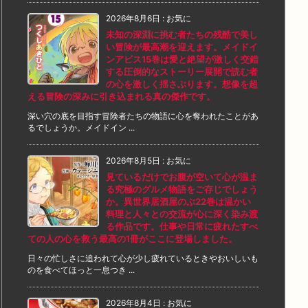
2026年8月6日
:
お気に
未知の深淵に挑む者たちの残酷で美し
い冒険が最高潮を迎えます。メイドイ
ンアビス15巻は愛と絶望が激しく交錯
する圧倒的なストーリー展開で読む者
の心を激しく揺さぶります。想像を超
える冒険の深みに引き込まれる真の傑作です。
深い穴の底を目指す冒険者たちの物語に心を奪われたことがあ
るでしょうか。メイドイン ...
2026年8月5日
:
お気に
見ているだけでお腹が空いて心が温ま
る究極のグルメ物語をご存じでしょう
か。異世界居酒屋のぶ22巻は温かい
料理と人々との交流が心に深く染み渡
る作品です。仕事や日常に疲れたすべ
ての人の心を救う最高の1冊がここに登場しました。
日々の忙しさに追われて心が少し疲れているときやおいしいも
のを食べてほっと一息つき ...
2026年8月4日
:
お気に