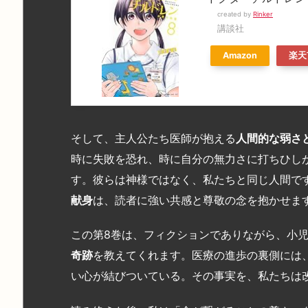
created by
Rinker
講談社
Amazon
楽天
そして、主人公たち医師が抱える
人間的な弱さ
時に失敗を恐れ、時に自分の無力さに打ちひし
す。彼らは神様ではなく、私たちと同じ人間で
献身
は、読者に強い共感と尊敬の念を抱かせま
この第
8
巻は、フィクションでありながら、小
奇跡
を教えてくれます。医療の進歩の裏側には
い心が結びついている。その事実を、私たちは