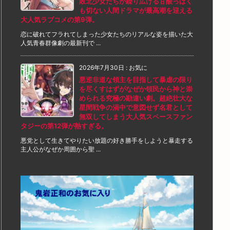
敗北少女たちが繰り広げる甘酸っぱく
も切ない人間ドラマが最高潮を迎える
大人気ラブコメの第9弾。
恋に破れてフラれてしまった少女たちのリアルな姿を描いた大
人気青春群像劇の最新刊で ...
2026年7月30日
:
お気に
悪逆非道な領主を目指して暴虐の限り
を尽くすはずがなぜか領民から神と崇
められる究極の勘違い劇。超絶壮大な
星間戦争の渦中で意図せず名君として
無双してしまう大人気スペースファン
タジーの第12弾が熱すぎる。
悪党として生きてやりたい放題の好き勝手をしようと暴走する
主人公がなぜか周囲から聖 ...