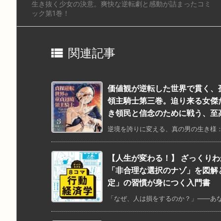
生き抜く少女の決意。爽快な逆転劇と感動が詰まったコミ
ック第1巻！

関連記事
価値観が逆転した世界で貫く、
領主騎士第三巻。迫り来る女傑
き領民と信念のために戦う、至
逆境を誇りに変える、真の男の生き様：
【人生が変わる！】 ざっくりわ
「非合理な選択のナゾ」を図解
定」の習慣が身につく入門書
「なぜ、人は損をするのか？」――あなた