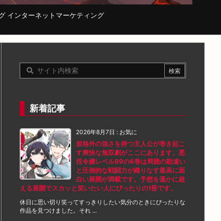
コーディング インターネットマーケティング
新着記事
2026年8月7日
:
お気に
規格外の強さを持つ主人公が巻き起こ
す爽快な無双劇がここにあります。悪
役令嬢レベル99の6巻は周囲の勘違い
と圧倒的な戦闘力が織りなす最高に面
白い展開が満載です。予想を遥かに超
える展開でスカッと笑いたい人にぴったりの1冊です。
休日に思い切り笑ってすっきりしたい気分のときにぴったりな
作品を見つけました。それ ...