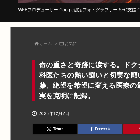
WEBプロデューサー Google認定フォトグラファー SEO支援 Cha

ホーム
>

お気に
命の重さと奇跡に涙する。ドク
科医たちの熱い闘いと切実な願
藤。絶望を希望に変える医療の
実を克明に記録。

2025年12月7日
Twitter
Facebook