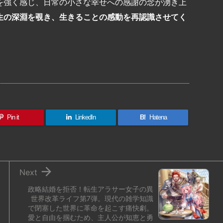
を強く感じ、日常の小さな幸せへの感謝の念が湧き上
生の深淵を覗き、生きることの感動を再認識させてく
共
有
Pin it
LinkedIn
B!
Hatena

Next
政略結婚を拒否！転生アラサー女子の異
世界改革ライフ第7弾。現代の雑学知識
で閉塞した世界に革命を起こす痛快劇。
愛と自由を掴むため、主人公が知恵と勇