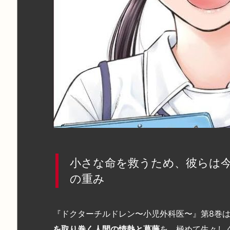
小さな命を救うため、彼らは
の重み
『ドクターチルドレン〜小児外科医〜』第
8
巻
を取り巻く人間の情熱と葛藤
を、極めて生々し