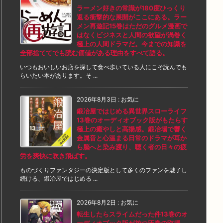
ラーメン好きの常識が180度ひっくり
返る衝撃的な展開がここにある。ラー
メン再遊記15巻はただのグルメ漫画で
はなくビジネスと人間の欲望が渦巻く
極上の人間ドラマだ。今までの知識を
全部捨ててでも読む価値がある理由をすべて語る。
いつもおいしいお店を探して食べ歩いている人にこそ読んでも
らいたい本があります。そ ...
2026年8月3日
:
お気に
鍛冶屋ではじめる異世界スローライフ
13巻のオーディオブック版がもたらす
極上の癒やしと高揚感。鍛冶場で響く
金属音と心温まる日常のドラマが耳か
ら脳へと染み渡り、聴く者の日々の疲
労を爽快に吹き飛ばす。
ものづくりファンタジーの決定版として多くのファンを魅了し
続ける、鍛冶屋ではじめる ...
2026年8月2日
:
お気に
転生したらスライムだった件13巻のオ