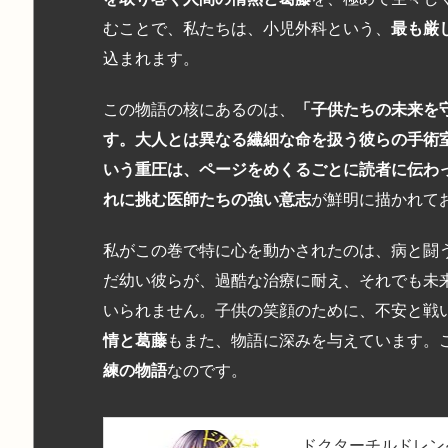
むことで、私たちは、小児外科という、
最も厳
込まれます。
この物語の核にあるのは、
「子供たちの未来を
す。大人とは異なる繊細な命を扱う彼らの手術
いう重圧は、ページをめくるごとに読者に伝わ
れに挑む医師たちの強い意志
が鮮明に描かれて
私がこの巻で特に心を動かされたのは、病と闘
だ幼い彼らが、過酷な治療に耐え、それでも未
いられません。子供の笑顔のために、不安と戦
情と葛藤
もまた、物語に深みを与えています。
練の物語
なのです。
ドクターチルドレン~小