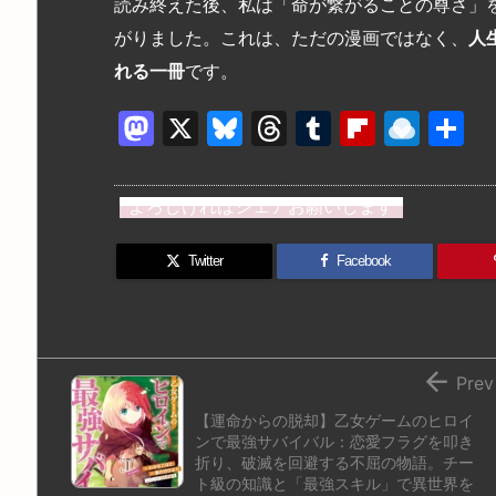
読み終えた後、私は「命が繋がることの尊さ」
がりました。これは、ただの漫画ではなく、
人
れる一冊
です。
M
X
Bl
T
T
Fl
R
a
u
hr
u
ip
ai
st
e
e
m
b
n
よろしければシェアお願いします
o
s
a
bl
o
dr
d
k
d
r
ar
o
Twitter
Facebook
o
y
s
d
p.
n
io

Prev
【運命からの脱却】乙女ゲームのヒロイ
ンで最強サバイバル：恋愛フラグを叩き
折り、破滅を回避する不屈の物語。チー
ト級の知識と「最強スキル」で異世界を