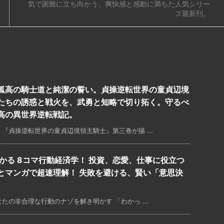
気で困難に立ち向かう、爽快感と感動に満ちた人気シリー
ズ最新刊。
孤高の騎士道と純潔の誓い。貞操逆転世界の童貞辺境
たちの誘惑と戦火を、武勇と知略で切り拓く。守るべ
高の異世界逆転戦記。
『貞操逆転世界の童貞辺境領主騎士』第三巻が描 ...
かる 8コマ行動経済学！ 投資、恋愛、仕事に役立つ
とマンガで超速理解！ 失敗を避ける、賢い「意思決
の非合理な行動のナゾを解き明かす 「わかっ ...