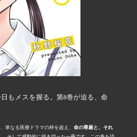
今日もメスを握る。第
巻が迫る、命
8
は、単なる医療ドラマの枠を超え、
命の尊厳と、それ
く、そして感動的に描き切った一冊です。この巻を読