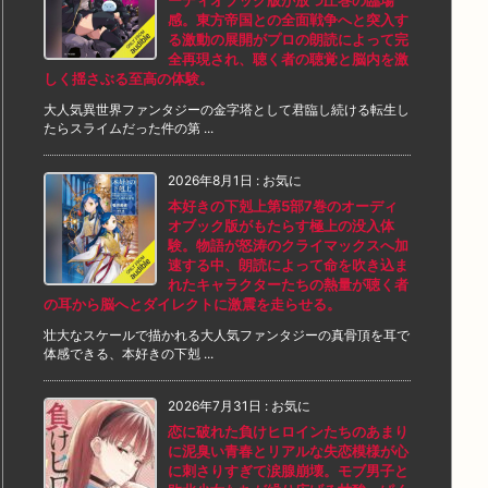
ーディオブック版が放つ圧巻の臨場
感。東方帝国との全面戦争へと突入す
る激動の展開がプロの朗読によって完
全再現され、聴く者の聴覚と脳内を激
しく揺さぶる至高の体験。
大人気異世界ファンタジーの金字塔として君臨し続ける転生し
たらスライムだった件の第 ...
2026年8月1日
:
お気に
本好きの下剋上第5部7巻のオーディ
オブック版がもたらす極上の没入体
験。物語が怒涛のクライマックスへ加
速する中、朗読によって命を吹き込ま
れたキャラクターたちの熱量が聴く者
の耳から脳へとダイレクトに激震を走らせる。
壮大なスケールで描かれる大人気ファンタジーの真骨頂を耳で
体感できる、本好きの下剋 ...
2026年7月31日
:
お気に
恋に破れた負けヒロインたちのあまり
に泥臭い青春とリアルな失恋模様が心
に刺さりすぎて涙腺崩壊。モブ男子と