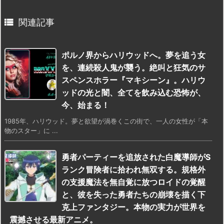

関連記事
ポルノ界からハリウッドへ。夢を追う女
を、連続殺人鬼が襲う。絶叫と狂気のサ
スペンスホラー『マキシーン』。ハリウ
ッドの光と闇、全てを飲み込む恐怖が、
今、始まる！
1985年、ハリウッド。夢と欲望が渦巻くこの街で、一人の女性が「本
物のスター」に ...
勇者パーティーを追放された白魔導師がS
ランク冒険者に拾われ無双する。規格外
の支援魔法を無自覚に放つロイドの覚醒
と、彼を失った勇者たちの崩壊を描く下
克上ファンタジー。本物の実力が世界を
震撼させる最新アニメ。