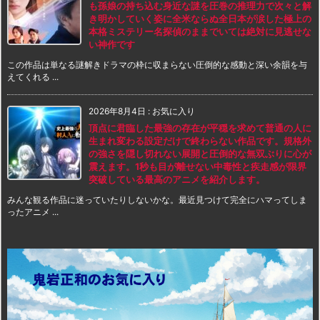
も孫娘の持ち込む身近な謎を圧巻の推理力で次々と解
き明かしていく姿に全米ならぬ全日本が涙した極上の
本格ミステリー名探偵のままでいては絶対に見逃せな
い神作です
この作品は単なる謎解きドラマの枠に収まらない圧倒的な感動と深い余韻を与
えてくれる ...
2026年8月4日
:
お気に入り
頂点に君臨した最強の存在が平穏を求めて普通の人に
生まれ変わる設定だけで終わらない作品です。規格外
の強さを隠し切れない展開と圧倒的な無双ぶりに心が
震えます。1秒も目が離せない中毒性と疾走感が限界
突破している最高のアニメを紹介します。
みんな観る作品に迷っていたりしないかな。最近見つけて完全にハマってしま
ったアニメ ...