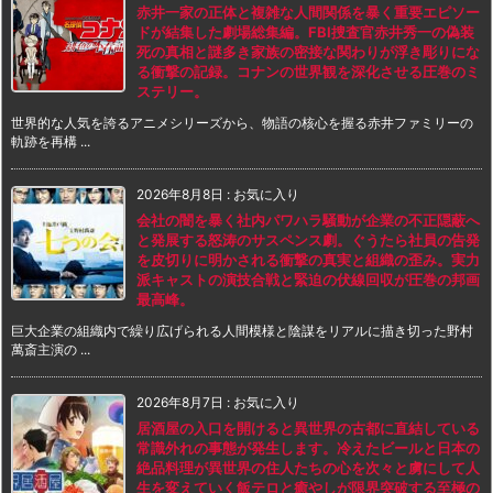
赤井一家の正体と複雑な人間関係を暴く重要エピソー
ドが結集した劇場総集編。FBI捜査官赤井秀一の偽装
死の真相と謎多き家族の密接な関わりが浮き彫りにな
る衝撃の記録。コナンの世界観を深化させる圧巻のミ
ステリー。
世界的な人気を誇るアニメシリーズから、物語の核心を握る赤井ファミリーの
軌跡を再構 ...
2026年8月8日
:
お気に入り
会社の闇を暴く社内パワハラ騒動が企業の不正隠蔽へ
と発展する怒涛のサスペンス劇。ぐうたら社員の告発
を皮切りに明かされる衝撃の真実と組織の歪み。実力
派キャストの演技合戦と緊迫の伏線回収が圧巻の邦画
最高峰。
巨大企業の組織内で繰り広げられる人間模様と陰謀をリアルに描き切った野村
萬斎主演の ...
2026年8月7日
:
お気に入り
居酒屋の入口を開けると異世界の古都に直結している
常識外れの事態が発生します。冷えたビールと日本の
絶品料理が異世界の住人たちの心を次々と虜にして人
生を変えていく飯テロと癒やしが限界突破する至極の