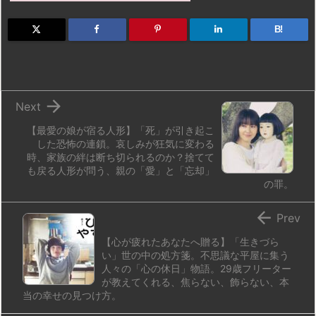
o
s
a
bl
o
dr
d
k
d
r
ar
o
B!
o
y
s
d
p.
n
io

Next
【最愛の娘が宿る人形】「死」が引き起こ
した恐怖の連鎖。哀しみが狂気に変わる
時、家族の絆は断ち切られるのか？捨てて
も戻る人形が問う、親の「愛」と「忘却」
の罪。

Prev
【心が疲れたあなたへ贈る】「生きづら
い」世の中の処方箋。不思議な平屋に集う
人々の「心の休日」物語。29歳フリーター
が教えてくれる、焦らない、飾らない、本
当の幸せの見つけ方。