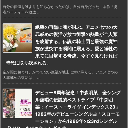
自分の価値を誰よりも知らなかったのは、自分自身だった。本作「勇
者パーティーを追放 ...
絶望の再臨に魂が叫ぶ。アニメ七つの大
罪戒めの復活が放つ衝撃の熱量が全人類
を凌駕する。伝説の騎士団と最強の魔神
族が激突する瞬間に震えろ。愛と犠牲の
果てに目撃する奇跡。今すぐ見なければ
時代に取り残される。
空が闇に包まれ、かつてない絶望が地上に舞い降りる。アニメ七つの
大罪戒めの復活は、 ...
デビュー8周年記念！中森明菜、全シング
ル熱唱の伝説的ベストライブ「中森明
菜：イースト・ライヴ インデックス23」
1982年のデビューシングル曲「スローモ
ーション」から1989年の23rdシングル