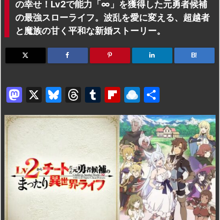
の幸せ！Lv2で能力「∞」を獲得した元勇者候補
の最強スローライフ。波乱を愛に変える、超越者
と魔族の甘く平和な新婚ストーリー。
B!
M
X
Bl
T
T
Fl
R
共
a
u
hr
u
ip
ai
有
st
e
e
m
b
n
o
s
a
bl
o
dr
d
k
d
r
ar
o
o
y
s
d
p.
n
io