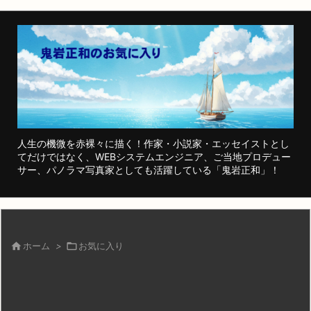
人生の機微を赤裸々に描く！作家・小説家・エッセイストとし
てだけではなく、WEBシステムエンジニア、ご当地プロデュー
サー、パノラマ写真家としても活躍している「鬼岩正和」！

ホーム
>

お気に入り