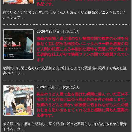
作品です。
観ているだけでお腹が空いて心がじんわり温かくなる最高のアニメを見つけた
からシェア ...
2026年8月7日
:
お気に入り
漆黒の暗闇と逃げ場のない極限空間で観客の心理を容
赦なく追い詰める伝説のパニックホラー映画悪魔の口
が人間の根底にある本能的な恐怖を完璧に呼び覚ます
圧倒的な仕上がりで映画ファンの間で大絶賛されてい
ます
暗闇の中に閉じ込められる恐怖と息の詰まるような緊張感を限界まで高めた至
高のパニッ ...
2026年8月6日
:
お気に入り
実家のうどん屋で釜を開けた瞬間に潜んでいた正体不
明の小さな存在と出会う想定外の事件が発生します。
故郷のうどんと温かい家族愛に包まれながら人生の愛
おしさを思い出させてくれる涙と感動に満ちた至高の
名作です。
最近観て心の底から感動して深く記憶に残った素晴らしい作品があるから紹介
するね。タ ...