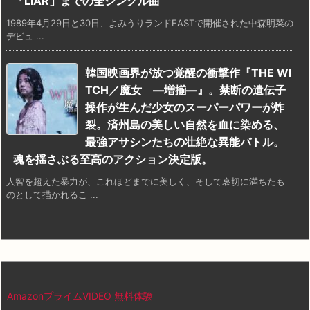
「LIAR」までの全シングル曲
1989年4月29日と30日、よみうりランドEASTで開催された中森明菜の
デビュ ...
韓国映画界が放つ覚醒の衝撃作『THE WI
TCH／魔女 ―増揃―』。禁断の遺伝子
操作が生んだ少女のスーパーパワーが炸
裂。済州島の美しい自然を血に染める、
最強アサシンたちの壮絶な異能バトル。
魂を揺さぶる至高のアクション決定版。
人智を超えた暴力が、これほどまでに美しく、そして哀切に満ちたも
のとして描かれるこ ...
AmazonプライムVIDEO 無料体験