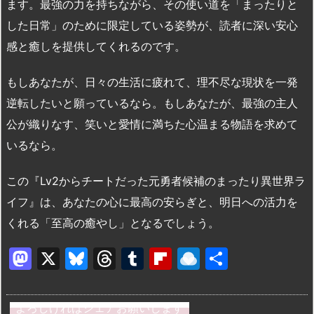
ます。最強の力を持ちながら、その使い道を「まったりと
した日常」のために限定している姿勢が、読者に深い安心
感と癒しを提供してくれるのです。
もしあなたが、日々の生活に疲れて、理不尽な現状を一発
逆転したいと願っているなら。もしあなたが、最強の主人
公が織りなす、笑いと愛情に満ちた心温まる物語を求めて
いるなら。
この『Lv2からチートだった元勇者候補のまったり異世界ラ
イフ』は、あなたの心に最高の安らぎと、明日への活力を
くれる「至高の癒やし」となるでしょう。
M
X
Bl
T
T
Fl
R
共
a
u
hr
u
ip
ai
有
st
e
e
m
b
n
よろしければシェアお願いします