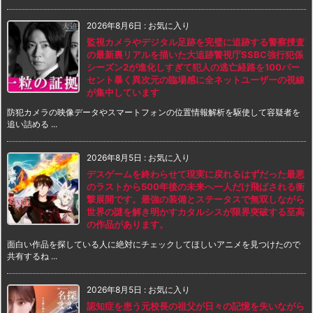
2026年8月6日
:
お気に入り
監視カメラやデジタル足跡を完璧に追跡する警察捜査
の最新裏リアルを描いた大追跡警視庁SSBC強行犯係
シーズン2が進化しすぎて犯人の逃亡経路を100パー
セント暴く異次元の臨場感に全ネットユーザーの視線
が集中しています
防犯カメラの映像データやスマートフォンの位置情報解析を駆使して容疑者を
追い詰める ...
2026年8月5日
:
お気に入り
デスゲームを終わらせて現実に戻れるはずだった最悪
のラストから500年後の未来へ一人だけ飛ばされる衝
撃展開です。最強の装備とステータスで無双しながら
世界の謎を解き明かすカタルシスが限界突破する至高
の作品があります。
面白い作品を探している人に絶対にチェックしてほしいアニメを見つけたので
共有するね ...
2026年8月5日
:
お気に入り
認知症を患う元校長の祖父が日々の記憶を失いながら