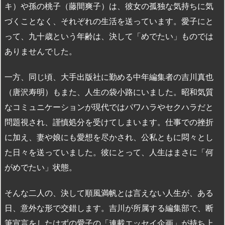
キ）や孫の桃子（藤間爽子）は、彼女の孤独な気持ちに気
づくことなく、それぞれの生活を送っています。愛子にと
って、九十歳という年齢は、決して「めでたい」ものでは
ありませんでした。
一方、同じ頃、大手出版社に勤める中年編集者の吉川真也
（唐沢寿明）もまた、人生の袋小路にいました。昭和気質
なコミュニケーションが現代ではパワハラやセクハラだと
問題視され、謹慎処分を受けてしまいます。仕事での挫折
に加え、妻や娘にも愛想を尽かされ、公私ともに悶々とし
た日々を送っていました。彼にとって、人生はまさに「何
がめでたい」状態。
そんな二人の、決して順風満帆とは言えない人生が、ある
日、意外な形で交錯します。吉川が所属する編集部で、断
筆宣言をしたはずの愛子の「連載エッセイ企画」が持ち上