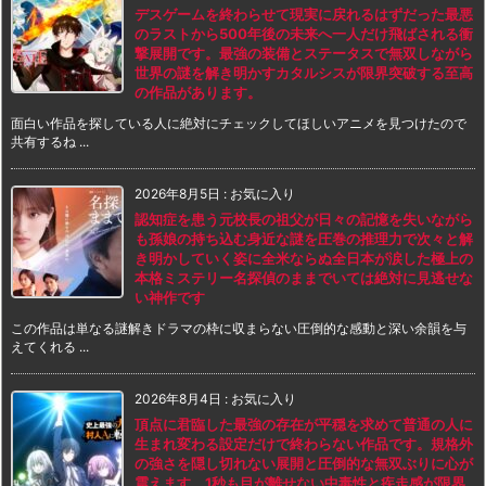
デスゲームを終わらせて現実に戻れるはずだった最悪
のラストから500年後の未来へ一人だけ飛ばされる衝
撃展開です。最強の装備とステータスで無双しながら
世界の謎を解き明かすカタルシスが限界突破する至高
の作品があります。
面白い作品を探している人に絶対にチェックしてほしいアニメを見つけたので
共有するね ...
2026年8月5日
:
お気に入り
認知症を患う元校長の祖父が日々の記憶を失いながら
も孫娘の持ち込む身近な謎を圧巻の推理力で次々と解
き明かしていく姿に全米ならぬ全日本が涙した極上の
本格ミステリー名探偵のままでいては絶対に見逃せな
い神作です
この作品は単なる謎解きドラマの枠に収まらない圧倒的な感動と深い余韻を与
えてくれる ...
2026年8月4日
:
お気に入り
頂点に君臨した最強の存在が平穏を求めて普通の人に
生まれ変わる設定だけで終わらない作品です。規格外
の強さを隠し切れない展開と圧倒的な無双ぶりに心が
震えます。1秒も目が離せない中毒性と疾走感が限界