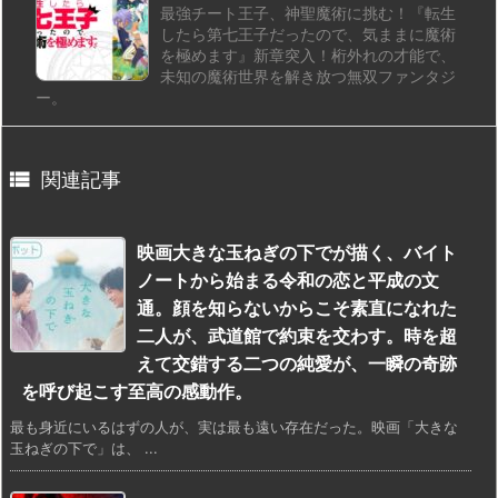
最強チート王子、神聖魔術に挑む！『転生
したら第七王子だったので、気ままに魔術
を極めます』新章突入！桁外れの才能で、
未知の魔術世界を解き放つ無双ファンタジ
ー。

関連記事
映画大きな玉ねぎの下でが描く、バイト
ノートから始まる令和の恋と平成の文
通。顔を知らないからこそ素直になれた
二人が、武道館で約束を交わす。時を超
えて交錯する二つの純愛が、一瞬の奇跡
を呼び起こす至高の感動作。
最も身近にいるはずの人が、実は最も遠い存在だった。映画「大きな
玉ねぎの下で」は、 ...