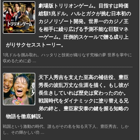
劇場版トリリオンゲーム。目指すは時価
総額1兆ドル。ハルとガクが挑む日本初の
カジノリゾート開発。世界一のカジノ王
を相手に繰り広げる予測不能な巨額マネ
ーゲーム。圧倒的スケールで贈る成り上
がりサクセスストーリー。
1兆ドルを掴み取れ。ハッタリと技術が織りなす究極の夢 世界を掌中に
収めるために必 ...
天下人秀吉を支えた至高の補佐役、豊臣
秀長の波乱万丈な生涯を描く。もし彼が
長生きしていれば歴史は変わったのか。
戦国時代をダイナミックに塗り替える兄
弟の絆と、豊臣家安泰の鍵を握る知略の
物語を徹底解説。
戦国という激動の時代、誰もがその名を知る天下人、豊臣秀吉。しか
し、その輝かしい功 ...