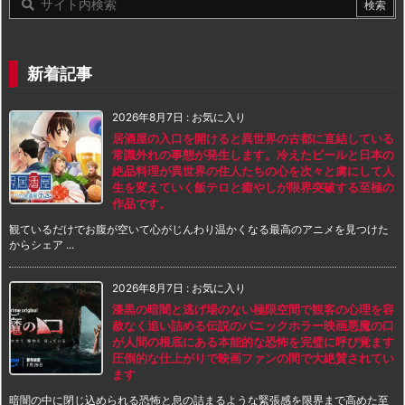
新着記事
2026年8月7日
:
お気に入り
居酒屋の入口を開けると異世界の古都に直結している
常識外れの事態が発生します。冷えたビールと日本の
絶品料理が異世界の住人たちの心を次々と虜にして人
生を変えていく飯テロと癒やしが限界突破する至極の
作品です。
観ているだけでお腹が空いて心がじんわり温かくなる最高のアニメを見つけた
からシェア ...
2026年8月7日
:
お気に入り
漆黒の暗闇と逃げ場のない極限空間で観客の心理を容
赦なく追い詰める伝説のパニックホラー映画悪魔の口
が人間の根底にある本能的な恐怖を完璧に呼び覚ます
圧倒的な仕上がりで映画ファンの間で大絶賛されてい
ます
暗闇の中に閉じ込められる恐怖と息の詰まるような緊張感を限界まで高めた至