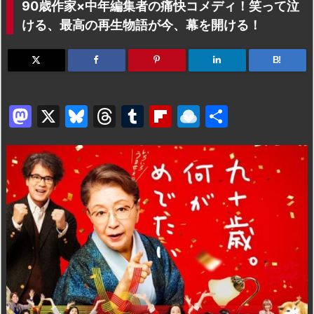
90歳作家×中年編集者の痛快コメディ！笑って泣
ける、最高の再生物語が今、幕を開ける！
B!
M
X
Bl
T
T
Fl
R
共
a
u
hr
u
ip
ai
有
st
e
e
m
b
n
o
s
a
bl
o
dr
d
k
d
r
ar
o
o
y
s
d
p.
n
io