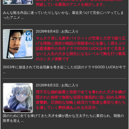
突破している最高のアニメを紹介します。
みんな観る作品に迷っていたりしないかな。最近見つけて完全にハマってしま
ったアニメ ...
2026年8月4日
:
お気に入り
キムタク演じる新米パイロットが空港と大空で繰り広
げる情熱と挫折の物語が視聴者の心を激しく揺さぶり
話題沸騰中の名作ドラマGOOD LUCKは今すぐ見直さ
ないと人生の大きな損失になるレベルで胸を打つ最高
のエンタメ体験です
2003年に放送されて社会現象を巻き起こした伝説のドラマGOOD LUCKが今で
...
2026年8月3日
:
お気に入り
理不尽な婚約破棄と投獄で全てを奪われた天才令嬢が
隠された秘術で無能な祖国を徹底的に追い詰める痛快
復讐劇。圧倒的な知略と経済力で無道な裏切り者たち
を潰していく爽快感あふれる注目作。
国のために全てを捧げてきた天才令嬢が愚かな王太子たちに裏切られ、我慢の
限界を迎え ...