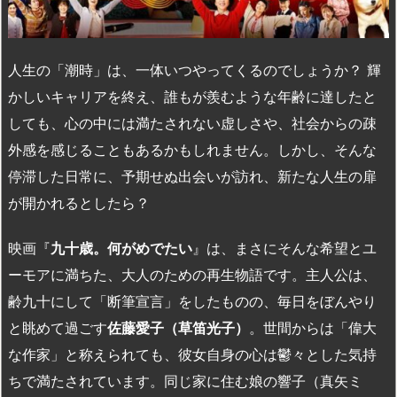
人生の「潮時」は、一体いつやってくるのでしょうか？ 輝
かしいキャリアを終え、誰もが羨むような年齢に達したと
しても、心の中には満たされない虚しさや、社会からの疎
外感を感じることもあるかもしれません。しかし、そんな
停滞した日常に、予期せぬ出会いが訪れ、新たな人生の扉
が開かれるとしたら？
映画『
九十歳。何がめでたい
』は、まさにそんな希望とユ
ーモアに満ちた、大人のための再生物語です。主人公は、
齢九十にして「断筆宣言」をしたものの、毎日をぼんやり
と眺めて過ごす
佐藤愛子（草笛光子）
。世間からは「偉大
な作家」と称えられても、彼女自身の心は鬱々とした気持
ちで満たされています。同じ家に住む娘の響子（真矢ミ