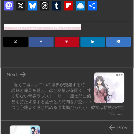
M
X
Bl
T
T
Fl
R
共
a
u
hr
u
ip
ai
有
st
e
e
m
b
n
よろしければシェアお願いします
o
s
a
bl
o
dr
d
k
d
r
ar
o
B!
o
y
s
d
p.
n
io

Next
「近くて遠い」二つの世界が交錯する時──
誤解と偏見を越え、恋と友情が花開く、甘
く切ない青春ラブストーリー！凛太郎に偏
見を持たず接する薫子との時間を戸惑いつ
つも心地よく感じ始める凛太郎だったが、彼女は桔梗の生徒
で……。

Prev