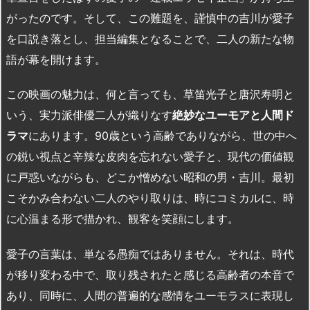
がったのです。そして、この難題を、謹慎中の吉川が愛子
を口説き落とし、担当編集となることで、二人の新たな物
語が幕を開けます。
この映画の魅力は、何と言っても、草笛光子と唐沢寿明と
いう、実力派俳優二人が織りなす
絶妙なユーモアと人間ド
ラマ
にあります。90歳という高齢でありながら、世の中へ
の鋭い視点と辛辣な皮肉を忘れない愛子と、現代の価値観
に戸惑いながらも、どこか憎めない昭和の男・吉川。最初
こそかみ合わない二人のやり取りは、時にコミカルに、時
に心温まる形で描かれ、観客を笑顔にします。
愛子の言葉は、単なる愚痴ではありません。それは、時代
が移り変わる中で、取り残されたと感じる高齢者の本音で
あり、同時に、人間の普遍的な感情をユーモラスに表現し