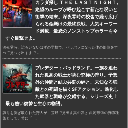
カラダ探し ＴＨＥ ＬＡＳＴ ＮＩＧＨＴ。
絶望のループが呼び起こす新たな呪いと
衝撃の結末。深夜零時の校舎で繰り広げ
られる命懸けの最終決戦。人気キーワー
ド満載、最恐のノンストップホラーを今
すぐ目撃せよ。
深夜零時、誰もいないはずの学校で、バラバラになった体の部位をす
べて見つけ出すまで ...
プレデター：バッドランド。一族を追わ
れた孤高の戦士が挑む究極の狩り。予想
外の仲間と結ぶ共闘の絆と、未知なる強
敵との死闘を描くSFアクション。進化し
た武器と戦略が交錯する、シリーズ史上
最も熱い復讐と生存の物語。
誇りを剥ぎ取られた狩人が、荒野で見出す真の強さ 銀河最強の狩猟種
族として、常に「 ...