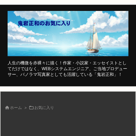
人生の機微を赤裸々に描く！作家・小説家・エッセイストとし
てだけではなく、WEBシステムエンジニア、ご当地プロデュー
サー、パノラマ写真家としても活躍している「鬼岩正和」！

ホーム
>

お気に入り