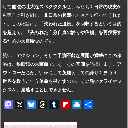
して
魔法の壮大なスペクタクル
は、私たちを
日常の現実
か
ら完全に引き離し、
非日常の興奮
へと連れて行ってくれま
す。この物語は、
「失われた遺物」を回収するという目的
を超えて、「失われた自分自身の誇りや信頼」を再獲得す
る
ための
大冒険
なのです。
笑い
、
アクション
、そして
予測不能な展開
が
満載
のこの作
品は、
映画館の大画面
でこそ、その
真価
を発揮します。
ア
ウトローたち
が、いかにして
英雄
としての
誇り
を見つけ、
世界を救う
という
使命
を果たすのか。その
熱いクライマッ
クス
を、
見逃すことはできません
。
M
X
Bl
T
T
Fl
R
共
a
u
hr
u
ip
ai
有
st
e
e
m
b
n
よろしければシェアお願いします