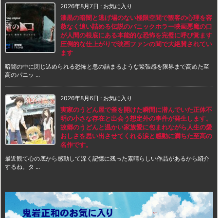
2026年8月7日
:
お気に入り
漆黒の暗闇と逃げ場のない極限空間で観客の心理を容
赦なく追い詰める伝説のパニックホラー映画悪魔の口
が人間の根底にある本能的な恐怖を完璧に呼び覚ます
圧倒的な仕上がりで映画ファンの間で大絶賛されてい
ます
暗闇の中に閉じ込められる恐怖と息の詰まるような緊張感を限界まで高めた至
高のパニッ ...
2026年8月6日
:
お気に入り
実家のうどん屋で釜を開けた瞬間に潜んでいた正体不
明の小さな存在と出会う想定外の事件が発生します。
故郷のうどんと温かい家族愛に包まれながら人生の愛
おしさを思い出させてくれる涙と感動に満ちた至高の
名作です。
最近観て心の底から感動して深く記憶に残った素晴らしい作品があるから紹介
するね。タ ...