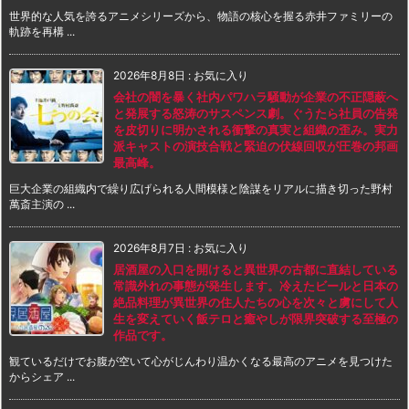
世界的な人気を誇るアニメシリーズから、物語の核心を握る赤井ファミリーの
軌跡を再構 ...
2026年8月8日
:
お気に入り
会社の闇を暴く社内パワハラ騒動が企業の不正隠蔽へ
と発展する怒涛のサスペンス劇。ぐうたら社員の告発
を皮切りに明かされる衝撃の真実と組織の歪み。実力
派キャストの演技合戦と緊迫の伏線回収が圧巻の邦画
最高峰。
巨大企業の組織内で繰り広げられる人間模様と陰謀をリアルに描き切った野村
萬斎主演の ...
2026年8月7日
:
お気に入り
居酒屋の入口を開けると異世界の古都に直結している
常識外れの事態が発生します。冷えたビールと日本の
絶品料理が異世界の住人たちの心を次々と虜にして人
生を変えていく飯テロと癒やしが限界突破する至極の
作品です。
観ているだけでお腹が空いて心がじんわり温かくなる最高のアニメを見つけた
からシェア ...