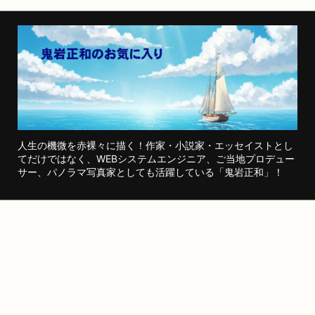
人生の機微を赤裸々に描く！作家・小説家・エッセイストとし
てだけではなく、WEBシステムエンジニア、ご当地プロデュー
サー、パノラマ写真家としても活躍している「鬼岩正和」！