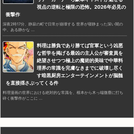
視点の逆転と極限の恐怖。2026年必見の
衝撃作
深夜2時17分、静寂の町で日常が崩壊する 世界が寝静まった深い闇の
中、ある静かな ...
料理は勝負であり勝てば官軍という凶悪
な哲学を掲げる最凶の主人公が審査員を
絶望させつつ極上の魔術的美味で中華料
理界の常識を完膚なきまでに破壊し尽く
す暗黒厨房エンターテインメントが脳髄
を直接揺さぶってくる件
料理漫画の世界における絶対的な常識を、根本から木っ端微塵に打ち
砕く衝撃作がここに ...