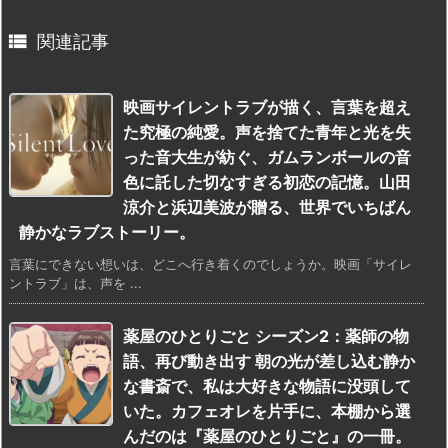

関連記事
映画サイレントラブが描く、言葉を超え
た究極の純愛。声を捨てた青年と光を失
った音大生が紡ぐ、ガムランボールの音
色に託した切なすぎる初恋の記憶。山田
涼介と浜辺美波が贈る、世界でいちばん
静かなラブストーリー。
言葉にできない想いは、どこへ行き着くのでしょうか。映画「サイレ
ントラブ」は、声を ...
薬屋のひとりごと シーズン2：薬師の物
語、再び動き出す 朝の光が差し込む静か
な書斎で、私は大好きな物語に没頭して
いた。カフェオレを片手に、本棚から選
んだのは『薬屋のひとりごと』の一冊。