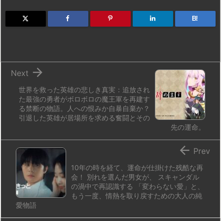
o
s
a
bl
o
dr
d
k
d
r
ar
o
B!
o
y
s
d
p.
n
io

Next
世界を救った英雄の悲しき真実：追放され
た最強の勇者がボロボロの魔王軍を再建す
る禁断の物語。人への恨みか自暴自棄か？
引退した英雄が居場所を求める奮闘とその
先の運命。

Prev
10年の時を経て、運命が仕掛けた残酷な再
会！ 別れを選んだ男女が、 スキャンダル
の渦中で再認識する 「変わらない愛」と、
もう一度、情熱を取り戻すための大人の純
愛物語