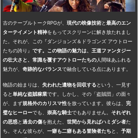
古のテーブルトーク
RPG
が、
現代の映像技術
と
最高のエン
ターテイメント精神
をもってスクリーンに解き放たれまし
た。それが、この『ダンジョンズ＆ドラゴンズ アウトロー
たちの誇り』
です。この物語の魅力は、王道ファンタジー
の壮大さと、常識を覆すアウトローたちの
人間味あふれる
魅力が、
奇跡的なバランス
で融合している点にあります。
物語の始まりは、
失われた遺物を回収する
という、一見す
ると
単純な盗賊稼業
です。しかし、その「盗賊団」の面々
が、まず
規格外のカリスマ性
を放っています。彼らは、
完
璧なヒーロー
でも、
崇高な騎士
でもありません。
それぞれ
の思惑
と
過去の傷
を抱えた、
世間から見ればハミダシ者
た
ち。そんな彼らが、
一癖も二癖もある冒険者たち
と、
予期