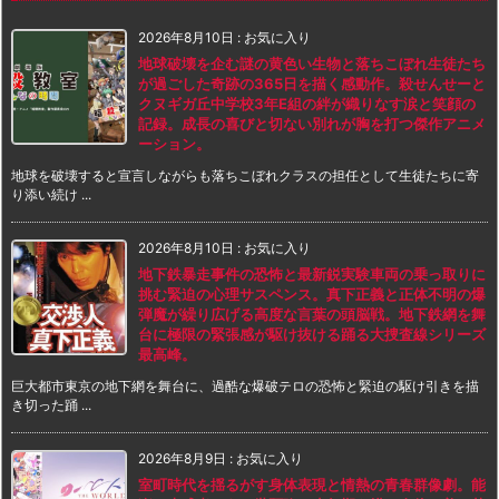
2026年8月10日
:
お気に入り
地球破壊を企む謎の黄色い生物と落ちこぼれ生徒たち
が過ごした奇跡の365日を描く感動作。殺せんせーと
クヌギガ丘中学校3年E組の絆が織りなす涙と笑顔の
記録。成長の喜びと切ない別れが胸を打つ傑作アニメ
ーション。
地球を破壊すると宣言しながらも落ちこぼれクラスの担任として生徒たちに寄
り添い続け ...
2026年8月10日
:
お気に入り
地下鉄暴走事件の恐怖と最新鋭実験車両の乗っ取りに
挑む緊迫の心理サスペンス。真下正義と正体不明の爆
弾魔が繰り広げる高度な言葉の頭脳戦。地下鉄網を舞
台に極限の緊張感が駆け抜ける踊る大捜査線シリーズ
最高峰。
巨大都市東京の地下網を舞台に、過酷な爆破テロの恐怖と緊迫の駆け引きを描
き切った踊 ...
2026年8月9日
:
お気に入り
室町時代を揺るがす身体表現と情熱の青春群像劇。能