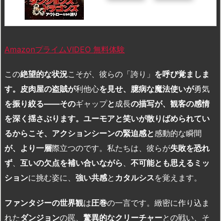
AmazonプライムVIDEO 無料体験
この
絶望的な状況
こそが、彼らの「誇り」
を呼び覚ましま
す。皮肉屋の盗賊が
利他心
を見せ、臆病な魔法使いが
勇気
を振り絞る——その
ギャップ
と
成長
の描写が、観客の感情
を深く揺さぶります。ユーモアと笑いが散りばめられてい
るからこそ、アクションシーンの緊迫感と
感動的な瞬間
が、より一層
際立つのです。私たちは、彼らが
失敗を恐れ
ず
、
互いの欠点を補い合いながら
、
不可能とも思えるミッ
ション
に挑む姿に、
強い共感
と
カタルシス
を覚えます。
ファンタジーの世界観
は
圧巻
の一言です。緻密に作り込ま
れた
ダンジョン
の罠、
驚異的なクリーチャー
との戦い、そ