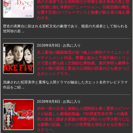
楽の大成者である世阿弥の少年期を描き身体の美と芸
の深淵に挑む革新的アニメーション。伝統芸能の概念
を覆す圧巻のパフォーマンスと熱量が観る者の魂を震
わせる。
歴史の表舞台に刻まれる室町文化の象徴であり、能楽の大成者として知られる
世阿弥の若 ...
2026年8月9日
:
お気に入り
史上最強の義賊集団が放つ極上の痛快クライムエンタ
ーテインメント作品。華麗な盗みと予測不能のトリッ
クで悪を撃ち抜く圧倒的な爽快感。唐沢寿明ら豪華キ
ャスト陣の競演と緊迫の心理戦が読者の心を惹きつけ
る大ヒットドラマ。
洗練された犯罪美学と重厚な人間ドラマが融合した大ヒット名作テレビドラマ
作品をご紹 ...
2026年8月8日
:
お気に入り
赤井一家の正体と複雑な人間関係を暴く重要エピソー
ドが結集した劇場総集編。FBI捜査官赤井秀一の偽装
死の真相と謎多き家族の密接な関わりが浮き彫りにな
る衝撃の記録。コナンの世界観を深化させる圧巻のミ
ステリー。