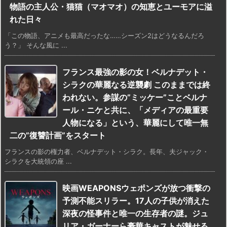
物語の主人公・猫猫（マオマオ）の知恵とユーモアに溢
れた日々
「この物語、アニメも最高だったな……シーズン2はどうなるんだろ
う？」 そんな風に ...
フランス最強の影の女！ベルナデット・
シラクの華麗なる逆襲劇 このままでは終
われない。参謀の”ミッケー”ことベルナ
ール・ニケと共に、「メディアの最重要
人物になる」という、華麗にして唯一無
二の”復讐計画”をスタート
フランスの影の権力者、ベルナデット・シラク。長年、夫ジャック・
シラクを大統領の座 ...
映画WEAPONSウェポンズが放つ衝撃の
予測不能スリラー。17人の子供が消えた
深夜の怪事件と唯一の生存者の謎。ジュ
リア・ガーナーら豪華キャストが魅せる