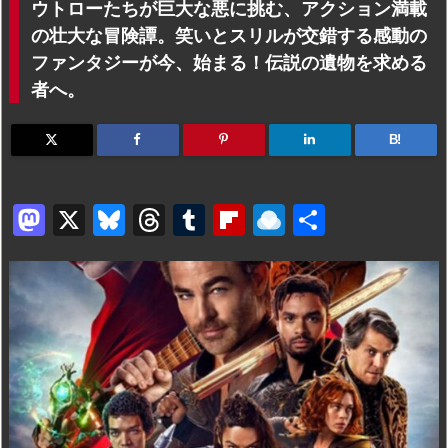
ウトローたちが巨大な悪に挑む、アクション満載
の壮大な冒険譚。笑いとスリルが交錯する感動の
ファンタジーが今、始まる！伝説の遺物を求める
者へ。
B!
M
X
Bl
T
T
Fl
R
共
a
u
hr
u
ip
ai
有
st
e
e
m
b
n
o
s
a
bl
o
dr
d
k
d
r
ar
o
o
y
s
d
p.
n
io