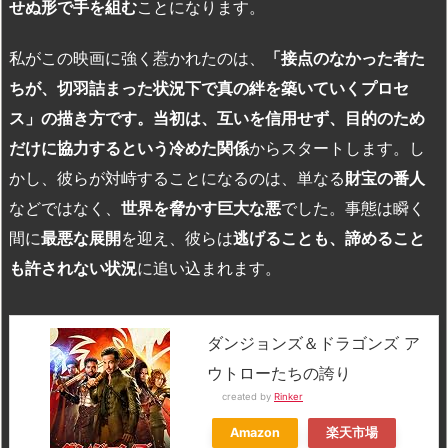
せぬ形で手を組む
ことになります。
私がこの映画に強く惹かれたのは、
「接点のなかった者た
ちが、切羽詰まった状況下で真の絆を築いていくプロセ
ス」の描き方です。当初は、互いを信用せず、目的のため
だけに協力するという冷めた関係
からスタートします。し
かし、彼らが対峙することになるのは、単なる
財宝の番人
などではなく、
世界を脅かす巨大な悪
でした。事態は瞬く
間に
最悪な展開
を迎え、彼らは
逃げることも、諦めること
も許されない状況
に追い込まれます。
ダンジョンズ＆ドラゴンズ ア
ウトローたちの誇り
created by
Rinker
Amazon
楽天市場