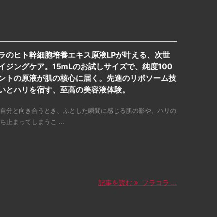
ラのヒト幹細胞培養エキス原液LPが叶える、次世
イジングケア。15mLのお試しサイズで、純度100
ントの原液が肌の核心に届く。先進のリポソーム技
いとハリを宿す、至高の美容液体験。
自分と向き合うとき、ふとした瞬間に感じる肌の影や、ハリの
ち止まってしまうこ ...
記事を読む
フラコラ ...