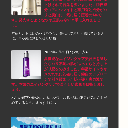
上げされて言葉を失いました。独自成
分コアキシマイドと薬用有効成分がハ
リと美白に一気に届く圧巻の1本で
す。発光するようなツヤ玉肌を今すぐ手に入れましょ
う。
年齢とともに肌のハリやツヤが失われてきたと感じている人
に、真っ先に試してほしい画 ...
2026年7月30日
:
お気に入り
高機能なエイジングケア美容液を試し
たらハリ不足の肌がふっくらと持ち上
がり息をのみました。年齢サインやキ
メの乱れに的確に届く独自のアプロー
チで引き締まった肌へ導く実力派で
す。本気のエイジングケアで若々しい素肌を目指しまし
ょう。
ハリの低下や乾燥による小ジワ、お肌の弾力不足が気になり始
めているなら、迷わず手に ...