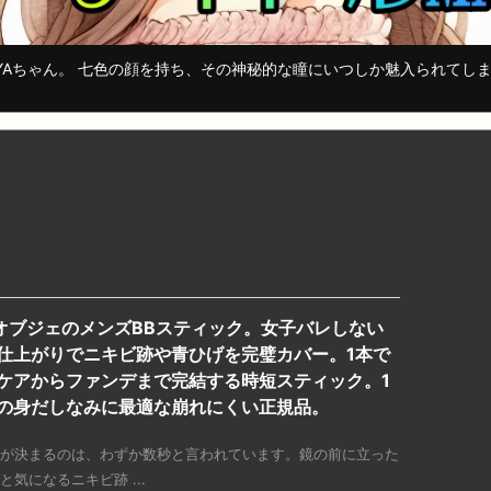
YAちゃん。 七色の顔を持ち、その神秘的な瞳にいつしか魅入られてし
EオブジェのメンズBBスティック。女子バレしない
仕上がりでニキビ跡や青ひげを完璧カバー。1本で
ケアからファンデまで完結する時短スティック。1
の身だしなみに最適な崩れにくい正規品。
が決まるのは、わずか数秒と言われています。鏡の前に立った
と気になるニキビ跡 ...