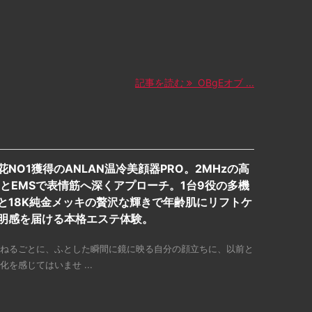
記事を読む
OBgEオブ ...
花NO1獲得のANLAN温冷美顔器PRO。2MHzの高
FとEMSで表情筋へ深くアプローチ。1台9役の多機
と18K純金メッキの贅沢な輝きで年齢肌にリフトケ
明感を届ける本格エステ体験。
ねるごとに、ふとした瞬間に鏡に映る自分の顔立ちに、以前と
化を感じてはいませ ...