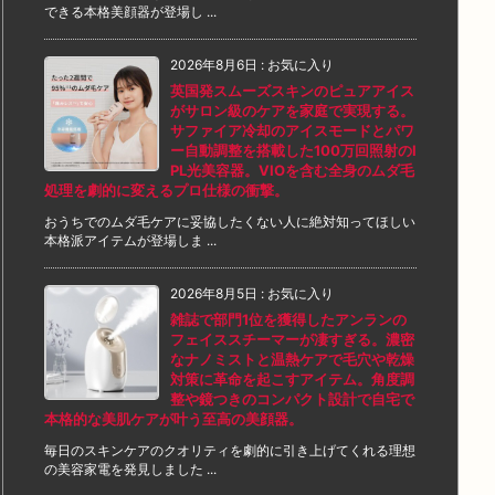
できる本格美顔器が登場し ...
2026年8月6日
:
お気に入り
英国発スムーズスキンのピュアアイス
がサロン級のケアを家庭で実現する。
サファイア冷却のアイスモードとパワ
ー自動調整を搭載した100万回照射のI
PL光美容器。VIOを含む全身のムダ毛
処理を劇的に変えるプロ仕様の衝撃。
おうちでのムダ毛ケアに妥協したくない人に絶対知ってほしい
本格派アイテムが登場しま ...
2026年8月5日
:
お気に入り
雑誌で部門1位を獲得したアンランの
フェイススチーマーが凄すぎる。濃密
なナノミストと温熱ケアで毛穴や乾燥
対策に革命を起こすアイテム。角度調
整や鏡つきのコンパクト設計で自宅で
本格的な美肌ケアが叶う至高の美顔器。
毎日のスキンケアのクオリティを劇的に引き上げてくれる理想
の美容家電を発見しました ...