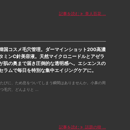
記事を読む
美人百花 ...
韓国コスメ毛穴管理。ダーマインショット200高濃
タミンC針美容液。天然マイクロニードルとアゼラ
が肌の奥まで届き圧倒的な透明感へ。エシエンスの
セラムで毎日を特別な集中エイジングケアに。
たびに、ため息をついてしまう瞬間はありませんか。小鼻の周
つ毛穴、どんよりと ...
記事を読む
話題の韓 ...