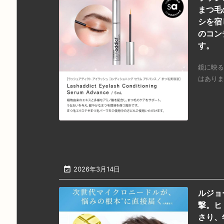
まつ毛
シを宿
のコン
す。
鏡に映る
はありま

2026年3月14日
ルジョ
撃。ヒ
さり、