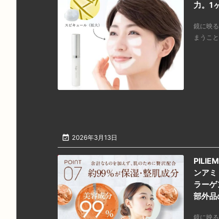
力。1
鏡に映る
まうこと

2026年3月13日
PIL
ンアミ
ラーゲ
部外品
鏡に映る