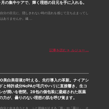
ヶ月の集中ケアで、輝く理想の目元を手に入れる。
自分の目元に、隠しきれない時の流れを感じて立ち止まってし
はありませんか。繊 ...
記事を読む
ルジョー ...
IEMO美白美容液が叶える、先行導入の革新。ナイアシ
ドと特許成分NcPAが毛穴やハリに直接響き、生コ
ンが潤いを密閉。28包の個包装に凝縮された医薬
の力が、曇りのない理想の肌を呼び覚ます。
自分と向き合うとき、ふと視線が止まる「影」や「曇り」。そ