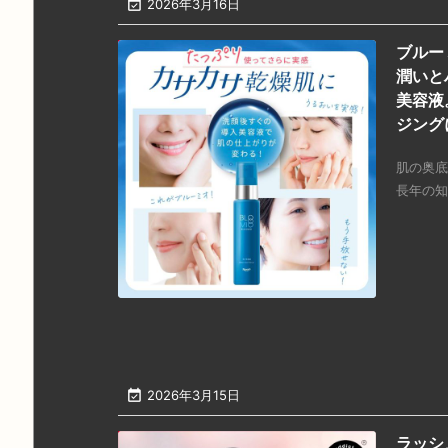

2026年3月16日
ブルー
潤いと
美容液
ジング
肌の奥底
長年の知

2026年3月15日
ラッシ