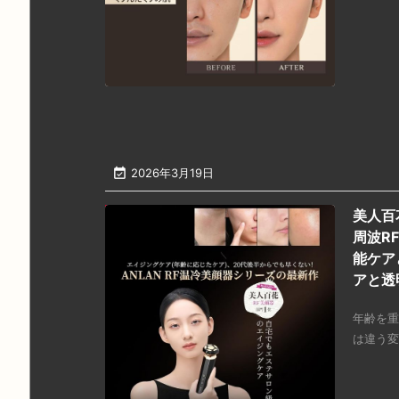

2026年3月19日
美人百
周波R
能ケア
アと透
年齢を重
は違う変