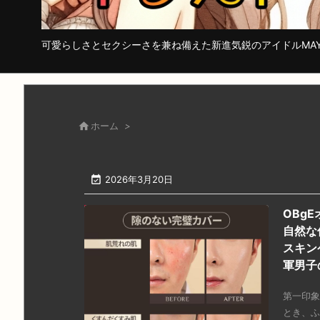
可愛らしさとセクシーさを兼ね備えた新進気鋭のアイドルMA

ホーム
>

2026年3月20日
OBg
自然な
スキン
軍男子
第一印象
とき、ふ