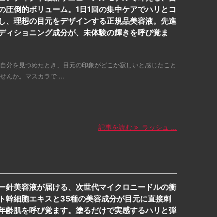
の圧倒的ボリューム。1日1回の集中ケアでハリとコ
し、理想の目元をデザインする正規品美容液。先進
ディショニング成分が、未体験の輝きを呼び覚ま
自分を見つめたとき、目元の印象がどこか寂しいと感じたこと
せんか。マスカラで ...
記事を読む
ラッシュ ...
ー針美容液が届ける、次世代マイクロニードルの衝
ト幹細胞エキスと35種の美容成分が目元に直接刺
年齢肌を呼び覚ます。塗るだけで実感するハリと弾