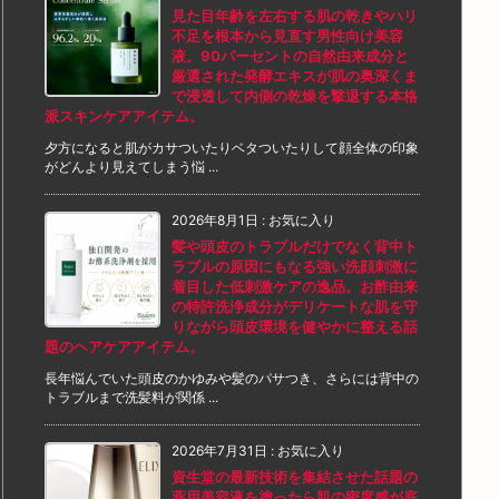
見た目年齢を左右する肌の乾きやハリ
不足を根本から見直す男性向け美容
液。90パーセントの自然由来成分と
厳選された発酵エキスが肌の奥深くま
で浸透して内側の乾燥を撃退する本格
派スキンケアアイテム。
夕方になると肌がカサついたりベタついたりして顔全体の印象
がどんより見えてしまう悩 ...
2026年8月1日
:
お気に入り
髪や頭皮のトラブルだけでなく背中ト
ラブルの原因にもなる強い洗顔刺激に
着目した低刺激ケアの逸品。お酢由来
の特許洗浄成分がデリケートな肌を守
りながら頭皮環境を健やかに整える話
題のヘアケアアイテム。
長年悩んでいた頭皮のかゆみや髪のパサつき、さらには背中の
トラブルまで洗髪料が関係 ...
2026年7月31日
:
お気に入り
資生堂の最新技術を集結させた話題の
薬用美容液を塗ったら肌の密度感が底