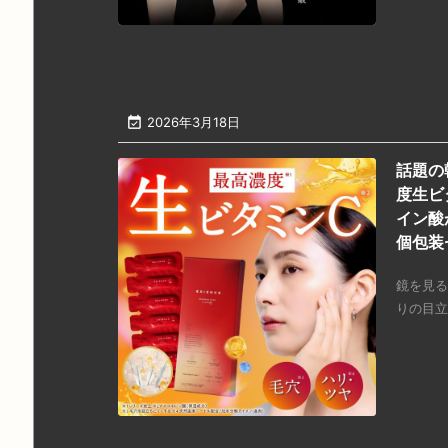

2026年3月18日
話題の
度生ビ
イン酸
個包装
鏡を見る
りの目立