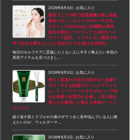
2026年8月4日
:
お気に入り
美容マニアの間で話題沸騰の飲む高級
液体ビタミンエルリスがヤバすぎる。
ビタミンC2000mgと22種類の美容
成分を配合したドリンクと2粒のハイ
ブリッド設計。リッチレモン風味で本
気で自分を磨きたい人に頂点のケアを届ける自信作。
毎日のセルフケアに妥協したくない人に今すぐ教えたい本気の
美容アイテムを見つけまし ...
2026年8月3日
:
お気に入り
長引く肌荒れや毛穴の黒ずみに直接ア
プローチする話題のホームケアアイテ
ム。ティーツリーとヨモギのハーブ成
分が角質や皮脂汚れを優しく取り除き
滑らかな素肌へと整える本格ピーリン
グパック。
繰り返す肌トラブルや小鼻のザラつきに長年悩んでいる人に教
えたいのが、ウェルダーマ ...
2026年8月2日
:
お気に入り