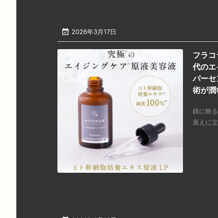

2026年3月17日
フラコ
代のエ
パーセ
術が潤
鏡に映る
衰えに立