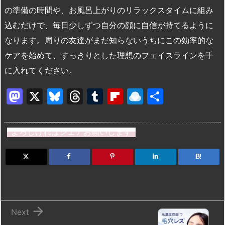
の準備の時間や、お風呂上がりのリラックスタイムに組み
込むだけで、毎日少しずつ自分の顔に自信が持てるように
なります。周りの友達がまだ知らないうちにこの効率的な
ケアを始めて、すっきりとした理想のフェイスラインを手
に入れてください。
M
X
Bl
T
T
Fl
R
共
a
u
hr
u
ip
ai
有
st
e
e
m
b
n
よろしければシェアお願いします
o
s
a
bl
o
dr
d
k
d
r
ar
o
B!
o
y
s
d
p.
n
io

Next