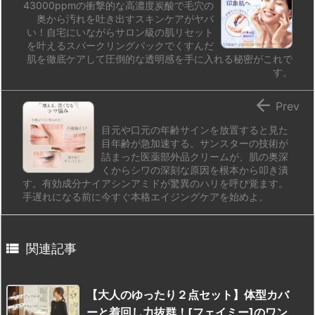
43000ppmの衝撃的な高濃度炭酸で毛穴の
奥から汚れを吐き出すスキンケアがヤバ
い！自宅にいながらサロン級の肌リセット
を叶えるスパークリングパックでくすんだ
肌を徹底ケアして圧倒的な透明感を手に入れる秘密がこれで
す。

Prev
目元や口元の年齢サインを放置すると見た
目年齢が急加速する。サンスターの技術が
詰まった医薬部外品クリームが、肌の奥深
くからシワの深刻な原因を根本から叩き潰
す。有効成分ナイアシンアミドが驚異のハリを呼び覚ます。
手遅れになる前に今すぐ本格エイジングケアを始めよ。

関連記事
【大人のゆったり２点セット】体型カバ
ーと着回し力抜群！[フェイミー]のワン