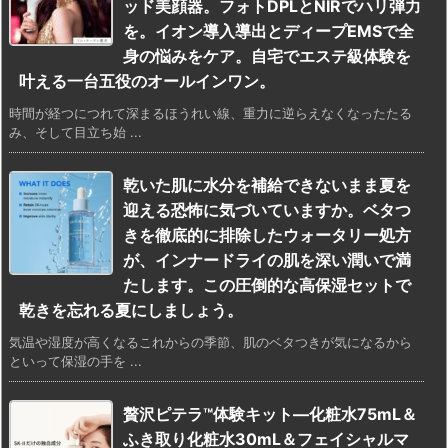
ッド美顔器。フォトDPLとNIRでハリ弾力
を。イオン導入導出とディープEMSで全
身の悩みをケア。自宅でエステ級体験を
叶える一台五役のオールインワン。
時間が経つにつれて深まるほうれい線、重力に逆らえなくなったたる
み、そして目立ち始 ...
乾いた肌に水分を補給できないまま夏を
迎える恐怖に気づいていますか。ベタつ
きを徹底的に排除したウォータリー処方
が、インナードライの肌を深い潤いで満
たします。この圧倒的な高保湿セットで
乾きを忘れる夏にしましょう。
気温や湿度が高くなるこれからの季節、肌のベタつきが気になるから
といって保湿の手を ...
贅沢ピテラ™体験キット―化粧水75mL＆
ふき取り化粧水30mL＆フェイシャルマ