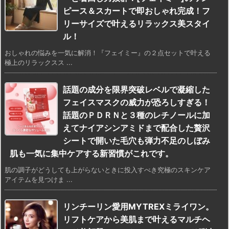
ピース＆スカートで即おしゃれ完成！フ
リーサイズで叶えるリラックス美スタイ
ル！
おしゃれの悩みを一気に解消！『フェイミー』の２点セットで叶える
極上のリラックスス ...
話題の成分を限界突破レベルで凝縮した
フェイスマスクの威力が恐ろしすぎる！
話題のＰＤＲＮと３種のレチノールに加
えてナイアシンアミドまで配合した贅沢
シートで開いた毛穴も弾力不足のしぼみ
肌も一気に集中ケアする新習慣がこれです。
肌の調子がどうしても上がらないときに投入すべき究極のスキンケア
アイテムを見つけま ...
リンチーリン愛用MYTREXミライワン。
リフトケアから美肌まで叶えるマルチヘ