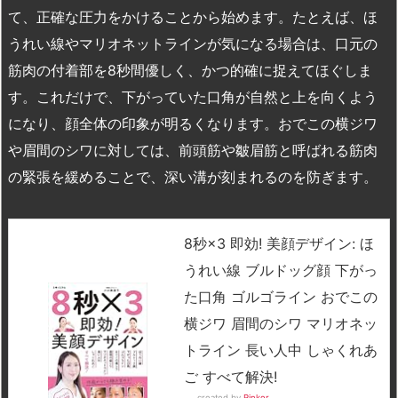
て、正確な圧力をかけることから始めます。たとえば、ほ
うれい線やマリオネットラインが気になる場合は、口元の
筋肉の付着部を8秒間優しく、かつ的確に捉えてほぐしま
す。これだけで、下がっていた口角が自然と上を向くよう
になり、顔全体の印象が明るくなります。おでこの横ジワ
や眉間のシワに対しては、前頭筋や皺眉筋と呼ばれる筋肉
の緊張を緩めることで、深い溝が刻まれるのを防ぎます。
8秒×3 即効! 美顔デザイン: ほ
うれい線 ブルドッグ顔 下がっ
た口角 ゴルゴライン おでこの
横ジワ 眉間のシワ マリオネッ
トライン 長い人中 しゃくれあ
ご すべて解決!
created by
Rinker