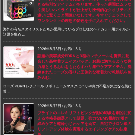
きる特別なアイテムがあります。使った瞬間にムラな
く美しいハイライトが仕上がり圧倒的なクオリティの
違いに驚くこと間違いなしです。今すぐチェックして
ワンランク上の理想の髪色を手に入れてください。
海外の有名スタイリストたちが愛用しているプロ仕様のヘアカラー用ホイルが
話題を集め ...
2026年8月8日
:
お気に入り
話題の美容成分PDRNと3種のレチノールを贅沢に配
合した高密着フェイスパック。お肌に満ちるような弾
力感とうるおいをもたらすハリ集中ケアアイテム。洗
練されたローズの香りと圧倒的な密着力で乾燥肌を包
み込む。
ローズ PDRN レチノール リボリュームマスクはハリや弾力不足が気になる肌に
贅 ...
2026年8月7日
:
お気に入り
ブライトのエレキリフトピンクが顔の印象を劇的に変
える本格美顔器として話題。強力なEMS機能で引き
締めケアと乾燥小じわケアを両立。自宅でサロン級の
リフトアップ体験を実現するエイジングケアの決定
版。