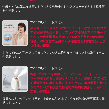
年齢とともに気になる顔のもたつきや乾燥小じわへアプローチできる本格美顔
器が登場し ...
2026年8月6日
:
お気に入り
英国発スムーズスキンのピュアアイスがサロン級のケ
アを家庭で実現する。サファイア冷却のアイスモード
とパワー自動調整を搭載した100万回照射のIPL光美
容器。VIOを含む全身のムダ毛処理を劇的に変えるプ
ロ仕様の衝撃。
おうちでのムダ毛ケアに妥協したくない人に絶対知ってほしい本格派アイテム
が登場しま ...
2026年8月5日
:
お気に入り
雑誌で部門1位を獲得したアンランのフェイススチー
マーが凄すぎる。濃密なナノミストと温熱ケアで毛穴
や乾燥対策に革命を起こすアイテム。角度調整や鏡つ
きのコンパクト設計で自宅で本格的な美肌ケアが叶う
至高の美顔器。
毎日のスキンケアのクオリティを劇的に引き上げてくれる理想の美容家電を発
見しました ...