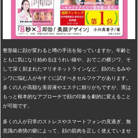
n
io
整形級に顔が変わると噂の手法を知っていますか。年齢と
ともに気になり始めるほうれい線や、おでこの横ジワ、そ
して深く刻まれたマリオネットラインなど、顔のたるみや
シワに悩む人が今すぐに試すべきセルフケアがあります。
多くの人が高額な美容液やエステに頼りがちですが、実は
もっと根本的なアプローチで顔の印象を劇的に変えること
が可能です。
多くの人が日常のストレスやスマートフォンの見過ぎ、無
意識の表情の癖によって、顔の筋肉を正しく使えていませ