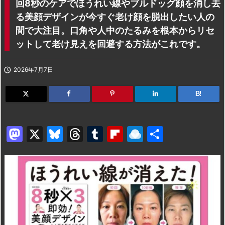
回8秒のケアでほうれい線やブルドッグ顔を消し去
る美顔デザインが今すぐ老け顔を脱出したい人の
間で大注目。口角や人中のたるみを根本からリセ
ットして老け見えを回避する方法がこれです。

2026年7月7日
B!
M
X
Bl
T
T
Fl
R
共
a
u
hr
u
ip
ai
有
st
e
e
m
b
n
o
s
a
bl
o
dr
d
k
d
r
ar
o
o
y
s
d
p.