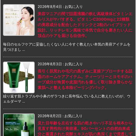
2026年8月4日
:
お気に入り
美容マニアの間で話題沸騰の飲む高級液体ビタミンエ
ルリスがヤバすぎる。ビタミンC2000mgと22種類
の美容成分を配合したドリンクと2粒のハイブリッド
設計。リッチレモン風味で本気で自分を磨きたい人に
頂点のケアを届ける自信作。
毎日のセルフケアに妥協したくない人に今すぐ教えたい本気の美容アイテムを
見つけまし ...
2026年8月3日
:
お気に入り
長引く肌荒れや毛穴の黒ずみに直接アプローチする話
題のホームケアアイテム。ティーツリーとヨモギのハ
ーブ成分が角質や皮脂汚れを優しく取り除き滑らかな
素肌へと整える本格ピーリングパック。
繰り返す肌トラブルや小鼻のザラつきに長年悩んでいる人に教えたいのが、ウ
ェルダーマ ...
2026年8月2日
:
お気に入り
見た目年齢を左右する肌の乾きやハリ不足を根本から
見直す男性向け美容液。90パーセントの自然由来成
分と厳選された発酵エキスが肌の奥深くまで浸透して