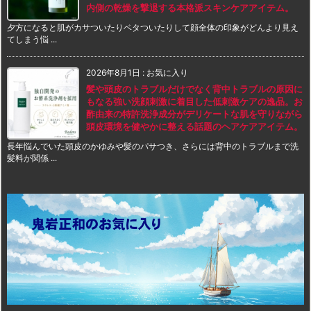
内側の乾燥を撃退する本格派スキンケアアイテム。
夕方になると肌がカサついたりベタついたりして顔全体の印象がどんより見え
てしまう悩 ...
2026年8月1日
:
お気に入り
髪や頭皮のトラブルだけでなく背中トラブルの原因に
もなる強い洗顔刺激に着目した低刺激ケアの逸品。お
酢由来の特許洗浄成分がデリケートな肌を守りながら
頭皮環境を健やかに整える話題のヘアケアアイテム。
長年悩んでいた頭皮のかゆみや髪のパサつき、さらには背中のトラブルまで洗
髪料が関係 ...