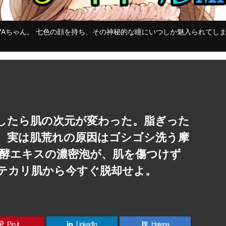
YAちゃん。 七色の顔を持ち、その神秘的な瞳にいつしか魅入られてし
したら肌の次元が変わった。脂ぎった
、実は肌荒れの原因はゴシゴシ洗う摩
発酵エキスの濃密泡が、肌を傷つけず
テカリ肌から今すぐ脱却せよ。
Pin it
LinkedIn
B!
Hatena