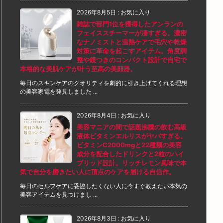
2026年8月5日
:
お気に入り
雑誌で部門1位を獲得したアンランの
フェイススチーマーが凄すぎる。濃密
なナノミストと温熱ケアで毛穴や乾燥
対策に革命を起こすアイテム。角度調
整や鏡つきのコンパクト設計で自宅で
本格的な美肌ケアが叶う至高の美顔器。
毎日のスキンケアのクオリティを劇的に引き上げてくれる理想
の美容家電を発見しました ...
2026年8月4日
:
お気に入り
美容マニアの間で話題沸騰の飲む高級
液体ビタミンエルリスがヤバすぎる。
ビタミンC2000mgと22種類の美容
成分を配合したドリンクと2粒のハイ
ブリッド設計。リッチレモン風味で本
気で自分を磨きたい人に頂点のケアを届ける自信作。
毎日のセルフケアに妥協したくない人に今すぐ教えたい本気の
美容アイテムを見つけまし ...
2026年8月3日
:
お気に入り