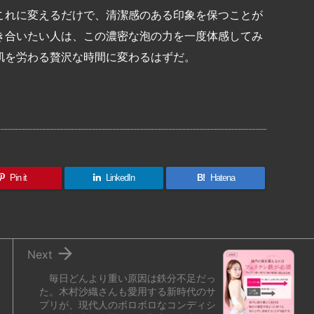
これに変えるだけで、清潔感のある印象を保つことが
き合いたい人は、この濃密な泡の力を一度体感してみ
肌を労わる贅沢な時間に変わるはずだ。
共
有
Pin it
LinkedIn
B!
Hatena

Next
毎日どんより重い原因は鉄分不足だっ
た。木村沙織さんも愛用する新時代のサ
プリが、現代人のボロボロなコンディシ