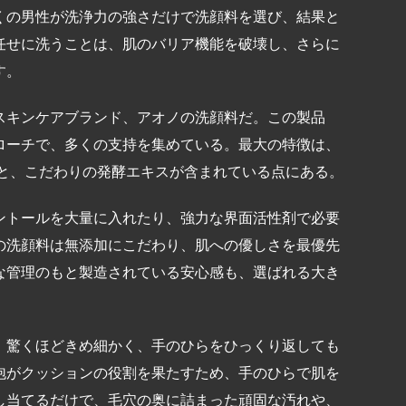
くの男性が洗浄力の強さだけで洗顔料を選び、結果と
任せに洗うことは、肌のバリア機能を破壊し、さらに
す。
スキンケアブランド、アオノの洗顔料だ。この製品
ローチで、多くの支持を集めている。最大の特徴は、
点と、こだわりの発酵エキスが含まれている点にある。
ントールを大量に入れたり、強力な界面活性剤で必要
の洗顔料は無添加にこだわり、肌への優しさを最優先
な管理のもと製造されている安心感も、選ばれる大き
。驚くほどきめ細かく、手のひらをひっくり返しても
泡がクッションの役割を果たすため、手のひらで肌を
し当てるだけで、毛穴の奥に詰まった頑固な汚れや、