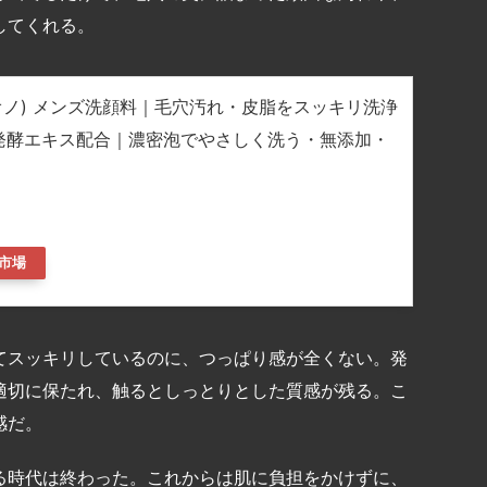
してくれる。
(アオノ) メンズ洗顔料｜毛穴汚れ・皮脂をスッキリ洗浄
× 発酵エキス配合｜濃密泡でやさしく洗う・無添加・
市場
てスッキリしているのに、つっぱり感が全くない。発
適切に保たれ、触るとしっとりとした質感が残る。こ
感だ。
る時代は終わった。これからは肌に負担をかけずに、