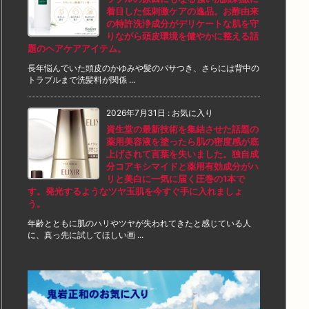
着目した低刺激ケアの逸品。お酢由来
の特許洗浄成分がデリケートな肌を守
りながら頭皮環境を健やかに整える話
題のヘアケアアイテム。
長年悩んでいた頭皮のかゆみや髪のパサつき、さらには背中の
トラブルまで洗髪料が関係 ...
2026年7月31日
:
お気に入り
資生堂の最新技術を集結させた話題の
薬用美容液を塗ったら肌の密度感が底
上げされて言葉を失いました。独自成
分コアキシマイドと薬用有効成分がハ
リと美白に一気に届く圧巻の1本で
す。発光するようなツヤ玉肌を今すぐ手に入れましょ
う。
年齢とともに肌のハリやツヤが失われてきたと感じている人
に、真っ先に試してほしい画 ...