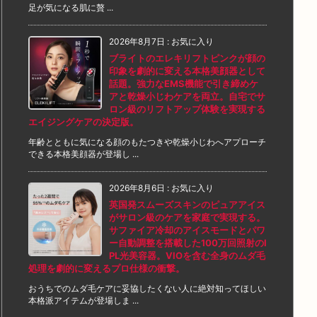
足が気になる肌に贅 ...
2026年8月7日
:
お気に入り
ブライトのエレキリフトピンクが顔の
印象を劇的に変える本格美顔器として
話題。強力なEMS機能で引き締めケ
アと乾燥小じわケアを両立。自宅でサ
ロン級のリフトアップ体験を実現する
エイジングケアの決定版。
年齢とともに気になる顔のもたつきや乾燥小じわへアプローチ
できる本格美顔器が登場し ...
2026年8月6日
:
お気に入り
英国発スムーズスキンのピュアアイス
がサロン級のケアを家庭で実現する。
サファイア冷却のアイスモードとパワ
ー自動調整を搭載した100万回照射のI
PL光美容器。VIOを含む全身のムダ毛
処理を劇的に変えるプロ仕様の衝撃。
おうちでのムダ毛ケアに妥協したくない人に絶対知ってほしい
本格派アイテムが登場しま ...