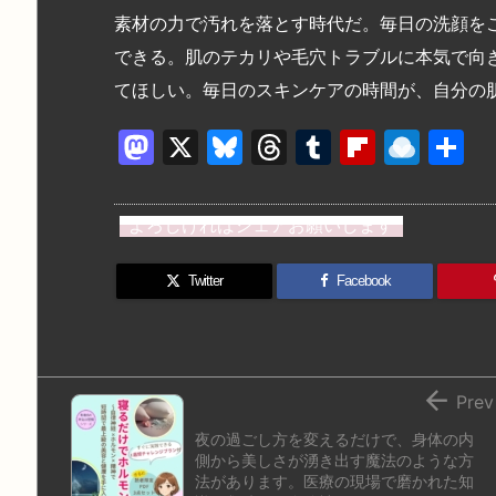
素材の力で汚れを落とす時代だ。毎日の洗顔を
できる。肌のテカリや毛穴トラブルに本気で向
てほしい。毎日のスキンケアの時間が、自分の
M
X
Bl
T
T
Fl
R
a
u
hr
u
ip
ai
st
e
e
m
b
n
よろしければシェアお願いします
o
s
a
bl
o
dr
d
k
d
r
ar
o
Twitter
Facebook
o
y
s
d
p.
n
io

Prev
夜の過ごし方を変えるだけで、身体の内
側から美しさが湧き出す魔法のような方
法があります。医療の現場で磨かれた知