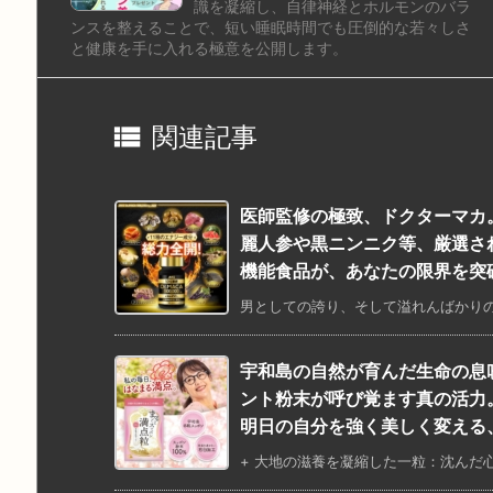
識を凝縮し、自律神経とホルモンのバラ
ンスを整えることで、短い睡眠時間でも圧倒的な若々しさ
と健康を手に入れる極意を公開します。

関連記事
医師監修の極致、ドクターマカ
麗人参や黒ニンニク等、厳選さ
機能食品が、あなたの限界を突
男としての誇り、そして溢れんばかりの
宇和島の自然が育んだ生命の息
ント粉末が呼び覚ます真の活力
明日の自分を強く美しく変える
+ 大地の滋養を凝縮した一粒：沈んだ心