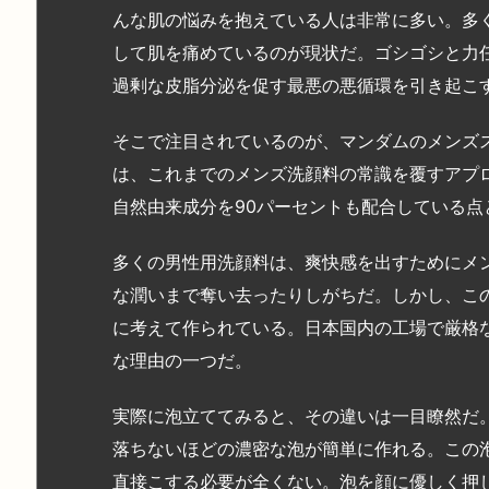
んな肌の悩みを抱えている人は非常に多い。多
して肌を痛めているのが現状だ。ゴシゴシと力
過剰な皮脂分泌を促す最悪の悪循環を引き起こ
そこで注目されているのが、マンダムのメンズ
は、これまでのメンズ洗顔料の常識を覆すアプ
自然由来成分を90パーセントも配合している
多くの男性用洗顔料は、爽快感を出すためにメ
な潤いまで奪い去ったりしがちだ。しかし、こ
に考えて作られている。日本国内の工場で厳格
な理由の一つだ。
実際に泡立ててみると、その違いは一目瞭然だ
落ちないほどの濃密な泡が簡単に作れる。この
直接こする必要が全くない。泡を顔に優しく押