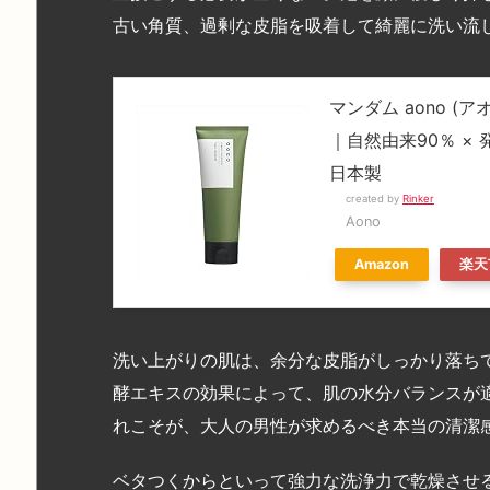
古い角質、過剰な皮脂を吸着して綺麗に洗い流
マンダム aono 
｜自然由来90％ 
日本製
created by
Rinker
Aono
Amazon
楽天
洗い上がりの肌は、余分な皮脂がしっかり落ち
酵エキスの効果によって、肌の水分バランスが
れこそが、大人の男性が求めるべき本当の清潔
ベタつくからといって強力な洗浄力で乾燥させ