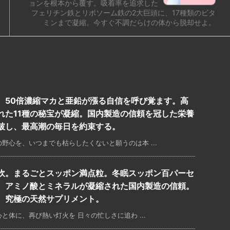
ョンを根本から覆す。吸着率を追求した
フェリチン鉄とリポソーム鉄の2大巨頭に、17種類のビタ
ミンまで凝縮。今すぐ不調だらけの体から脱却せよ。
。50倍濃縮マカと亜鉛が漲る自信を呼び覚ます。高
れた11種の秘宝が凝縮。国内製造の信頼を冠した栄養
破し、最高潮の毎日を約束する。
野心を、いつまでも枯らしたくないと願うのは本 ...
吹。まるごとスッポン満点粒。冬眠スッポン百パーセ
。アミノ酸とミネラルが凝縮された国内製造の信頼。
、究極の天然サプリメント。
と体に、再び熱い灯火を 日々の忙しさに追わ ...