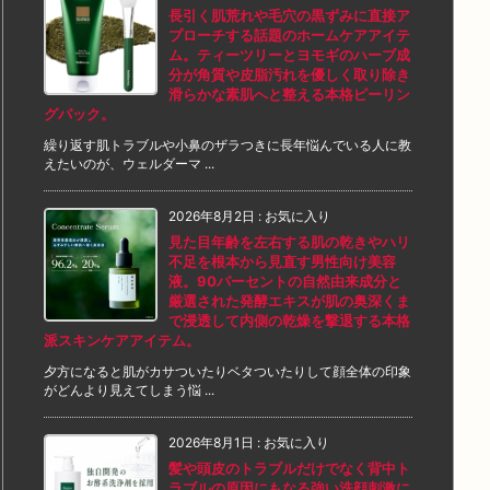
長引く肌荒れや毛穴の黒ずみに直接ア
プローチする話題のホームケアアイテ
ム。ティーツリーとヨモギのハーブ成
分が角質や皮脂汚れを優しく取り除き
滑らかな素肌へと整える本格ピーリン
グパック。
繰り返す肌トラブルや小鼻のザラつきに長年悩んでいる人に教
えたいのが、ウェルダーマ ...
2026年8月2日
:
お気に入り
見た目年齢を左右する肌の乾きやハリ
不足を根本から見直す男性向け美容
液。90パーセントの自然由来成分と
厳選された発酵エキスが肌の奥深くま
で浸透して内側の乾燥を撃退する本格
派スキンケアアイテム。
夕方になると肌がカサついたりベタついたりして顔全体の印象
がどんより見えてしまう悩 ...
2026年8月1日
:
お気に入り
髪や頭皮のトラブルだけでなく背中ト
ラブルの原因にもなる強い洗顔刺激に