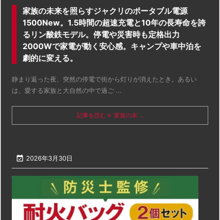
家族の未来を照らすジャクリのポータブル電源
1500New。1.5時間の超速充電と10年の長寿命を誇
るリン酸鉄モデル。停電や災害時も定格出力
2000Wで家電が動く安心感。キャンプや車中泊を
劇的に変える。
静まり返った夜、突然の停電で街から灯りが消えたとき。あるい
は、愛する家族と大自然の中で過ご ...
記事を読む
家族の未 ...

2026年3月30日