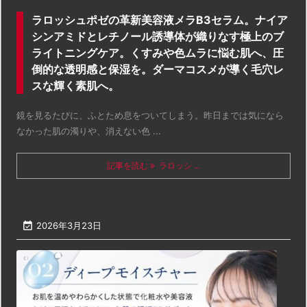
ラロッシュポゼの革新美容液メラB3セラム。ナイア
シンアミドとレチノール誘導体が織りなす極上のブ
ライトニングケア。くすみや色ムラに悩む肌へ、圧
倒的な透明感と保湿を。ダーマコスメが導く毛穴レ
スな輝く素肌へ。
鏡を見るたびに、ふとため息をついてしまう。昨日までは気になら
なかった肌の濁りや、消えない色 ...
記事を読む
ラロッシ ...

2026年3月23日