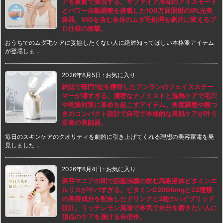
アを家庭で実現する。サファイア冷却のアイスモード
とパワー自動調整を搭載した100万回照射のIPL光美
容器。VIOを含む全身のムダ毛処理を劇的に変えるプ
ロ仕様の衝撃。
おうちでのムダ毛ケアに妥協したくない人に絶対知ってほしい本格派アイテム
が登場しま ...
2026年8月5日
:
お気に入り
雑誌で部門1位を獲得したアンランのフェイススチー
マーが凄すぎる。濃密なナノミストと温熱ケアで毛穴
や乾燥対策に革命を起こすアイテム。角度調整や鏡つ
きのコンパクト設計で自宅で本格的な美肌ケアが叶う
至高の美顔器。
毎日のスキンケアのクオリティを劇的に引き上げてくれる理想の美容家電を発
見しました ...
2026年8月4日
:
お気に入り
美容マニアの間で話題沸騰の飲む高級液体ビタミンエ
ルリスがヤバすぎる。ビタミンC2000mgと22種類
の美容成分を配合したドリンクと2粒のハイブリッド
設計。リッチレモン風味で本気で自分を磨きたい人に
頂点のケアを届ける自信作。