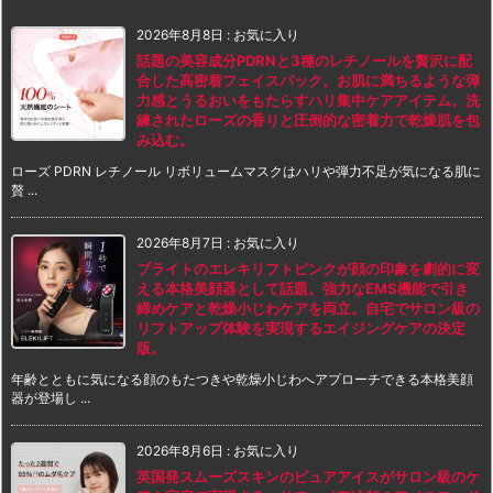
2026年8月8日
:
お気に入り
話題の美容成分PDRNと3種のレチノールを贅沢に配
合した高密着フェイスパック。お肌に満ちるような弾
力感とうるおいをもたらすハリ集中ケアアイテム。洗
練されたローズの香りと圧倒的な密着力で乾燥肌を包
み込む。
ローズ PDRN レチノール リボリュームマスクはハリや弾力不足が気になる肌に
贅 ...
2026年8月7日
:
お気に入り
ブライトのエレキリフトピンクが顔の印象を劇的に変
える本格美顔器として話題。強力なEMS機能で引き
締めケアと乾燥小じわケアを両立。自宅でサロン級の
リフトアップ体験を実現するエイジングケアの決定
版。
年齢とともに気になる顔のもたつきや乾燥小じわへアプローチできる本格美顔
器が登場し ...
2026年8月6日
:
お気に入り
英国発スムーズスキンのピュアアイスがサロン級のケ