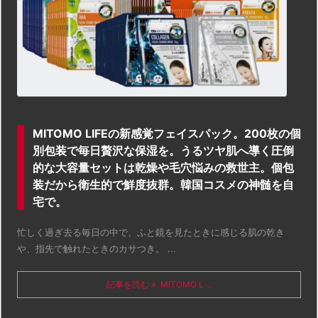
MITOMO LIFEの新感覚フェイスパック。200枚の個
別包装で毎日贅沢な保湿を。うるツヤ肌へ導く圧倒
的な大容量セットは乾燥や毛穴悩みの救世主。個包
装だから衛生的で鮮度抜群。韓国コスメの神髄を自
宅で。
忙しく過ぎ去る毎日の中で、ふと鏡を見たときに感じる肌の乾き
や、指先で触れたときのカサつき。 ...
記事を読む
MITOMO L ...