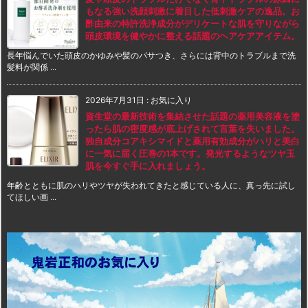
もなる強い洗顔刺激に着目した低刺激ケアの逸品。お
酢由来の特許洗浄成分がデリケートな肌を守りながら
頭皮環境を健やかに整える話題のヘアケアアイテム。
長年悩んでいた頭皮のかゆみや髪のパサつき、さらには背中のトラブルまで洗
髪料が関係 ...
2026年7月31日
:
お気に入り
資生堂の最新技術を集結させた話題の薬用美容液を塗
ったら肌の密度感が底上げされて言葉を失いました。
独自成分コアキシマイドと薬用有効成分がハリと美白
に一気に届く圧巻の1本です。発光するようなツヤ玉
肌を今すぐ手に入れましょう。
年齢とともに肌のハリやツヤが失われてきたと感じている人に、真っ先に試し
てほしい画 ...