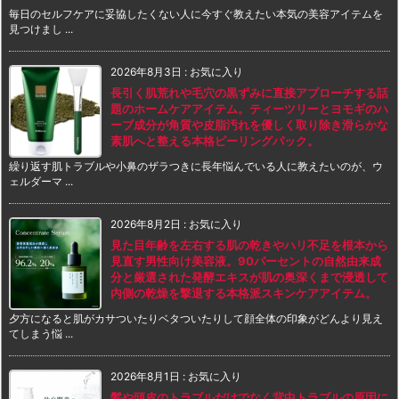
毎日のセルフケアに妥協したくない人に今すぐ教えたい本気の美容アイテムを
見つけまし ...
2026年8月3日
:
お気に入り
長引く肌荒れや毛穴の黒ずみに直接アプローチする話
題のホームケアアイテム。ティーツリーとヨモギのハ
ーブ成分が角質や皮脂汚れを優しく取り除き滑らかな
素肌へと整える本格ピーリングパック。
繰り返す肌トラブルや小鼻のザラつきに長年悩んでいる人に教えたいのが、ウ
ェルダーマ ...
2026年8月2日
:
お気に入り
見た目年齢を左右する肌の乾きやハリ不足を根本から
見直す男性向け美容液。90パーセントの自然由来成
分と厳選された発酵エキスが肌の奥深くまで浸透して
内側の乾燥を撃退する本格派スキンケアアイテム。
夕方になると肌がカサついたりベタついたりして顔全体の印象がどんより見え
てしまう悩 ...
2026年8月1日
:
お気に入り
髪や頭皮のトラブルだけでなく背中トラブルの原因に