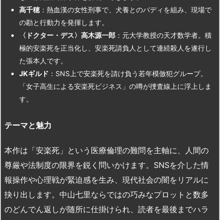
高千穂
：熱血漢の女性刑事で、犬養とのバディを組み、現場で
の勘と行動力を発揮します​。
〈ドクター・デス〉高木源一郎
：元大学教授の天才数学者。積
極的安楽死を正当化し、安楽死請負人として連続殺人を遂行し
た張本人です​。
JK
ギルド
：SNS上で安楽死を請け負う若年模倣犯グループ。
「女子高生による安楽死ビジネス」の噂が捜査線上に浮上しま
す​。
テーマと魅力
本作は「安楽死」という医療倫理の難問を主軸に、人間の
尊厳や法制度の限界を鋭く問いかけます​。SNSを介した情
報操作や心理戦が緊迫感を生み、現代社会の闇をリアルに
抉り出します​。中山七里ならではの巧みなプロットと数多
のどんでん返しが随所に仕掛けられ、読者を最後までハラ