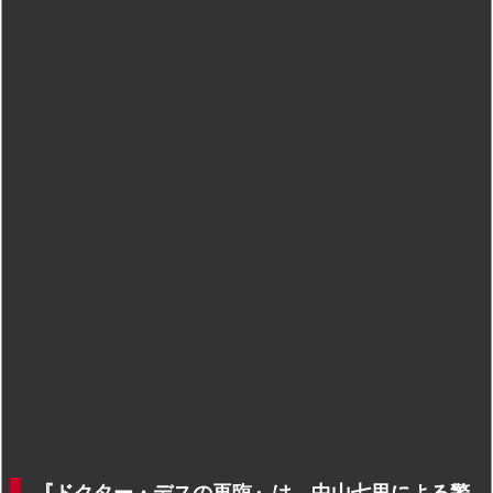
『ドクター・デスの再臨』は、中山七里による警