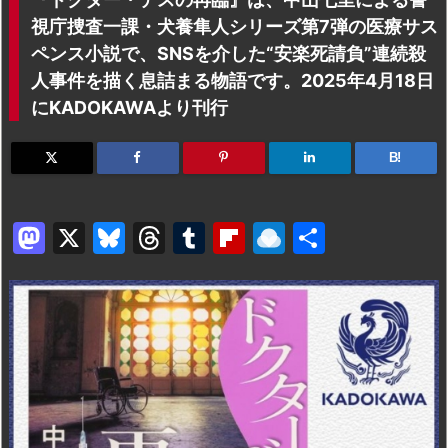
視庁捜査一課・犬養隼人シリーズ第7弾の医療サス
ペンス小説で、SNSを介した“安楽死請負”連続殺
人事件を描く息詰まる物語です。2025年4月18日
にKADOKAWAより刊行
B!
M
X
Bl
T
T
Fl
R
共
a
u
hr
u
ip
ai
有
st
e
e
m
b
n
o
s
a
bl
o
dr
d
k
d
r
ar
o
o
y
s
d
p.
n
io