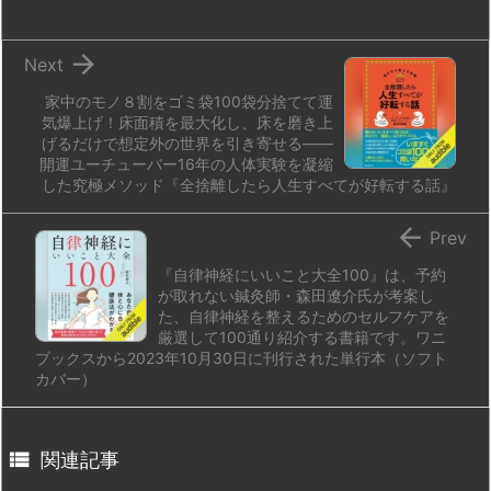
n
io

Next
家中のモノ８割をゴミ袋100袋分捨てて運
気爆上げ！床面積を最大化し、床を磨き上
げるだけで想定外の世界を引き寄せる――
開運ユーチューバー16年の人体実験を凝縮
した究極メソッド『全捨離したら人生すべてが好転する話』

Prev
『自律神経にいいこと大全100』は、予約
が取れない鍼灸師・森田遼介氏が考案し
た、自律神経を整えるためのセルフケアを
厳選して100通り紹介する書籍です。ワニ
ブックスから2023年10月30日に刊行された単行本（ソフト
カバー）

関連記事