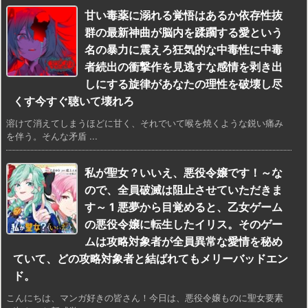
甘い毒薬に溺れる覚悟はあるか依存性抜
群の最新神曲が脳内を蹂躙する愛という
名の暴力に震えろ狂気的な中毒性に中毒
者続出の衝撃作を見逃すな感情を剥き出
しにする旋律があなたの理性を破壊し尽
くす今すぐ聴いて壊れろ
溶けて消えてしまうほどに甘く、それでいて喉を焼くような鋭い痛み
を伴う。そんな矛盾 ...
私が聖女？いいえ、悪役令嬢です！～な
ので、全員破滅は阻止させていただきま
す～ 1 悪夢から目覚めると、乙女ゲーム
の悪役令嬢に転生したイリス。そのゲー
ムは攻略対象者が全員異常な愛情を秘め
ていて、どの攻略対象者と結ばれてもメリーバッドエン
ド。
こんにちは、マンガ好きの皆さん！今日は、悪役令嬢ものに聖女要素