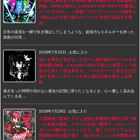
圧倒的な重低音と疾走感が脳を直接揺さぶる刺激的な
神曲。KIRAが制作したCRASH THE PARTYが最高に
クールでやばい。一度聴くだけでテンションが限界ま
で跳ね上がる超ド級のサウンドに世界が没頭する理
由。
日常の退屈を一瞬で吹き飛ばしてしまうような、超強力なエネルギーを持った
楽曲が出現 ...
2026年7月30日
:
お気に入り
流れる景色と過ぎ去った日々に胸が締め付けられる涙
腺崩壊の神曲。Farewell225が手掛けた車窓という作
品が心深くに突き刺さる。ノスタルジーと切なさが交
差する美しいサウンドが全人類の記憶を揺さぶる理
由。
過ぎ去った時間や戻れない過去の記憶に浸りたくなるとき、心へ優しく染み込
んでくる名 ...
2026年7月29日
:
お気に入り
人間関係の面倒くささと絶妙な距離感を軽快な音で描
いた奇跡の楽曲。マサラダが放つ重音テトのカンケー
ガールが脳内をジャックする。聴くだけでリアルな人
間模様が頭を駆け巡り、抜け出せなくなる中毒性の秘