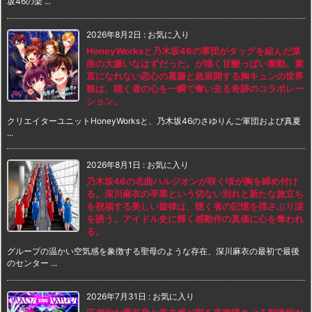
坂46の楽 ...
2026年8月2日
:
お気に入り
HoneyWorksと乃木坂46の軍団がタッグを組んだ楽
曲の大嫌いなはずだった。が描く甘酸っぱい衝動。素
直になれない恋心の葛藤と急展開する胸キュンの世界
観は、聴く者の心を一瞬で奪い去る奇跡のコラボレー
ション。
クリエイターユニットHoneyWorksと、乃木坂46のさゆりんご軍団および真夏
...
2026年8月1日
:
お気に入り
乃木坂46の名曲ハルジオンが咲く頃が胸を締め付け
る。深川麻衣の卒業という切ない別れと新たな旅立ち
を祝福する美しい旋律は、聴く者の記憶を揺さぶり涙
を誘う。アイドル史に輝く感動作の真価に心を奪われ
る。
グループの温かい空気感を象徴する聖母のような存在、深川麻衣の最初で最後
のセンター ...
2026年7月31日
:
お気に入り