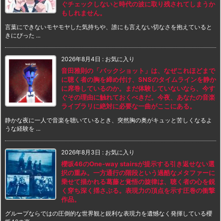
ぐチェックしないと時代の波に取り残されてしまうか
もしれません。
言葉にできないモヤモヤした気持ちや、誰にも言えない切なさを抱えていると
きにぴった ...
2026年8月4日
:
お気に入り
音田雅則の「バックショット」は、なぜこれほどまで
に聴く者の胸を締め付け、SNSのタイムラインを静か
に席巻しているのか。まだ体験していないなら、今す
ぐその理由に触れておくべきだ。今夜、あなたの音楽
ライブラリに絶対に必要な一曲がここにある。
静かな夜に一人で音楽を聴いているとき、突然胸の奥がキュッと苦しくなるよ
うな経験を ...
2026年8月3日
:
お気に入り
櫻坂46のOne-way stairsが提示する引き返せない選
択の重み。一方通行の階段という過酷なメタファーに
乗せて描かれる葛藤と覚悟の旋律は、聴く者の心を鋭
く穿ち深く揺さぶる。表現力の頂点を示す圧巻の衝撃
作品。
グループならではの圧倒的な世界観と鋭利な表現力を遺憾なく発揮している櫻