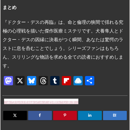
まとめ
『ドクター・デスの再臨』は、命と倫理の狭間で揺れる究
極の心理戦を描いた傑作医療ミステリです​。犬養隼人とド
クター・デスの因縁に決着がつく瞬間、あなたは驚愕のラ
ストに息を呑むことでしょう​。シリーズファンはもちろ
ん、スリリングな物語を求める全ての読者におすすめしま
す​。
M
X
Bl
T
T
Fl
R
共
a
u
hr
u
ip
ai
有
st
e
e
m
b
n
よろしければシェアお願いします
o
s
a
bl
o
dr
d
k
d
r
ar
o
B!
o
y
s
d
p.