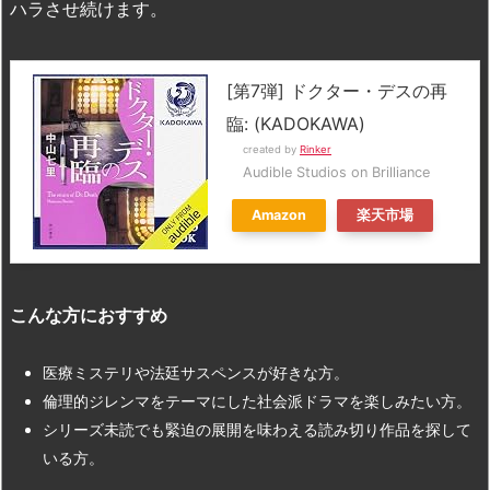
ハラさせ続けます​。
[第7弾] ドクター・デスの再
臨: (KADOKAWA)
created by
Rinker
Audible Studios on Brilliance
Amazon
楽天市場
こんな方におすすめ
医療ミステリや法廷サスペンスが好きな方​。
倫理的ジレンマをテーマにした社会派ドラマを楽しみたい方​。
シリーズ未読でも緊迫の展開を味わえる読み切り作品を探して
いる方​。