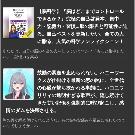
【脳科学】『脳はどこまでコントロール
できるか？』究極の自己啓発本。集中
力・記憶力・習慣…脳の限界と可能性に迫
る。自己ベストを更新したい、全ての人
に贈る、人気の科学ノンフィクション！
あなたは、自分の脳の本当の力を知っていますか？「もっと集中した
い」「記憶力を高め ...
鼓動の暴走を止められない。ハニーワー
クスが仕掛ける最新の恋の罠に、全世代
の心臓が撃ち抜かれる事態に。ハコニワ
リリィの透明すぎる歌声が、隠し続けて
きた甘い記憶を強制的に呼び起こし、感
情のダムを決壊させる。
胸の奥が締め付けられるような、あの独特な痛みを最後に感じたのは
いつでしょうか。ハ ...