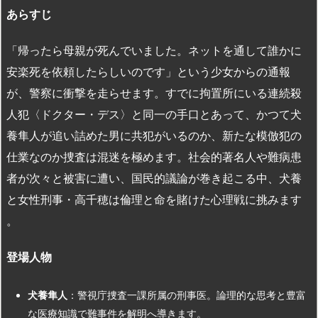
あらすじ
「帰ったら母親が死んでいました。ネットを通して誰かに
安楽死を依頼したらしいのです」という少女からの通報
が、警察に衝撃を走らせます​。すでに拘置所にいる連続殺
人犯〈ドクター・デス〉と同一の手口とあって、かつて犬
養隼人が追い詰めた男に共犯がいるのか、新たな模倣犯の
仕業なのか捜査は混迷を極めます​。社会的著名人や難病患
者が次々と被害に遭い、国民的議論が巻き起こる中、犬養
と女性刑事・高千穂は倫理と命を賭けた心理戦に挑みます​
。
登場人物
犬養隼人
：警視庁捜査一課所属の刑事医。論理的な思考と豊富
な医療知識で難事件を解明へ導きます​。