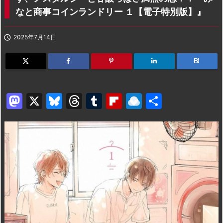
なと商事コインランドリー １【電子特別版】』

2025年7月14日
B!
M
X
Bl
T
T
Fl
R
共
a
u
hr
u
ip
ai
有
st
e
e
m
b
n
o
s
a
bl
o
dr
d
k
d
r
ar
o
o
y
s
d
p.
n
io