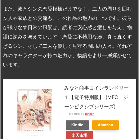
また、湊とシンの恋愛模様だけでなく、二人の周りを囲む
友人や家族との交流も、この作品の魅力の一つです。彼ら
が織りなす日常の風景は、読者に安心感と癒しを与え、物
語に深みを与えています。恋愛に不器用な湊、真っ直ぐす
ぎるシン、そして二人を優しく見守る周囲の人々。それぞ
れのキャラクターが持つ魅力が、物語をより一層輝かせて
います。
みなと商事コインランドリー
１【電子特別版】 (MFC ジ
ーンピクシブシリーズ)
created by
Rinker
Kindle
Amazon
楽天市場