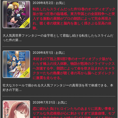
2026年8月2日
:
お気に
転生したらスライムだった件13巻のオーディオブック
版が放つ圧巻の臨場感。東方帝国との全面戦争へと突
入する激動の展開がプロの朗読によって完全再現さ
れ、聴く者の聴覚と脳内を激しく揺さぶる至高の体
験。
大人気異世界ファンタジーの金字塔として君臨し続ける転生したらスライムだ
った件の第 ...
2026年8月1日
:
お気に
本好きの下剋上第5部7巻のオーディオブック版がも
たらす極上の没入体験。物語が怒涛のクライマックス
へ加速する中、朗読によって命を吹き込まれたキャラ
クターたちの熱量が聴く者の耳から脳へとダイレクト
に激震を走らせる。
壮大なスケールで描かれる大人気ファンタジーの真骨頂を耳で体感できる、本
好きの下剋 ...
2026年7月31日
:
お気に
恋に破れた負けヒロインたちのあまりに泥臭い青春と
リアルな失恋模様が心に刺さりすぎて涙腺崩壊。モブ
男子と敗北少女たちが繰り広げる甘酸っぱくも切ない