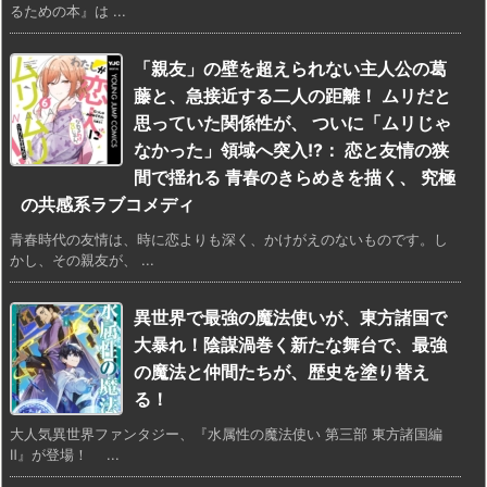
るための本』は ...
「親友」の壁を超えられない主人公の葛
藤と、急接近する二人の距離！ ムリだと
思っていた関係性が、 ついに「ムリじゃ
なかった」領域へ突入!?： 恋と友情の狭
間で揺れる 青春のきらめきを描く、 究極
の共感系ラブコメディ
青春時代の友情は、時に恋よりも深く、かけがえのないものです。し
かし、その親友が、 ...
異世界で最強の魔法使いが、東方諸国で
大暴れ！陰謀渦巻く新たな舞台で、最強
の魔法と仲間たちが、歴史を塗り替え
る！
大人気異世界ファンタジー、『水属性の魔法使い 第三部 東方諸国編
Ⅱ』が登場！ ...