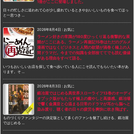
1冊がここに登場しました。
日々の忙しさに追われて心が少し疲れているときやおいしいものを食べてほっ
と一息つき ...
2026年8月4日
:
お気に
ラーメン好きの常識が180度ひっくり返る衝撃的な展
開がここにある。ラーメン再遊記15巻はただのグルメ
漫画ではなくビジネスと人間の欲望が渦巻く極上の人
間ドラマだ。今までの知識を全部捨ててでも読む価値
がある理由をすべて語る。
いつもおいしいお店を探して食べ歩いている人にこそ読んでもらいたい本があ
ります。そ ...
2026年8月3日
:
お気に
鍛冶屋ではじめる異世界スローライフ13巻のオーディ
オブック版がもたらす極上の癒やしと高揚感。鍛冶場
で響く金属音と心温まる日常のドラマが耳から脳へと
染み渡り、聴く者の日々の疲労を爽快に吹き飛ばす。
ものづくりファンタジーの決定版として多くのファンを魅了し続ける、鍛冶屋
ではじめる ...