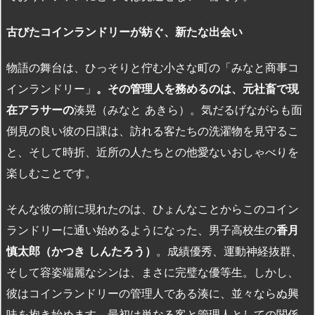
古びたコインランドリーが紡ぐ、新たな出会い
物語の舞台は、ひっそりと佇む小さな町の「みなと商事コ
インランドリー」
。その管理人を務めるのは、元社畜で現
在アラサーの
湊晃（みなと あきら）。気だるげながらも面
倒見の良い彼の日課は、訪れる客たちの洗濯物を見守るこ
と、そして時折、近所の人たちとの他愛ないおしゃべりを
楽しむことです。
そんな彼の前に現れたのは、ひょんなことからこのコイン
ランドリーに通い始めるようになった、男子高校生の
香月
慎太郎（かつき
しんたろう）
。成績優秀、運動神経抜群、
そして容姿端麗なシンは、まさに完璧な優等生。しかし、
彼はコインランドリーの管理人である湊に、並々ならぬ興
味を抱き始めます。最初は単なる客と管理人としての関係