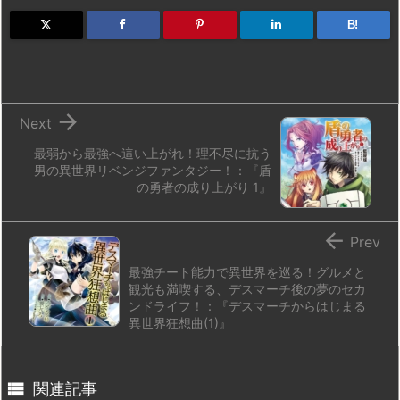
o
s
a
bl
o
dr
d
k
d
r
ar
o
B!
o
y
s
d
p.
n
io

Next
最弱から最強へ這い上がれ！理不尽に抗う
男の異世界リベンジファンタジー！：『盾
の勇者の成り上がり 1』

Prev
最強チート能力で異世界を巡る！グルメと
観光も満喫する、デスマーチ後の夢のセカ
ンドライフ！：『デスマーチからはじまる
異世界狂想曲(1)』

関連記事