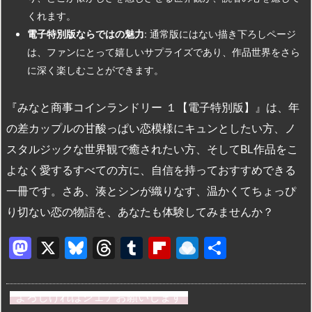
くれます。
電子特別版ならではの魅力
: 通常版にはない描き下ろしページ
は、ファンにとって嬉しいサプライズであり、作品世界をさら
に深く楽しむことができます。
『みなと商事コインランドリー １【電子特別版】』は、年
の差カップルの甘酸っぱい恋模様にキュンとしたい方、ノ
スタルジックな世界観で癒されたい方、そしてBL作品をこ
よなく愛するすべての方に、自信を持っておすすめできる
一冊です。さあ、湊とシンが織りなす、温かくてちょっぴ
り切ない恋の物語を、あなたも体験してみませんか？
M
X
Bl
T
T
Fl
R
共
a
u
hr
u
ip
ai
有
st
e
e
m
b
n
よろしければシェアお願いします