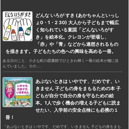
どんな いろが すき (あかちゃんといっし
ょ0・1・2 30) 大人から子どもまで幅広
く知られている童謡「どんないろがす
き」を絵本化。クレヨンが登場し、
「赤」や「青」などから連想されるもの
を描きます。子どもたちの色への興味を高める一冊。
ある日のこと、小さな町の図書館でひときわ輝く一冊の絵本が棚に並
んでいました。その ...
あぶないときは いやです、だめです、い
きません 子どもの身をまもるための本 子
どもが自分で自分の身を守るための絵
本。1人で歩く機会の増える子どもに読ま
せたい、入学前の安全点検にも必携の１
冊！
『あぶないときは いやです、だめです、いきません 子どもの身をまも