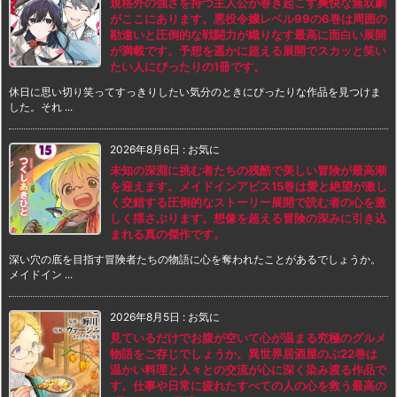
規格外の強さを持つ主人公が巻き起こす爽快な無双劇
がここにあります。悪役令嬢レベル99の6巻は周囲の
勘違いと圧倒的な戦闘力が織りなす最高に面白い展開
が満載です。予想を遥かに超える展開でスカッと笑い
たい人にぴったりの1冊です。
休日に思い切り笑ってすっきりしたい気分のときにぴったりな作品を見つけま
した。それ ...
2026年8月6日
:
お気に
未知の深淵に挑む者たちの残酷で美しい冒険が最高潮
を迎えます。メイドインアビス15巻は愛と絶望が激し
く交錯する圧倒的なストーリー展開で読む者の心を激
しく揺さぶります。想像を超える冒険の深みに引き込
まれる真の傑作です。
深い穴の底を目指す冒険者たちの物語に心を奪われたことがあるでしょうか。
メイドイン ...
2026年8月5日
:
お気に
見ているだけでお腹が空いて心が温まる究極のグルメ
物語をご存じでしょうか。異世界居酒屋のぶ22巻は
温かい料理と人々との交流が心に深く染み渡る作品で
す。仕事や日常に疲れたすべての人の心を救う最高の