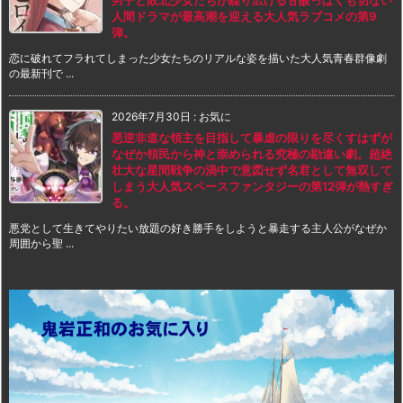
人間ドラマが最高潮を迎える大人気ラブコメの第9
弾。
恋に破れてフラれてしまった少女たちのリアルな姿を描いた大人気青春群像劇
の最新刊で ...
2026年7月30日
:
お気に
悪逆非道な領主を目指して暴虐の限りを尽くすはずが
なぜか領民から神と崇められる究極の勘違い劇。超絶
壮大な星間戦争の渦中で意図せず名君として無双して
しまう大人気スペースファンタジーの第12弾が熱すぎ
る。
悪党として生きてやりたい放題の好き勝手をしようと暴走する主人公がなぜか
周囲から聖 ...