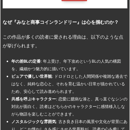
なぜ『みなと商事コインランドリー』は心を掴むのか？
この作品が多くの読者に愛される理由は、以下のような点
が挙げられます。
年の差BL
の定番
: 年上受け、年下攻めというBLの人気の構図
を、繊細かつ魅力的に描いています。
ピュアで優しい世界観
: ドロドロとした人間関係や複雑な過去で
はなく、純粋な恋心と、それを育む温かい日常が描かれている
ため、安心して読み進められます。
共感を呼ぶキャラクター
: 恋愛に臆病な湊と、真っ直ぐなシンの
対比が面白く、読者はどちらかのキャラクターに感情移入しな
がら物語を楽しむことができます。
ノスタルジックな雰囲気
: 古き良き日本の風景や文化が背景にあ
り、どこか懐かしさを感じさせる世界観が、読者の心を癒して