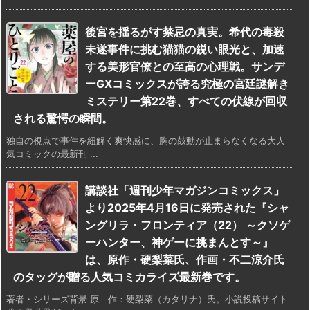
後宮を揺るがす禁忌の真実。希代の毒殺
未遂事件に挑む猫猫の鋭い眼光と、加速
する美形官僚との至高の心理戦。サンデ
ーGXコミックスが誇る究極の宮廷謎解き
ミステリー第22巻、すべての伏線が回収
される驚愕の瞬間。
独自の視点で事件を紐解く爽快感に、胸の鼓動が止まらなくなる大人
気コミックの最新刊 ...
講談社「週刊少年マガジンコミックス」
より2025年4月16日に発売された『シャ
ングリラ・フロンティア（22） ～クソゲ
ーハンター、神ゲーに挑まんとす～』
は、原作・硬梨菜氏、作画・不二涼介氏
のタッグが贈る人気コミカライズ最新巻です。
著者・シリーズ背景 原 作：硬梨菜（カタリナ）氏。小説投稿サイト