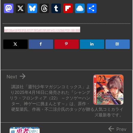
M
X
Bl
T
T
Fl
R
共
a
u
hr
u
ip
ai
有
st
e
e
m
b
n
よろしければシェアお願いします
o
s
a
bl
o
dr
d
k
d
r
ar
o
B!
o
y
s
d
p.
n
io

Next
講談社「週刊少年マガジンコミックス」よ
り2025年4月16日に発売された『シャング
リラ・フロンティア（22） ～クソゲーハン
ター、神ゲーに挑まんとす～』は、原作・
硬梨菜氏、作画・不二涼介氏のタッグが贈る人気コミカライ
ズ最新巻です。

Prev