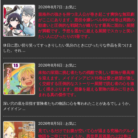
2026年8月7日
:
お気に
規格外の強さを持つ主人公が巻き起こす爽快な無双劇
がここにあります。悪役令嬢レベル99の6巻は周囲の
勘違いと圧倒的な戦闘力が織りなす最高に面白い展開
が満載です。予想を遥かに超える展開でスカッと笑い
たい人にぴったりの1冊です。
休日に思い切り笑ってすっきりしたい気分のときにぴったりな作品を見つけま
した。それ ...
2026年8月6日
:
お気に
未知の深淵に挑む者たちの残酷で美しい冒険が最高潮
を迎えます。メイドインアビス15巻は愛と絶望が激し
く交錯する圧倒的なストーリー展開で読む者の心を激
しく揺さぶります。想像を超える冒険の深みに引き込
まれる真の傑作です。
深い穴の底を目指す冒険者たちの物語に心を奪われたことがあるでしょうか。
メイドイン ...
2026年8月5日
:
お気に
見ているだけでお腹が空いて心が温まる究極のグルメ
物語をご存じでしょうか。異世界居酒屋のぶ22巻は