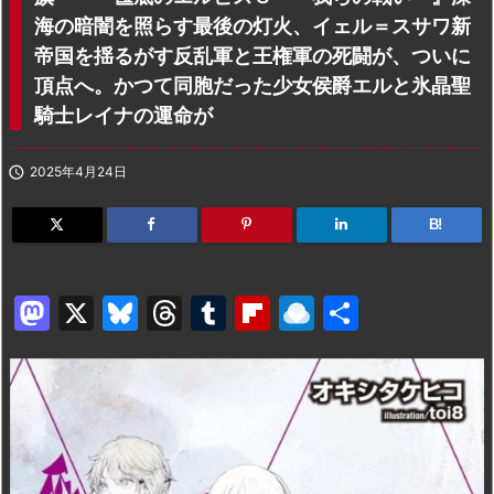
海の暗闇を照らす最後の灯火、イェル＝スサワ新
帝国を揺るがす反乱軍と王権軍の死闘が、ついに
頂点へ。かつて同胞だった少女侯爵エルと氷晶聖
騎士レイナの運命が

2025年4月24日
B!
M
X
Bl
T
T
Fl
R
共
a
u
hr
u
ip
ai
有
st
e
e
m
b
n
o
s
a
bl
o
dr
d
k
d
r
ar
o
o
y
s
d
p.