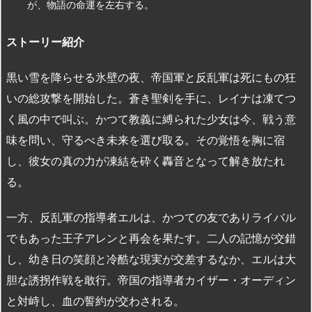
が、物語の命運を左右する。
ストーリー紹介
黒い雪を降らせる氷壁の夜、帝国軍と反乱軍は死にもの狂
いの総攻撃を開始した。蒼き聖剣を手に、レイナは凍てつ
く風の中で叫ぶ。かつて教義に縛られた少女は今、戦う意
味を問い、守るべき未来を選び取る。その覚悟を胸に宿
し、彼女の真の力が凍結を砕く轟音となって解き放たれ
る。
一方、反乱軍の指導者エルは、かつての友でありライバル
でもあった王子アレンと再会を果たす。二人の記憶が交錯
し、幼き日の笑顔と冷酷な現実が交差するなか、エルは大
胆な誘拐作戦を敢行。帝国の指導者カイザー・オーディン
と対峙し、血の誓約が交わされる。