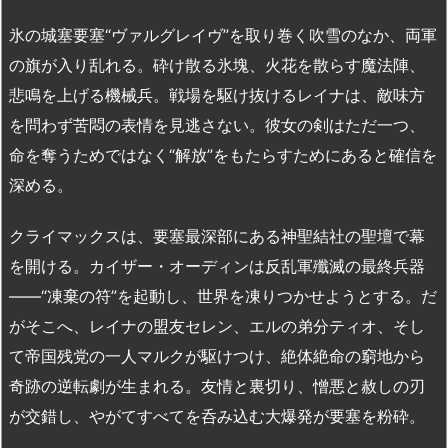
氷の城塞要塞“ヴァルグレイヴ”を取り巻く吹雪のなか、両軍
の旗が入り乱れる。砕け散る氷塊、火花を散らす魔法陣、
悲鳴を上げる機械兵。戦場を駆け抜けるレイナは、敵味方
を問わず苦悶の表情を見逃さない。彼女の剣はただ一つ、
命を奪うためではなく“解放”をもたらすためにあると確信を
深める。
クライマックスは、要塞最深部にある神聖結社の聖壇で幕
を開ける。カイザー・オーディンは反乱軍殲滅の最終兵器
――“凍棄の符”を起動し、世界を凍りつかせようとする。だ
がそこへ、レイナの盟友セレン、エルの弟分ティオ、そし
て帝国残党の一人マルクが駆けつけ、絶体絶命の窮地から
奇跡の逆転劇が生まれる。友情と裏切り、憎悪と赦しの刃
が交錯し、やがてすべてを呑み込む大爆発が要塞を粉砕。