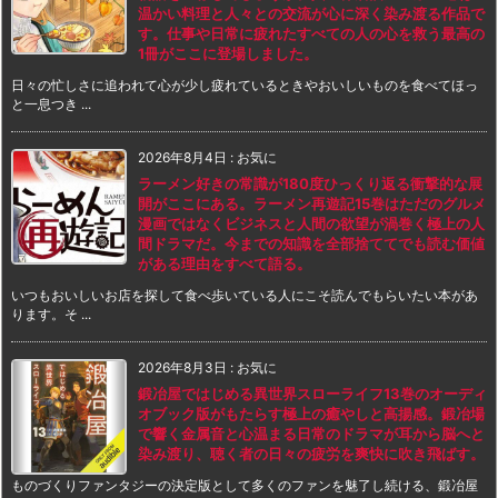
温かい料理と人々との交流が心に深く染み渡る作品で
す。仕事や日常に疲れたすべての人の心を救う最高の
1冊がここに登場しました。
日々の忙しさに追われて心が少し疲れているときやおいしいものを食べてほっ
と一息つき ...
2026年8月4日
:
お気に
ラーメン好きの常識が180度ひっくり返る衝撃的な展
開がここにある。ラーメン再遊記15巻はただのグルメ
漫画ではなくビジネスと人間の欲望が渦巻く極上の人
間ドラマだ。今までの知識を全部捨ててでも読む価値
がある理由をすべて語る。
いつもおいしいお店を探して食べ歩いている人にこそ読んでもらいたい本があ
ります。そ ...
2026年8月3日
:
お気に
鍛冶屋ではじめる異世界スローライフ13巻のオーディ
オブック版がもたらす極上の癒やしと高揚感。鍛冶場
で響く金属音と心温まる日常のドラマが耳から脳へと
染み渡り、聴く者の日々の疲労を爽快に吹き飛ばす。
ものづくりファンタジーの決定版として多くのファンを魅了し続ける、鍛冶屋