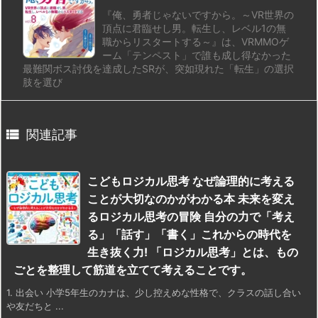
『俺、勇者じゃないですから。～VR世界の
頂点に君臨せし男。転生し、レベル1の無
職からリスタートする～』は、VRMMOゲ
ーム「テンペスト」で誰も成し得なかった
最難関ボス討伐を達成したSRが、突如現れた「転生」の選択
肢を選び

関連記事
こどもロジカル思考 なぜ論理的に考える
ことが大切なのかがわかる本 未来を変え
るロジカル思考の冒険 自分の力で「考え
る」「話す」「書く」これからの時代を
生き抜く力! 「ロジカル思考」とは、もの
ごとを整理して筋道を立てて考えることです。
1. 出会い 小学5年生のカナは、少し控えめな性格で、クラスの話し合い
や友だちと ...