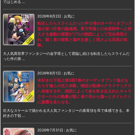
ではじめる ...
2026年8月2日
:
お気に
転生したらスライムだった件13巻のオーディオブック
版が放つ圧巻の臨場感。東方帝国との全面戦争へと突
入する激動の展開がプロの朗読によって完全再現さ
れ、聴く者の聴覚と脳内を激しく揺さぶる至高の体
験。
大人気異世界ファンタジーの金字塔として君臨し続ける転生したらスライムだ
った件の第 ...
2026年8月1日
:
お気に
本好きの下剋上第5部7巻のオーディオブック版がも
たらす極上の没入体験。物語が怒涛のクライマックス
へ加速する中、朗読によって命を吹き込まれたキャラ
クターたちの熱量が聴く者の耳から脳へとダイレクト
に激震を走らせる。
壮大なスケールで描かれる大人気ファンタジーの真骨頂を耳で体感できる、本
好きの下剋 ...
2026年7月31日
:
お気に