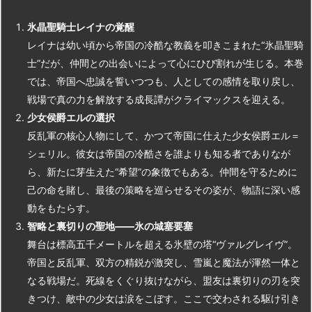
氷晶聖騎士レイナの覚醒
レイナは幼い頃から帝国の冷酷な教義を叩きこまれた“氷晶聖騎
士”だが、仲間との出会いによって心にひび割れが生じる。本巻
では、帝国へ忠誠を誓いつつも、人としての感情を取り戻し、
戦場で真の力を解放する成長譚がクライマックスを迎える。
少女侯爵エルの選択
反乱軍の核心人物にして、かつて帝国に仕えた少女侯爵エル＝
シェリル。彼女は帝国の冷酷さを誰よりも知る者でありなが
ら、新たに芽生えた“希望”の象徴でもある。仲間を守るために
己の命を賭し、最後の策略を巡らせるその姿が、物語に深い感
動をもたらす。
智略と裏切りの聖地
――
氷の城塞要塞
舞台は標高五千メートルを超える氷壁の塔“ヴァルグレイヴ”。
帝国と反乱軍、双方の精鋭が激突し、雪嵐と魔法が渾然一体と
なる戦場だ。死線をくぐり抜けながら、盟友は裏切りの刃を突
きつけ、敵中の少女は涙をこぼす。ここで交わされる駆け引き