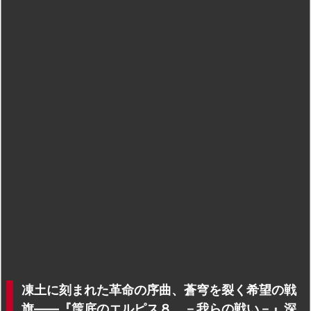
凍土に刻まれた革命の序曲、蒼穹を裂く希望の戦
旗――『筺底のエルピス８ －我らの戦い－』深