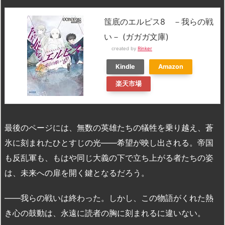
筺底のエルピス8 －我らの戦
い－ (ガガガ文庫)
created by
Rinker
Kindle
Amazon
楽天市場
最後のページには、無数の英雄たちの犠牲を乗り越え、蒼
氷に刻まれたひとすじの光――希望が映し出される。帝国
も反乱軍も、もはや同じ大義の下で立ち上がる者たちの姿
は、未来への扉を開く鍵となるだろう。
――我らの戦いは終わった。しかし、この物語がくれた熱
き心の鼓動は、永遠に読者の胸に刻まれるに違いない。