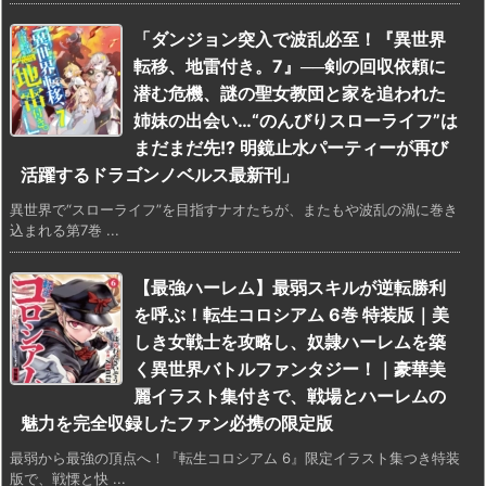
「ダンジョン突入で波乱必至！『異世界
転移、地雷付き。7』──剣の回収依頼に
潜む危機、謎の聖女教団と家を追われた
姉妹の出会い…“のんびりスローライフ”は
まだまだ先!? 明鏡止水パーティーが再び
活躍するドラゴンノベルス最新刊」
異世界で“スローライフ”を目指すナオたちが、またもや波乱の渦に巻き
込まれる第7巻 ...
【最強ハーレム】最弱スキルが逆転勝利
を呼ぶ！転生コロシアム 6巻 特装版｜美
しき女戦士を攻略し、奴隷ハーレムを築
く異世界バトルファンタジー！｜豪華美
麗イラスト集付きで、戦場とハーレムの
魅力を完全収録したファン必携の限定版
最弱から最強の頂点へ！『転生コロシアム 6』限定イラスト集つき特装
版で、戦慄と快 ...