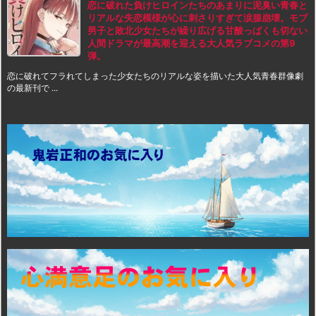
恋に破れた負けヒロインたちのあまりに泥臭い青春と
リアルな失恋模様が心に刺さりすぎて涙腺崩壊。モブ
男子と敗北少女たちが繰り広げる甘酸っぱくも切ない
人間ドラマが最高潮を迎える大人気ラブコメの第9
弾。
恋に破れてフラれてしまった少女たちのリアルな姿を描いた大人気青春群像劇
の最新刊で ...