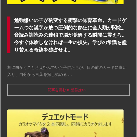
勉強嫌いの子が豹変する衝撃の知育革命。カードゲ
ームつな漢字が放つ圧倒的な熱狂に全人類が悶絶。
音読み訓読みの連鎖で脳が覚醒する瞬間に震えろ。
今すぐ体験しなければ一生の損失。学びの常識を塗
り替える奇跡を独占せよ。
机に向かうことさえ拒んでいた子供たちが、目の前のカードに食い
入り、自分から言葉を探し始める ...
記事を読む
勉強嫌い ...