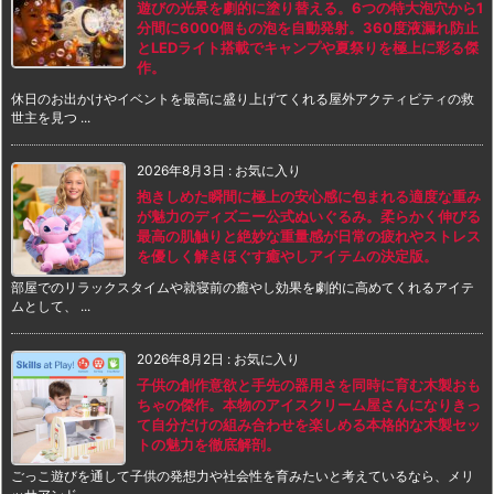
遊びの光景を劇的に塗り替える。6つの特大泡穴から1
分間に6000個もの泡を自動発射。360度液漏れ防止
とLEDライト搭載でキャンプや夏祭りを極上に彩る傑
作。
休日のお出かけやイベントを最高に盛り上げてくれる屋外アクティビティの救
世主を見つ ...
2026年8月3日
:
お気に入り
抱きしめた瞬間に極上の安心感に包まれる適度な重み
が魅力のディズニー公式ぬいぐるみ。柔らかく伸びる
最高の肌触りと絶妙な重量感が日常の疲れやストレス
を優しく解きほぐす癒やしアイテムの決定版。
部屋でのリラックスタイムや就寝前の癒やし効果を劇的に高めてくれるアイテ
ムとして、 ...
2026年8月2日
:
お気に入り
子供の創作意欲と手先の器用さを同時に育む木製おも
ちゃの傑作。本物のアイスクリーム屋さんになりきっ
て自分だけの組み合わせを楽しめる本格的な木製セッ
トの魅力を徹底解剖。
ごっこ遊びを通して子供の発想力や社会性を育みたいと考えているなら、メリ