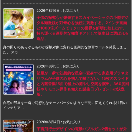
2026年8月6日
:
お気に入り
子供の探究心が爆発するスカイベーシックの小型デジ
タル顕微鏡が好奇心を強烈に刺激する。2インチ画面
と1000倍ズームでミクロの世界を鮮明に映し出す。
持ち運べる画期的な知育ギアとして誕生日に選ばれる
逸品。
身の回りのあらゆるものが探検対象に変わる画期的な教育ツールを発見しまし
た。 スカ ...
2026年8月5日
:
お気に入り
部屋が一瞬で幻想的な星空へ変身する家庭用プラネタ
リウムが子供の心を掴んで離さない。15枚のスライド
と内蔵音楽15曲で極上の癒やし空間を演出。360度回
転やリモコン操作も備えた誕生日プレゼントの決定
版。
自宅の部屋を一瞬で幻想的なテーマパークのような空間に変えてくれる注目の
インテリア ...
2026年8月4日
:
お気に入り
宇宙飛行士デザインの電動バブルガン2個セットが外