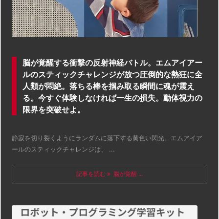
脳が覚醒する衝撃の反射神経バトル。エムアイアー
ルのスティックチャレンジが放つ圧倒的な熱狂に全
人類が悶絶。落ちる棒を掴み取る瞬間に魂が震え
る。今すぐ体験しなければ一生の損失。動体視力の
限界を突破せよ。
静寂を切り裂くようにランダムに落下する黄色い閃光。エムアイア
ールのスティックチャレンジは、 ...
記事を読む
脳が覚醒 ...