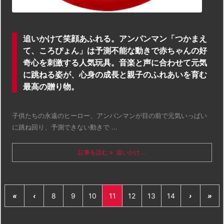
追いかけて笑顔あふれる。アンパンマン「つかまえ
て、ころぴょん」は予測不能な動きで赤ちゃんの好
奇心を刺激する人気玩具。音楽と声に合わせて元気
に跳ねる姿が、心身の成長と親子のふれあいを育む
最高の贈り物。
子供たちの永遠のヒーロー、アンパンマンが目の前で元気いっぱい
に跳ね回り、予測できない動きで ...
記事を読む
追いかけ ...
«
‹
8
9
10
11
12
13
14
›
»