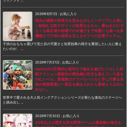
ッサアンド ...
2026年8月1日
:
お気に入り
指先の感覚や思考力を育みながらインテリアにも美し
く馴染む北欧デザインの知育おもちゃ。重ねるだけで
なくお風呂場や砂場での水遊びまで何通りも遊べる多
機能さで子供の成長を支えるギフトの定番アイテム。
子供のおもちゃ選びで見た目の可愛さと知育効果の両方を重視したい人に教え
たいのが、 ...
2026年7月31日
:
お気に入り
switch2の圧倒的な描写力で進化を遂げたイカした対
戦アクション最新作の爽快感が次元を超えていて息を
のむレベル。新感覚のナワバリバトルと手に汗握る未
知の探索要素に一度足を踏み入れたら最後もう止めら
れない。
世界中で愛される大人気インクアクションシリーズが新たな進化のステージへ
と踏み出し ...
2026年7月30日
:
お気に入り
30年以上の歴史を誇る野球ゲームの最高峰が進化を