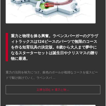
重力と物理を操る興奮。ラベンスバーガーのグラヴ
ィトラックスは124ピースのパーツで無限のコース
を作る知育玩具の決定版。8歳から大人まで夢中に
なるスターターセットは誕生日やクリスマスの贈り
物に最適。
重力の法則を味方につけ、銀色のボールが複雑なコースを猛スピー
ドで駆け抜けていく。ラベンスバ ...
記事を読む
重力と物 ...