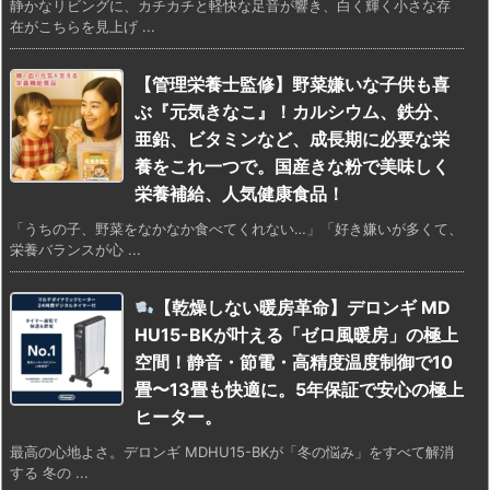
静かなリビングに、カチカチと軽快な足音が響き、白く輝く小さな存
在がこちらを見上げ ...
【管理栄養士監修】野菜嫌いな子供も喜
ぶ『元気きなこ』！カルシウム、鉄分、
亜鉛、ビタミンなど、成長期に必要な栄
養をこれ一つで。国産きな粉で美味しく
栄養補給、人気健康食品！
「うちの子、野菜をなかなか食べてくれない…」「好き嫌いが多くて、
栄養バランスが心 ...
【乾燥しない暖房革命】デロンギ MD
HU15-BKが叶える「ゼロ風暖房」の極上
空間！静音・節電・高精度温度制御で10
畳〜13畳も快適に。5年保証で安心の極上
ヒーター。
最高の心地よさ。デロンギ MDHU15-BKが「冬の悩み」をすべて解消
する 冬の ...