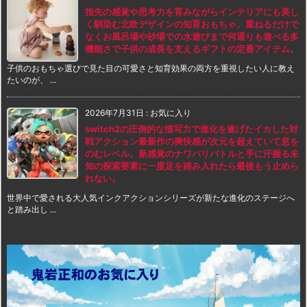
指先の感覚や思考力を育みながらインテリアにも美し
く馴染む北欧デザインの知育おもちゃ。重ねるだけで
なくお風呂場や砂場での水遊びまで何通りも遊べる多
機能さで子供の成長を支えるギフトの定番アイテム。
子供のおもちゃ選びで見た目の可愛さと知育効果の両方を重視したい人に教え
たいのが、 ...
2026年7月31日
:
お気に入り
switch2の圧倒的な描写力で進化を遂げたイカした対
戦アクション最新作の爽快感が次元を超えていて息を
のむレベル。新感覚のナワバリバトルと手に汗握る未
知の探索要素に一度足を踏み入れたら最後もう止めら
れない。
世界中で愛される大人気インクアクションシリーズが新たな進化のステージへ
と踏み出し ...