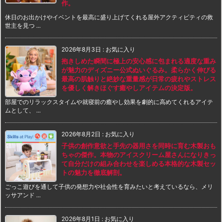
作。
休日のお出かけやイベントを最高に盛り上げてくれる屋外アクティビティの救
世主を見つ ...
2026年8月3日
:
お気に入り
抱きしめた瞬間に極上の安心感に包まれる適度な重み
が魅力のディズニー公式ぬいぐるみ。柔らかく伸びる
最高の肌触りと絶妙な重量感が日常の疲れやストレス
を優しく解きほぐす癒やしアイテムの決定版。
部屋でのリラックスタイムや就寝前の癒やし効果を劇的に高めてくれるアイテ
ムとして、 ...
2026年8月2日
:
お気に入り
子供の創作意欲と手先の器用さを同時に育む木製おも
ちゃの傑作。本物のアイスクリーム屋さんになりきっ
て自分だけの組み合わせを楽しめる本格的な木製セッ
トの魅力を徹底解剖。
ごっこ遊びを通して子供の発想力や社会性を育みたいと考えているなら、メリ
ッサアンド ...
2026年8月1日
:
お気に入り