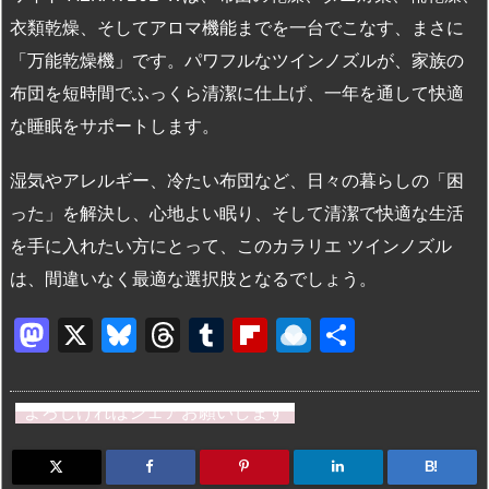
衣類乾燥、そしてアロマ機能までを一台でこなす、まさに
「万能乾燥機」です。パワフルなツインノズルが、家族の
布団を短時間でふっくら清潔に仕上げ、一年を通して快適
な睡眠をサポートします。
湿気やアレルギー、冷たい布団など、日々の暮らしの「困
った」を解決し、心地よい眠り、そして清潔で快適な生活
を手に入れたい方にとって、このカラリエ ツインノズル
は、間違いなく最適な選択肢となるでしょう。
M
X
Bl
T
T
Fl
R
共
a
u
hr
u
ip
ai
有
st
e
e
m
b
n
よろしければシェアお願いします
o
s
a
bl
o
dr
d
k
d
r
ar
o
B!