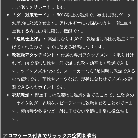
よい眠りをサポートします。
「ダニ対策モード」：
50℃以上の温風で、布団に潜むダニを
効果的に死滅させます。アレルギーにお悩みの方や、衛生面を
重視する方には特に嬉しい機能です。
「送風仕上げ」：
高温になりすぎず、乾燥後に布団の温度を下
げてくれるので、すぐに使える状態になります。
靴乾燥アタッチメント：
付属の専用アタッチメントを取り付け
れば、雨で濡れた靴や、汗で湿った靴を効率よく乾燥できま
す。ツインノズルなので、スニーカーなら2足同時に乾燥できる
のも便利です。革靴やブーツなど、形状に合わせてノズルを調
整できるのもポイントです。
衣類乾燥：
部屋干しの洗濯物に温風を当てることで、生乾きの
ニオイを防ぎ、衣類をスピーディーに乾燥させることができま
す。梅雨時や冬場など、外に干せない季節に非常に役立ちま
す。
アロマケース付きでリラックス空間を演出