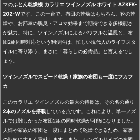
マの
ふとん乾燥機
カラリエ
ツインノズル
ホワイト AZKFK-
202-W
です。この一台で、布団の乾燥はもちろん、靴の乾
燥や、お部屋の脱臭・アロマ効果まで期待できる多機能さ
が魅力。特に、ツインノズルによるパワフルな温風と、布
団2組同時対応という利便性は、忙しい現代人のライフスタ
イルに寄り添う、まさに「暮らしの必需品」と言えるでし
ょう。
ツインノズルでスピード乾燥！家族の布団も一度にフカフ
カ
このカラリエ ツインノズルの最大の特長は、その名の通り
2
本のノズルを搭載
している点です。これにより、単一ノズ
ルでは難しかった布団2組の同時乾燥が可能になりました。
夫婦や家族の布団を一度にまとめて乾燥できるため、家事
の時短に大きく貢献します。また、シングルサイズの布団