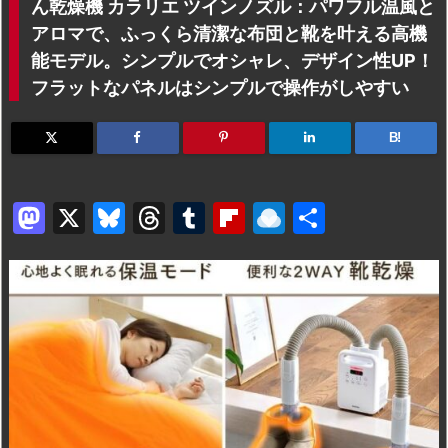
ん乾燥機 カラリエ ツインノズル：パワフル温風と
アロマで、ふっくら清潔な布団と靴を叶える高機
能モデル。シンプルでオシャレ、デザイン性UP！
フラットなパネルはシンプルで操作がしやすい
B!
M
X
Bl
T
T
Fl
R
共
a
u
hr
u
ip
ai
有
st
e
e
m
b
n
o
s
a
bl
o
dr
d
k
d
r
ar
o
o
y
s
d
p.
n
io