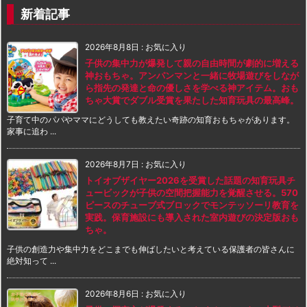
新着記事
2026年8月8日
:
お気に入り
子供の集中力が爆発して親の自由時間が劇的に増える
神おもちゃ。アンパンマンと一緒に牧場遊びをしなが
ら指先の発達と命の優しさを学べる神アイテム。おも
ちゃ大賞でダブル受賞を果たした知育玩具の最高峰。
子育て中のパパやママにどうしても教えたい奇跡の知育おもちゃがあります。
家事に追わ ...
2026年8月7日
:
お気に入り
トイオブザイヤー2026を受賞した話題の知育玩具チ
ュービックが子供の空間把握能力を覚醒させる。570
ピースのチューブ式ブロックでモンテッソーリ教育を
実践。保育施設にも導入された室内遊びの決定版おも
ちゃ。
子供の創造力や集中力をどこまでも伸ばしたいと考えている保護者の皆さんに
絶対知って ...
2026年8月6日
:
お気に入り