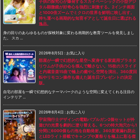
子供の探究心が爆発するスカイベーシックの小型デジ
タル顕微鏡が好奇心を強烈に刺激する。2インチ画面
と1000倍ズームでミクロの世界を鮮明に映し出す。
持ち運べる画期的な知育ギアとして誕生日に選ばれる
逸品。
身の回りのあらゆるものが探検対象に変わる画期的な教育ツールを発見しまし
た。 スカ ...
2026年8月5日
:
お気に入り
部屋が一瞬で幻想的な星空へ変身する家庭用プラネタ
リウムが子供の心を掴んで離さない。15枚のスライド
と内蔵音楽15曲で極上の癒やし空間を演出。360度回
転やリモコン操作も備えた誕生日プレゼントの決定
版。
自宅の部屋を一瞬で幻想的なテーマパークのような空間に変えてくれる注目の
インテリア ...
2026年8月4日
:
お気に入り
宇宙飛行士デザインの電動バブルガン2個セットが外
遊びの光景を劇的に塗り替える。6つの特大泡穴から1
分間に6000個もの泡を自動発射。360度液漏れ防止
とLEDライト搭載でキャンプや夏祭りを極上に彩る傑