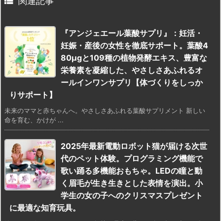

関連記事
『アンジェエール葉酸サプリ』：妊活・
妊娠・産後の女性を徹底サポート。葉酸4
80μgと109種の植物発酵エキス、豊富な
栄養素を凝縮した、やさしさあふれるオ
ールインワンサプリ【体づくりをしっか
りサポート】
未来のママと赤ちゃんへ。やさしさあふれる葉酸サプリメント 新しい
命を育む、かけが ...
2025年最新電動ロボット猫が届ける次世
代のペット体験。プログラミング機能で
歌い踊る多機能おもちゃ。LEDの瞳と動
く眉毛が生き生きとした表情を演出。小
学生の女の子へのクリスマスプレゼント
に最適な知育玩具。