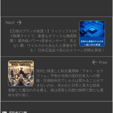
o
y
s
d
p.
n
io

Next
【王様のブランチ絶賛！】フィリップスUV
C除菌ライトで、家庭もオフィスも徹底除
菌！ 紫外線パワー×安全センサーで、見え
ない菌・ウイルスからあなたと家族を守
る！ 日本正規品で安心のクリーン空間を実現！

Prev
現代に帰還した転生魔導師「アキト・セラ
フィム」平和が当然の現代日本人への警
鐘・圧倒的外圧でしか人は変わることがで
きないのか。失われた日常と莫大な財産、
覚醒した魔法の力を携え、彼は現実と幻想の狭間で新たな運
命を切り拓く。