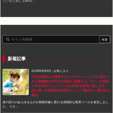
ていると感じる瞬間 ...
新着記事
2026年8月6日
:
お気に入り
子供の探究心が爆発するスカイベーシックの小型デジ
タル顕微鏡が好奇心を強烈に刺激する。2インチ画面
と1000倍ズームでミクロの世界を鮮明に映し出す。
持ち運べる画期的な知育ギアとして誕生日に選ばれる
逸品。
身の回りのあらゆるものが探検対象に変わる画期的な教育ツールを発見しまし
た。 スカ ...