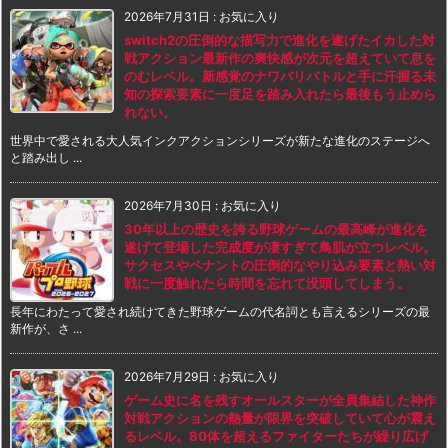
2026年7月31日
:
お気に入り
switch2の圧倒的な描写力で進化を遂げたイカした対
戦アクション最新作の爽快感が次元を超えていて息を
のむレベル。新感覚のナワバリバトルと手に汗握る未
知の探索要素に一度足を踏み入れたら最後もう止めら
れない。
世界中で愛される大人気インクアクションシリーズが新たな進化のステージへ
と踏み出し ...
2026年7月30日
:
お気に入り
30年以上の歴史を誇る野球ゲームの最高峰が進化を
遂げて登場した完成度が凄すぎて鳥肌が立つレベル。
サクセスやペナントの圧倒的なやり込み要素と熱い対
戦に一度触れたら時間を忘れて没頭してしまう。
長年にわたって愛され続けてきた野球ゲームの代名詞とも言えるシリーズの最
新作が、さ ...
2026年7月29日
:
お気に入り
ゲーム史に名を残すオールスターが全員集結した神作
対戦アクションの熱量が限界を突破していて心が震え
るレベル。80体を超えるファイターたちが繰り広げ