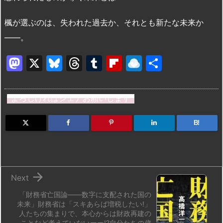
楓が選ぶのは、失われた過去か、それとも新たな未来か
——。
M
X
Bl
T
T
Fl
R
共
a
u
hr
u
ip
ai
有
st
e
e
m
b
n
よろしければシェアお願いします
o
s
a
bl
o
dr
d
k
d
r
ar
o
B!
o
y
s
d
p.
n
io

Next
「財務省亡国論——数字に支配された国の
未来」財務省は「スキあらば増税したい!」
人たちの集まりで、本心からは財政再建の
ことなど考えていないーー!?自分たちの歳