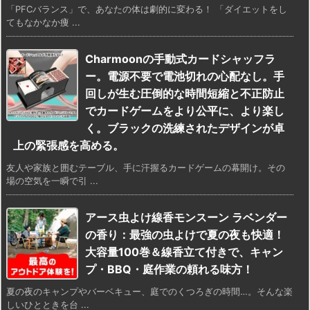
「PFCバランス」で、あなたの体は劇的に変わる！ 「ダイエットをし
てもなかなか痩 ...
Charmoonの手動式カードシャッフラ
ー。電源不要で電池切れの心配なし。手
回しが生む圧倒的な時間短縮と不正防止
でカードゲームをより公平に、より楽し
く。ブラックの洗練されたデザインが卓
上の緊張感を高める。
友人や家族と囲むテーブル、手に汗握るカードゲームの幕開け。その
場の空気を一瞬で引 ...
アース虫よけ線香モンスーン ラベンダー
の香り：最強の虫よけで夏の夜も快適！
大容量100巻＆線香立て付きで、キャン
プ・BBQ・庭作業の頼れる味方！
夏の夜のキャンプやバーベキュー、庭でのくつろぎの時間…。そんな楽
しいひとときを台 ...