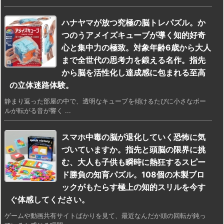
ハナヤマが放つ究極の脳トレパズル。か
つのうアメイズキューブが導く知的好奇
心と集中力の極致。対象年齢6歳から大人
まで全世代の思考力を鍛える名作。指先
から脳を活性化し達成感に包まれる至高
の立体迷路体験。
静まり返った部屋の中で、透明なキューブを傾けるたびに小さなボー
ルが転がる音が響く ...
スマホ中毒の脳が退化していく恐怖に気
づいていますか。指先と頭脳の限界に挑
む、大人も子供も瞬時に熱狂するスピー
ド勝負の知育パズル。108個の木製ブロ
ックがもたらす極上の知的スリルを今す
ぐ体感してください。
ゲームや動画共有サイトばかりを見て、最近なんだか頭の回転が鈍っ