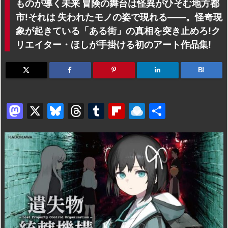
ものが導く未来 冒険の舞台は怪異がひそむ地方都
市!それは 失われたモノの姿で現れる――。怪奇現
象が起きている「ある街」の真相を突き止めろ!ク
リエイター・ほしが手掛ける初のアート作品集!
B!
M
X
Bl
T
T
Fl
R
共
a
u
hr
u
ip
ai
有
st
e
e
m
b
n
o
s
a
bl
o
dr
d
k
d
r
ar
o
o
y
s
d
p.
n
io