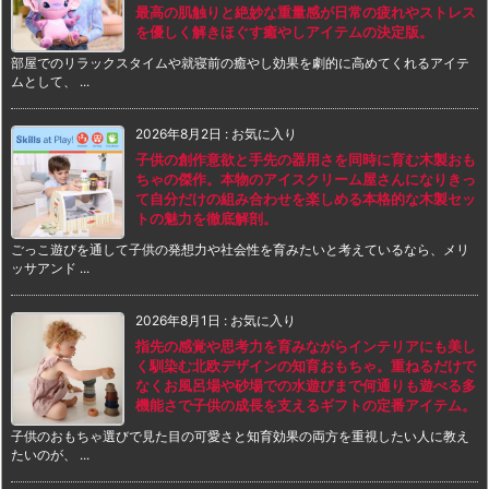
最高の肌触りと絶妙な重量感が日常の疲れやストレス
を優しく解きほぐす癒やしアイテムの決定版。
部屋でのリラックスタイムや就寝前の癒やし効果を劇的に高めてくれるアイテ
ムとして、 ...
2026年8月2日
:
お気に入り
子供の創作意欲と手先の器用さを同時に育む木製おも
ちゃの傑作。本物のアイスクリーム屋さんになりきっ
て自分だけの組み合わせを楽しめる本格的な木製セッ
トの魅力を徹底解剖。
ごっこ遊びを通して子供の発想力や社会性を育みたいと考えているなら、メリ
ッサアンド ...
2026年8月1日
:
お気に入り
指先の感覚や思考力を育みながらインテリアにも美し
く馴染む北欧デザインの知育おもちゃ。重ねるだけで
なくお風呂場や砂場での水遊びまで何通りも遊べる多
機能さで子供の成長を支えるギフトの定番アイテム。
子供のおもちゃ選びで見た目の可愛さと知育効果の両方を重視したい人に教え
たいのが、 ...