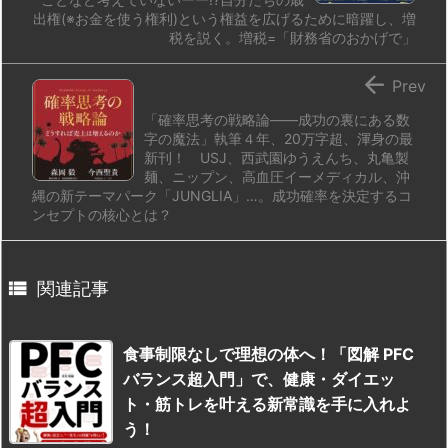
出権(※お金を使う権利)という権益を広げるために暗躍し、増
税を説く。増税=「財務省のおかげで」

Prev
「確率思考の戦略論——成功の裏にある数
字の魔法」執筆４年、20万字超、渾身の最
新刊！ USJ、西武園ゆうえんち、丸亀製
麺、ニップン、高血圧イーメディカル、沖
縄の新テーマパーク「JUNGLIA」…。成功確率を決定するコ
ンセプトの核心とは？

関連記事
食事制限なしで理想の体へ！「図解 PFC
バランス超入門」で、健康・ダイエッ
ト・筋トレを叶える新常識を手に入れよ
う！