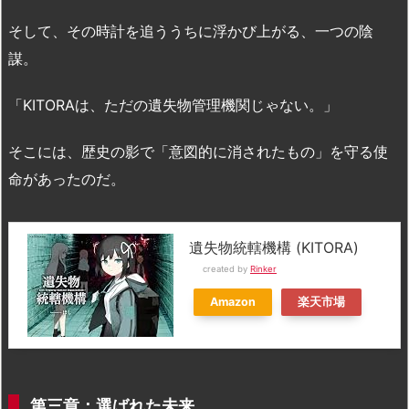
そして、その時計を追ううちに浮かび上がる、一つの陰
謀。
「KITORAは、ただの遺失物管理機関じゃない。」
そこには、歴史の影で「意図的に消されたもの」を守る使
命があったのだ。
遺失物統轄機構 (KITORA)
created by
Rinker
Amazon
楽天市場
第三章：選ばれた未来