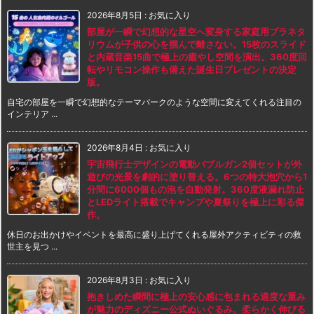
2026年8月5日
:
お気に入り
部屋が一瞬で幻想的な星空へ変身する家庭用プラネタ
リウムが子供の心を掴んで離さない。15枚のスライド
と内蔵音楽15曲で極上の癒やし空間を演出。360度回
転やリモコン操作も備えた誕生日プレゼントの決定
版。
自宅の部屋を一瞬で幻想的なテーマパークのような空間に変えてくれる注目の
インテリア ...
2026年8月4日
:
お気に入り
宇宙飛行士デザインの電動バブルガン2個セットが外
遊びの光景を劇的に塗り替える。6つの特大泡穴から1
分間に6000個もの泡を自動発射。360度液漏れ防止
とLEDライト搭載でキャンプや夏祭りを極上に彩る傑
作。
休日のお出かけやイベントを最高に盛り上げてくれる屋外アクティビティの救
世主を見つ ...
2026年8月3日
:
お気に入り
抱きしめた瞬間に極上の安心感に包まれる適度な重み
が魅力のディズニー公式ぬいぐるみ。柔らかく伸びる