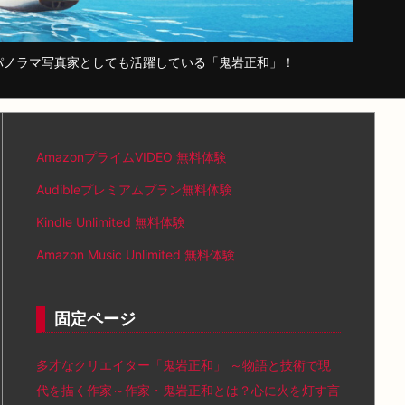
パノラマ写真家としても活躍している「鬼岩正和」！
AmazonプライムVIDEO 無料体験
Audibleプレミアムプラン無料体験
Kindle Unlimited 無料体験
Amazon Music Unlimited 無料体験
固定ページ
多才なクリエイター「鬼岩正和」 ～物語と技術で現
代を描く作家～作家・鬼岩正和とは？心に火を灯す言