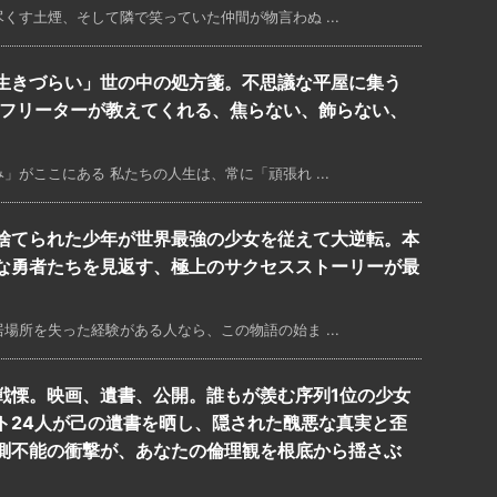
くす土煙、そして隣で笑っていた仲間が物言わぬ ...
生きづらい」世の中の処方箋。不思議な平屋に集う
歳フリーターが教えてくれる、焦らない、飾らない、
がここにある 私たちの人生は、常に「頑張れ ...
捨てられた少年が世界最強の少女を従えて大逆転。本
な勇者たちを見返す、極上のサクセスストーリーが最
場所を失った経験がある人なら、この物語の始ま ...
戦慄。映画、遺書、公開。誰もが羨む序列1位の少女
ト24人が己の遺書を晒し、隠された醜悪な真実と歪
測不能の衝撃が、あなたの倫理観を根底から揺さぶ