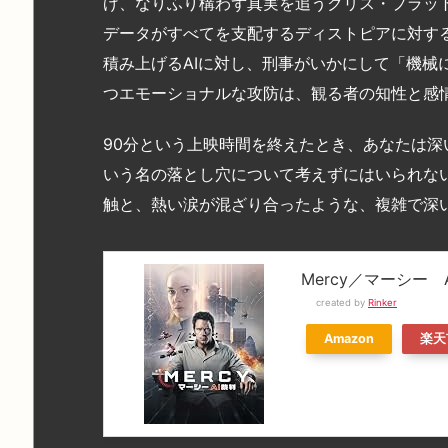
げ、なりふり構わず真実を追うクリス・プラッ
データがすべてを支配するディストピアに対す
積み上げるAIに対し、刑事がいかにして「機械
つエモーショナルな攻防は、観る者の知性と感
90分という上映時間を終えたとき、あなたは
いう名の落とし穴について考えずにはいられな
触と、熱い涙が混ざり合ったような、複雑で深
Mercy／マーシー 
created by
Rinker
Amazon
楽天