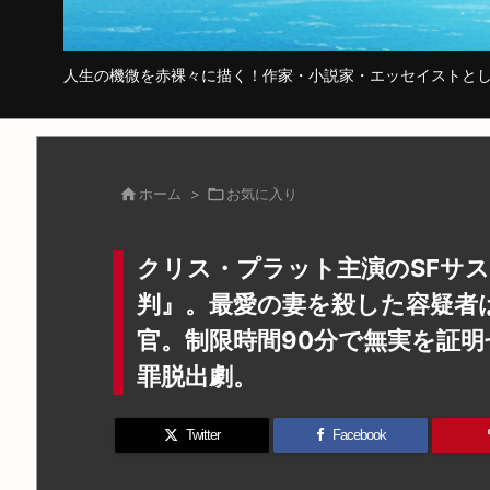
人生の機微を赤裸々に描く！作家・小説家・エッセイストとし

ホーム
>

お気に入り
クリス・プラット主演のSFサスペ
判』。最愛の妻を殺した容疑者
官。制限時間90分で無実を証
罪脱出劇。
Twitter
Facebook