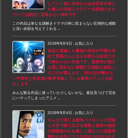
していく姿に全米ならぬ全日本が涙し
た極上の本格ミステリー名探偵のまま
でいては絶対に見逃せない神作です
この作品は単なる謎解きドラマの枠に収まらない圧倒的な感動
と深い余韻を与えてくれる ...
2026年8月4日
:
お気に入り
頂点に君臨した最強の存在が平穏を求
めて普通の人に生まれ変わる設定だけ
で終わらない作品です。規格外の強さ
を隠し切れない展開と圧倒的な無双ぶ
りに心が震えます。1秒も目が離せな
い中毒性と疾走感が限界突破している最高のアニメを紹
介します。
みんな観る作品に迷っていたりしないかな。最近見つけて完全
にハマってしまったアニメ ...
2026年8月4日
:
お気に入り
キムタク演じる新米パイロットが空港
と大空で繰り広げる情熱と挫折の物語
が視聴者の心を激しく揺さぶり話題沸
騰中の名作ドラマGOOD LUCKは今す