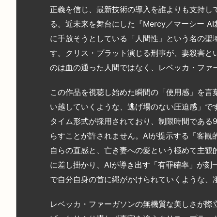
正義を信じ、最新技術の導入を誰よりも支持し
る。近未来を舞台にした『Mercy／マーシー 
に手放そうとしている「人間性」という名の聖
す。クリス・プラット演じる刑事が、妻殺害と
のは血の通った人間ではなく、レベッカ・ファー
この作品を視聴し始めた瞬間の「使用感」を言
い越していくような、逃げ場のない圧迫感」で
タイム形式が採用されており、制限時間である
らすことが許されません。AIが提示する「客観
自らの直感と、亡き妻への愛という極めて主観
に差し掛かり、AIが導き出す「有罪確率」が刻
で自分自身の首に縄がかけられていくような、
レベッカ・ファーガソンの無機質な美しさが際立