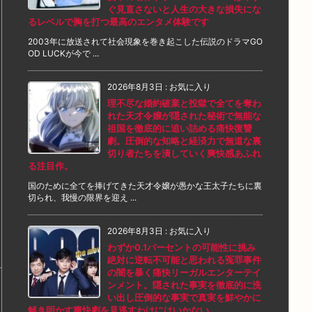
ぐ見直さないと人生の大きな損失にな
るレベルで胸を打つ最高のエンタメ体験です
2003年に放送されて社会現象を巻き起こした伝説のドラマGO
OD LUCKが今で ...
2026年8月3日
:
お気に入り
理不尽な婚約破棄と投獄で全てを奪わ
れた天才令嬢が隠された秘術で無能な
祖国を徹底的に追い詰める痛快復讐
劇。圧倒的な知略と経済力で無道な裏
切り者たちを潰していく爽快感あふれ
る注目作。
国のために全てを捧げてきた天才令嬢が愚かな王太子たちに裏
切られ、我慢の限界を迎え ...
2026年8月3日
:
お気に入り
わずか0.1パーセントの可能性に挑み
絶対に逆転不可能と思われる冤罪事件
の闇を暴く痛快リーガルエンターテイ
ンメント。隠された事実を徹底的に洗
い出し圧倒的な事実で真実を鮮やかに
解き明かす爽快劇を見逃すわけにはいかない。