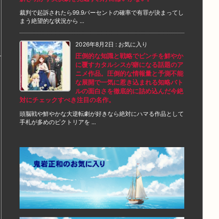
裁判で起訴されたら99.9パーセントの確率で有罪が決まってし
まう絶望的な状況から ...
2026年8月2日
:
お気に入り
圧倒的な知識と戦略でピンチを鮮やか
に覆すカタルシスが癖になる話題のア
ニメ作品。圧倒的な情報量と予測不能
な展開で一気に惹き込まれる知略バト
ルの面白さを徹底的に詰め込んだ今絶
対にチェックすべき注目の名作。
頭脳戦や鮮やかな大逆転劇が好きなら絶対にハマる作品として
手札が多めのビクトリアを ...