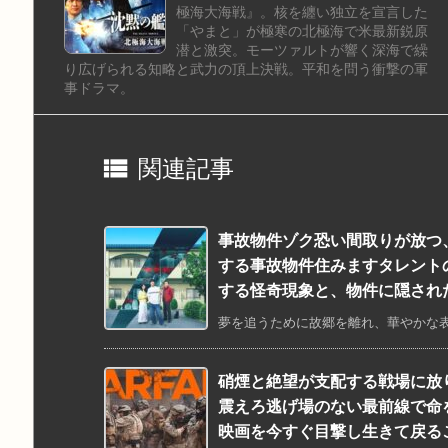
極海大海戦』。核を纏い独立を宣言した
「やまと」が極寒の北極海で米最新鋭原
潜と激突。モーツァルトが響く深海で繰
り広げられる知略と武力の頂上決戦。平和を問う衝撃の軍
事ドラマ。

関連記事
事故物件ゾク恐い間取りが放つ
する事故物件住みますタレント
する怪奇現象と、物件に隠され
夢を追うために故郷を離れ、華やかな表
硝煙と絶望が支配する戦場に放
震えろ逃げ場のない最前線で命
映画を今すぐ目撃し生きて戻る