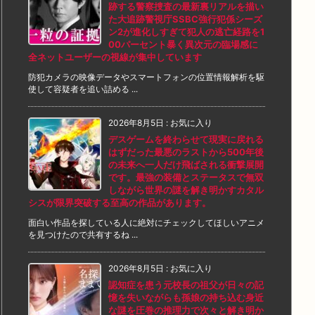
跡する警察捜査の最新裏リアルを描い
た大追跡警視庁SSBC強行犯係シーズ
ン2が進化しすぎて犯人の逃亡経路を1
00パーセント暴く異次元の臨場感に
全ネットユーザーの視線が集中しています
防犯カメラの映像データやスマートフォンの位置情報解析を駆
使して容疑者を追い詰める ...
2026年8月5日
:
お気に入り
デスゲームを終わらせて現実に戻れる
はずだった最悪のラストから500年後
の未来へ一人だけ飛ばされる衝撃展開
です。最強の装備とステータスで無双
しながら世界の謎を解き明かすカタル
シスが限界突破する至高の作品があります。
面白い作品を探している人に絶対にチェックしてほしいアニメ
を見つけたので共有するね ...
2026年8月5日
:
お気に入り
認知症を患う元校長の祖父が日々の記
憶を失いながらも孫娘の持ち込む身近
な謎を圧巻の推理力で次々と解き明か