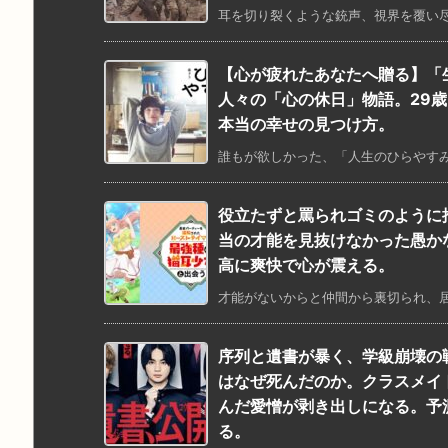
耳を切り裂くような銃声、視界を覆い尽
【心が疲れたあなたへ贈る】「
人々の「心の休日」物語。29
本当の幸せの見つけ方。
誰もが欲しかった、「人生のひらやすみ」
役立たずと罵られゴミのように
当の才能を見抜けなかった愚か
高に爽快で心が震える。
才能がないからと仲間から裏切られ、居
序列と遺書が暴く、学級崩壊の
はなぜ死んだのか。クラスメイ
んだ愛憎が剥き出しになる。予
る。