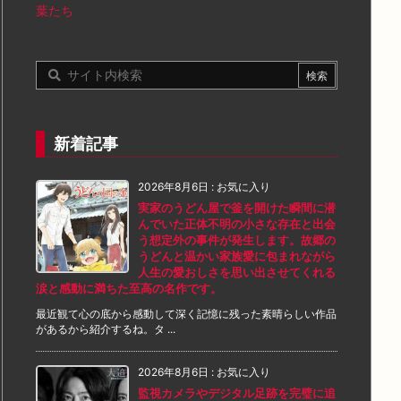
葉たち
新着記事
2026年8月6日
:
お気に入り
実家のうどん屋で釜を開けた瞬間に潜
んでいた正体不明の小さな存在と出会
う想定外の事件が発生します。故郷の
うどんと温かい家族愛に包まれながら
人生の愛おしさを思い出させてくれる
涙と感動に満ちた至高の名作です。
最近観て心の底から感動して深く記憶に残った素晴らしい作品
があるから紹介するね。タ ...
2026年8月6日
:
お気に入り
監視カメラやデジタル足跡を完璧に追