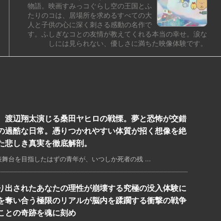
物語。映画すみっコぐらし空の王国とふ
たりのコは、居場所を求めるすべての大
人と子供の心に深く刺さる感動の名作で
す。ふしぎなコとの友情が教えてくれる本当の幸せ。涙な
しには見られない、優しさに満ちた映像体験です。
、渡辺翔太演じる桑田ヤヒロの戦慄。夢と恐怖が交錯
の過酷な日常。憑りつかれやすい体質が招く想像を絶
た悲しき真実を徹底解剖。
舞台を目指したはずの青年が、いつしか死者の残 ...
り出されたあなたの理性が崩壊する究極の没入体験に
を奪い合う極限のリアルが脳内を蹂躙する衝撃の戦争
ことの奇跡を魂に刻め