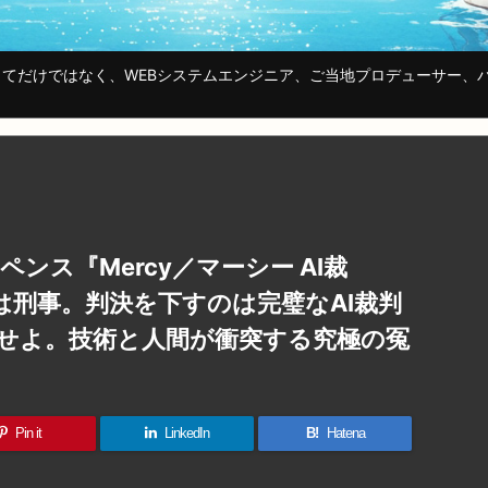
てだけではなく、WEBシステムエンジニア、ご当地プロデューサー、
ンス『Mercy／マーシー AI裁
は刑事。判決を下すのは完璧なAI裁判
明せよ。技術と人間が衝突する究極の冤
Pin it
LinkedIn
B!
Hatena