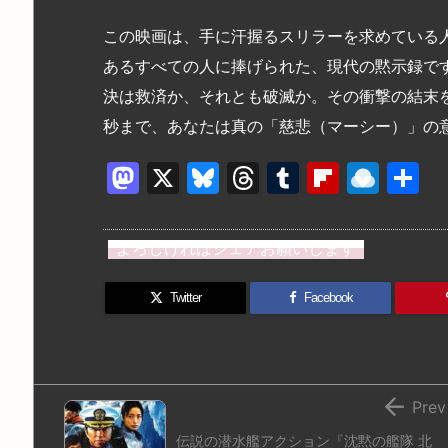
この映画は、手に汗握るスリラーを求めている
あるすべての人に捧げられた、現代の黙示録で
決は救済か、それとも破滅か。その衝撃の結末
秒まで、あなたは真の「慈悲（マーシー）」の
M
X
Bl
T
T
Fl
R
a
u
hr
u
ip
ai
st
e
e
m
b
n
よろしければシェアお願いします
o
s
a
bl
o
dr
d
k
d
r
ar
o
Twitter
Facebook
o
y
s
d
p.
n
io

Prev
伝説の潜水艦アクション『沈黙の艦隊 北