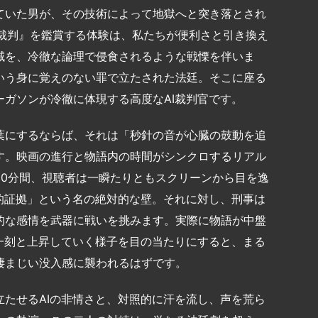
ていた男が、その技術によって地獄へと突き落とされ
AI裁判』を鑑賞する体験は、私たちが便利さと引き換え
域を、冷徹な論理で侵食されるような戦慄を伴いま
いう身に覚えのない罪で立たされた法廷。そこに座る
ガソンが冷徹に体現する高度なAI裁判官です。
葉にするならば、それは「秒針の音が心臓の鼓動を追
す。映画の進行と物語内の時間がシンクロするリアル
90分間、視聴者は一瞬たりともスクリーンから目を逸
的証拠」という名の絶対的な壁。それに対し、刑事は
的な感情を武器に戦いを挑みます。実際に物語が中盤
一刻と上昇していく様子を目の当たりにすると、まる
凄まじい没入感に襲われるはずです。
たせるAIの非情さと、対照的に汗を流し、声を荒ら