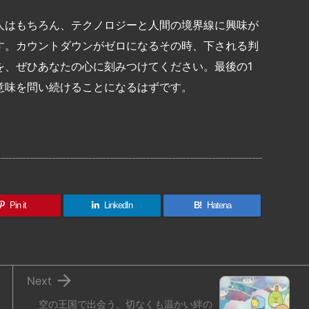
人はもちろん、テクノロジーと人間の境界線に興味が
す。カウントダウンがゼロになるその時、下される判
を、ぜひあなたの心に刻みつけてください。最後の1
意味を問い続けることになるはずです。
共
有
Pin it
LinkedIn
B!
Hatena

Next
空の王国で出会う、切なくも温かい絆の