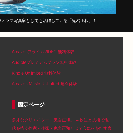
パノラマ写真家としても活躍している「鬼岩正和」！
AmazonプライムVIDEO 無料体験
Audibleプレミアムプラン無料体験
Kindle Unlimited 無料体験
Amazon Music Unlimited 無料体験
固定ページ
多才なクリエイター「鬼岩正和」 ～物語と技術で現
代を描く作家～作家・鬼岩正和とは？心に火を灯す言