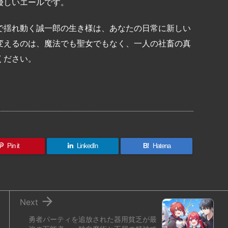
優しいエールです。
で揺れ動く誠一郎の生き様は、あなたの日常に新しい
変えるのは、魔法でも聖女でもなく、一人の社畜の真
ください。
共
有
Pin it
LinkedIn
B!
Hatena

Next
勇者パーティを追放された器用貧乏が最