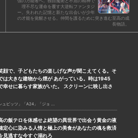
強の万能者へ。独自魔術と不屈の精神で
理不尽な運命を覆す大逆転ファンタジ
ー。失われた記憶と新たな出会いが少年
の才能を覚醒させる。仲間を護るために突き進む至高の成
長物語。
笑顔で、子どもたちの楽しげな声が聞こえてくる。そ
は大きな建物から煙が あがっている。時は1945
で幸せに暮らす家族がいた。 スクリーンに映し出さ
ビッツ」「A24」「ジョ ...
高の飯テロを体感せよ絶望の異世界で出会う黄金の液
確定心に染みる人情と極上の美食があなたの魂を救済
を見逃すな今すぐ溺れろ