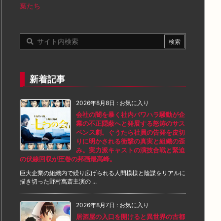
葉たち
新着記事
2026年8月8日
:
お気に入り
会社の闇を暴く社内パワハラ騒動が企
業の不正隠蔽へと発展する怒涛のサス
ペンス劇。ぐうたら社員の告発を皮切
りに明かされる衝撃の真実と組織の歪
み。実力派キャストの演技合戦と緊迫
の伏線回収が圧巻の邦画最高峰。
巨大企業の組織内で繰り広げられる人間模様と陰謀をリアルに
描き切った野村萬斎主演の ...
2026年8月7日
:
お気に入り
居酒屋の入口を開けると異世界の古都