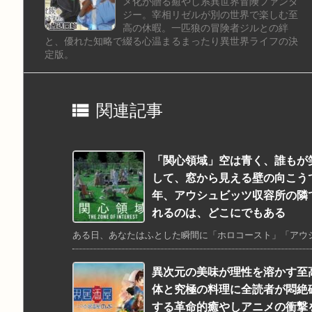
メ化が贈る癒やし系異世界冒険ファンタ
ジー。宰相リゼルが別の世界で楽しむ至
高の休暇。一匹狼の冒険者ジルとの絆
と、優れた知略で綴る心温まるまったり異世界ライフの決
定版。

関連記事
「関心領域」空は青く、誰もが
して、窓から見える壁の向こうで
年、アウシュビッツ収容所の隣
れるのは、どこにでもある
ある日、あなたはふとした瞬間に「ホロコースト」「アウシュ
異次元の美味が理性を溶かす至
体と究極の料理に全読者が悶絶
する革命的癒やしアニメの衝撃