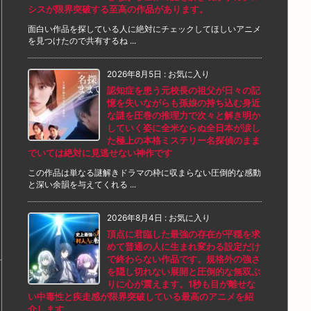
シスが限界突破する至高の作品があります。
面白い作品を探している人に絶対にチェックしてほしいアニメ
を見つけたので共有するね ...
2026年8月5日
:
お気に入り
認知症を患う元校長の祖父が日々の記
憶を失いながらも孫娘の持ち込む身近
な謎を圧巻の推理力で次々と解き明か
していく姿に全米ならぬ全日本が涙し
た極上の本格ミステリー名探偵のまま
でいては絶対に見逃せない神作です
この作品は単なる謎解きドラマの枠に収まらない圧倒的な感動
と深い余韻を与えてくれる ...
2026年8月4日
:
お気に入り
頂点に君臨した最強の存在が平穏を求
めて普通の人に生まれ変わる設定だけ
で終わらない作品です。規格外の強さ
を隠し切れない展開と圧倒的な無双ぶ
りに心が震えます。1秒も目が離せな
い中毒性と疾走感が限界突破している最高のアニメを紹
介します。