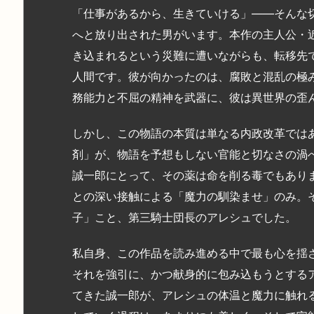
「仕事があるから、生きていける」――そんな
へと放り出された男がいます。本作の主人公・
き込まれるという災難に遭いながらも、転移先
人間です。彼が向かったのは、腐敗と混乱の極
務能力と不屈の精神を武器に、彼は異世界の歪
しかし、この物語の本質は単なる内政改革では
剤」が、物語を予想もしない官能と切なさの渦
誠一郎にとって、その薬は命を削る毒でもあり
との深い接触による「魔力の馴染ませ」のみ。
子」こと、第三騎士団長のアレシュでした。
私自身、この作品を読み進める中で最も心を揺
それを強引に、かつ献身的に包み込もうとする
てきた誠一郎が、アレシュの体温と魔力に触れ