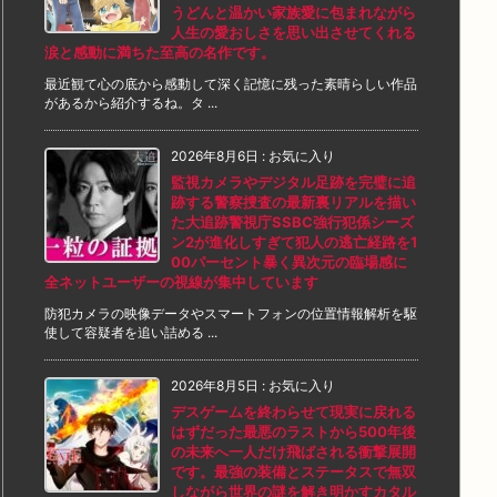
うどんと温かい家族愛に包まれながら
人生の愛おしさを思い出させてくれる
涙と感動に満ちた至高の名作です。
最近観て心の底から感動して深く記憶に残った素晴らしい作品
があるから紹介するね。タ ...
2026年8月6日
:
お気に入り
監視カメラやデジタル足跡を完璧に追
跡する警察捜査の最新裏リアルを描い
た大追跡警視庁SSBC強行犯係シーズ
ン2が進化しすぎて犯人の逃亡経路を1
00パーセント暴く異次元の臨場感に
全ネットユーザーの視線が集中しています
防犯カメラの映像データやスマートフォンの位置情報解析を駆
使して容疑者を追い詰める ...
2026年8月5日
:
お気に入り
デスゲームを終わらせて現実に戻れる
はずだった最悪のラストから500年後
の未来へ一人だけ飛ばされる衝撃展開
です。最強の装備とステータスで無双
しながら世界の謎を解き明かすカタル