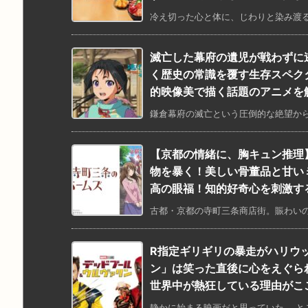
冷え切った心と体に、じわりと染み渡る
滅亡した幕府の遺児が戦わずに
く歴史の常識を覆す生存スペク
的映像美で描く話題のアニメを
鎌倉幕府の滅亡という圧倒的な絶望から
【京都の情緒に、胸キュン推理
物を暴く！美しい骨董品と甘い
高の眼福！知的好奇心を刺激す
古都・京都の寺町三条商店街。賑わいの
R指定ギリギリの暴走がハリウ
ン」は笑った直後に心をえぐら
世界中が熱狂している理由がこ
静かに始まる映画だと思っていた。 とこ