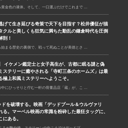
黄金色の液体。そして、一口運ぶだけでこれまで ...
逃げて生き延びる奇策で天下を目指す？松井優征が描
タクルと美しくも狂気に満ちた動乱の鎌倉時代を圧倒
解剖！
始まる歴史の裏側で、戦って死ぬことが美徳とさ ...
】 イケメン鑑定士と女子高生が、古都に眠る謎と偽
ミステリーに癒やされる「寺町三条のホームズ」は最
る極上和風ミステリーへようこそ。
中にひっそりと佇む一軒の骨董品店「蔵」が、こ ...
ッドを破壊する。映画「デッドプール＆ウルヴァリ
れる。マーベル映画の常識を粉砕した最狂タッグに、
こにある。
ろが数分後、スクリーンの向こうではデッドプ ...