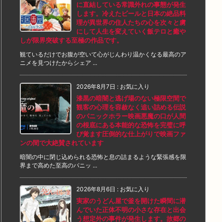
に直結している常識外れの事態が発生
します。冷えたビールと日本の絶品料
理が異世界の住人たちの心を次々と虜
にして人生を変えていく飯テロと癒や
しが限界突破する至極の作品です。
観ているだけでお腹が空いて心がじんわり温かくなる最高のア
ニメを見つけたからシェア ...
2026年8月7日
:
お気に入り
漆黒の暗闇と逃げ場のない極限空間で
観客の心理を容赦なく追い詰める伝説
のパニックホラー映画悪魔の口が人間
の根底にある本能的な恐怖を完璧に呼
び覚ます圧倒的な仕上がりで映画ファ
ンの間で大絶賛されています
暗闇の中に閉じ込められる恐怖と息の詰まるような緊張感を限
界まで高めた至高のパニッ ...
2026年8月6日
:
お気に入り
実家のうどん屋で釜を開けた瞬間に潜
んでいた正体不明の小さな存在と出会
う想定外の事件が発生します。故郷の