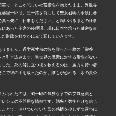
切実で、どこか悲しい社畜根性を抱えたまま、異世界
近藤誠一郎は、三十路を前にして聖女召喚の余波に巻
で真っ先に「仕事をください」と願い出るほどの仕事
みにあった王宮の経理課。現代日本で培った緻密な事
んだ財政を鮮やかに立て直していきます。
ありません。過労死寸前の彼を救った一枚の「栄養
へと引き込みます。異世界の魔素に対する耐性がない
ました。死の淵に立つ彼を救えるのは、魔力を持つ者
そこで彼の手を取ったのが、誰もが恐れる「氷の貴公
さぶられたのは、誠一郎の孤独なまでのプロ意識と、
アレシュの不器用な情熱です。効率と数字だけを信じ
ることで、凍りついていた己の感情を少しずつ露わに