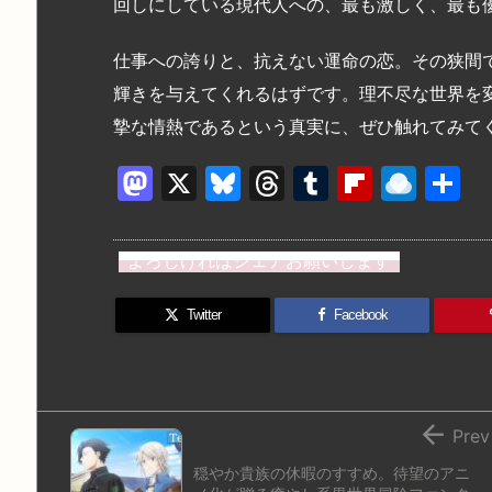
回しにしている現代人への、最も激しく、最も
仕事への誇りと、抗えない運命の恋。その狭間
輝きを与えてくれるはずです。理不尽な世界を
摯な情熱であるという真実に、ぜひ触れてみて
M
X
Bl
T
T
Fl
R
a
u
hr
u
ip
ai
st
e
e
m
b
n
よろしければシェアお願いします
o
s
a
bl
o
dr
d
k
d
r
ar
o
Twitter
Facebook
o
y
s
d
p.
n
io

Prev
穏やか貴族の休暇のすすめ。待望のアニ