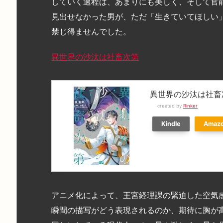
していく過程は、あまりにも美しく、そして官
見出せなかった男が、ただ「生きていてほしい
禁じ得ませんでした。
異世界の沙汰は社畜次第
異世界の沙汰は社畜次第 7
created by
Rinker
Kindle
Amaz
アニメ化によって、王宮経理課の緊迫した空気
瞬間の描写がどう表現されるのか、期待に胸が