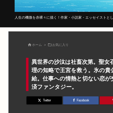
人生の機微を赤裸々に描く！作家・小説家・エッセイストとし

ホーム
>

お気に入り
異世界の沙汰は社畜次第。聖女
理の知略で王宮を救う。氷の貴
給。仕事への情熱と切ない恋が
済ファンタジー。
Twitter
Facebook