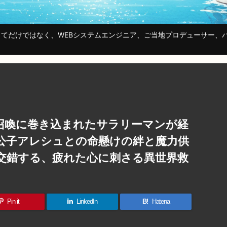
てだけではなく、WEBシステムエンジニア、ご当地プロデューサー、
召喚に巻き込まれたサラリーマンが経
公子アレシュとの命懸けの絆と魔力供
交錯する、疲れた心に刺さる異世界救
Pin it
LinkedIn
B!
Hatena