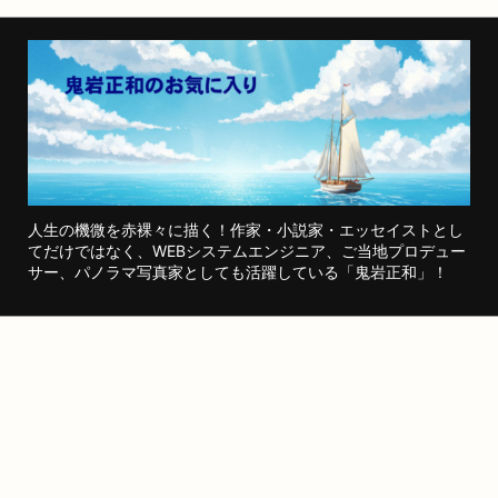
人生の機微を赤裸々に描く！作家・小説家・エッセイストとし
てだけではなく、WEBシステムエンジニア、ご当地プロデュー
サー、パノラマ写真家としても活躍している「鬼岩正和」！