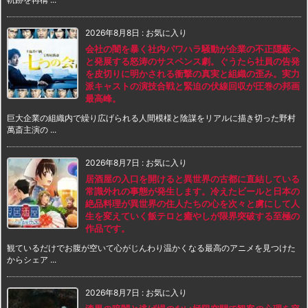
2026年8月8日
:
お気に入り
会社の闇を暴く社内パワハラ騒動が企業の不正隠蔽へ
と発展する怒涛のサスペンス劇。ぐうたら社員の告発
を皮切りに明かされる衝撃の真実と組織の歪み。実力
派キャストの演技合戦と緊迫の伏線回収が圧巻の邦画
最高峰。
巨大企業の組織内で繰り広げられる人間模様と陰謀をリアルに描き切った野村
萬斎主演の ...
2026年8月7日
:
お気に入り
居酒屋の入口を開けると異世界の古都に直結している
常識外れの事態が発生します。冷えたビールと日本の
絶品料理が異世界の住人たちの心を次々と虜にして人
生を変えていく飯テロと癒やしが限界突破する至極の
作品です。
観ているだけでお腹が空いて心がじんわり温かくなる最高のアニメを見つけた
からシェア ...
2026年8月7日
:
お気に入り