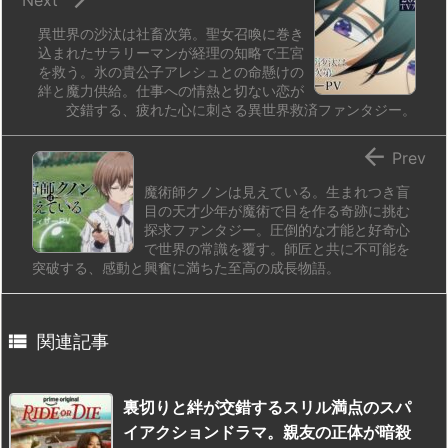
異世界の沙汰は社畜次第。聖女召喚に巻き
込まれたサラリーマンが経理の知略で王宮
を救う。氷の貴公子アレシュとの命懸けの
絆と魔力供給。仕事への情熱と切ない恋が
交錯する、疲れた心に刺さる異世界救済ファンタジー。

Prev
魔術師クノンは見えている。生まれつき盲
目の天才少年が魔術で目を作る奇跡に挑む
探求ファンタジー。圧倒的な才能と好奇心
で世界の常識を覆す。師匠と共に不可能を
突破する、感動と興奮に満ちた至高の成長物語。

関連記事
裏切りと絆が交錯するスリル満点のスパ
イアクションドラマ。親友の正体が暗殺