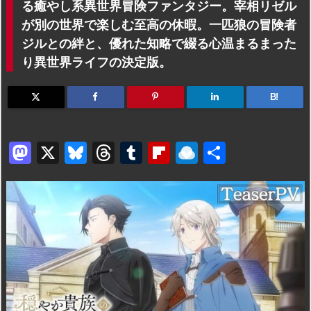
る癒やし系異世界冒険ファンタジー。宰相リゼル
が別の世界で楽しむ至高の休暇。一匹狼の冒険者
ジルとの絆と、優れた知略で綴る心温まるまった
り異世界ライフの決定版。
B!
M
X
Bl
T
T
Fl
R
共
a
u
hr
u
ip
ai
有
st
e
e
m
b
n
o
s
a
bl
o
dr
d
k
d
r
ar
o
o
y
s
d
p.
n
io