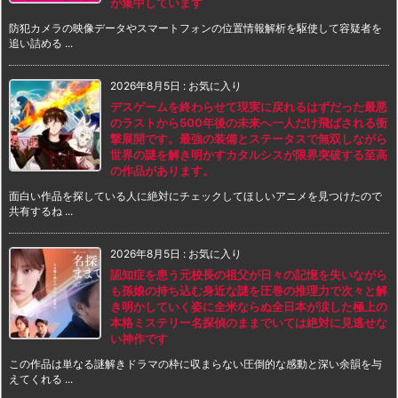
が集中しています
防犯カメラの映像データやスマートフォンの位置情報解析を駆使して容疑者を
追い詰める ...
2026年8月5日
:
お気に入り
デスゲームを終わらせて現実に戻れるはずだった最悪
のラストから500年後の未来へ一人だけ飛ばされる衝
撃展開です。最強の装備とステータスで無双しながら
世界の謎を解き明かすカタルシスが限界突破する至高
の作品があります。
面白い作品を探している人に絶対にチェックしてほしいアニメを見つけたので
共有するね ...
2026年8月5日
:
お気に入り
認知症を患う元校長の祖父が日々の記憶を失いながら
も孫娘の持ち込む身近な謎を圧巻の推理力で次々と解
き明かしていく姿に全米ならぬ全日本が涙した極上の
本格ミステリー名探偵のままでいては絶対に見逃せな
い神作です
この作品は単なる謎解きドラマの枠に収まらない圧倒的な感動と深い余韻を与
えてくれる ...