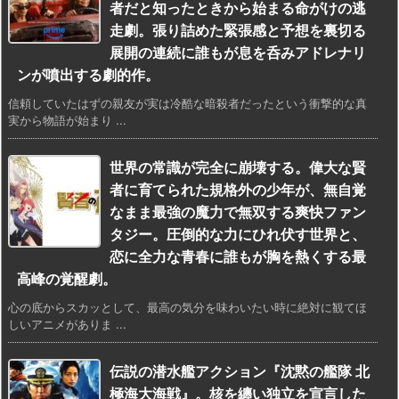
者だと知ったときから始まる命がけの逃
走劇。張り詰めた緊張感と予想を裏切る
展開の連続に誰もが息を呑みアドレナリ
ンが噴出する劇的作。
信頼していたはずの親友が実は冷酷な暗殺者だったという衝撃的な真
実から物語が始まり ...
世界の常識が完全に崩壊する。偉大な賢
者に育てられた規格外の少年が、無自覚
なまま最強の魔力で無双する爽快ファン
タジー。圧倒的な力にひれ伏す世界と、
恋に全力な青春に誰もが胸を熱くする最
高峰の覚醒劇。
心の底からスカッとして、最高の気分を味わいたい時に絶対に観てほ
しいアニメがありま ...
伝説の潜水艦アクション『沈黙の艦隊 北
極海大海戦』。核を纏い独立を宣言した