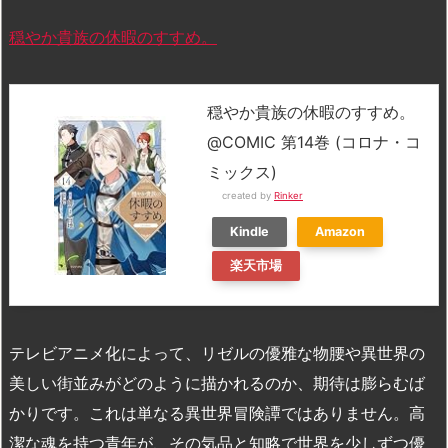
穏やか貴族の休暇のすすめ。
穏やか貴族の休暇のすすめ。
@COMIC 第14巻 (コロナ・コ
ミックス)
created by
Rinker
Kindle
Amazon
楽天市場
テレビアニメ化によって、リゼルの優雅な物腰や異世界の
美しい街並みがどのように描かれるのか、期待は膨らむば
かりです。これは単なる異世界冒険譚ではありません。高
潔な魂を持つ青年が、その気品と知略で世界を少しずつ優