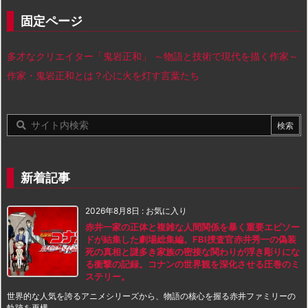
固定ページ
多才なクリエイター「鬼岩正和」 ～物語と技術で現代を描く作家～
作家・鬼岩正和とは？心に火を灯す言葉たち
新着記事
2026年8月8日
:
お気に入り
赤井一家の正体と複雑な人間関係を暴く重要エピソー
ドが結集した劇場総集編。FBI捜査官赤井秀一の偽装
死の真相と謎多き家族の密接な関わりが浮き彫りにな
る衝撃の記録。コナンの世界観を深化させる圧巻のミ
ステリー。
世界的な人気を誇るアニメシリーズから、物語の核心を握る赤井ファミリーの
軌跡を再構 ...