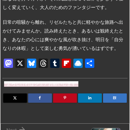
しく変えていく、大人のためのファンタジーです。
日常の喧騒から離れ、リゼルたちと共に軽やかな旅路へ出
かけてみませんか。読み終えたとき、あるいは観終えたと
き、あなたの心には爽やかな風が吹き抜け、明日を「自分
なりの休暇」として楽しむ勇気が湧いているはずです。
M
X
Bl
T
T
Fl
R
共
a
u
hr
u
ip
ai
有
st
e
e
m
b
n
よろしければシェアお願いします
o
s
a
bl
o
dr
d
k
d
r
ar
o
B!
o
y
s
d
p.
n
io

Next