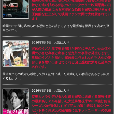
漆黒の暗闇と逃げ場のない極限空間で観客の心理を容
赦なく追い詰める伝説のパニックホラー映画悪魔の口
が人間の根底にある本能的な恐怖を完璧に呼び覚ます
圧倒的な仕上がりで映画ファンの間で大絶賛されてい
ます
暗闇の中に閉じ込められる恐怖と息の詰まるような緊張感を限界まで高めた至
高のパニッ ...
2026年8月6日
:
お気に入り
実家のうどん屋で釜を開けた瞬間に潜んでいた正体不
明の小さな存在と出会う想定外の事件が発生します。
故郷のうどんと温かい家族愛に包まれながら人生の愛
おしさを思い出させてくれる涙と感動に満ちた至高の
名作です。
最近観て心の底から感動して深く記憶に残った素晴らしい作品があるから紹介
するね。タ ...
2026年8月6日
:
お気に入り
監視カメラやデジタル足跡を完璧に追跡する警察捜査
の最新裏リアルを描いた大追跡警視庁SSBC強行犯係
シーズン2が進化しすぎて犯人の逃亡経路を100パー
セント暴く異次元の臨場感に全ネットユーザーの視線