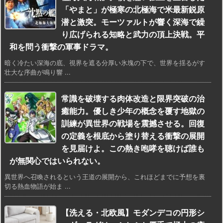
「やまと」が極寒の北極海で米最新鋭原
潜と激突。モーツァルトが響く深海で繰
り広げられる知略と武力の頂上決戦。平
和を問う衝撃の軍事ドラマ。
暗く冷たい深海の底、視界を遮る分厚い氷塊の下で、世界を揺るがす
壮大な序曲が鳴り響 ...
常識を破壊する肉体改造と限界突破の治
癒能力。優しき少年の概念を覆す地獄の
訓練が異世界の戦場を震撼させる。回復
の定義を根底から塗り替える衝撃の展開
を見届けよ。この熱き咆哮を聴けば誰も
が無関心ではいられない。
異世界へ召喚されるという王道の展開から、これほどまでに予想を裏
切る熱血物語が始ま ...
【洗える・北欧風】モダンデコの円形シ