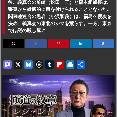
後、義真会の前崎（松田一三）と橋本組組長は、
警察から徹底的に目を付けられることとなった。
関東睦連合の黒岩（小沢和義）は、福島へ侵攻を
決め、義真会の東北のシマを荒らす。一方、東京
では謎の殺し屋に
B!
M
X
Bl
T
T
Fl
R
共
a
u
hr
u
ip
ai
有
st
e
e
m
b
n
o
s
a
bl
o
dr
d
k
d
r
ar
o
o
y
s
d
p.
n
io