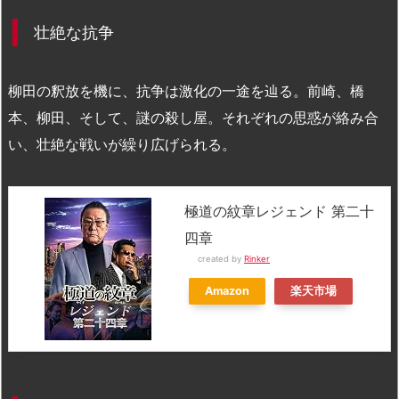
壮絶な抗争
柳田の釈放を機に、抗争は激化の一途を辿る。前崎、橋
本、柳田、そして、謎の殺し屋。それぞれの思惑が絡み合
い、壮絶な戦いが繰り広げられる。
極道の紋章レジェンド 第二十
四章
created by
Rinker
Amazon
楽天市場