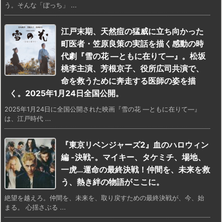
う。そんな「ぼっち」 ...
江戸末期、天然痘の猛威に立ち向かった
町医者・笠原良策の実話を描く感動の時
代劇『雪の花 ―ともに在りて―』。松坂
桃李主演、芳根京子、役所広司共演で、
命を救うために奔走する医師の姿を描
く。2025年1月24日全国公開。
2025年1月24日に全国公開された映画『雪の花 ―ともに在りて―』
は、江戸時代 ...
『東京リベンジャーズ2』血のハロウィン
編 -決戦-。マイキー、タケミチ、場地、
一虎…運命の最終決戦！仲間を、未来を救
う、熱き絆の物語がここに。
絶望を越えろ。仲間を、未来を、取り戻すための最終決戦が、今、始
まる。 心揺さぶる ...