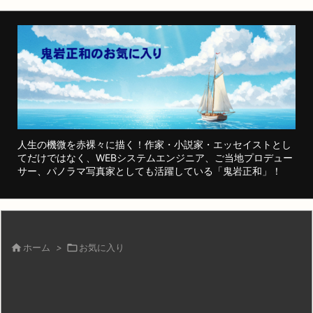
人生の機微を赤裸々に描く！作家・小説家・エッセイストとし
てだけではなく、WEBシステムエンジニア、ご当地プロデュー
サー、パノラマ写真家としても活躍している「鬼岩正和」！

ホーム
>

お気に入り