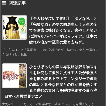

関連記事
【全人類が泣いて羨む】「ダメな私」と
「完璧な猫」の夢の同居生活！人生の全
てを諭吉に捧げたくなる、癒やしと笑い
に満ちたハイパーずぼらライフ。仕事の
疲れを溶かす至高の愛と安らぎ。
「ご主人様」と「執事猫」―その立場逆転が、私たちを救う 仕事はで
きるけれど、私生 ...
ひとりぼっちの異世界攻略は残り物スキ
ルを駆使して孤独に抗う主人公が最強の
座を掴み取る下克上ファンタジーで孤高
の戦いと意外な仲間との絆が胸を熱くす
る全世代の冒険心を呼び覚ます今最も注
目すべき異世界アニメ
大勢の中にいても、どこか馴染めず、独りでいることを選んでしま