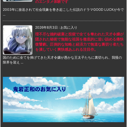
のエンタメ体験です
2003年に放送されて社会現象を巻き起こした伝説のドラマGOOD LUCKが今で
...
2026年8月3日
:
お気に入り
理不尽な婚約破棄と投獄で全てを奪われた天才令嬢が
隠された秘術で無能な祖国を徹底的に追い詰める痛快
復讐劇。圧倒的な知略と経済力で無道な裏切り者たち
を潰していく爽快感あふれる注目作。
国のために全てを捧げてきた天才令嬢が愚かな王太子たちに裏切られ、我慢の
限界を迎え ...