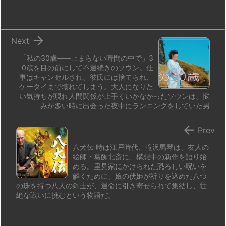
o
y
s
d
p.
n
io

Next
「私の30歳——止まらない時間の中で」3
0歳を目の前にして不運続きのソウン。仕
事はキャンセルされ、彼氏には捨てられ、
ケータイまで壊れてしまう。大人になりた
い気持ちが現れ人間関係が上手くいかなかったソウンは、悩
みが多い時に出会った夜中にランニングをしていた男

Prev
八犬伝 時は江戸時代、滝沢馬琴は、友人の
絵師・葛飾北斎に、構想中の新作を語り始
める。里見家にかけられた恐ろしい呪いを
解くために、娘の伏姫が祈りを込めた八つ
の珠を持つ八人の剣士が、運命に引き寄せられて集結し、壮
絶な戦いに挑むという物語だ。