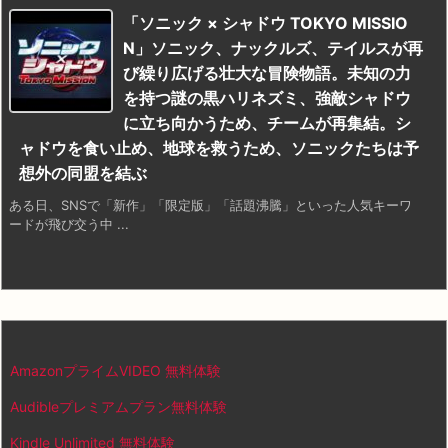
「ソニック × シャドウ TOKYO MISSIO
N」ソニック、ナックルズ、テイルスが再
び繰り広げる壮大な冒険物語。未知の力
を持つ謎の黒ハリネズミ、強敵シャドウ
に立ち向かうため、チームが再集結。シ
ャドウを食い止め、地球を救うため、ソニックたちは予
想外の同盟を結ぶ
ある日、SNSで「新作」「限定版」「話題沸騰」といった人気キーワ
ードが飛び交う中 ...
AmazonプライムVIDEO 無料体験
Audibleプレミアムプラン無料体験
Kindle Unlimited 無料体験