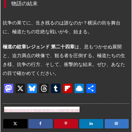
物語の結末
抗争の果てに、生き残るのは誰なのか？横浜の街を舞台
に、極道たちの壮絶な戦いが今、始まる。
極道の紋章レジェンド 第二十四章
は、息もつかせぬ展開
と、迫力満点の映像で、観る者を圧倒する。極道たちの生
き様、抗争の行方、そして、衝撃的な結末。ぜひ、あなた
の目で確かめてください。
M
X
Bl
T
T
Fl
R
共
a
u
hr
u
ip
ai
有
st
e
e
m
b
n
よろしければシェアお願いします
o
s
a
bl
o
dr
d
k
d
r
ar
o
B!