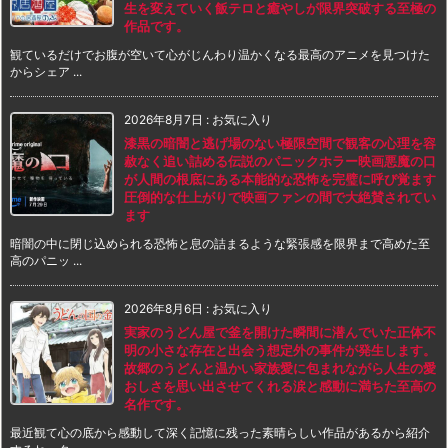
生を変えていく飯テロと癒やしが限界突破する至極の
作品です。
観ているだけでお腹が空いて心がじんわり温かくなる最高のアニメを見つけた
からシェア ...
2026年8月7日
:
お気に入り
漆黒の暗闇と逃げ場のない極限空間で観客の心理を容
赦なく追い詰める伝説のパニックホラー映画悪魔の口
が人間の根底にある本能的な恐怖を完璧に呼び覚ます
圧倒的な仕上がりで映画ファンの間で大絶賛されてい
ます
暗闇の中に閉じ込められる恐怖と息の詰まるような緊張感を限界まで高めた至
高のパニッ ...
2026年8月6日
:
お気に入り
実家のうどん屋で釜を開けた瞬間に潜んでいた正体不
明の小さな存在と出会う想定外の事件が発生します。
故郷のうどんと温かい家族愛に包まれながら人生の愛
おしさを思い出させてくれる涙と感動に満ちた至高の
名作です。
最近観て心の底から感動して深く記憶に残った素晴らしい作品があるから紹介