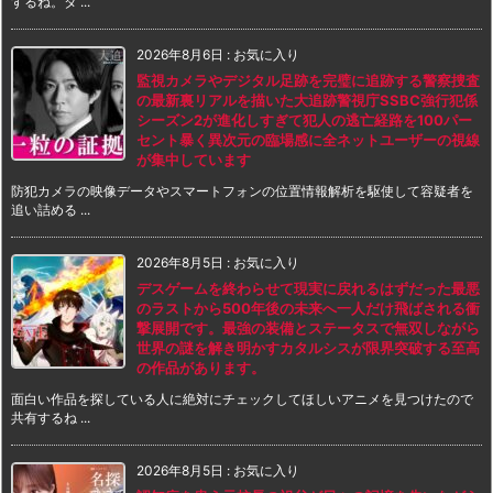
するね。タ ...
2026年8月6日
:
お気に入り
監視カメラやデジタル足跡を完璧に追跡する警察捜査
の最新裏リアルを描いた大追跡警視庁SSBC強行犯係
シーズン2が進化しすぎて犯人の逃亡経路を100パー
セント暴く異次元の臨場感に全ネットユーザーの視線
が集中しています
防犯カメラの映像データやスマートフォンの位置情報解析を駆使して容疑者を
追い詰める ...
2026年8月5日
:
お気に入り
デスゲームを終わらせて現実に戻れるはずだった最悪
のラストから500年後の未来へ一人だけ飛ばされる衝
撃展開です。最強の装備とステータスで無双しながら
世界の謎を解き明かすカタルシスが限界突破する至高
の作品があります。
面白い作品を探している人に絶対にチェックしてほしいアニメを見つけたので
共有するね ...
2026年8月5日
:
お気に入り