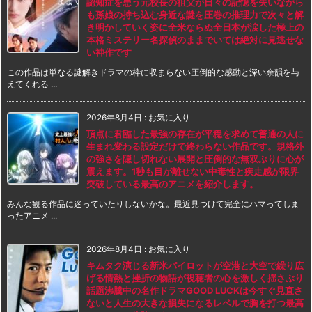
認知症を患う元校長の祖父が日々の記憶を失いながら
も孫娘の持ち込む身近な謎を圧巻の推理力で次々と解
き明かしていく姿に全米ならぬ全日本が涙した極上の
本格ミステリー名探偵のままでいては絶対に見逃せな
い神作です
この作品は単なる謎解きドラマの枠に収まらない圧倒的な感動と深い余韻を与
えてくれる ...
2026年8月4日
:
お気に入り
頂点に君臨した最強の存在が平穏を求めて普通の人に
生まれ変わる設定だけで終わらない作品です。規格外
の強さを隠し切れない展開と圧倒的な無双ぶりに心が
震えます。1秒も目が離せない中毒性と疾走感が限界
突破している最高のアニメを紹介します。
みんな観る作品に迷っていたりしないかな。最近見つけて完全にハマってしま
ったアニメ ...
2026年8月4日
:
お気に入り
キムタク演じる新米パイロットが空港と大空で繰り広
げる情熱と挫折の物語が視聴者の心を激しく揺さぶり
話題沸騰中の名作ドラマGOOD LUCKは今すぐ見直さ
ないと人生の大きな損失になるレベルで胸を打つ最高