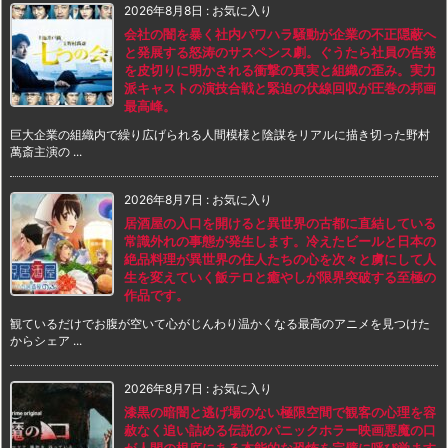
2026年8月8日
:
お気に入り
会社の闇を暴く社内パワハラ騒動が企業の不正隠蔽へ
と発展する怒涛のサスペンス劇。ぐうたら社員の告発
を皮切りに明かされる衝撃の真実と組織の歪み。実力
派キャストの演技合戦と緊迫の伏線回収が圧巻の邦画
最高峰。
巨大企業の組織内で繰り広げられる人間模様と陰謀をリアルに描き切った野村
萬斎主演の ...
2026年8月7日
:
お気に入り
居酒屋の入口を開けると異世界の古都に直結している
常識外れの事態が発生します。冷えたビールと日本の
絶品料理が異世界の住人たちの心を次々と虜にして人
生を変えていく飯テロと癒やしが限界突破する至極の
作品です。
観ているだけでお腹が空いて心がじんわり温かくなる最高のアニメを見つけた
からシェア ...
2026年8月7日
:
お気に入り
漆黒の暗闇と逃げ場のない極限空間で観客の心理を容
赦なく追い詰める伝説のパニックホラー映画悪魔の口