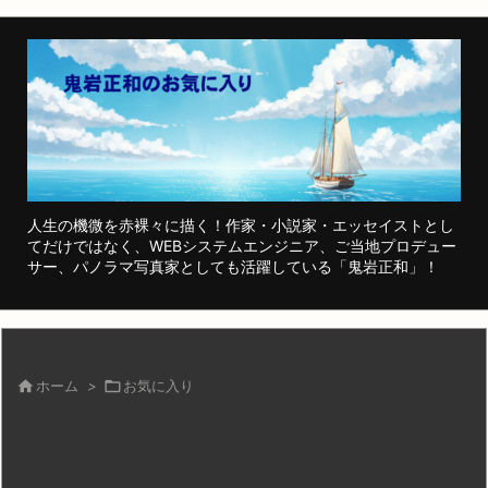
人生の機微を赤裸々に描く！作家・小説家・エッセイストとし
てだけではなく、WEBシステムエンジニア、ご当地プロデュー
サー、パノラマ写真家としても活躍している「鬼岩正和」！

ホーム
>

お気に入り