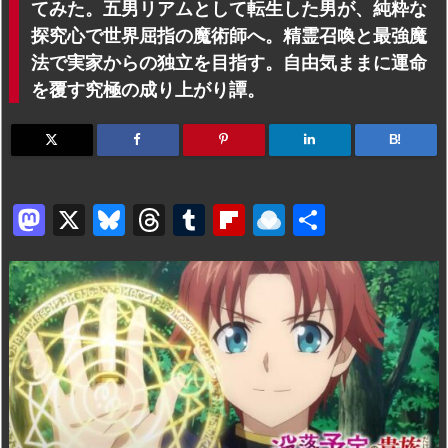
てみた。五男リアムとして転生した男が、純粋な
探究心で世界屈指の魔術師へ。精霊召喚と最強魔
法で実家からの独立を目指す。自由気ままに運命
を覆す究極の成り上がり譚。
B!
M
X
Bl
T
T
Fl
R
共
a
u
hr
u
ip
ai
有
st
e
e
m
b
n
o
s
a
bl
o
dr
d
k
d
r
ar
o
o
y
s
d
p.
n
io