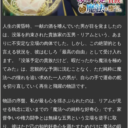
人生の黄昏時、一献の酒を嗜んでいた男が目を覚ましたの
は、没落を約束された貴族家の五男・リアムという、あま
りに不安定な立場の肉体でした。しかし、この絶望的とも
言える状況を、彼はむしろ「最高の自由」として受け入れ
ます。『没落予定の貴族だけど、暇だったから魔法を極め
てみた』は、悲観的な予測に沈むことなく、ただ純粋に魔
法への憧れを追い求めた一人の男が、自らの手で運命の舵
を切り直していく再生と飛躍の物語です。
物語の序盤、私が最も心を揺さぶられたのは、リアムが見
せる執念に近いまでの「魔法への純粋な好奇心」です。家
督争いや権力闘争とは無縁な五男という立場を逆手に取
り、彼はただ己の知的好奇心を満たすためだけに魔法の鍛