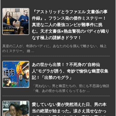
『アストリッドとラファエル 文書係の事
件録』。フランス発の傑作ミステリー！
真逆な二人の最強コンビが難事件に挑
む。天才文書係×熱血警視のバディが織り
なす極上の謎解きドラマ！
真逆の二人が、奇跡のバディに。あなたの心を掴んで離さない、極上
のミステリー。 緻 ...
あの世から出禁！？不死身の“自称仙
人”モグラが誘う、奇妙で愉快な幽霊収集
記！「出禁のモグラ」
「死ねない」男と幽霊たちの、世にも不思議な物語
「俺、あの世から出禁くらってるか ...
愛していない妻が突然消えた日、男の本
当の絶望が始まった。涙さえ流せなかっ