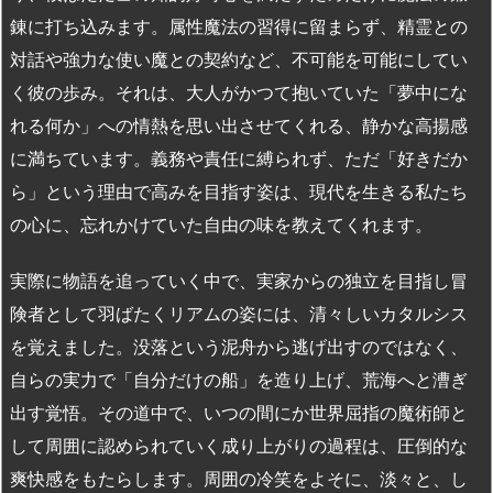
錬に打ち込みます。属性魔法の習得に留まらず、精霊との
対話や強力な使い魔との契約など、不可能を可能にしてい
く彼の歩み。それは、大人がかつて抱いていた「夢中にな
れる何か」への情熱を思い出させてくれる、静かな高揚感
に満ちています。義務や責任に縛られず、ただ「好きだか
ら」という理由で高みを目指す姿は、現代を生きる私たち
の心に、忘れかけていた自由の味を教えてくれます。
実際に物語を追っていく中で、実家からの独立を目指し冒
険者として羽ばたくリアムの姿には、清々しいカタルシス
を覚えました。没落という泥舟から逃げ出すのではなく、
自らの実力で「自分だけの船」を造り上げ、荒海へと漕ぎ
出す覚悟。その道中で、いつの間にか世界屈指の魔術師と
して周囲に認められていく成り上がりの過程は、圧倒的な
爽快感をもたらします。周囲の冷笑をよそに、淡々と、し