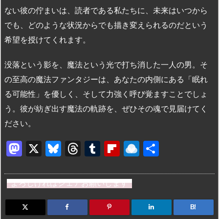
ない彼の佇まいは、読者である私たちに、未来はいつから
でも、どのような状況からでも描き変えられるのだという
希望を授けてくれます。
没落という影を、魔法という光で打ち消した一人の男。そ
の至高の魔法ファンタジーは、あなたの内側にある「眠れ
る可能性」を優しく、そして力強く呼び覚ますことでしょ
う。彼が紡ぎ出す魔法の軌跡を、ぜひその魂で見届けてく
ださい。
M
X
Bl
T
T
Fl
R
共
a
u
hr
u
ip
ai
有
st
e
e
m
b
n
よろしければシェアお願いします
o
s
a
bl
o
dr
d
k
d
r
ar
o
B!