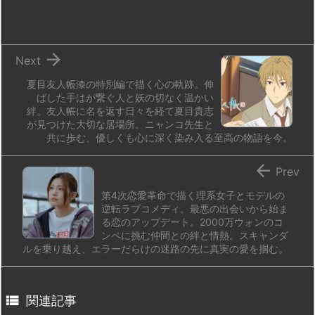
o
y
s
d
p.
n
io

Next
夏目友人帳漆の特別編で描く心の軌跡。伸
ばした手はが繋ぐ人と妖の切なく温かい
絆。友人帳に名を返す日々を経て夏目貴志
が見つけた大切な居場所。ニャンコ先生と
共に歩む、優しくも心に深く染み入る至高の物語を今。

Prev
第4次恋愛革命で描く理系女子とモデルの
逆転ラブコメディ。最悪の出会いから始ま
る恋のアップデート。2000万ウォンのコ
ンペに挑む仲間との絆と情熱。スキャンダ
ルを乗り越え、エラーだらけの迷路の先に真実の愛を掴む。

関連記事