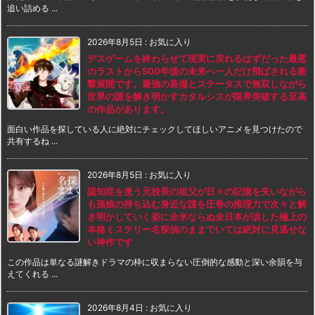
追い詰める ...
2026年8月5日
:
お気に入り
デスゲームを終わらせて現実に戻れるはずだった最悪
のラストから500年後の未来へ一人だけ飛ばされる衝
撃展開です。最強の装備とステータスで無双しながら
世界の謎を解き明かすカタルシスが限界突破する至高
の作品があります。
面白い作品を探している人に絶対にチェックしてほしいアニメを見つけたので
共有するね ...
2026年8月5日
:
お気に入り
認知症を患う元校長の祖父が日々の記憶を失いながら
も孫娘の持ち込む身近な謎を圧巻の推理力で次々と解
き明かしていく姿に全米ならぬ全日本が涙した極上の
本格ミステリー名探偵のままでいては絶対に見逃せな
い神作です
この作品は単なる謎解きドラマの枠に収まらない圧倒的な感動と深い余韻を与
えてくれる ...
2026年8月4日
:
お気に入り