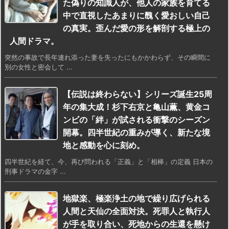
た偽りの知識人が、他人の家族を育てる
中で直視したあまりに醜く愛おしい自己
の真実。歪んだ愛の形を解剖する極上の
人間ドラマ。
突然の事故で長年連れ添った妻を失ったにもかかわらず、その瞬間に
別の女性と密会して ...
【伝説は終わらない】シリーズ誕生25周
年の集大成！杉下右京と亀山薫、黄金コ
ンビの「絆」が試される衝撃のシーズン
開幕。四半世紀の重みが導く、新たな境
地と感動を心に刻め。
四半世紀を経て、今、再び問われる「正義」と「相棒」の定義 日本の
刑事ドラマの金字 ...
地獄楽、極楽浄土の地で繰り広げられる
人間と天仙の全面対決。死罪人と執行人
が手を取り合い、死地からの生還を懸け