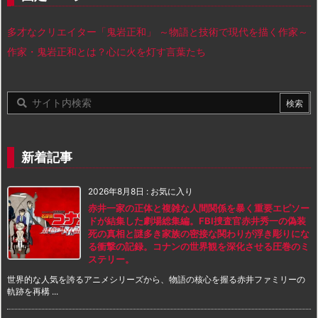
多才なクリエイター「鬼岩正和」 ～物語と技術で現代を描く作家～
作家・鬼岩正和とは？心に火を灯す言葉たち
新着記事
2026年8月8日
:
お気に入り
赤井一家の正体と複雑な人間関係を暴く重要エピソー
ドが結集した劇場総集編。FBI捜査官赤井秀一の偽装
死の真相と謎多き家族の密接な関わりが浮き彫りにな
る衝撃の記録。コナンの世界観を深化させる圧巻のミ
ステリー。
世界的な人気を誇るアニメシリーズから、物語の核心を握る赤井ファミリーの
軌跡を再構 ...