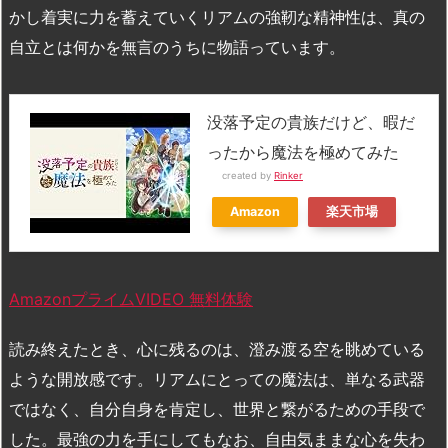
かし着実に力を蓄えていくリアムの強靭な精神性は、真の
自立とは何かを無言のうちに物語っています。
没落予定の貴族だけど、暇だ
ったから魔法を極めてみた
created by
Rinker
Amazon
楽天市場
AmazonプライムVIDEO 無料体験
読み終えたとき、心に残るのは、澄み渡る空を眺めている
ような開放感です。リアムにとっての魔法は、単なる武器
ではなく、自分自身を肯定し、世界と繋がるための手段で
した。最強の力を手にしてもなお、自由気ままな心を失わ