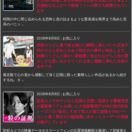
が人間の根底にある本能的な恐怖を完璧に呼び覚ます
圧倒的な仕上がりで映画ファンの間で大絶賛されてい
ます
暗闇の中に閉じ込められる恐怖と息の詰まるような緊張感を限界まで高めた至
高のパニッ ...
2026年8月6日
:
お気に入り
実家のうどん屋で釜を開けた瞬間に潜んでいた正体不
明の小さな存在と出会う想定外の事件が発生します。
故郷のうどんと温かい家族愛に包まれながら人生の愛
おしさを思い出させてくれる涙と感動に満ちた至高の
名作です。
最近観て心の底から感動して深く記憶に残った素晴らしい作品があるから紹介
するね。タ ...
2026年8月6日
:
お気に入り
監視カメラやデジタル足跡を完璧に追跡する警察捜査
の最新裏リアルを描いた大追跡警視庁SSBC強行犯係
シーズン2が進化しすぎて犯人の逃亡経路を100パー
セント暴く異次元の臨場感に全ネットユーザーの視線
が集中しています
防犯カメラの映像データやスマートフォンの位置情報解析を駆使して容疑者を