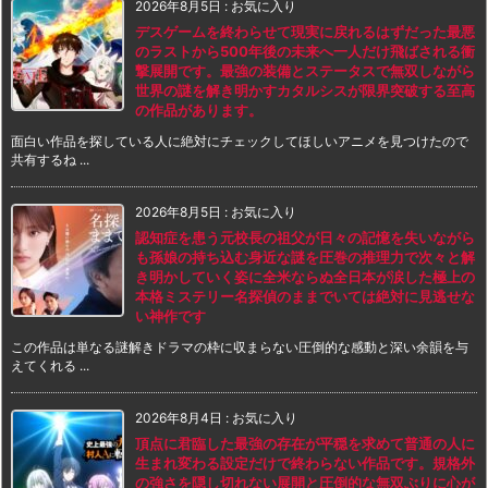
2026年8月5日
:
お気に入り
デスゲームを終わらせて現実に戻れるはずだった最悪
のラストから500年後の未来へ一人だけ飛ばされる衝
撃展開です。最強の装備とステータスで無双しながら
世界の謎を解き明かすカタルシスが限界突破する至高
の作品があります。
面白い作品を探している人に絶対にチェックしてほしいアニメを見つけたので
共有するね ...
2026年8月5日
:
お気に入り
認知症を患う元校長の祖父が日々の記憶を失いながら
も孫娘の持ち込む身近な謎を圧巻の推理力で次々と解
き明かしていく姿に全米ならぬ全日本が涙した極上の
本格ミステリー名探偵のままでいては絶対に見逃せな
い神作です
この作品は単なる謎解きドラマの枠に収まらない圧倒的な感動と深い余韻を与
えてくれる ...
2026年8月4日
:
お気に入り
頂点に君臨した最強の存在が平穏を求めて普通の人に
生まれ変わる設定だけで終わらない作品です。規格外
の強さを隠し切れない展開と圧倒的な無双ぶりに心が