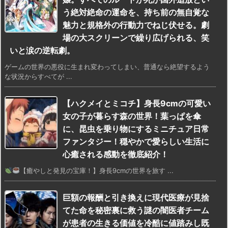
う絶対絶命の運命を、持ち前の無自覚な
魅力と規格外の行動力でねじ伏せる。劇
場の大スクリーンで繰り広げられる、笑
いと涙の逆転劇。
ゲームの世界の悪役に生まれ変わってしまい、普通なら絶望するよう
な状況からすべてが ...
【ハクメイとミコチ】身長9cmの可愛い
女の子が暮らす森の世界！葉っぱを傘
に、昆虫を乗り物にするミニチュア日常
ファンタジー！穏やかで愛らしい生活に
心癒される感動を徹底紹介！
【癒やしと発見の宝庫！】身長9cmの世界を旅す ...
巨額の報酬と引き換えに現代医療が見捨
てた命を秘密裏に救う謎の闇医者チーム
が患者の生きる価値を冷酷に値踏みし既