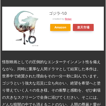
ゴジラ-1.0
created by
Rinker
Amazon
楽天市場
怪獣映画としての圧倒的なエンターテインメント性を備え
ながら、同時に重厚な人間ドラマとして結実した本作は、
世界中で絶賛された理由をその一分一秒に刻んでいます。
ゴジラという強大な厄災に立ち向かい、絶望を希望へと塗
り替えていく人々の生き様。その衝撃と感動を、ぜひ劇場
の大きなスクリーンで全身に浴びてください。そこには、
どんな暗闇の中でも消えることのない、人間の尊厳と愛が