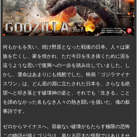
何もかもを失い、焼け野原となった戦後の日本。人々は家
族を亡くし、家を焼かれ、ただ今日を生き抜くために泥を
這うような思いで復興への一歩を踏み出していました。し
かし、運命はあまりにも残酷でした。映画「ゴジラマイナ
スワン」は、どん底の淵に立たされた日本を、さらなる絶
望へと叩き落とす破壊神の姿と、それでも「生きる」こと
を諦めなかった名もなき人々の熱き闘いを描いた、魂の叙
事詩です。
ゼロからマイナスへ。容赦ない破壊がもたらす極限の恐怖
この物語が描くゴジラは、単なる巨大な怪獣ではありませ