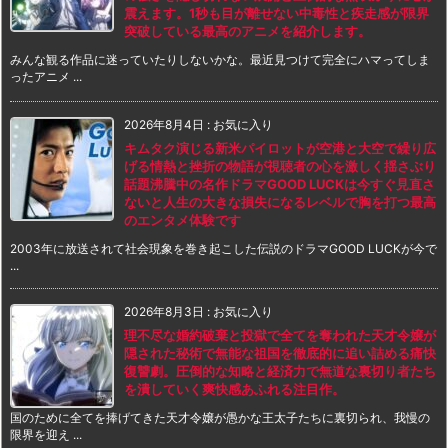
震えます。1秒も目が離せない中毒性と疾走感が限界
突破している最高のアニメを紹介します。
みんな観る作品に迷っていたりしないかな。最近見つけて完全にハマってしま
ったアニメ ...
2026年8月4日
:
お気に入り
キムタク演じる新米パイロットが空港と大空で繰り広
げる情熱と挫折の物語が視聴者の心を激しく揺さぶり
話題沸騰中の名作ドラマGOOD LUCKは今すぐ見直さ
ないと人生の大きな損失になるレベルで胸を打つ最高
のエンタメ体験です
2003年に放送されて社会現象を巻き起こした伝説のドラマGOOD LUCKが今で
...
2026年8月3日
:
お気に入り
理不尽な婚約破棄と投獄で全てを奪われた天才令嬢が
隠された秘術で無能な祖国を徹底的に追い詰める痛快
復讐劇。圧倒的な知略と経済力で無道な裏切り者たち
を潰していく爽快感あふれる注目作。
国のために全てを捧げてきた天才令嬢が愚かな王太子たちに裏切られ、我慢の
限界を迎え ...