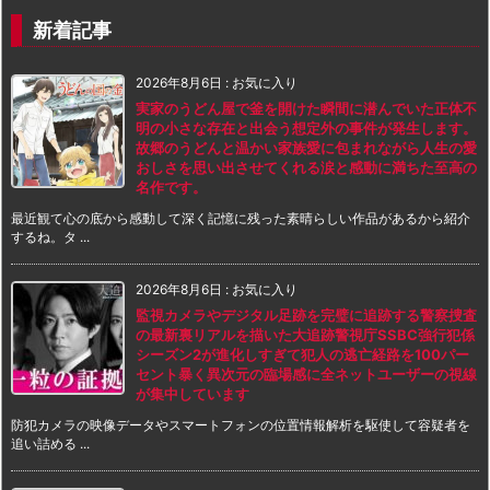
新着記事
2026年8月6日
:
お気に入り
実家のうどん屋で釜を開けた瞬間に潜んでいた正体不
明の小さな存在と出会う想定外の事件が発生します。
故郷のうどんと温かい家族愛に包まれながら人生の愛
おしさを思い出させてくれる涙と感動に満ちた至高の
名作です。
最近観て心の底から感動して深く記憶に残った素晴らしい作品があるから紹介
するね。タ ...
2026年8月6日
:
お気に入り
監視カメラやデジタル足跡を完璧に追跡する警察捜査
の最新裏リアルを描いた大追跡警視庁SSBC強行犯係
シーズン2が進化しすぎて犯人の逃亡経路を100パー
セント暴く異次元の臨場感に全ネットユーザーの視線
が集中しています
防犯カメラの映像データやスマートフォンの位置情報解析を駆使して容疑者を
追い詰める ...