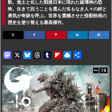
歌。焦土と化した戦後日本に現れた破壊神の恐
怖。生きて抗うことを選んだ名もなき人々の絆と
勇気が奇跡を呼ぶ。世界を震撼させた怪獣映画の
歴史を塗り替える最高傑作。
B!
M
X
Bl
T
T
Fl
R
共
a
u
hr
u
ip
ai
有
st
e
e
m
b
n
o
s
a
bl
o
dr
d
k
d
r
ar
o
o
y
s
d
p.
n
io