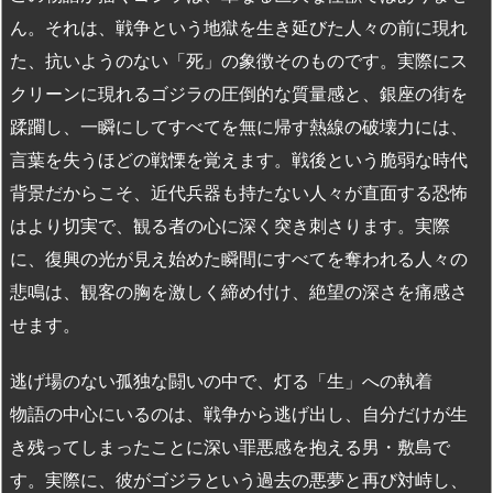
ん。それは、戦争という地獄を生き延びた人々の前に現れ
た、抗いようのない「死」の象徴そのものです。実際にス
クリーンに現れるゴジラの圧倒的な質量感と、銀座の街を
蹂躙し、一瞬にしてすべてを無に帰す熱線の破壊力には、
言葉を失うほどの戦慄を覚えます。戦後という脆弱な時代
背景だからこそ、近代兵器も持たない人々が直面する恐怖
はより切実で、観る者の心に深く突き刺さります。実際
に、復興の光が見え始めた瞬間にすべてを奪われる人々の
悲鳴は、観客の胸を激しく締め付け、絶望の深さを痛感さ
せます。
逃げ場のない孤独な闘いの中で、灯る「生」への執着
物語の中心にいるのは、戦争から逃げ出し、自分だけが生
き残ってしまったことに深い罪悪感を抱える男・敷島で
す。実際に、彼がゴジラという過去の悪夢と再び対峙し、