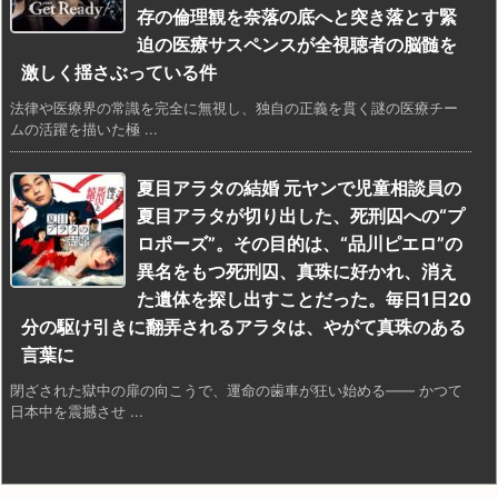
存の倫理観を奈落の底へと突き落とす緊
迫の医療サスペンスが全視聴者の脳髄を
激しく揺さぶっている件
法律や医療界の常識を完全に無視し、独自の正義を貫く謎の医療チー
ムの活躍を描いた極 ...
夏目アラタの結婚 元ヤンで児童相談員の
夏目アラタが切り出した、死刑囚への“プ
ロポーズ”。その目的は、“品川ピエロ”の
異名をもつ死刑囚、真珠に好かれ、消え
た遺体を探し出すことだった。毎日1日20
分の駆け引きに翻弄されるアラタは、やがて真珠のある
言葉に
閉ざされた獄中の扉の向こうで、運命の歯車が狂い始める―― かつて
日本中を震撼させ ...