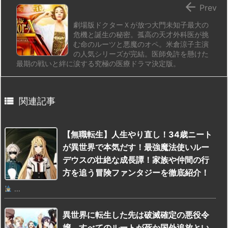

Prev
劇場版ドクターＸが放つ大門未知子最大の
危機と誕生の秘密。孤高の天才外科医が挑
む命のルーツと悪魔のオペ。米倉涼子主演
の人気シリーズが完結。医師免許を懸けた
最期の戦いと絆に涙する究極の医療ドラマ決定版。

関連記事
【無職転生】人生やり直し！34歳ニート
が異世界で本気だす！最強魔法使いルー
デウスの壮絶な成長譚！家族や仲間の行
方を追う冒険ファンタジーを徹底紹介！
...
異世界に転生した先は破滅確定の悪役令
嬢。すべてのルートが死か国外追放とい