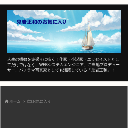
人生の機微を赤裸々に描く！作家・小説家・エッセイストとし
てだけではなく、WEBシステムエンジニア、ご当地プロデュー
サー、パノラマ写真家としても活躍している「鬼岩正和」！

ホーム
>

お気に入り