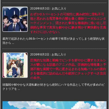
2026年8月3日
:
お気に入り
わずか0.1パーセントの可能性に挑み絶対に逆転不可
能と思われる冤罪事件の闇を暴く痛快リーガルエンタ
ーテインメント。隠された事実を徹底的に洗い出し圧
倒的な事実で真実を鮮やかに解き明かす爽快劇を見逃
すわけにはいかない。
裁判で起訴されたら99.9パーセントの確率で有罪が決まってしまう絶望的な状
況から ...
2026年8月2日
:
お気に入り
圧倒的な知識と戦略でピンチを鮮やかに覆すカタルシ
スが癖になる話題のアニメ作品。圧倒的な情報量と予
測不能な展開で一気に惹き込まれる知略バトルの面白
さを徹底的に詰め込んだ今絶対にチェックすべき注目
の名作。
頭脳戦や鮮やかな大逆転劇が好きなら絶対にハマる作品として手札が多めのビ
クトリアを ...