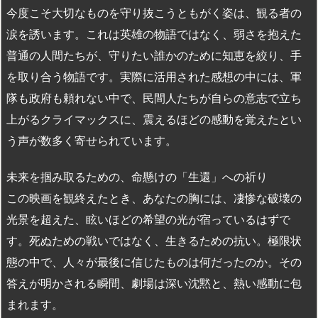
今度こそ大切なものを守り抜こうともがく姿は、観る者の
涙を誘います。これは英雄の物語ではなく、弱さを抱えた
普通の人間たちが、守りたい誰かのために知恵を絞り、手
を取り合う物語です。実際に活用された感想の中には、軍
隊も政府も頼れない中で、民間人たちが自らの意志で立ち
上がるクライマックスに、震えるほどの感動を覚えたとい
う声が数多く寄せられています。
未来を掴み取るための、命懸けの「生還」への祈り
この映画を観終えたとき、あなたの胸には、凄惨な破壊の
光景を超えた、眩いほどの希望の光が宿っているはずで
す。死ぬための戦いではなく、生きるための抗い。極限状
態の中で、人々が最後に信じたものは何だったのか。その
答えが明かされる瞬間、劇場は深い沈黙と、熱い感動に包
まれます。