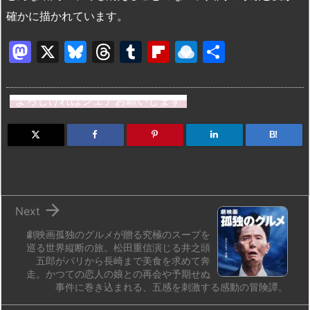
確かに描かれています。
M
X
Bl
T
T
Fl
R
共
a
u
hr
u
ip
ai
有
st
e
e
m
b
n
よろしければシェアお願いします
o
s
a
bl
o
dr
d
k
d
r
ar
o
B!
o
y
s
d
p.
n
io

Next
劇映画孤独のグルメが贈る究極のスープを
巡る世界縦断の旅。松田重信演じる井之頭
五郎がパリから長崎まで美食を求めて奔
走。かつての恋人の娘との再会や予期せぬ
事件に巻き込まれる、五感を刺激する感動の冒険譚。