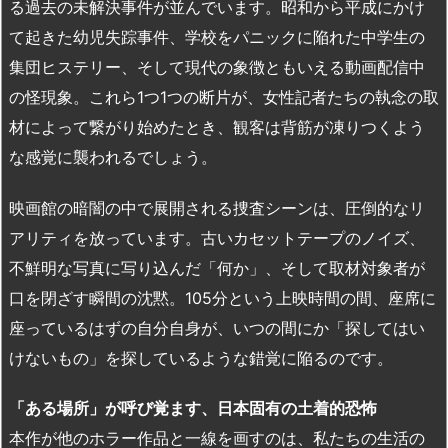
る過去の未解決事件が並んでいます。昭和から平成にかけ
て起きた幼児失踪事件、学校をパニックに陥れた中学生の
集団ヒステリー、そして現代の象徴ともいえる動画配信中
の怪現象。これら1つ1つの断片が、女性記者たちの執念の取
材によって繋がり始めたとき、観客は背筋が凍りつくよう
な感覚に襲われるでしょう。
映画館の暗闇の中で展開される捜査シーンは、圧倒的なリ
アリティを放っています。古いカセットテープのノイズ、
不鮮明な写真に写り込んだ「何か」、そして取材対象者が
口を閉ざす瞬間の沈黙。105分という上映時間の間、座席に
座っているはずの自分自身が、いつの間にか「探してはい
けないもの」を探しているような錯覚に陥るのです。
「ある場所」が呼び覚ます、日本固有の土着的恐怖
本作が他のホラー作品と一線を画すのは、私たちの生活の