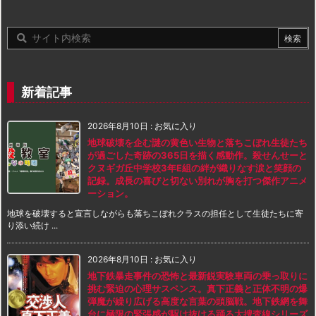
新着記事
2026年8月10日
:
お気に入り
地球破壊を企む謎の黄色い生物と落ちこぼれ生徒たち
が過ごした奇跡の365日を描く感動作。殺せんせーと
クヌギガ丘中学校3年E組の絆が織りなす涙と笑顔の
記録。成長の喜びと切ない別れが胸を打つ傑作アニメ
ーション。
地球を破壊すると宣言しながらも落ちこぼれクラスの担任として生徒たちに寄
り添い続け ...
2026年8月10日
:
お気に入り
地下鉄暴走事件の恐怖と最新鋭実験車両の乗っ取りに
挑む緊迫の心理サスペンス。真下正義と正体不明の爆
弾魔が繰り広げる高度な言葉の頭脳戦。地下鉄網を舞
台に極限の緊張感が駆け抜ける踊る大捜査線シリーズ