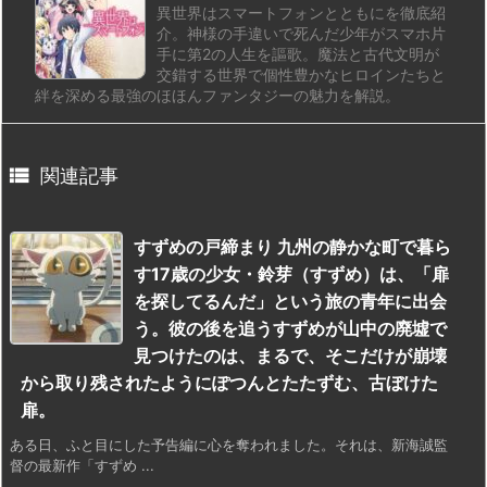
異世界はスマートフォンとともにを徹底紹
介。神様の手違いで死んだ少年がスマホ片
手に第2の人生を謳歌。魔法と古代文明が
交錯する世界で個性豊かなヒロインたちと
絆を深める最強のほほんファンタジーの魅力を解説。

関連記事
すずめの戸締まり 九州の静かな町で暮ら
す17歳の少女・鈴芽（すずめ）は、「扉
を探してるんだ」という旅の青年に出会
う。彼の後を追うすずめが山中の廃墟で
見つけたのは、まるで、そこだけが崩壊
から取り残されたようにぽつんとたたずむ、古ぼけた
扉。
ある日、ふと目にした予告編に心を奪われました。それは、新海誠監
督の最新作「すずめ ...