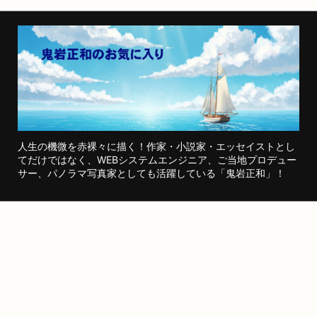
人生の機微を赤裸々に描く！作家・小説家・エッセイストとし
てだけではなく、WEBシステムエンジニア、ご当地プロデュー
サー、パノラマ写真家としても活躍している「鬼岩正和」！