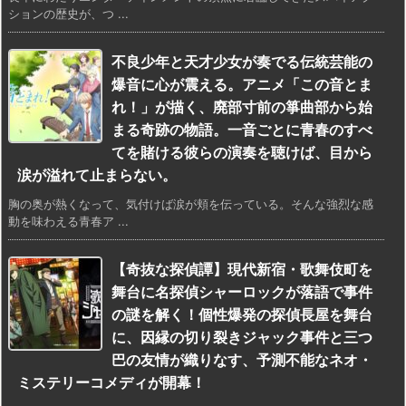
ションの歴史が、つ ...
不良少年と天才少女が奏でる伝統芸能の
爆音に心が震える。アニメ「この音とま
れ！」が描く、廃部寸前の箏曲部から始
まる奇跡の物語。一音ごとに青春のすべ
てを賭ける彼らの演奏を聴けば、目から
涙が溢れて止まらない。
胸の奥が熱くなって、気付けば涙が頬を伝っている。そんな強烈な感
動を味わえる青春ア ...
【奇抜な探偵譚】現代新宿・歌舞伎町を
舞台に名探偵シャーロックが落語で事件
の謎を解く！個性爆発の探偵長屋を舞台
に、因縁の切り裂きジャック事件と三つ
巴の友情が織りなす、予測不能なネオ・
ミステリーコメディが開幕！