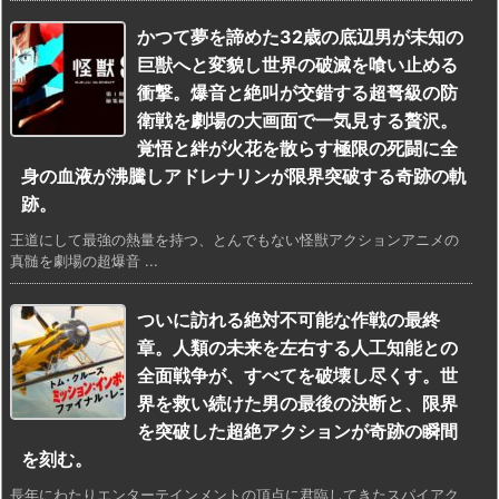
かつて夢を諦めた32歳の底辺男が未知の
巨獣へと変貌し世界の破滅を喰い止める
衝撃。爆音と絶叫が交錯する超弩級の防
衛戦を劇場の大画面で一気見する贅沢。
覚悟と絆が火花を散らす極限の死闘に全
身の血液が沸騰しアドレナリンが限界突破する奇跡の軌
跡。
王道にして最強の熱量を持つ、とんでもない怪獣アクションアニメの
真髄を劇場の超爆音 ...
ついに訪れる絶対不可能な作戦の最終
章。人類の未来を左右する人工知能との
全面戦争が、すべてを破壊し尽くす。世
界を救い続けた男の最後の決断と、限界
を突破した超絶アクションが奇跡の瞬間
を刻む。
長年にわたりエンターテインメントの頂点に君臨してきたスパイアク