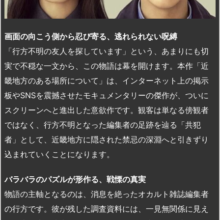
画面の向こう側から忍び寄る、逃れられない呪縛
「行方不明の友人を探しています」という、あまりにも切
実で不穏な一文から、この物語は幕を開けます。本作「近
畿地方のある場所について」は、インターネット上の掲示
板やSNSを震撼させたモキュメンタリーの傑作が、ついに
スクリーンへと進出した意欲作です。観客は単なる傍観者
ではなく、行方不明となった編集者の足跡を辿る「共犯
者」として、近畿地方に隠された禁忌の深淵へと引きずり
込まれていくことになります。
バラバラのパズルが形作る、戦慄の真実
物語の主軸となるのは、消息を絶ったオカルト雑誌編集者
の行方です。彼が残した調査資料には、一見無関係に見え