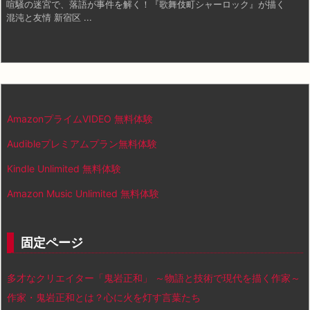
喧騒の迷宮で、落語が事件を解く！『歌舞伎町シャーロック』が描く
混沌と友情 新宿区 ...
AmazonプライムVIDEO 無料体験
Audibleプレミアムプラン無料体験
Kindle Unlimited 無料体験
Amazon Music Unlimited 無料体験
固定ページ
多才なクリエイター「鬼岩正和」 ～物語と技術で現代を描く作家～
作家・鬼岩正和とは？心に火を灯す言葉たち