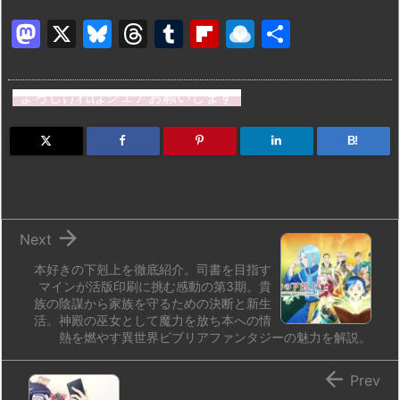
M
X
Bl
T
T
Fl
R
共
a
u
hr
u
ip
ai
有
st
e
e
m
b
n
よろしければシェアお願いします
o
s
a
bl
o
dr
d
k
d
r
ar
o
B!
o
y
s
d
p.
n
io

Next
本好きの下剋上を徹底紹介。司書を目指す
マインが活版印刷に挑む感動の第3期。貴
族の陰謀から家族を守るための決断と新生
活。神殿の巫女として魔力を放ち本への情
熱を燃やす異世界ビブリアファンタジーの魅力を解説。

Prev