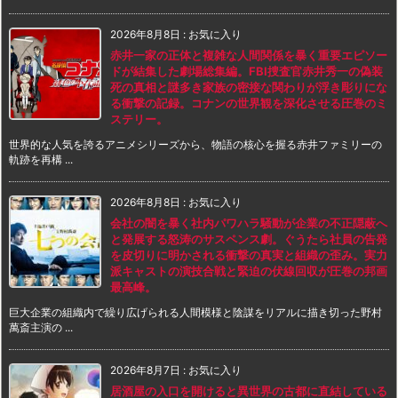
2026年8月8日
:
お気に入り
赤井一家の正体と複雑な人間関係を暴く重要エピソー
ドが結集した劇場総集編。FBI捜査官赤井秀一の偽装
死の真相と謎多き家族の密接な関わりが浮き彫りにな
る衝撃の記録。コナンの世界観を深化させる圧巻のミ
ステリー。
世界的な人気を誇るアニメシリーズから、物語の核心を握る赤井ファミリーの
軌跡を再構 ...
2026年8月8日
:
お気に入り
会社の闇を暴く社内パワハラ騒動が企業の不正隠蔽へ
と発展する怒涛のサスペンス劇。ぐうたら社員の告発
を皮切りに明かされる衝撃の真実と組織の歪み。実力
派キャストの演技合戦と緊迫の伏線回収が圧巻の邦画
最高峰。
巨大企業の組織内で繰り広げられる人間模様と陰謀をリアルに描き切った野村
萬斎主演の ...
2026年8月7日
:
お気に入り
居酒屋の入口を開けると異世界の古都に直結している