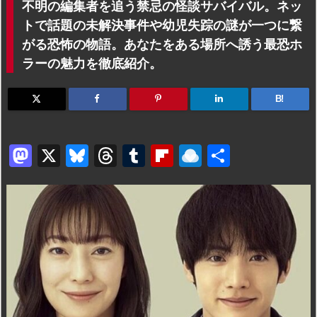
不明の編集者を追う禁忌の怪談サバイバル。ネッ
トで話題の未解決事件や幼児失踪の謎が一つに繋
がる恐怖の物語。あなたをある場所へ誘う最恐ホ
ラーの魅力を徹底紹介。
B!
M
X
Bl
T
T
Fl
R
共
a
u
hr
u
ip
ai
有
st
e
e
m
b
n
o
s
a
bl
o
dr
d
k
d
r
ar
o
o
y
s
d
p.
n
io