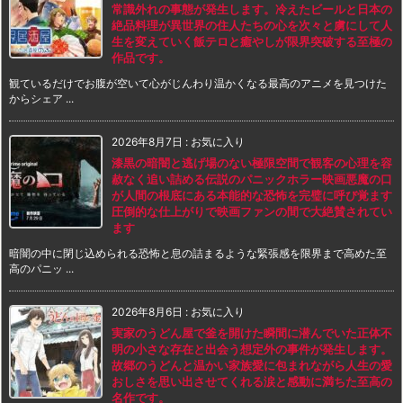
常識外れの事態が発生します。冷えたビールと日本の
絶品料理が異世界の住人たちの心を次々と虜にして人
生を変えていく飯テロと癒やしが限界突破する至極の
作品です。
観ているだけでお腹が空いて心がじんわり温かくなる最高のアニメを見つけた
からシェア ...
2026年8月7日
:
お気に入り
漆黒の暗闇と逃げ場のない極限空間で観客の心理を容
赦なく追い詰める伝説のパニックホラー映画悪魔の口
が人間の根底にある本能的な恐怖を完璧に呼び覚ます
圧倒的な仕上がりで映画ファンの間で大絶賛されてい
ます
暗闇の中に閉じ込められる恐怖と息の詰まるような緊張感を限界まで高めた至
高のパニッ ...
2026年8月6日
:
お気に入り
実家のうどん屋で釜を開けた瞬間に潜んでいた正体不
明の小さな存在と出会う想定外の事件が発生します。
故郷のうどんと温かい家族愛に包まれながら人生の愛
おしさを思い出させてくれる涙と感動に満ちた至高の
名作です。