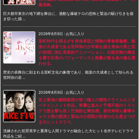
最高峰。
巨大都市東京の地下網を舞台に、過酷な爆破テロの恐怖と緊迫の駆け引きを描
き切った踊 ...
2026年8月9日
:
お気に入り
室町時代を揺るがす身体表現と情熱の青春群像劇。能
楽の大成者である世阿弥の少年期を描き身体の美と芸
の深淵に挑む革新的アニメーション。伝統芸能の概念
を覆す圧巻のパフォーマンスと熱量が観る者の魂を震
わせる。
歴史の表舞台に刻まれる室町文化の象徴であり、能楽の大成者として知られる
世阿弥の若 ...
2026年8月9日
:
お気に入り
史上最強の義賊集団が放つ極上の痛快クライムエンタ
ーテインメント作品。華麗な盗みと予測不能のトリッ
クで悪を撃ち抜く圧倒的な爽快感。唐沢寿明ら豪華キ
ャスト陣の競演と緊迫の心理戦が読者の心を惹きつけ
る大ヒットドラマ。
洗練された犯罪美学と重厚な人間ドラマが融合した大ヒット名作テレビドラマ
作品をご紹 ...