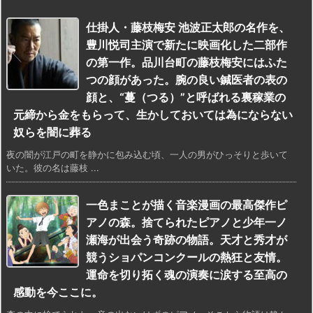
仕掛人・藤枝梅安 池波正太郎の名作を、
豊川悦司主演で新たに映画化した二部作
の第一作。品川台町の藤枝梅安にはふた
つの顔があった。腕の良い鍼医者の表の
顔と、“蔓（つる）”と呼ばれる裏稼業の
元締から金をもらって、生かしておいては為にならない
奴らを闇に葬る
夜の闇が江戸の町を静かに包み込む頃、一人の男がひっそりと歩いて
いた。彼の名は藤枝 ...
一色まことが描く音楽漫画の最高傑作ピ
アノの森。捨てられたピアノと少年一ノ
瀬海が出会う奇跡の物語。天才と秀才が
競うショパンコンクールの熱狂と友情。
運命を切り拓く魂の演奏に涙する至高の
感動を今ここに。