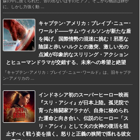
森の中に捨てられた、音の出ないはずのピアノ。そこから物語は静か
に、しかし力強く動 ...
キャプテン･アメリカ：ブレイブ･ニュー･
ワールド――サム･ウィルソンが新たな盾
を掲げ、国際情勢の混迷に挑む！邪悪な
陰謀と赤いハルクとの激突、激しい光の
点滅が印象的なスリリング・アクション
とヒューマンドラマが交錯する、未来への希望と絶望
『キャプテン･アメリカ：ブレイブ･ニュー･ワールド』は、旧キャプテ
ン･アメリカの ...
インドネシア初のスーパーヒーロー映画
『スリ・アシィ』が日本上陸。孤児院で
育った格闘家アラナが、自身に秘められ
た運命と向き合い、伝説のヒーロー「ス
リ・アシィ」として火の女神の復活を阻
止すべく戦う姿を描く。怒りと正義の狭間で揺れる彼女