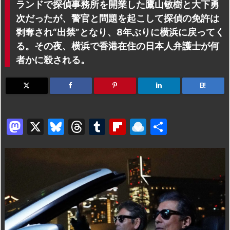
ランドで探偵事務所を開業した鷹山敏樹と大下勇
次だったが、警官と問題を起こして探偵の免許は
剥奪され“出禁”となり、8年ぶりに横浜に戻ってく
る。その夜、横浜で香港在住の日本人弁護士が何
者かに殺される。
B!
M
X
Bl
T
T
Fl
R
共
a
u
hr
u
ip
ai
有
st
e
e
m
b
n
o
s
a
bl
o
dr
d
k
d
r
ar
o
o
y
s
d
p.
n
io