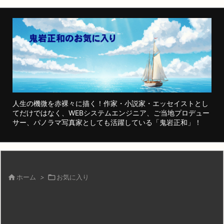
人生の機微を赤裸々に描く！作家・小説家・エッセイストとし
てだけではなく、WEBシステムエンジニア、ご当地プロデュー
サー、パノラマ写真家としても活躍している「鬼岩正和」！

ホーム
>

お気に入り