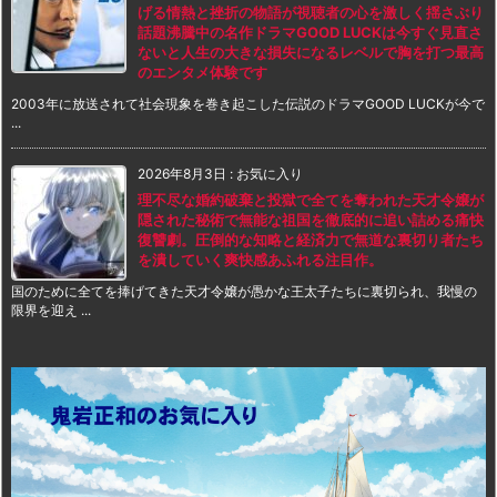
げる情熱と挫折の物語が視聴者の心を激しく揺さぶり
話題沸騰中の名作ドラマGOOD LUCKは今すぐ見直さ
ないと人生の大きな損失になるレベルで胸を打つ最高
のエンタメ体験です
2003年に放送されて社会現象を巻き起こした伝説のドラマGOOD LUCKが今で
...
2026年8月3日
:
お気に入り
理不尽な婚約破棄と投獄で全てを奪われた天才令嬢が
隠された秘術で無能な祖国を徹底的に追い詰める痛快
復讐劇。圧倒的な知略と経済力で無道な裏切り者たち
を潰していく爽快感あふれる注目作。
国のために全てを捧げてきた天才令嬢が愚かな王太子たちに裏切られ、我慢の
限界を迎え ...