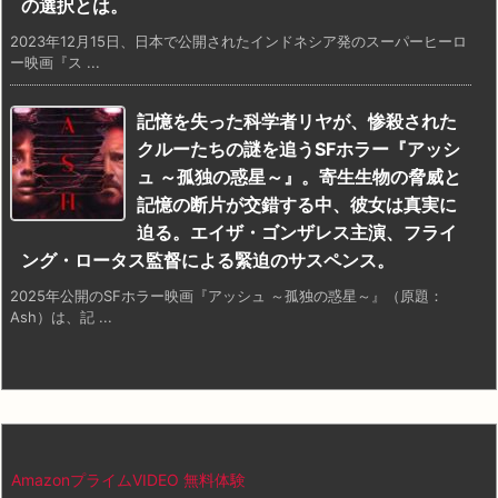
の選択とは。
2023年12月15日、日本で公開されたインドネシア発のスーパーヒーロ
ー映画『ス ...
記憶を失った科学者リヤが、惨殺された
クルーたちの謎を追うSFホラー『アッシ
ュ ～孤独の惑星～』。寄生生物の脅威と
記憶の断片が交錯する中、彼女は真実に
迫る。エイザ・ゴンザレス主演、フライ
ング・ロータス監督による緊迫のサスペンス。
2025年公開のSFホラー映画『アッシュ ～孤独の惑星～』（原題：
Ash）は、記 ...
AmazonプライムVIDEO 無料体験