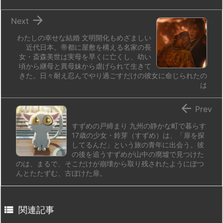
n
io

Next
わたしの幸せな結婚 文明開化もめざましい
近代日本。帝都に屋敷を構える名家の長
女・斎森美世は実母を早くに亡くし、幼い
頃から継母と異母妹から虐げられて生きて
きた。日々耐え忍んでやり過ごすだけの彼女に命じられたの
は

Prev
すずめの戸締まり 九州の静かな町で暮らす
17歳の少女・鈴芽（すずめ）は、「扉を探
してるんだ」という旅の青年に出会う。彼
の後を追うすずめが山中の廃墟で見つけた
のは、まるで、そこだけが崩壊から取り残されたようにぽつ
んとたたずむ、古ぼけた扉。

関連記事