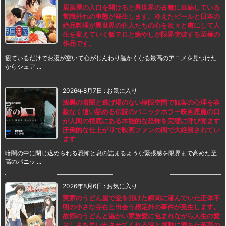
居酒屋の入口を開けると異世界の古都に直結している
常識外れの事態が発生します。冷えたビールと日本の
絶品料理が異世界の住人たちの心を次々と虜にして人
生を変えていく飯テロと癒やしが限界突破する至極の
作品です。
観ているだけでお腹が空いて心がじんわり温かくなる最高のアニメを見つけた
からシェア ...
2026年8月7日
:
お気に入り
漆黒の暗闇と逃げ場のない極限空間で観客の心理を容
赦なく追い詰める伝説のパニックホラー映画悪魔の口
が人間の根底にある本能的な恐怖を完璧に呼び覚ます
圧倒的な仕上がりで映画ファンの間で大絶賛されてい
ます
暗闇の中に閉じ込められる恐怖と息の詰まるような緊張感を限界まで高めた至
高のパニッ ...
2026年8月6日
:
お気に入り
実家のうどん屋で釜を開けた瞬間に潜んでいた正体不
明の小さな存在と出会う想定外の事件が発生します。
故郷のうどんと温かい家族愛に包まれながら人生の愛
おしさを思い出させてくれる涙と感動に満ちた至高の