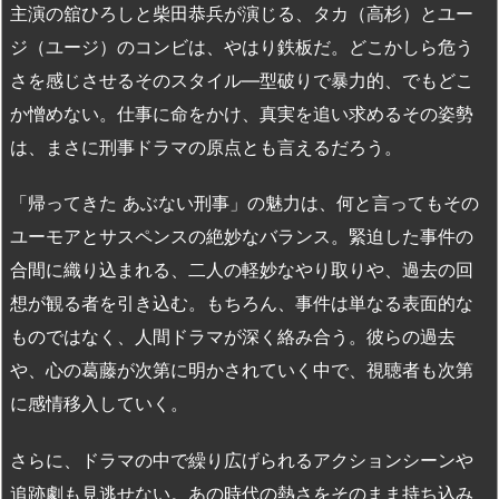
主演の舘ひろしと柴田恭兵が演じる、タカ（高杉）とユー
ジ（ユージ）のコンビは、やはり鉄板だ。どこかしら危う
さを感じさせるそのスタイル—型破りで暴力的、でもどこ
か憎めない。仕事に命をかけ、真実を追い求めるその姿勢
は、まさに刑事ドラマの原点とも言えるだろう。
「帰ってきた あぶない刑事」の魅力は、何と言ってもその
ユーモアとサスペンスの絶妙なバランス。緊迫した事件の
合間に織り込まれる、二人の軽妙なやり取りや、過去の回
想が観る者を引き込む。もちろん、事件は単なる表面的な
ものではなく、人間ドラマが深く絡み合う。彼らの過去
や、心の葛藤が次第に明かされていく中で、視聴者も次第
に感情移入していく。
さらに、ドラマの中で繰り広げられるアクションシーンや
追跡劇も見逃せない。あの時代の熱さをそのまま持ち込み