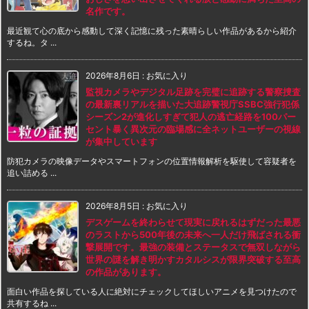
名作です。
最近観て心の底から感動して深く記憶に残った素晴らしい作品があるから紹介
するね。タ ...
2026年8月6日
:
お気に入り
監視カメラやデジタル足跡を完璧に追跡する警察捜査
の最新裏リアルを描いた大追跡警視庁SSBC強行犯係
シーズン2が進化しすぎて犯人の逃亡経路を100パー
セント暴く異次元の臨場感に全ネットユーザーの視線
が集中しています
防犯カメラの映像データやスマートフォンの位置情報解析を駆使して容疑者を
追い詰める ...
2026年8月5日
:
お気に入り
デスゲームを終わらせて現実に戻れるはずだった最悪
のラストから500年後の未来へ一人だけ飛ばされる衝
撃展開です。最強の装備とステータスで無双しながら
世界の謎を解き明かすカタルシスが限界突破する至高
の作品があります。
面白い作品を探している人に絶対にチェックしてほしいアニメを見つけたので
共有するね ...