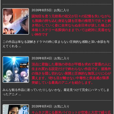
2026年8月5日
:
お気に入り
認知症を患う元校長の祖父が日々の記憶を失いながら
も孫娘の持ち込む身近な謎を圧巻の推理力で次々と解
き明かしていく姿に全米ならぬ全日本が涙した極上の
本格ミステリー名探偵のままでいては絶対に見逃せな
い神作です
この作品は単なる謎解きドラマの枠に収まらない圧倒的な感動と深い余韻を与
えてくれる ...
2026年8月4日
:
お気に入り
頂点に君臨した最強の存在が平穏を求めて普通の人に
生まれ変わる設定だけで終わらない作品です。規格外
の強さを隠し切れない展開と圧倒的な無双ぶりに心が
震えます。1秒も目が離せない中毒性と疾走感が限界
突破している最高のアニメを紹介します。
みんな観る作品に迷っていたりしないかな。最近見つけて完全にハマってしま
ったアニメ ...
2026年8月4日
:
お気に入り
キムタク演じる新米パイロットが空港と大空で繰り広