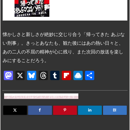
懐かしさと新しさが絶妙に交じり合う「帰ってきた あぶな
い刑事」。きっとあなたも、観た後にはあの熱い日々と、
あの二人の不屈の精神が心に残り、また次回の放送を楽し
みにすることだろう。
M
X
Bl
T
T
Fl
R
共
a
u
hr
u
ip
ai
有
st
e
e
m
b
n
よろしければシェアお願いします
o
s
a
bl
o
dr
d
k
d
r
ar
o
B!
o
y
s
d
p.