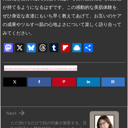
が持てるようになるはずです。この感動的な美肌体験を、
ぜひ身近な友達にもいち早く教えてあげて、お互いのケア
の成果やツルすべ肌の心地よさについて楽しく語り合って
みてください。
M
X
Bl
T
T
Fl
R
共
a
u
hr
u
ip
ai
有
st
e
e
m
b
n
よろしければシェアお願いします
o
s
a
bl
o
dr
d
k
d
r
ar
o
B!
o
y
s
d
p.
n
io

Next
ただ掛けるだけで顔の印象が激変する。目