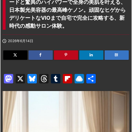
ードと驚異のハイパワーで全身の美肌を叶える、
日本製光美容器の最高峰ケノン。頑固なヒゲから
デリケートなVIOまで自宅で完全に攻略する、新
時代の感動サロン体験。

2026年6月14日
B!
M
X
Bl
T
T
Fl
R
共
a
u
hr
u
ip
ai
有
st
e
e
m
b
n
o
s
a
bl
o
dr
d
k
d
r
ar
o
o
y
s
d
p.