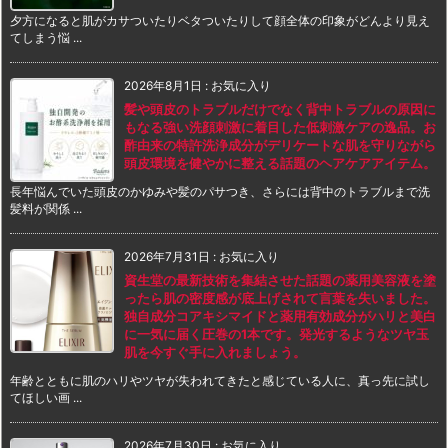
夕方になると肌がカサついたりベタついたりして顔全体の印象がどんより見え
てしまう悩 ...
2026年8月1日
:
お気に入り
髪や頭皮のトラブルだけでなく背中トラブルの原因に
もなる強い洗顔刺激に着目した低刺激ケアの逸品。お
酢由来の特許洗浄成分がデリケートな肌を守りながら
頭皮環境を健やかに整える話題のヘアケアアイテム。
長年悩んでいた頭皮のかゆみや髪のパサつき、さらには背中のトラブルまで洗
髪料が関係 ...
2026年7月31日
:
お気に入り
資生堂の最新技術を集結させた話題の薬用美容液を塗
ったら肌の密度感が底上げされて言葉を失いました。
独自成分コアキシマイドと薬用有効成分がハリと美白
に一気に届く圧巻の1本です。発光するようなツヤ玉
肌を今すぐ手に入れましょう。
年齢とともに肌のハリやツヤが失われてきたと感じている人に、真っ先に試し
てほしい画 ...
2026年7月30日
:
お気に入り