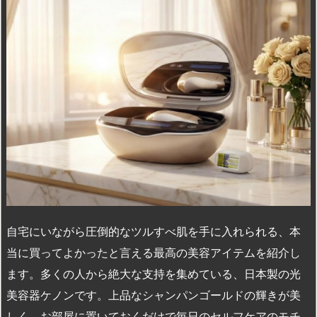
n
io
自宅にいながら圧倒的なツルすべ肌を手に入れられる、本
当に買ってよかったと言える最高の美容アイテムを紹介し
ます。多くの人から絶大な支持を集めている、日本製の光
美容器ケノンです。上品なシャンパンゴールドの輝きが美
しく、お部屋に置いておくだけで毎日のセルフケアのモチ