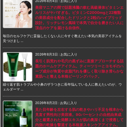
2026年8月4日
:
お気に入り
美容マニアの間で話題沸騰の飲む高級液体ビタミンエ
ルリスがヤバすぎる。ビタミンC2000mgと22種類
の美容成分を配合したドリンクと2粒のハイブリッド
設計。リッチレモン風味で本気で自分を磨きたい人に
頂点のケアを届ける自信作。
毎日のセルフケアに妥協したくない人に今すぐ教えたい本気の美容アイテムを
見つけまし ...
2026年8月3日
:
お気に入り
長引く肌荒れや毛穴の黒ずみに直接アプローチする話
題のホームケアアイテム。ティーツリーとヨモギのハ
ーブ成分が角質や皮脂汚れを優しく取り除き滑らかな
素肌へと整える本格ピーリングパック。
繰り返す肌トラブルや小鼻のザラつきに長年悩んでいる人に教えたいのが、ウ
ェルダーマ ...
2026年8月2日
:
お気に入り
見た目年齢を左右する肌の乾きやハリ不足を根本から
見直す男性向け美容液。90パーセントの自然由来成
分と厳選された発酵エキスが肌の奥深くまで浸透して
内側の乾燥を撃退する本格派スキンケアアイテム。