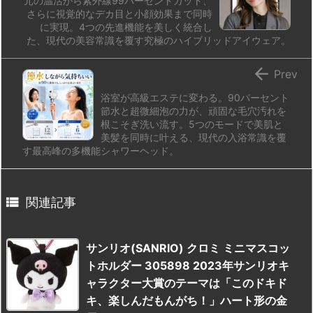
元の温活から紫外線99パーセントカット、
さらに視覚的なデカ目と小顔効果まで同時
に実現。4つの先進機能を美しく統合し
た、現代の美容常識を覆す究極のハイブリッドアイウェア。

Prev
浴室が高級エステに変わる。90パーセント
節水と超微細泡の力が、頑固な毛穴汚れを
根こそぎ洗い流す。5つのモードで美肌と
美髪を同時に叶える、現代の入浴常識を覆
す最高峰の多機能シャワーヘッド。

関連記事
サンリオ(SANRIO) クロミ ミニマスコッ
トホルダー 305898 2023年サンリオキ
ャラクター大賞のテーマは「このドキド
キ、楽しんだもんがち！」ハート形の金