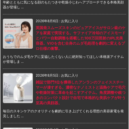
年齢とともに気になる顔のもたつきや乾燥小じわへアプローチできる本格美顔
器が登場し ...
2026年8月6日
:
お気に入り
英国発スムーズスキンのピュアアイスがサロン級のケ
アを家庭で実現する。サファイア冷却のアイスモード
とパワー自動調整を搭載した100万回照射のIPL光美
容器。VIOを含む全身のムダ毛処理を劇的に変えるプ
ロ仕様の衝撃。
おうちでのムダ毛ケアに妥協したくない人に絶対知ってほしい本格派アイテム
が登場しま ...
2026年8月5日
:
お気に入り
雑誌で部門1位を獲得したアンランのフェイススチー
マーが凄すぎる。濃密なナノミストと温熱ケアで毛穴
や乾燥対策に革命を起こすアイテム。角度調整や鏡つ
きのコンパクト設計で自宅で本格的な美肌ケアが叶う
至高の美顔器。
毎日のスキンケアのクオリティを劇的に引き上げてくれる理想の美容家電を発
見しました ...