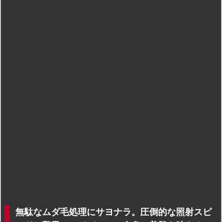
無駄なムダ毛処理にサヨナラ。圧倒的な照射スピ