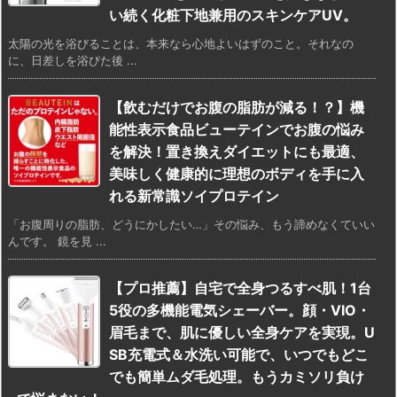
い続く化粧下地兼用のスキンケアUV。
太陽の光を浴びることは、本来なら心地よいはずのこと。それなの
に、日差しを浴びた後 ...
【飲むだけでお腹の脂肪が減る！？】機
能性表示食品ビューテインでお腹の悩み
を解決！置き換えダイエットにも最適、
美味しく健康的に理想のボディを手に入
れる新常識ソイプロテイン
「お腹周りの脂肪、どうにかしたい…」その悩み、もう諦めなくていい
んです。 鏡を見 ...
【プロ推薦】自宅で全身つるすべ肌！1台
5役の多機能電気シェーバー。顔・VIO・
眉毛まで、肌に優しい全身ケアを実現。U
SB充電式＆水洗い可能で、いつでもどこ
でも簡単ムダ毛処理。もうカミソリ負け