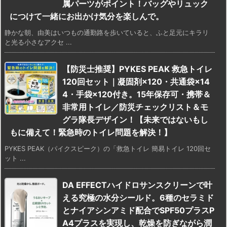
属パーツがポイント！バッグやリュック
につけて一緒にお出かけ気分を楽しんで。
静かな朝、由美はいつもの通勤路を歩いていると、ふと足元にキラリ
と光る小さなアクセ ...
【防災士推奨】PYKES PEAK 救急トイレ
120回セット｜凝固剤×120・共通袋×14
4・手袋×120付き。15年保存可・携帯＆
非常用トイレ／防災チェックリスト＆モ
グラ隊長デザイン！【未来ではないもし
もに備えて！緊急時のトイレ問題を解決！】
PYKES PEAK（パイクスピーク）の「救急トイレ 簡易トイレ 120回セ
ット ...
DA EFFECTハイドロサンスクリーンで叶
える究極の水分シールド。6種のセラミド
とナイアシンアミド配合でSPF50プラスP
A4プラスを実現し、乾燥を防ぎながら潤