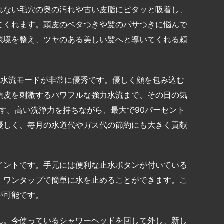
れない毛穴の奥の汚れや古い皮脂にピタッと吸着し、
てくれます。頭皮のベタつきや髪のパサつきに悩んで
環境を整え、ツヤのある美しい髪へと導いてくれる頼
る水流モードが非常に優秀です。優しく顔を包み込む
頭皮を刺激するパワフルな強力水流まで、その日の気
す。高い洗浄力を持ちながら、最大で90パーセント
優しく、毎月の水道代やガス代の節約にも大きく貢献
イントです。手元には便利な止水ボタンが付いている
、ワンタップで簡単に水を止めることができます。こ
が可能です。
ん。今使っているシャワーヘッドを回して外し、新し