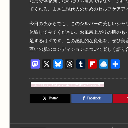
ただ身体を洗うためだけの道具ではなく、肌に
てくれる、まさに現代人のためのセルフケアア
今日の夜からでも、このシルバーの美しいシャ
体験してみてください。お風呂上がりの肌のも
足するはずです。この感動的な変化を、ぜひ美
互いの肌のコンディションについて楽しく語り
M
X
Bl
T
T
Fl
R
a
u
hr
u
ip
ai
st
e
e
m
b
n
よろしければシェアお願いします
o
s
a
bl
o
dr
d
k
d
r
ar
o
Twitter
Facebook
o
y
s
d
p.
n
io