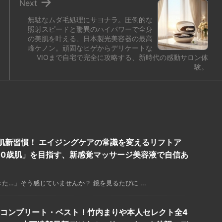

Next
無駄なムダ毛処理にサヨナラ。圧倒的な
照射スピードと驚異のハイパワーで全身
の美肌を叶える、日本製光美容器の最高
峰ケノン。頑固なヒゲからデリケートな
VIOまで自宅で完全に攻略する、新時代の感動サロン体
験。
肌新習慣！ エイジングケアの常識を変えるリフトア
10歳肌」を目指す、新感覚マッサージ美容液で自信あ
…」そう感じていませんか？ 鏡を見るたびに ...
のコンプリート・ベスト！竹内まりや本人セレクト全4