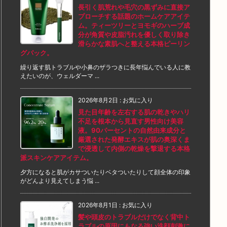
長引く肌荒れや毛穴の黒ずみに直接ア
プローチする話題のホームケアアイテ
ム。ティーツリーとヨモギのハーブ成
分が角質や皮脂汚れを優しく取り除き
滑らかな素肌へと整える本格ピーリン
グパック。
繰り返す肌トラブルや小鼻のザラつきに長年悩んでいる人に教
えたいのが、ウェルダーマ ...
2026年8月2日
:
お気に入り
見た目年齢を左右する肌の乾きやハリ
不足を根本から見直す男性向け美容
液。90パーセントの自然由来成分と
厳選された発酵エキスが肌の奥深くま
で浸透して内側の乾燥を撃退する本格
派スキンケアアイテム。
夕方になると肌がカサついたりベタついたりして顔全体の印象
がどんより見えてしまう悩 ...
2026年8月1日
:
お気に入り
髪や頭皮のトラブルだけでなく背中ト
ラブルの原因にもなる強い洗顔刺激に