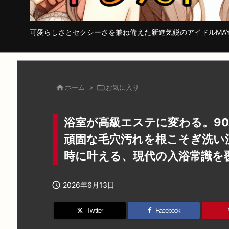
可愛らしさとセクシーさを兼ね備えた新進気鋭のアイドルMA

ホーム
>

お気に入り
浴室が高級エステに変わる。9
頑固な毛穴汚れを根こそぎ洗い
時に叶える、現代の入浴常識を

2026年6月13日
Twitter
Facebook