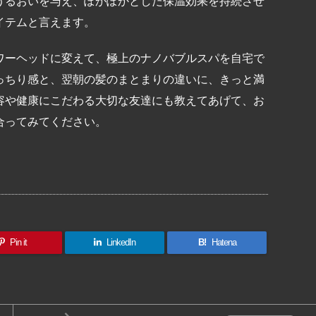
うるおいを与え、ぽかぽかとした保温効果を持続させ
イテムと言えます。
ワーヘッドに変えて、極上のナノバブルスパを自宅で
っちり感と、翌朝の髪のまとまりの違いに、きっと満
容や健康にこだわる大切な友達にも教えてあげて、お
合ってみてください。
共
有
Pin it
LinkedIn
B!
Hatena