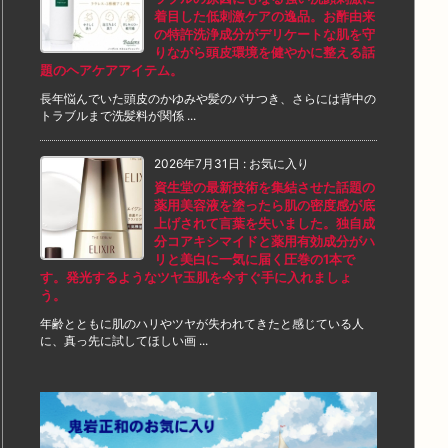
着目した低刺激ケアの逸品。お酢由来
の特許洗浄成分がデリケートな肌を守
りながら頭皮環境を健やかに整える話
題のヘアケアアイテム。
長年悩んでいた頭皮のかゆみや髪のパサつき、さらには背中の
トラブルまで洗髪料が関係 ...
2026年7月31日
:
お気に入り
資生堂の最新技術を集結させた話題の
薬用美容液を塗ったら肌の密度感が底
上げされて言葉を失いました。独自成
分コアキシマイドと薬用有効成分がハ
リと美白に一気に届く圧巻の1本で
す。発光するようなツヤ玉肌を今すぐ手に入れましょ
う。
年齢とともに肌のハリやツヤが失われてきたと感じている人
に、真っ先に試してほしい画 ...