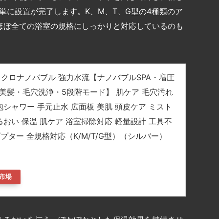
単に設置が完了します。K、M、T、G型の4種類のア
ほぼ全ての浴室の規格にしっかりと対応しているのも
イクロナノバブル 強力水流【ナノバブルSPA・増圧
・美髪・毛穴洗浄・5段階モード】 肌ケア 毛穴汚れ
泡シャワー 手元止水 広面板 美肌 頭皮ケア ミスト
るおい 保温 肌ケア 浴室掃除対応 軽量設計 工具不
ダプター 全規格対応（K/M/T/G型）（シルバー）
市場