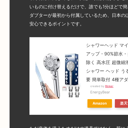
いものに付け替えるだけで、誰でも1分ほどで簡
ダプターが最初から付属しているため、日本の
安心できるポイントです。
シャワーヘッド マ
アップ・90%節水
除く 高水圧 超微細
シャワー ヘッド う
要 簡単取付 4種ア
created by
Rinker
EnergyBear
Amazon
楽天