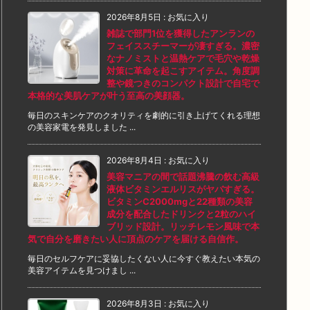
2026年8月5日
:
お気に入り
雑誌で部門1位を獲得したアンランの
フェイススチーマーが凄すぎる。濃密
なナノミストと温熱ケアで毛穴や乾燥
対策に革命を起こすアイテム。角度調
整や鏡つきのコンパクト設計で自宅で
本格的な美肌ケアが叶う至高の美顔器。
毎日のスキンケアのクオリティを劇的に引き上げてくれる理想
の美容家電を発見しました ...
2026年8月4日
:
お気に入り
美容マニアの間で話題沸騰の飲む高級
液体ビタミンエルリスがヤバすぎる。
ビタミンC2000mgと22種類の美容
成分を配合したドリンクと2粒のハイ
ブリッド設計。リッチレモン風味で本
気で自分を磨きたい人に頂点のケアを届ける自信作。
毎日のセルフケアに妥協したくない人に今すぐ教えたい本気の
美容アイテムを見つけまし ...
2026年8月3日
:
お気に入り