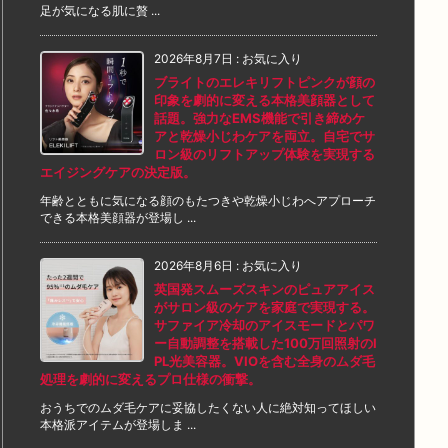
足が気になる肌に贅 ...
2026年8月7日
:
お気に入り
ブライトのエレキリフトピンクが顔の
印象を劇的に変える本格美顔器として
話題。強力なEMS機能で引き締めケ
アと乾燥小じわケアを両立。自宅でサ
ロン級のリフトアップ体験を実現する
エイジングケアの決定版。
年齢とともに気になる顔のもたつきや乾燥小じわへアプローチ
できる本格美顔器が登場し ...
2026年8月6日
:
お気に入り
英国発スムーズスキンのピュアアイス
がサロン級のケアを家庭で実現する。
サファイア冷却のアイスモードとパワ
ー自動調整を搭載した100万回照射のI
PL光美容器。VIOを含む全身のムダ毛
処理を劇的に変えるプロ仕様の衝撃。
おうちでのムダ毛ケアに妥協したくない人に絶対知ってほしい
本格派アイテムが登場しま ...