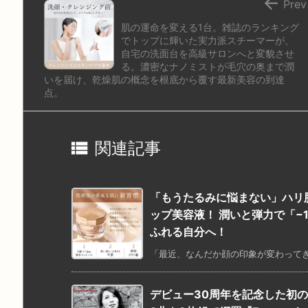

Prev
肌の運命を変える1台。雑誌のランキング
でトップに輝いた実力派スチーマーが、
自宅の洗面台を高級サロンへと変貌させ
る。濃密なナノミストが毛穴の奥まで潤
いを届け、乾燥肌の概念を根底から覆す最新美容の到達
点。

関連記事
「もうたるみに悩まない」ハリ
ップ美容液！ 潤いと弾力で「−
ふれる自分へ！
「最近、なんだか顔の印象が変わってきた
デビュー30周年を記念した初