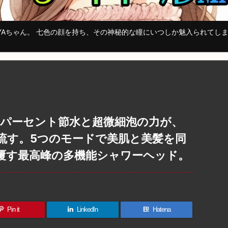
YAちゃん。 七色の顔を持ち、その神秘的な瞳にいつしか魅入られてし
0パーセント節水と超微細泡の力が、
流す。5つのモードで美肌と美髪を同
覆す最高峰の多機能シャワーヘッド。
Pin it
LinkedIn
B!
Hatena