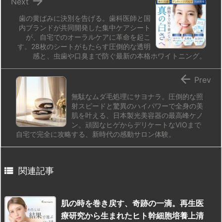

Next
歯の黄ばみに決別を告げる。歯科医師と国
内ブランドが共同開発した集中ケアシート
が、自宅でのオーラルケアに革命を起こ
す。28枚のシートがもたらす圧倒的な透明
感と、虫歯や口臭まで防ぐ最新の本格ホワイトニング。

Prev
無駄なムダ毛処理にサヨナラ。圧倒的な照
射スピードと驚異のハイパワーで全身の美
肌を叶える、日本製光美容器の最高峰ケノ
ン。頑固なヒゲからデリケートなVIOまで
自宅で完全に攻略する、新時代の感動サロン体験。

関連記事
肌の時を巻き戻す、奇跡の一滴。再生医
療研究から生まれたヒト幹細胞培養上清