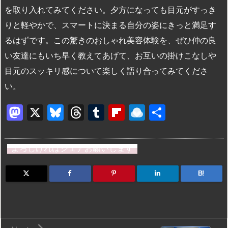
を取り入れてみてください。夕方になっても目元がすっき
りと軽やかで、スマートに決まる自分の姿にきっと満足す
るはずです。この驚きのおしゃれ美容体験を、ぜひ仲の良
い友達にもいち早く教えてあげて、お互いの掛けこなしや
目元のスッキリ感について楽しく語り合ってみてくださ
い。
M
X
Bl
T
T
Fl
R
共
a
u
hr
u
ip
ai
有
st
e
e
m
b
n
よろしければシェアお願いします
o
s
a
bl
o
dr
d
k
d
r
ar
o
B!
o
y
s
d
p.
n
io