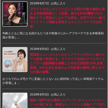
2026年8月7日
:
お気に入り
ブライトのエレキリフトピンクが顔の印象を劇的に変
える本格美顔器として話題。強力なEMS機能で引き
締めケアと乾燥小じわケアを両立。自宅でサロン級の
リフトアップ体験を実現するエイジングケアの決定
版。
年齢とともに気になる顔のもたつきや乾燥小じわへアプローチできる本格美顔
器が登場し ...
2026年8月6日
:
お気に入り
英国発スムーズスキンのピュアアイスがサロン級のケ
アを家庭で実現する。サファイア冷却のアイスモード
とパワー自動調整を搭載した100万回照射のIPL光美
容器。VIOを含む全身のムダ毛処理を劇的に変えるプ
ロ仕様の衝撃。
おうちでのムダ毛ケアに妥協したくない人に絶対知ってほしい本格派アイテム
が登場しま ...
2026年8月5日
:
お気に入り
雑誌で部門1位を獲得したアンランのフェイススチー
マーが凄すぎる。濃密なナノミストと温熱ケアで毛穴