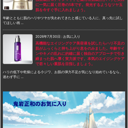
に一気に届く圧巻の1本です。発光するようなツヤ玉
肌を今すぐ手に入れましょう。
年齢とともに肌のハリやツヤが失われてきたと感じている人に、真っ先に試し
てほしい画 ...
2026年7月30日
:
お気に入り
高機能なエイジングケア美容液を試したらハリ不足の
肌がふっくらと持ち上がり息をのみました。年齢サイ
ンやキメの乱れに的確に届く独自のアプローチで引き
締まった肌へ導く実力派です。本気のエイジングケア
で若々しい素肌を目指しましょう。
ハリの低下や乾燥による小ジワ、お肌の弾力不足が気になり始めているなら、
迷わず手に ...