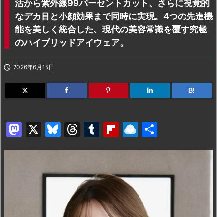
活から紫外線99パーセントカット、さらに視覚的
なデカ目と小顔効果まで同時に実現。4つの先進機
能を美しく統合した、現代の美容常識を覆す究極
のハイブリッドアイウェア。

2026年6月15日
B!
M
X
Bl
T
T
Fl
R
共
a
u
hr
u
ip
ai
有
st
e
e
m
b
n
o
s
a
bl
o
dr
d
k
d
r
ar
o
o
y
s
d
p.