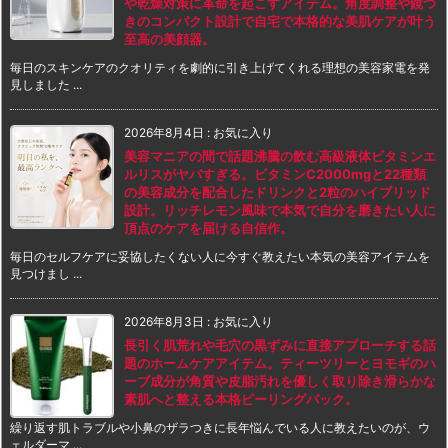
や乾燥対策に革命を起こすアイテム。角度調整や鏡つ
きのコンパクト設計で自宅で本格的な美肌ケアが叶う
至高の美顔器。
毎日のスキンケアのクオリティを劇的に引き上げてくれる理想の美容家電を発
見しました ...
2026年8月4日
:
お気に入り
美容マニアの間で話題沸騰の飲む高級液体ビタミンエ
ルリスがヤバすぎる。ビタミンC2000mgと22種類
の美容成分を配合したドリンクと2粒のハイブリッド
設計。リッチレモン風味で本気で自分を磨きたい人に
頂点のケアを届ける自信作。
毎日のセルフケアに妥協したくない人に今すぐ教えたい本気の美容アイテムを
見つけまし ...
2026年8月3日
:
お気に入り
長引く肌荒れや毛穴の黒ずみに直接アプローチする話
題のホームケアアイテム。ティーツリーとヨモギのハ
ーブ成分が角質や皮脂汚れを優しく取り除き滑らかな
素肌へと整える本格ピーリングパック。
繰り返す肌トラブルや小鼻のザラつきに長年悩んでいる人に教えたいのが、ウ
ェルダーマ ...