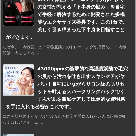
の女性が抱える「下半身の悩み」を自宅
で手軽に解決するために開発された多機
能なエクササイズ器具です。この1台で、
美しく引き締まった下半身を目指すこと
ができます。
なぜ今、「内転筋」と「骨盤底筋」のトレーニングが必要なの？ 内転
筋は、太ももの内 ...
43000ppmの衝撃的な高濃度炭酸で毛穴
の奥から汚れを吐き出すスキンケアがヤ
バい！自宅にいながらサロン級の肌リセ
ットを叶えるスパークリングパックでく
すんだ肌を徹底ケアして圧倒的な透明感
を手に入れる秘密がこれです。
エステ帰りのようなツルツルな肌を自宅で手に入れたい人に絶対に知
ってほしいアイテム ...