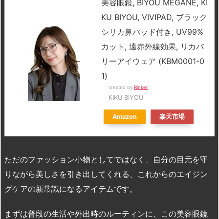
美容眼鏡, BIYOU MEGANE, KI
KU BIYOU, VIVIPAD, ブラック
シリカ鼻パッド付き, UV99%
カット, 遠赤外線効果, リカバ
リーアイウェア (KBM0001-0
1)
created by
Rinker
KIKU BIYOU
Amazon
楽天市場
ただのファッション小物としてではなく、自分の目元を守
りながら美しさを引き出してくれる、これからのエイジン
グケアの新常識になるアイテムです。
まずは普段の生活や外出時のルーティンに、この美容眼鏡