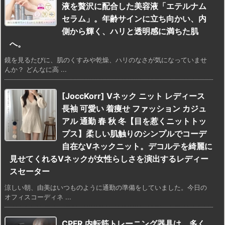
液を贅沢に配合した美容液「エテルナム
セラム」。年齢サインに立ち向かい、内
側から輝く、ハリと透明感に満ちた肌
へ。
鏡を見るたびに、肌のくすみや乾燥、ハリのなさが気になっていませ
んか？ どんなに高 ...
[JoccKorr] Vネック ニット レディース
長袖 可愛い 着痩せ ファッション カジュ
アル 通勤 春 秋 冬【目を惹くニットトッ
プス】柔しい肌触りのシンプルでコーデ
自在なVネックニット。デコルテを綺麗に
見せてくれるVネックが女性らしさを演出するレディー
スセーター
涼しい朝、由美はいつものように通勤の準備をしていました。今日の
オフィスコーディネ ...
CPFR 内転筋トレーニング器具は、多く