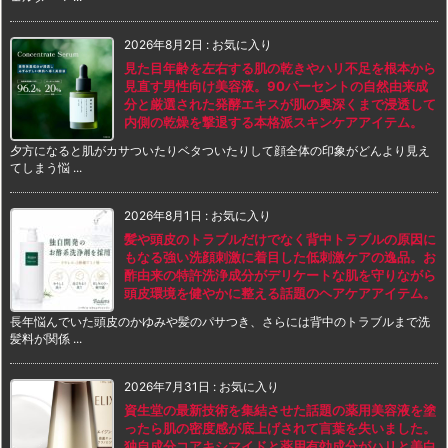
2026年8月2日
:
お気に入り
見た目年齢を左右する肌の乾きやハリ不足を根本から
見直す男性向け美容液。90パーセントの自然由来成
分と厳選された発酵エキスが肌の奥深くまで浸透して
内側の乾燥を撃退する本格派スキンケアアイテム。
夕方になると肌がカサついたりベタついたりして顔全体の印象がどんより見え
てしまう悩 ...
2026年8月1日
:
お気に入り
髪や頭皮のトラブルだけでなく背中トラブルの原因に
もなる強い洗顔刺激に着目した低刺激ケアの逸品。お
酢由来の特許洗浄成分がデリケートな肌を守りながら
頭皮環境を健やかに整える話題のヘアケアアイテム。
長年悩んでいた頭皮のかゆみや髪のパサつき、さらには背中のトラブルまで洗
髪料が関係 ...
2026年7月31日
:
お気に入り
資生堂の最新技術を集結させた話題の薬用美容液を塗
ったら肌の密度感が底上げされて言葉を失いました。
独自成分コアキシマイドと薬用有効成分がハリと美白