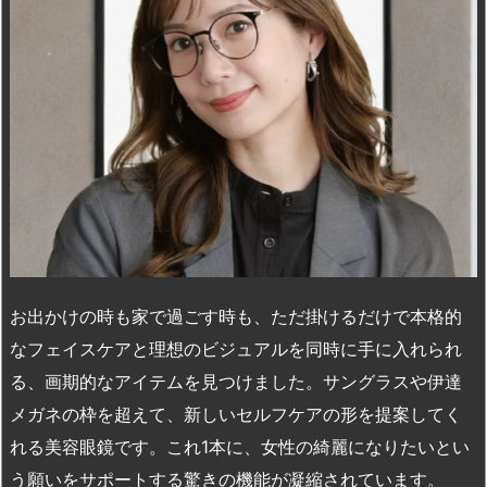
n
io
お出かけの時も家で過ごす時も、ただ掛けるだけで本格的
なフェイスケアと理想のビジュアルを同時に手に入れられ
る、画期的なアイテムを見つけました。サングラスや伊達
メガネの枠を超えて、新しいセルフケアの形を提案してく
れる美容眼鏡です。これ1本に、女性の綺麗になりたいとい
う願いをサポートする驚きの機能が凝縮されています。