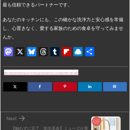
最も信頼できるパートナーです。
あなたのキッチンにも、この確かな洗浄力と安心感を常備
し、心置きなく、愛する家族のための食卓を守ってみませ
んか。
M
X
Bl
T
T
Fl
R
共
a
u
hr
u
ip
ai
有
st
e
e
m
b
n
よろしければシェアお願いします
o
s
a
bl
o
dr
d
k
d
r
ar
o
B!
o
y
s
d
p.
n
io

Next
【触れずに完了、衛生革命】ミューズが実