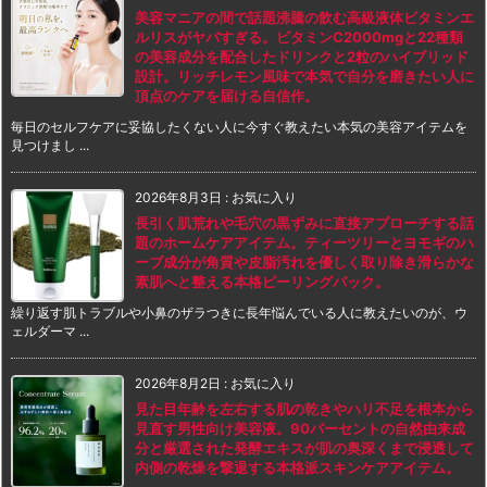
美容マニアの間で話題沸騰の飲む高級液体ビタミンエ
ルリスがヤバすぎる。ビタミンC2000mgと22種類
の美容成分を配合したドリンクと2粒のハイブリッド
設計。リッチレモン風味で本気で自分を磨きたい人に
頂点のケアを届ける自信作。
毎日のセルフケアに妥協したくない人に今すぐ教えたい本気の美容アイテムを
見つけまし ...
2026年8月3日
:
お気に入り
長引く肌荒れや毛穴の黒ずみに直接アプローチする話
題のホームケアアイテム。ティーツリーとヨモギのハ
ーブ成分が角質や皮脂汚れを優しく取り除き滑らかな
素肌へと整える本格ピーリングパック。
繰り返す肌トラブルや小鼻のザラつきに長年悩んでいる人に教えたいのが、ウ
ェルダーマ ...
2026年8月2日
:
お気に入り
見た目年齢を左右する肌の乾きやハリ不足を根本から
見直す男性向け美容液。90パーセントの自然由来成
分と厳選された発酵エキスが肌の奥深くまで浸透して
内側の乾燥を撃退する本格派スキンケアアイテム。