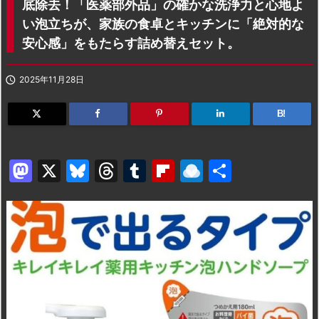
底除去！「医薬部外品」の確かな洗浄力と心地よ
い泡立ちが、家族の食卓とキッチンに「絶対的な
安心感」をもたらす詰め替えセット。

2025年11月28日
B!
M
X
Bl
T
T
Fl
R
共
a
u
hr
u
ip
ai
有
st
e
e
m
b
n
o
s
a
bl
o
dr
d
k
d
r
ar
o
o
y
s
d
p.
n
io