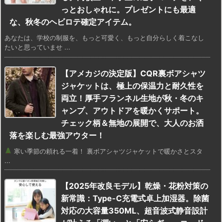
っとおしゃれに。プレゼントにも最適
な、秋冬のヘビロテ確定アイテム。
あなたは、学校の制服を、もっと可愛く、もっと自分らしく着こなし
たいと思っていませ ...
【アメカジの決定版】CQR裏ボアシャツ
ジャケットは、極上の保温力と耐久性を
両立！厚手フランネル生地が秋・冬のキ
ャンプ、アウトドアを暖かくサポート。
チェック柄＆無地の展開で、大人のお洒
落を楽しむ最強アウター！
寒い季節の頼れる一着！ 裏ボアシャツジャケットで暖かさとスタ
...
【2025年改良モデル】乾燥・花粉対策の
新常識：Type-C充電式卓上加湿器。除菌
対応の大容量350ML、超音波式静音設計