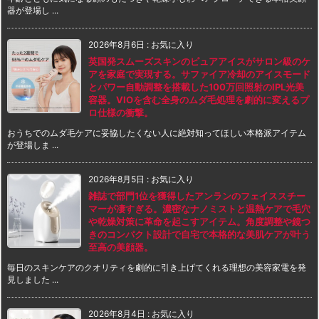
器が登場し ...
2026年8月6日
:
お気に入り
英国発スムーズスキンのピュアアイスがサロン級のケ
アを家庭で実現する。サファイア冷却のアイスモード
とパワー自動調整を搭載した100万回照射のIPL光美
容器。VIOを含む全身のムダ毛処理を劇的に変えるプ
ロ仕様の衝撃。
おうちでのムダ毛ケアに妥協したくない人に絶対知ってほしい本格派アイテム
が登場しま ...
2026年8月5日
:
お気に入り
雑誌で部門1位を獲得したアンランのフェイススチー
マーが凄すぎる。濃密なナノミストと温熱ケアで毛穴
や乾燥対策に革命を起こすアイテム。角度調整や鏡つ
きのコンパクト設計で自宅で本格的な美肌ケアが叶う
至高の美顔器。
毎日のスキンケアのクオリティを劇的に引き上げてくれる理想の美容家電を発
見しました ...
2026年8月4日
:
お気に入り