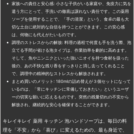
家族への責任と安心感: 小さな子供がいる家庭や、免疫力に気を
遣う方にとって、手洗いの徹底は譲れない責任です。この薬用
ソープを使用することで、「手の清潔」という、食卓の最も大
切な土台に絶対的な自信を持つことができます。この安心感
は、何物にも代えがたいものです。
調理のストレスからの解放: 料理の過程で何度も手を洗う際、泡
立てる手間が省ける泡タイプは、作業効率を劇的に高めます。
そして、魚やニンニクといった強いニオイを持つ食材を扱った
後の、あの不快な残り香をすっきりと消し去ってくれること
で、調理中の精神的なストレスから解放されます。
まとめ買いのメリット: 180mlの詰め替えが３個セットになって
いるのは、「常にキッチンに常備しておきたい」というユーザ
ーの切実な願いに応えるものです。突然の残量切れの不安から
解放され、継続的な安心を確保することができます。
キレイキレイ 薬用 キッチン 泡ハンドソープは、毎日の料
理を「不安」から「喜び」に変えるための、最も身近で、