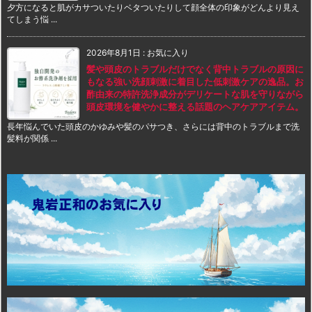
夕方になると肌がカサついたりベタついたりして顔全体の印象がどんより見え
てしまう悩 ...
2026年8月1日
:
お気に入り
髪や頭皮のトラブルだけでなく背中トラブルの原因に
もなる強い洗顔刺激に着目した低刺激ケアの逸品。お
酢由来の特許洗浄成分がデリケートな肌を守りながら
頭皮環境を健やかに整える話題のヘアケアアイテム。
長年悩んでいた頭皮のかゆみや髪のパサつき、さらには背中のトラブルまで洗
髪料が関係 ...