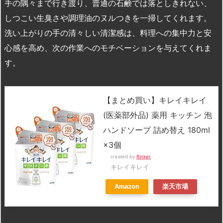
手の隅々まで行き渡り、普通の石鹸では落としきれない、
しつこい生臭さや調理油のヌルつきを一掃してくれます。
洗い上がりの手の清々しい清潔感は、料理への集中力と安
心感を高め、次の作業へのモチベーションを与えてくれま
す。
【まとめ買い】キレイキレイ
(医薬部外品) 薬用 キッチン 泡
ハンドソープ 詰め替え 180ml
×3個
created by
Rinker
キレイキレイ
Amazon
楽天市場