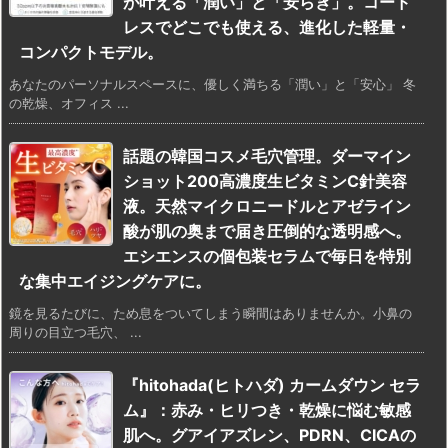
が叶える「潤い」と「安らぎ」。コード
レスでどこでも使える、進化した軽量・
コンパクトモデル。
あなたのパーソナルスペースに、優しく満ちる「潤い」と「安心」 冬
の乾燥、オフィス ...
話題の韓国コスメ毛穴管理。ダーマイン
ショット200高濃度生ビタミンC針美容
液。天然マイクロニードルとアゼライン
酸が肌の奥まで届き圧倒的な透明感へ。
エシエンスの個包装セラムで毎日を特別
な集中エイジングケアに。
鏡を見るたびに、ため息をついてしまう瞬間はありませんか。小鼻の
周りの目立つ毛穴、 ...
『hitohada(ヒトハダ) カームダウン セラ
ム』：赤み・ヒリつき・乾燥に悩む敏感
肌へ。グアイアズレン、PDRN、CICAの