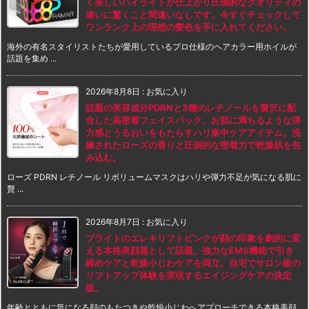
く美しいハイライトが仕上がり圧倒的なクオリティの
違いに驚くこと間違いなしです。今すぐチェックして
ワンランク上の理想の髪色を手に入れてください。
海外の有名スタイリストたちが愛用しているプロ仕様のヘアカラー用ホイルが
話題を集め ...
2026年8月8日
:
お気に入り
話題の美容成分PDRNと3種のレチノールを贅沢に配
合した高密着フェイスパック。お肌に満ちるような弾
力感とうるおいをもたらすハリ集中ケアアイテム。洗
練されたローズの香りと圧倒的な密着力で乾燥肌を包
み込む。
ローズ PDRN レチノール リボリュームマスクはハリや弾力不足が気になる肌に
贅 ...
2026年8月7日
:
お気に入り
ブライトのエレキリフトピンクが顔の印象を劇的に変
える本格美顔器として話題。強力なEMS機能で引き
締めケアと乾燥小じわケアを両立。自宅でサロン級の
リフトアップ体験を実現するエイジングケアの決定
版。
年齢とともに気になる顔のもたつきや乾燥小じわへアプローチできる本格美顔