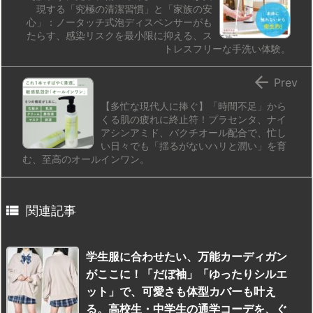
現する「究極の清潔習慣」と「家族の安
心」：ノータッチ式泡ディスペンサーがも
たらす、感染リスクを最小限に抑える、ス
トレスフリーな手洗い体験。

Prev
【多忙な現代人に捧ぐ】「時間不足」から
くる肌の疲れに終止符！プラセンタ、ナイ
アシンアミド、バクチオール配合で、忙し
い日々でも「揺るがないハリと潤い」を育
む、至高のオールインワン。

関連記事
学生服に合わせたい、万能カーディガン
がここに！「だぼ袖」「ゆったりシルエ
ット」で、可愛さも体型カバーも叶え
る。高校生・中学生の通学コーデを、ぐ