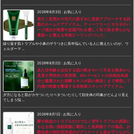
2026年8月3日
:
お気に入り
長引く肌荒れや毛穴の黒ずみに直接アプローチする話
題のホームケアアイテム。ティーツリーとヨモギのハ
ーブ成分が角質や皮脂汚れを優しく取り除き滑らかな
素肌へと整える本格ピーリングパック。
繰り返す肌トラブルや小鼻のザラつきに長年悩んでいる人に教えたいのが、ウ
ェルダーマ ...
2026年8月2日
:
お気に入り
見た目年齢を左右する肌の乾きやハリ不足を根本から
見直す男性向け美容液。90パーセントの自然由来成
分と厳選された発酵エキスが肌の奥深くまで浸透して
内側の乾燥を撃退する本格派スキンケアアイテム。
夕方になると肌がカサついたりベタついたりして顔全体の印象がどんより見え
てしまう悩 ...
2026年8月1日
:
お気に入り
髪や頭皮のトラブルだけでなく背中トラブルの原因に
もなる強い洗顔刺激に着目した低刺激ケアの逸品。お
酢由来の特許洗浄成分がデリケートな肌を守りながら