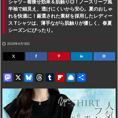
シャツ – 着痩せ効果＆肌触り◎！ノースリーブ風
半袖で細見え、透けにくいから安心。夏のおしゃ
れを快適に！厳選された素材を採用したレディー
ス Tシャツは、薄手ながら肌触りが優しく、春夏
シーズンにぴったり。

2025年4月16日
B!
M
X
Bl
T
T
Fl
R
共
a
u
hr
u
ip
ai
有
st
e
e
m
b
n
o
s
a
bl
o
dr
d
k
d
r
ar
o