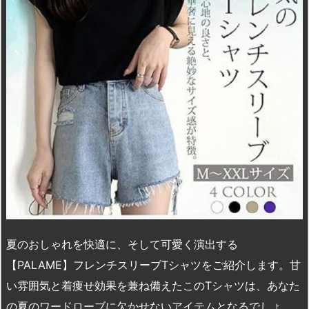
o
y
s
d
p.
n
io
夏のおしゃれを快適に、そして可愛く演出する
【PALAME】フレンチスリーブTシャツをご紹介します。甘
い雰囲気と着痩せ効果を兼ね備えたこのTシャツは、あなた
の夏のワードローブに欠かせないアイテムとなるでしょ