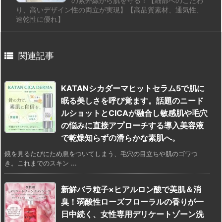
の紫外線から肌を守る！【細部へのこだわ
り、高いデザイン性の両立が実現】【高品質素材、通気性、
速乾性に優れ】

関連記事
KATANシカダーマヒットセラム5で肌に
眠る美しさを呼び覚ます。話題のニード
ルショットとCICAが融合し敏感肌や毛穴
の悩みに直接アプローチする導入美容液
で乾燥知らずの滑らかな素肌へ。
鏡を見るたびにため息をついてしまう、毛穴の目立ちや肌のゴワつ
き。これまでのスキン ...
新鮮バラ粒子×ヒアルロン酸で美肌＆消
臭！弱酸性ローズフローラルの香りが一
日中続く、女性専用デリケートゾーン洗