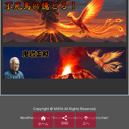
Copyright ©
MAYA
All Rights Reserved.



WordPress Luxeritas Theme is provided by "
Thought is free
".
SNS
上へ
ホーム