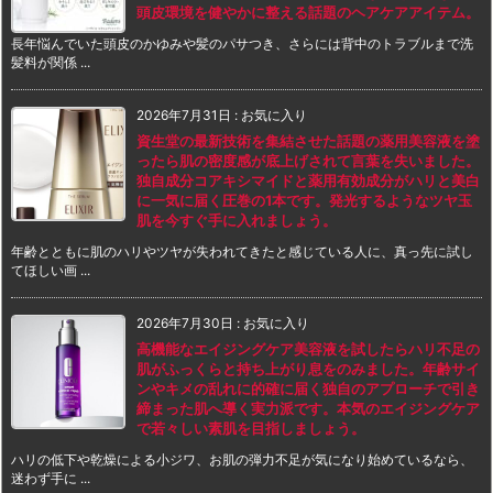
頭皮環境を健やかに整える話題のヘアケアアイテム。
長年悩んでいた頭皮のかゆみや髪のパサつき、さらには背中のトラブルまで洗
髪料が関係 ...
2026年7月31日
:
お気に入り
資生堂の最新技術を集結させた話題の薬用美容液を塗
ったら肌の密度感が底上げされて言葉を失いました。
独自成分コアキシマイドと薬用有効成分がハリと美白
に一気に届く圧巻の1本です。発光するようなツヤ玉
肌を今すぐ手に入れましょう。
年齢とともに肌のハリやツヤが失われてきたと感じている人に、真っ先に試し
てほしい画 ...
2026年7月30日
:
お気に入り
高機能なエイジングケア美容液を試したらハリ不足の
肌がふっくらと持ち上がり息をのみました。年齢サイ
ンやキメの乱れに的確に届く独自のアプローチで引き
締まった肌へ導く実力派です。本気のエイジングケア
で若々しい素肌を目指しましょう。
ハリの低下や乾燥による小ジワ、お肌の弾力不足が気になり始めているなら、
迷わず手に ...