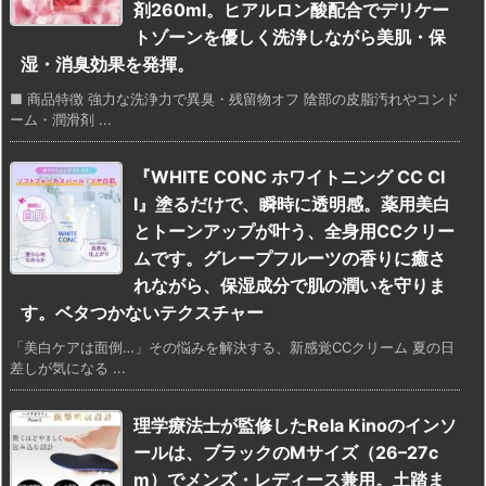
剤260ml。ヒアルロン酸配合でデリケー
トゾーンを優しく洗浄しながら美肌・保
湿・消臭効果を発揮。
■ 商品特徴 強力な洗浄力で異臭・残留物オフ 陰部の皮脂汚れやコンド
ーム・潤滑剤 ...
『WHITE CONC ホワイトニング CC CI
I』塗るだけで、瞬時に透明感。薬用美白
とトーンアップが叶う、全身用CCクリー
ムです。グレープフルーツの香りに癒さ
れながら、保湿成分で肌の潤いを守りま
す。ベタつかないテクスチャー
「美白ケアは面倒…」その悩みを解決する、新感覚CCクリーム 夏の日
差しが気になる ...
理学療法士が監修したRela Kinoのインソ
ールは、ブラックのMサイズ（26–27c
m）でメンズ・レディース兼用。土踏ま