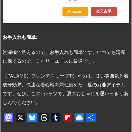
Amazon
楽天市場
お手入れも簡単:
洗濯機で洗えるので、お手入れも簡単です。いつでも清潔
に保てるので、デイリーユースに最適です。
【PALAME】フレンチスリーブTシャツは、甘い雰囲気と着
痩せ効果、快適な着心地を兼ね備えた、夏の万能アイテム
です。ぜひ、このTシャツで、夏のおしゃれを思いっきり楽
しんでください。
M
X
Bl
T
T
Fl
R
共
a
u
hr
u
ip
ai
有