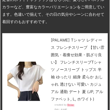
カラーなど、豊富なカラーバリエーションをご用意してい
ます。色違いで揃えて、その日の気分やシーンに合わせて
着回すのもおすすめです。
[PALAME] Tシャツ レディー
ス フレンチスリーブ 【甘い雰
囲気・着痩せ効果・肌ざり良
い】 フレンチスリーブTシャ
ツ ノースリーブ トップス 半
袖 ゆったり 細身 柔らか おし
ゃれ 透けない 可愛い カジュ
アル 通勤 デート 夏 (JP, アル
ファベット, L, ホワイト)
created by
Rinker
PALAME