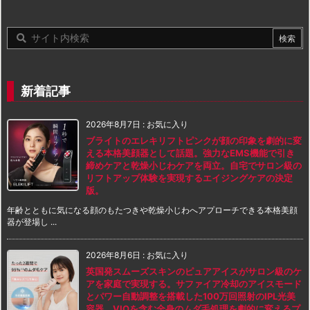
新着記事
2026年8月7日
:
お気に入り
ブライトのエレキリフトピンクが顔の印象を劇的に変
える本格美顔器として話題。強力なEMS機能で引き
締めケアと乾燥小じわケアを両立。自宅でサロン級の
リフトアップ体験を実現するエイジングケアの決定
版。
年齢とともに気になる顔のもたつきや乾燥小じわへアプローチできる本格美顔
器が登場し ...
2026年8月6日
:
お気に入り
英国発スムーズスキンのピュアアイスがサロン級のケ
アを家庭で実現する。サファイア冷却のアイスモード
とパワー自動調整を搭載した100万回照射のIPL光美
容器。VIOを含む全身のムダ毛処理を劇的に変えるプ