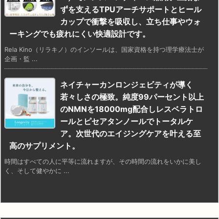
ずを支えるTPUアーチサポートとヒール
カップで衝撃を吸収し、立ち仕事やウォ
ーキングでも疲れにくい快適設計です​。
Rela Kino（リラキノ）のインソールは、国家資格を持つ理学療法士が
企画・監 ...
ネイチャーカンロンジェビティが導く
若々しさの極致。純度99パーセント以上
のNMNを18000mg配合しレスベラトロ
ールとピセアタンノールでトータルケ
ア。次世代のエイジングケアを叶える至
高のサプリメント。
時間はすべての人に平等に流れますが、その時間の流れをいかに美し
く、そして健やかに ...