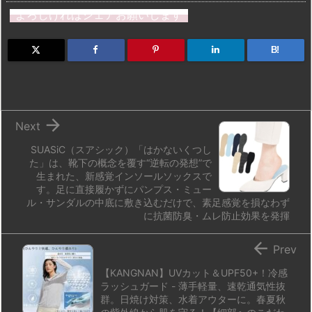
st
e
e
m
b
n
よろしければシェアお願いします
o
s
a
bl
o
dr
d
k
d
r
ar
o
B!
o
y
s
d
p.
n
io

Next
SUASiC（スアシック）「はかないくつし
た」は、靴下の概念を覆す“逆転の発想”で
生まれた、新感覚インソールソックスで
す。足に直接履かずにパンプス・ミュー
ル・サンダルの中底に敷き込むだけで、素足感覚を損なわず
に抗菌防臭・ムレ防止効果を発揮

Prev
【KANGNAN】UVカット＆UPF50+！冷感
ラッシュガード - 薄手軽量、速乾通気性抜
群。日焼け対策、水着アウターに。春夏秋