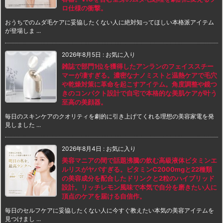
ロ仕様の衝撃。
おうちでのムダ毛ケアに妥協したくない人に絶対知ってほしい本格派アイテム
が登場しま ...
2026年8月5日
:
お気に入り
雑誌で部門1位を獲得したアンランのフェイススチー
マーが凄すぎる。濃密なナノミストと温熱ケアで毛穴
や乾燥対策に革命を起こすアイテム。角度調整や鏡つ
きのコンパクト設計で自宅で本格的な美肌ケアが叶う
至高の美顔器。
毎日のスキンケアのクオリティを劇的に引き上げてくれる理想の美容家電を発
見しました ...
2026年8月4日
:
お気に入り
美容マニアの間で話題沸騰の飲む高級液体ビタミンエ
ルリスがヤバすぎる。ビタミンC2000mgと22種類
の美容成分を配合したドリンクと2粒のハイブリッド
設計。リッチレモン風味で本気で自分を磨きたい人に
頂点のケアを届ける自信作。
毎日のセルフケアに妥協したくない人に今すぐ教えたい本気の美容アイテムを
見つけまし ...