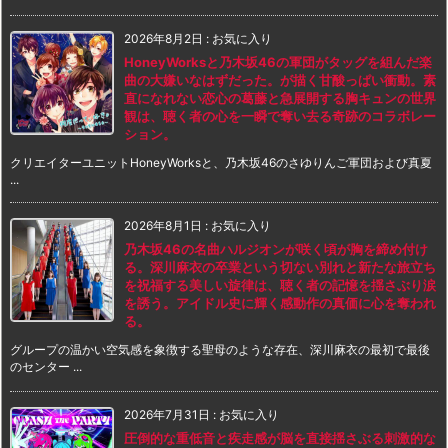
2026年8月2日
:
お気に入り
HoneyWorksと乃木坂46の軍団がタッグを組んだ楽
曲の大嫌いなはずだった。が描く甘酸っぱい衝動。素
直になれない恋心の葛藤と急展開する胸キュンの世界
観は、聴く者の心を一瞬で奪い去る奇跡のコラボレー
ション。
クリエイターユニットHoneyWorksと、乃木坂46のさゆりんご軍団および真夏
...
2026年8月1日
:
お気に入り
乃木坂46の名曲ハルジオンが咲く頃が胸を締め付け
る。深川麻衣の卒業という切ない別れと新たな旅立ち
を祝福する美しい旋律は、聴く者の記憶を揺さぶり涙
を誘う。アイドル史に輝く感動作の真価に心を奪われ
る。
グループの温かい空気感を象徴する聖母のような存在、深川麻衣の最初で最後
のセンター ...
2026年7月31日
:
お気に入り
圧倒的な重低音と疾走感が脳を直接揺さぶる刺激的な