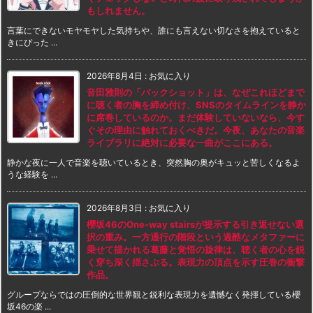
もしれません。
言葉にできないモヤモヤした気持ちや、誰にも言えない切なさを抱えていると
きにぴった ...
2026年8月4日
:
お気に入り
音田雅則の「バックショット」は、なぜこれほどまで
に聴く者の胸を締め付け、SNSのタイムラインを静か
に席巻しているのか。まだ体験していないなら、今す
ぐその理由に触れておくべきだ。今夜、あなたの音楽
ライブラリに絶対に必要な一曲がここにある。
静かな夜に一人で音楽を聴いているとき、突然胸の奥がキュッと苦しくなるよ
うな経験を ...
2026年8月3日
:
お気に入り
櫻坂46のOne-way stairsが提示する引き返せない選
択の重み。一方通行の階段という過酷なメタファーに
乗せて描かれる葛藤と覚悟の旋律は、聴く者の心を鋭
く穿ち深く揺さぶる。表現力の頂点を示す圧巻の衝撃
作品。
グループならではの圧倒的な世界観と鋭利な表現力を遺憾なく発揮している櫻
坂46の楽 ...