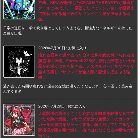
神曲。KIRAが制作したCRASH THE PARTYが最高に
クールでやばい。一度聴くだけでテンションが限界ま
で跳ね上がる超ド級のサウンドに世界が没頭する理
由。
日常の退屈を一瞬で吹き飛ばしてしまうような、超強力なエネルギーを持った
楽曲が出現 ...
2026年7月30日
:
お気に入り
流れる景色と過ぎ去った日々に胸が締め付けられる涙
腺崩壊の神曲。Farewell225が手掛けた車窓という作
品が心深くに突き刺さる。ノスタルジーと切なさが交
差する美しいサウンドが全人類の記憶を揺さぶる理
由。
過ぎ去った時間や戻れない過去の記憶に浸りたくなるとき、心へ優しく染み込
んでくる名 ...
2026年7月29日
:
お気に入り
人間関係の面倒くささと絶妙な距離感を軽快な音で描
いた奇跡の楽曲。マサラダが放つ重音テトのカンケー
ガールが脳内をジャックする。聴くだけでリアルな人
間模様が頭を駆け巡り、抜け出せなくなる中毒性の秘
密とは。