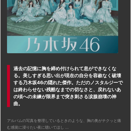
過去の記憶に胸を締め付けられて息ができなくな
る。美しすぎる思い出が現在の自分を容赦なく破壊
する乃木坂46の隠れた傑作。ただのノスタルジーで
は終わらせない残酷なまでの切なさと、戻れないあ
の頃への未練が限界まで突き刺さる涙腺崩壊の神
曲。
アルバムの写真を整理しているときのような、胸の奥がチクッと痛
む感覚に浸りたい夜に聴いてほし ...