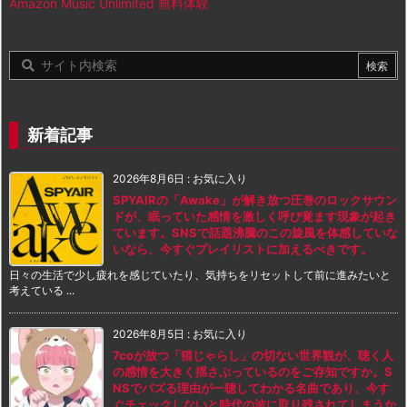
Amazon Music Unlimited 無料体験
新着記事
2026年8月6日
:
お気に入り
SPYAIRの「Awake」が解き放つ圧巻のロックサウン
ドが、眠っていた感情を激しく呼び覚ます現象が起き
ています。SNSで話題沸騰のこの旋風を体感していな
いなら、今すぐプレイリストに加えるべきです。
日々の生活で少し疲れを感じていたり、気持ちをリセットして前に進みたいと
考えている ...
2026年8月5日
:
お気に入り
7coが放つ「猫じゃらし」の切ない世界観が、聴く人
の感情を大きく揺さぶっているのをご存知ですか。S
NSでバズる理由が一聴してわかる名曲であり、今す
ぐチェックしないと時代の波に取り残されてしまうか