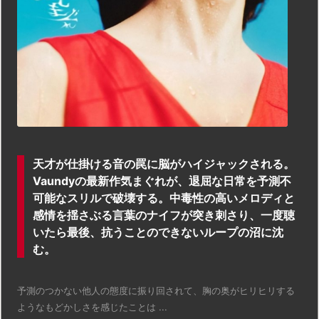
天才が仕掛ける音の罠に脳がハイジャックされる。
Vaundyの最新作気まぐれが、退屈な日常を予測不
可能なスリルで破壊する。中毒性の高いメロディと
感情を揺さぶる言葉のナイフが突き刺さり、一度聴
いたら最後、抗うことのできないループの沼に沈
む。
予測のつかない他人の態度に振り回されて、胸の奥がヒリヒリする
ようなもどかしさを感じたことは ...