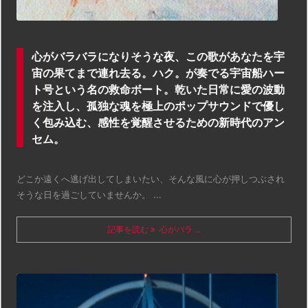
心がバラバラになりそうな夜、この歌があなたを宇
宙の果てまで連れ去る。ハク。が奏でる宇宙船ハー
ト号という名の救命ボート。乾いた日常に愛の波動
を注入し、孤独な魂を極上のポップサウンドで優し
く包み込む、感性を覚醒させるための新時代のアン
セム。
どこか遠くへ逃げ出してしまいたい、そんな風に心が押しつぶされ
そうな日を過ごしていませんか。 ...
記事を読む
心がバラ ...