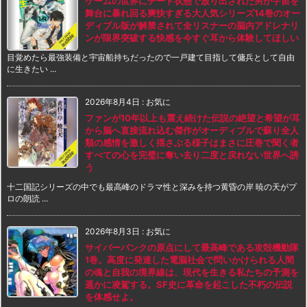
ゲームの世界にチート状態で放り出された男が宇宙を
舞台に暴れ回る爽快すぎる大人気シリーズ14巻のオー
ディブル版が解禁されて全リスナーの脳内アドレナリ
ンが限界突破する快感を今すぐ耳から体験してほしい
目覚めたら最強装備と宇宙船持ちだったので一戸建て目指して傭兵として自由
に生きたい ...
2026年8月4日
:
お気に
ファンが10年以上も震え続けた伝説の絶望と希望が耳
から脳へ直接流れ込む傑作がオーディブルで蘇り全人
類の感情を激しく揺さぶる様子はまさに圧巻で聞く者
すべての心を完璧に奪い去り二度と戻れない世界へ誘
う
十二国記シリーズの中でも最高峰のドラマ性と深みを持つ黄昏の岸 暁の天がプ
ロの朗読 ...
2026年8月3日
:
お気に
サイバーパンクの原点にして最高峰である攻殻機動隊
1巻。高度に発達した電脳社会で問いかけられる人間
の魂と自我の境界線は、現代を生きる私たちの予測を
遥かに凌駕する。SF史に革命を起こした不朽の伝説
を体感せよ。