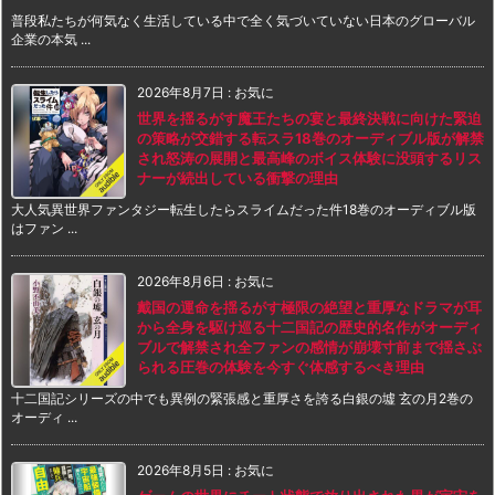
普段私たちが何気なく生活している中で全く気づいていない日本のグローバル
企業の本気 ...
2026年8月7日
:
お気に
世界を揺るがす魔王たちの宴と最終決戦に向けた緊迫
の策略が交錯する転スラ18巻のオーディブル版が解禁
され怒涛の展開と最高峰のボイス体験に没頭するリス
ナーが続出している衝撃の理由
大人気異世界ファンタジー転生したらスライムだった件18巻のオーディブル版
はファン ...
2026年8月6日
:
お気に
戴国の運命を揺るがす極限の絶望と重厚なドラマが耳
から全身を駆け巡る十二国記の歴史的名作がオーディ
ブルで解禁され全ファンの感情が崩壊寸前まで揺さぶ
られる圧巻の体験を今すぐ体感するべき理由
十二国記シリーズの中でも異例の緊張感と重厚さを誇る白銀の墟 玄の月2巻の
オーディ ...
2026年8月5日
:
お気に