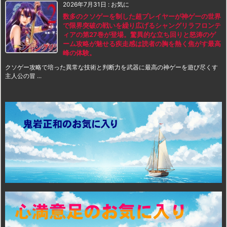
2026年7月31日
:
お気に
数多のクソゲーを制した超プレイヤーが神ゲーの世界
で限界突破の戦いを繰り広げるシャングリラフロンテ
ィアの第27巻が登場。驚異的な立ち回りと怒涛のゲ
ーム攻略が魅せる疾走感は読者の胸を熱く焦がす最高
峰の体験。
クソゲー攻略で培った異常な技術と判断力を武器に最高の神ゲーを遊び尽くす
主人公の冒 ...