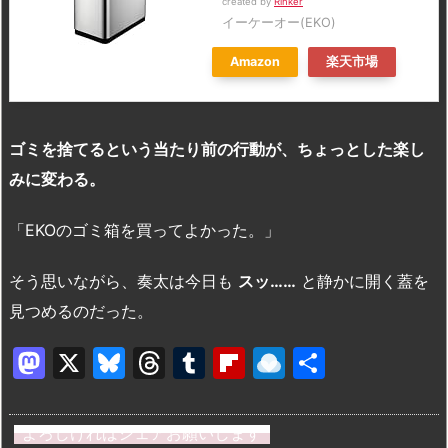
created by
Rinker
イーケーオー(EKO)
Amazon
楽天市場
ゴミを捨てるという当たり前の行動が、ちょっとした楽し
みに変わる。
「EKOのゴミ箱を買ってよかった。」
そう思いながら、奏太は今日も
スッ……
と静かに開く蓋を
見つめるのだった。
M
X
Bl
T
T
Fl
R
共
a
u
hr
u
ip
ai
有
st
e
e
m
b
n
よろしければシェアお願いします