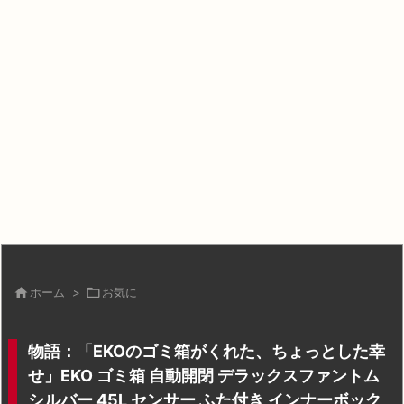

ホーム
>

お気に
物語：「EKOのゴミ箱がくれた、ちょっとした幸
せ」EKO ゴミ箱 自動開閉 デラックスファントム
シルバー 45L センサー ふた付き インナーボック