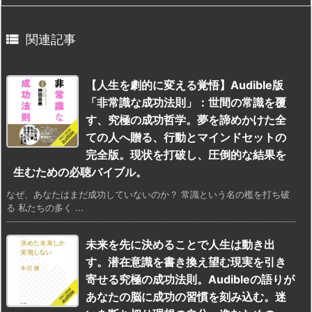

関連記事
【人生を劇的に変える覚悟】Audible版
「非常識な成功法則」：世間の常識を覆
す、究極の成功哲学。夢を諦めかけた全
ての人へ贈る、行動とマインドセットの
完全版。現状を打破し、圧倒的な結果を
生むための必聴バイブル。
なぜ、あなたはまだ成功していないのか？ 常識という名の檻を打ち破
る 私たちの多く ...
未来を先に決めることで人生は動き出
す。潜在意識を書き換え望む現実を引き
寄せる究極の成功法則。Audibleの語りが
あなたの脳に成功の習慣を刻み込む。迷