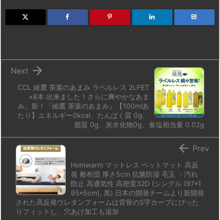
o
s
a
bl
o
dr
d
k
d
r
ar
o
B!
o
y
s
d
p.
n
io

Next
CCL 綾鷹 茶葉のあまみ ラベルレス 2LPET
×8本 出来ました！さらに爽やかなあま
み。新！『綾鷹 茶葉のあまみ』【100mlあ
たり】エネルギー0kcal、たんぱく質 0g、
脂質 0g、炭水化物0g、食塩相当量 0.02g

Prev
Homwarm マットレス ベットマット 高反
発 敷布団 厚さ5cm 抗菌防湿 毛玉 ・汚れ
防止 高通気性 高密度32D (シングル (97*1
95*5cm), 黒) 日本の開発チームより新開発
された高反発ウレタンフォームは背骨のS字カーブにぴった
りフィットし、穴あけ加工も追加