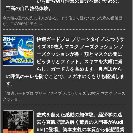
いを断ち切り理想の自分へ進むための、
至高の自己啓発体験。
今の積み重ねの先に未来がある。そう信じて疑わなかった私の価値観
が、この物語に出会 ...
快適ガードプロ プリーツタイプ ふつうサ
イズ 30枚入 マスク ノーズクッション ノ
ーズクッションが鼻・頬とマスクの間に
ピッタリとフィット。スキマを大幅に減
らし、ガード力を高めます。鼻周辺から
の呼気のモレを防ぐことで、メガネのくもりも軽減しま
す。
「快適ガードプロ プリーツタイプ ふつうサイズ 30枚入 マスク ノーズ
クッショ ...
数式を超えた感動の知体験。経済学の迷
宮を直観で読み解く驚異の入門書がAudi
bleに登場。資本主義の本質から仮想通貨