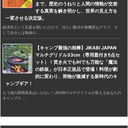
まで、歴史のうねりと人間の情熱が交差
する真実を解き明かし、世界の見え方を
一変させる決定版。
経済学という言葉を聞いただけで、冷たい数式や無機質なグラフ、そ
して自分とは無縁の ...
【キャンプ最強の相棒】JIKABI JAPAN
マルチグリドル33cm（専用蓋付き5点セ
ット）！焚き火でもIHでも万能な「魔法
の鉄板」が日本正規品で登場！料理が劇
的に変わり、荷物が激減する新時代のキ
ャンプギア！
もう他の調理器具はいらない！JIKABIマルチグリドルが変えるあなたの
キャンプス ...