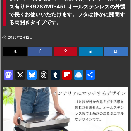
ス有り EK9287MT-45L オールステンレスの外観
で長くお使いいただけます。フタは静かに開閉す
る両開きタイプです。

2025年2月12日
B!
M
X
Bl
T
T
Fl
R
共
a
u
hr
u
ip
ai
有
st
e
e
m
b
n
o
s
a
bl
o
dr
d
k
d
r
ar
o
o
y
s
d
p.
n
io