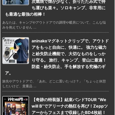
次燃焼で煙が少なく、折りたたみ式で持
ち運びも楽々。ソロキャンプ、非常用に
も最適な最強の相棒！
あなたは、キャンプやアウトドアでの調理や暖房について、こんな悩
みを抱えていません ...
aninakoマグネットクリップで、アウトド
アをもっと自由に、快適に。 強力な磁力
と紛失防止機能で、大切なものをしっか
り守る。 旅行、キャンプ、登山に最適！
防盗・紛失防止、手を解放する究極のギ
ア。
旅先やアウトドアで、「あれ、どこに置いたっけ？」「ちょっと休憩
したいけど、貴重品 ...
【奇跡の特装版】結束バンドTOUR “We
will B”でアリーナの熱狂を再び！Zeppツ
アーからフェスまで収録したBD4枚組！