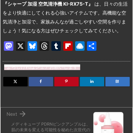
『シャープ 加湿 空気清浄機 KI-RX75-T』
は、日々の生活
をより快適にしてくれる心強いアイテムです。高機能な空
気清浄と加湿で、家族みんなが過ごしやすい空間を作りま
しょう！気になる方はぜひチェックしてみてください。
M
X
Bl
T
T
Fl
R
共
a
u
hr
u
ip
ai
有
st
e
e
m
b
n
よろしければシェアお願いします
o
s
a
bl
o
dr
d
k
d
r
ar
o
B!
o
y
s
d
p.
n
io

Next
メディキューブ PDRNピンクアンプルは、
肌の未来を変える可能性を秘めた次世代の