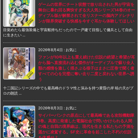
ゲームの世界にチート状態で放り出された男が宇宙を
舞台に暴れ回る爽快すぎる大人気シリーズ14巻のオー
ディブル版が解禁されて全リスナーの脳内アドレナリ
ンが限界突破する快感を今すぐ耳から体験してほしい
目覚めたら最強装備と宇宙船持ちだったので一戸建て目指して傭兵として自由
に生きたい ...
2026年8月4日
:
お気に
ファンが10年以上も震え続けた伝説の絶望と希望が耳
から脳へ直接流れ込む傑作がオーディブルで蘇り全人
類の感情を激しく揺さぶる様子はまさに圧巻で聞く者
すべての心を完璧に奪い去り二度と戻れない世界へ誘
う
十二国記シリーズの中でも最高峰のドラマ性と深みを持つ黄昏の岸 暁の天がプ
ロの朗読 ...
2026年8月3日
:
お気に
サイバーパンクの原点にして最高峰である攻殻機動隊
1巻。高度に発達した電脳社会で問いかけられる人間
の魂と自我の境界線は、現代を生きる私たちの予測を
遥かに凌駕する。SF史に革命を起こした不朽の伝説
を体感せよ。