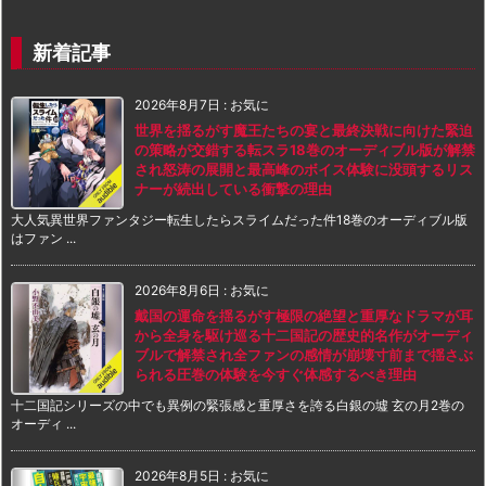
新着記事
2026年8月7日
:
お気に
世界を揺るがす魔王たちの宴と最終決戦に向けた緊迫
の策略が交錯する転スラ18巻のオーディブル版が解禁
され怒涛の展開と最高峰のボイス体験に没頭するリス
ナーが続出している衝撃の理由
大人気異世界ファンタジー転生したらスライムだった件18巻のオーディブル版
はファン ...
2026年8月6日
:
お気に
戴国の運命を揺るがす極限の絶望と重厚なドラマが耳
から全身を駆け巡る十二国記の歴史的名作がオーディ
ブルで解禁され全ファンの感情が崩壊寸前まで揺さぶ
られる圧巻の体験を今すぐ体感するべき理由
十二国記シリーズの中でも異例の緊張感と重厚さを誇る白銀の墟 玄の月2巻の
オーディ ...
2026年8月5日
:
お気に