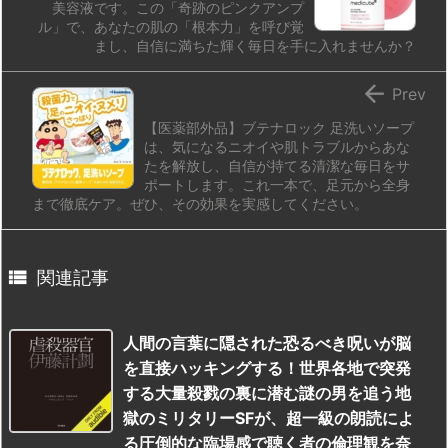
美容液です。この「奇跡のピンクアンプ
ル」で、あなたの肌の「根本力」を呼び覚
まし、自信に満ちた輝く毎日を手に入れませんか？

Prev
【医薬部外品】ブテナロック 足洗いソープ
は、気になるニオイや肌トラブルからあな
たを解放し、自信が持てる清潔な毎日をサ
ポートします。これ一本で、足元から全身
まで徹底ケア。ぜひ、その効果を実感してください。

関連記事
人間の言葉に隠された恐るべき呪いが脳
を直接ハッキングする！世界各地で突発
する大量殺戮の裏に潜む謎の男を追う地
獄のミリタリーSFが、超一級の朗読によ
る圧倒的な臨場感で聴く者の倫理観を奈