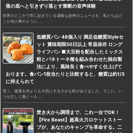
落の底へと引きずり落とす禁断の音声体験
世界のどこかで常に起きている凄惨な紛争のニュースを、私たちはど
こか他人事のように ...
低糖質パン 48個入り 満足低糖質Styleセ
ット 賞味期限50日以上 常温保存 ロング
ライフパン ■大豆粉を配合したミックス
粉とパネトーネ種を組み合わせた独自製
法により、風味良く食べやすく仕上げて
おります。食パン1枚当たりと比較すると、糖質は約1/3
に抑えられて
昔々、健康を何よりも大切にする小さな町がありました。そこに、い
つも忙しく働く一人 ...
焚き火から調理まで、これ一台でOK！
【Fire Beast】超高火力ロケットストー
ブが、あなたのキャンプを革命する。二