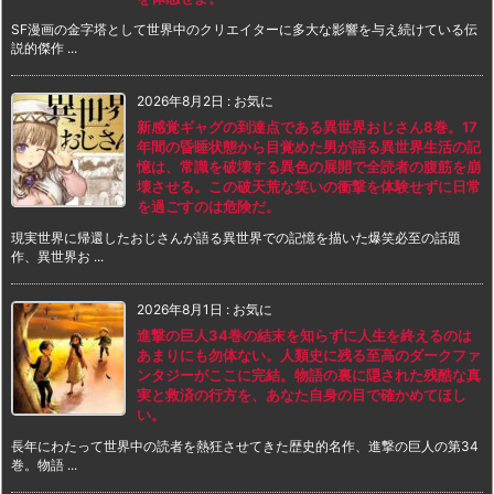
SF漫画の金字塔として世界中のクリエイターに多大な影響を与え続けている伝
説的傑作 ...
2026年8月2日
:
お気に
新感覚ギャグの到達点である異世界おじさん8巻。17
年間の昏睡状態から目覚めた男が語る異世界生活の記
憶は、常識を破壊する異色の展開で全読者の腹筋を崩
壊させる。この破天荒な笑いの衝撃を体験せずに日常
を過ごすのは危険だ。
現実世界に帰還したおじさんが語る異世界での記憶を描いた爆笑必至の話題
作、異世界お ...
2026年8月1日
:
お気に
進撃の巨人34巻の結末を知らずに人生を終えるのは
あまりにも勿体ない。人類史に残る至高のダークファ
ンタジーがここに完結。物語の裏に隠された残酷な真
実と救済の行方を、あなた自身の目で確かめてほし
い。
長年にわたって世界中の読者を熱狂させてきた歴史的名作、進撃の巨人の第34
巻。物語 ...