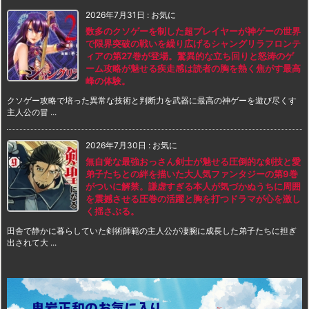
2026年7月31日
:
お気に
数多のクソゲーを制した超プレイヤーが神ゲーの世界
で限界突破の戦いを繰り広げるシャングリラフロンテ
ィアの第27巻が登場。驚異的な立ち回りと怒涛のゲ
ーム攻略が魅せる疾走感は読者の胸を熱く焦がす最高
峰の体験。
クソゲー攻略で培った異常な技術と判断力を武器に最高の神ゲーを遊び尽くす
主人公の冒 ...
2026年7月30日
:
お気に
無自覚な最強おっさん剣士が魅せる圧倒的な剣技と愛
弟子たちとの絆を描いた大人気ファンタジーの第9巻
がついに解禁。謙虚すぎる本人が気づかぬうちに周囲
を震撼させる圧巻の活躍と胸を打つドラマが心を激し
く揺さぶる。
田舎で静かに暮らしていた剣術師範の主人公が凄腕に成長した弟子たちに担ぎ
出されて大 ...