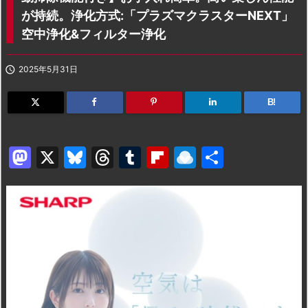
が持続。浄化方式:「プラズマクラスターNEXT」
空中浄化&フィルター浄化

2025年5月31日
B!
M
X
Bl
T
T
Fl
R
共
a
u
hr
u
ip
ai
有
st
e
e
m
b
n
o
s
a
bl
o
dr
d
k
d
r
ar
o
o
y
s
d
p.
n
io