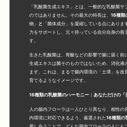
「乳酸菌生成エキス」とは、一般的な乳酸菌サ
のではありません。その最大の特長は、
16
種類
物」
と
「菌体成分」を凝縮している点にありま
力をサポートし、元々持っている自分自身の善
す。
生きた乳酸菌は、胃酸などの影響で腸に届く前
生成エキスは菌そのものではないため、消化液
ます。これは、まるで腸内環境の「土壌」を改
育てるようなイメージです。
16
種類の乳酸菌のハーモニー：あなただけの「
人の腸内フローラは一人ひとり異なり、相性の
内環境に対応できるよう、厳選された
16
種類の
用し合うことで、どんな腸内フローラの人にも