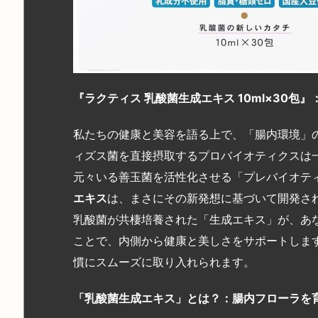
『ラクティス
乳酸菌生成エキス 10ml×30
包』
私たちの健康と美容を語る上で、「腸内環境」
ィズス菌を直接摂取するプロバイオティクスは
元々いる善玉菌を活性化させる「プレバイオテ
エキス
は、まさにその新発想に基づいて開発さ
乳酸菌が共棲培養された「生成エキス」が、あ
ことで、内側から健康と美しさをサポートします
慣にスムーズに取り入れられます。
「乳酸菌生成エキス」とは？：腸内フローラを