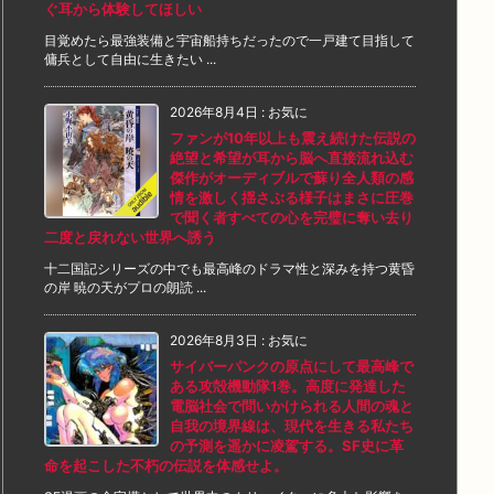
ぐ耳から体験してほしい
目覚めたら最強装備と宇宙船持ちだったので一戸建て目指して
傭兵として自由に生きたい ...
2026年8月4日
:
お気に
ファンが10年以上も震え続けた伝説の
絶望と希望が耳から脳へ直接流れ込む
傑作がオーディブルで蘇り全人類の感
情を激しく揺さぶる様子はまさに圧巻
で聞く者すべての心を完璧に奪い去り
二度と戻れない世界へ誘う
十二国記シリーズの中でも最高峰のドラマ性と深みを持つ黄昏
の岸 暁の天がプロの朗読 ...
2026年8月3日
:
お気に
サイバーパンクの原点にして最高峰で
ある攻殻機動隊1巻。高度に発達した
電脳社会で問いかけられる人間の魂と
自我の境界線は、現代を生きる私たち
の予測を遥かに凌駕する。SF史に革
命を起こした不朽の伝説を体感せよ。