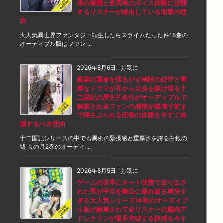
涛の展開と最高峰のボイス体験に没頭
するリスナーが続出している衝撃の理
由
大人気異世界ファンタジー転生したらスライムだった件18巻の
オーディブル版はファン ...
2026年8月6日
:
お気に
戴国の運命を揺るがす極限の絶望と重
厚なドラマが耳から全身を駆け巡る十
二国記の歴史的名作がオーディブルで
解禁され全ファンの感情が崩壊寸前ま
で揺さぶられる圧巻の体験を今すぐ体
感するべき理由
十二国記シリーズの中でも異例の緊張感と重厚さを誇る白銀の
墟 玄の月2巻のオーディ ...
2026年8月5日
:
お気に
ゲームの世界にチート状態で放り出さ
れた男が宇宙を舞台に暴れ回る爽快す
ぎる大人気シリーズ14巻のオーディブ
ル版が解禁されて全リスナーの脳内ア
ドレナリンが限界突破する快感を今す