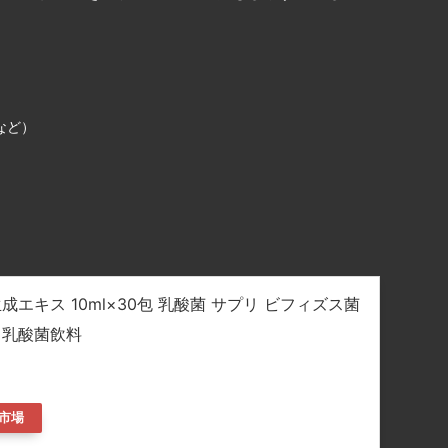
など）
エキス 10ml×30包 乳酸菌 サプリ ビフィズス菌
 乳酸菌飲料
市場