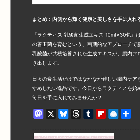
まとめ：内側から輝く健康と美しさを手に入れ
『ラクティス 乳酸菌生成エキス 10ml×30
の善玉菌を育むという、画期的なアプローチで腸
乳酸菌が共棲培養された生成エキスが、腸内フ
き出します。
日々の食生活だけではなかなか難しい腸内ケア
すめしたい逸品です。今日からラクティスを始
毎日を手に入れてみませんか？
M
X
Bl
T
T
Fl
R
a
u
hr
u
ip
ai
st
e
e
m
b
n
よろしければシェアお願いします