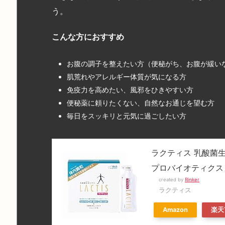
う。
こんな方におすすめ
お腹の調子を整えたい方（便秘がち、お腹が緩い
肌荒れやアレルギー体質が気になる方
免疫力を高めたい、風邪をひきやすい方
便秘薬に頼りたくない、自然なお通じを望む方
毎日をスッキリと元気に過ごしたい方
ラクティス 乳酸菌生成
プロバイオティクス
created by
Rinker
ラクティス
Amazon
楽天