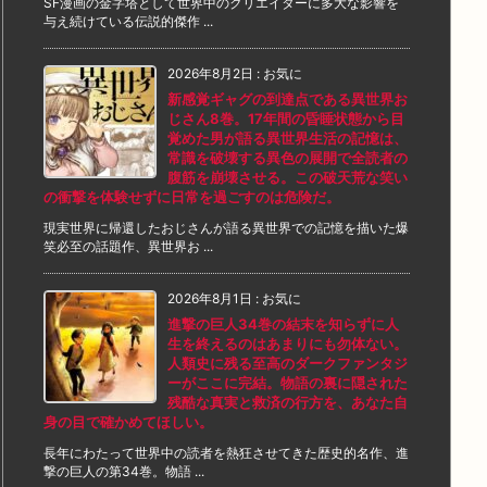
SF漫画の金字塔として世界中のクリエイターに多大な影響を
与え続けている伝説的傑作 ...
2026年8月2日
:
お気に
新感覚ギャグの到達点である異世界お
じさん8巻。17年間の昏睡状態から目
覚めた男が語る異世界生活の記憶は、
常識を破壊する異色の展開で全読者の
腹筋を崩壊させる。この破天荒な笑い
の衝撃を体験せずに日常を過ごすのは危険だ。
現実世界に帰還したおじさんが語る異世界での記憶を描いた爆
笑必至の話題作、異世界お ...
2026年8月1日
:
お気に
進撃の巨人34巻の結末を知らずに人
生を終えるのはあまりにも勿体ない。
人類史に残る至高のダークファンタジ
ーがここに完結。物語の裏に隠された
残酷な真実と救済の行方を、あなた自
身の目で確かめてほしい。
長年にわたって世界中の読者を熱狂させてきた歴史的名作、進
撃の巨人の第34巻。物語 ...