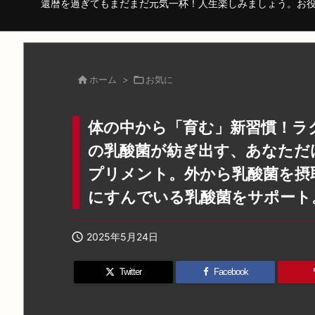
還暦を過ぎてもまだまだ元気一杯！人生楽しみましょう。お

ホーム
>

お気に
体の中から「育む」新習慣！ラク
の乳酸菌が紡ぎ出す、あなただ
プリメント。外から乳酸菌を摂
にすんでいる乳酸菌をサポート

2025年5月24日
Twitter
Facebook