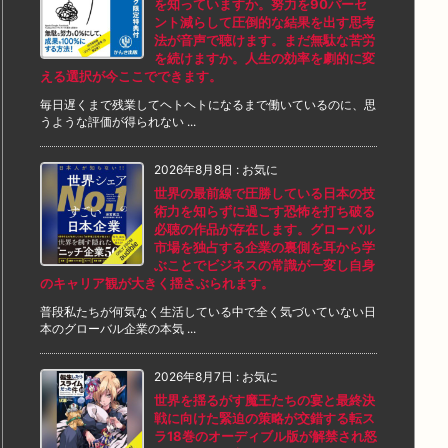
を知っていますか。努力を90パーセ
ント減らして圧倒的な結果を出す思考
法が音声で聴けます。まだ無駄な苦労
を続けますか。人生の効率を劇的に変
える選択が今ここでできます。
毎日遅くまで残業してヘトヘトになるまで働いているのに、思
うような評価が得られない ...
2026年8月8日
:
お気に
世界の最前線で圧勝している日本の技
術力を知らずに過ごす恐怖を打ち破る
必聴の作品が存在します。グローバル
市場を独占する企業の裏側を耳から学
ぶことでビジネスの常識が一変し自身
のキャリア観が大きく揺さぶられます。
普段私たちが何気なく生活している中で全く気づいていない日
本のグローバル企業の本気 ...
2026年8月7日
:
お気に
世界を揺るがす魔王たちの宴と最終決
戦に向けた緊迫の策略が交錯する転ス
ラ18巻のオーディブル版が解禁され怒