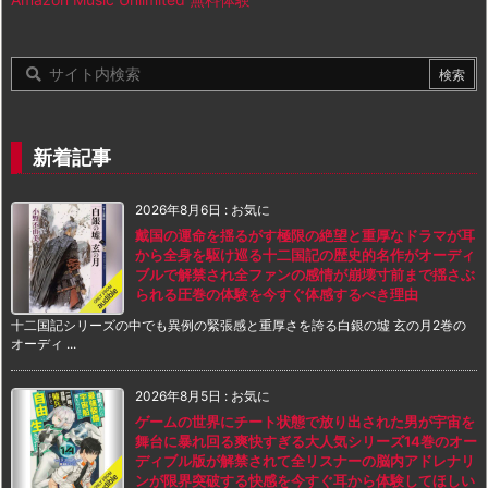
新着記事
2026年8月6日
:
お気に
戴国の運命を揺るがす極限の絶望と重厚なドラマが耳
から全身を駆け巡る十二国記の歴史的名作がオーディ
ブルで解禁され全ファンの感情が崩壊寸前まで揺さぶ
られる圧巻の体験を今すぐ体感するべき理由
十二国記シリーズの中でも異例の緊張感と重厚さを誇る白銀の墟 玄の月2巻の
オーディ ...
2026年8月5日
:
お気に
ゲームの世界にチート状態で放り出された男が宇宙を
舞台に暴れ回る爽快すぎる大人気シリーズ14巻のオー
ディブル版が解禁されて全リスナーの脳内アドレナリ
ンが限界突破する快感を今すぐ耳から体験してほしい