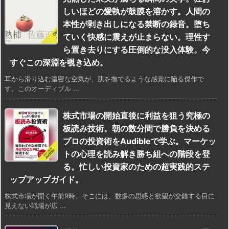
しいほどの愛執が鼓膜を溶かす。人間の
本性が剥き出しになる禁断の録音。堕ち
ていく快感に震えが止まらない。理性す
ら置き去りにする圧倒的な没入体験。今
すぐこの深淵を覗き込め。
耳から滑り込む濃密な空気が、肌を撫でるような感覚に陥る傑作で
す。このオーディブル ...
株式市場の開始直後に利益を狙う究極の
板読み技術。朝の数分間で勝負を決める
プロの投資術をAudibleで学ぶ。マーケッ
トの心理を読み解き勝ち組への階段を登
る。忙しい投資家のための超実践的ステ
ップアップガイド。
株式市場が開く午前9時。そこには、数多の思惑と欲望が交錯する目に
見えない戦場が広 ...