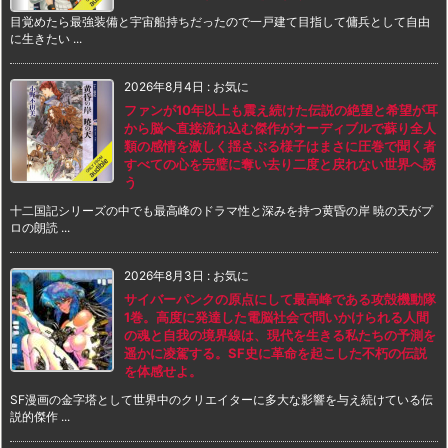
目覚めたら最強装備と宇宙船持ちだったので一戸建て目指して傭兵として自由
に生きたい ...
2026年8月4日
:
お気に
ファンが10年以上も震え続けた伝説の絶望と希望が耳
から脳へ直接流れ込む傑作がオーディブルで蘇り全人
類の感情を激しく揺さぶる様子はまさに圧巻で聞く者
すべての心を完璧に奪い去り二度と戻れない世界へ誘
う
十二国記シリーズの中でも最高峰のドラマ性と深みを持つ黄昏の岸 暁の天がプ
ロの朗読 ...
2026年8月3日
:
お気に
サイバーパンクの原点にして最高峰である攻殻機動隊
1巻。高度に発達した電脳社会で問いかけられる人間
の魂と自我の境界線は、現代を生きる私たちの予測を
遥かに凌駕する。SF史に革命を起こした不朽の伝説
を体感せよ。
SF漫画の金字塔として世界中のクリエイターに多大な影響を与え続けている伝
説的傑作 ...