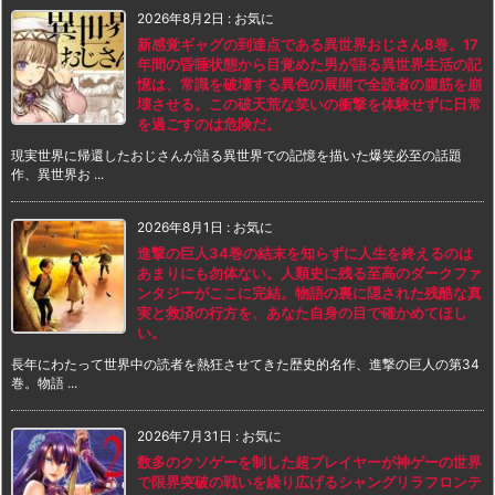
2026年8月2日
:
お気に
新感覚ギャグの到達点である異世界おじさん8巻。17
年間の昏睡状態から目覚めた男が語る異世界生活の記
憶は、常識を破壊する異色の展開で全読者の腹筋を崩
壊させる。この破天荒な笑いの衝撃を体験せずに日常
を過ごすのは危険だ。
現実世界に帰還したおじさんが語る異世界での記憶を描いた爆笑必至の話題
作、異世界お ...
2026年8月1日
:
お気に
進撃の巨人34巻の結末を知らずに人生を終えるのは
あまりにも勿体ない。人類史に残る至高のダークファ
ンタジーがここに完結。物語の裏に隠された残酷な真
実と救済の行方を、あなた自身の目で確かめてほし
い。
長年にわたって世界中の読者を熱狂させてきた歴史的名作、進撃の巨人の第34
巻。物語 ...
2026年7月31日
:
お気に
数多のクソゲーを制した超プレイヤーが神ゲーの世界
で限界突破の戦いを繰り広げるシャングリラフロンテ