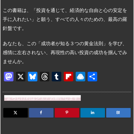
この書籍は、「投資を通じて、経済的な自由と心の安定を
手に入れたい」と願う、すべての人々のための、最高の羅
針盤です。
あなたも、この「成功者が知る３つの黄金法則」を学び、
感情に左右されない、再現性の高い投資の成功を掴んでみ
ませんか。
M
X
Bl
T
T
Fl
R
共
a
u
hr
u
ip
ai
有
st
e
e
m
b
n
よろしければシェアお願いします
o
s
a
bl
o
dr
d
k
d
r
ar
o
B!
o
y
s
d
p.
n
io