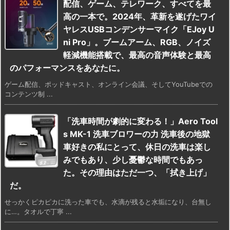
配信、ゲーム、テレワーク、すべてを最
高の一本で。2024年、革新を遂げたワイ
ヤレスUSBコンデンサーマイク「EJoy U
ni Pro」。ブームアーム、RGB、ノイズ
軽減機能搭載で、最高の音声体験と最高
のパフォーマンスをあなたに。
ゲーム配信、ポッドキャスト、オンライン会議、そしてYouTubeでの
コンテンツ制 ...
「洗車時間が劇的に変わる！」Aero Tool
s MK-1 洗車ブロワーの力 洗車後の地獄
車好きの私にとって、休日の洗車は楽し
みでもあり、少し憂鬱な時間でもあっ
た。その理由はただ一つ、「拭き上げ」
だ。
せっかくピカピカに洗った車でも、水滴が残ると水垢になり、台無し
に…。タオルで丁寧 ...