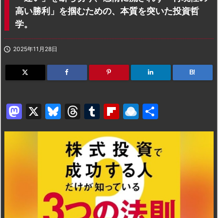
高い勝利」を掴むための、本質を突いた投資哲
学。

2025年11月28日
B!
M
X
Bl
T
T
Fl
R
共
a
u
hr
u
ip
ai
有
st
e
e
m
b
n
o
s
a
bl
o
dr
d
k
d
r
ar
o
o
y
s
d
p.
n
io