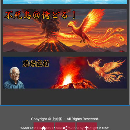
Copyright ©
上総国！
All Rights Reserved.



WordPress Luxeritas Theme is provided by "
Thought is free
".