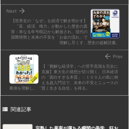

Next
【世界史の「なぜ」を経済で解き明かす】
「富、経済、権力」が動かした歴史の真
実：単なる年号暗記から解放され、現代の
国際情勢と未来の不安を「お金の流れ」で
理解し尽くす、歴史の超解読書。

Prev
【「難解な経済学」への苦手意識を完全に
克服】東大生の発想が切り開く、日本経済
の「面白すぎる本質」：１００人の島に例
える超入門法で、未来の不安とニュースの
裏側を理解し、「賢く生きる自信」を得る。

関連記事
完熟した果実が腐ちる瞬間の美学。狂お