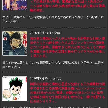
ィアの第27巻が登場。驚異的な立ち回りと怒涛のゲ
ーム攻略が魅せる疾走感は読者の胸を熱く焦がす最高
峰の体験。
クソゲー攻略で培った異常な技術と判断力を武器に最高の神ゲーを遊び尽くす
主人公の冒 ...
2026年7月30日
:
お気に
無自覚な最強おっさん剣士が魅せる圧倒的な剣技と愛
弟子たちとの絆を描いた大人気ファンタジーの第9巻
がついに解禁。謙虚すぎる本人が気づかぬうちに周囲
を震撼させる圧巻の活躍と胸を打つドラマが心を激し
く揺さぶる。
田舎で静かに暮らしていた剣術師範の主人公が凄腕に成長した弟子たちに担ぎ
出されて大 ...
2026年7月29日
:
お気に
極限の頭脳戦と過酷な思惑が交錯する王位継承戦の渦
中で巻き起こる衝撃の展開を描いたハンターハンター
の第38巻がついに登場。命懸けの能力バトルと緻密
な伏線が織りなす物語は読む者の心を一瞬で支配する
圧倒的クオリティ。